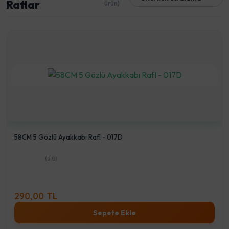
Raflar
ürün)
58CM 5 Gözlü Ayakkabı RafI - 017D
(5.0)
290,00 TL
Sepete Ekle