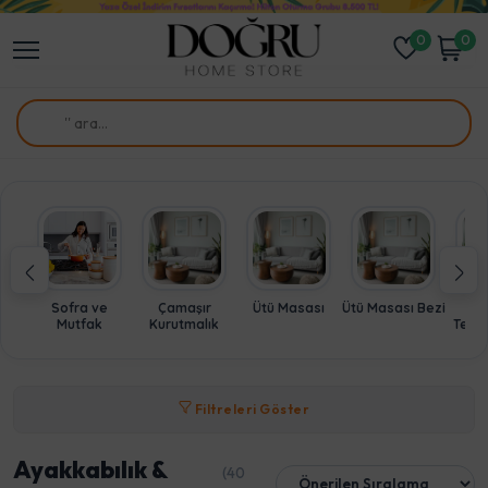
0
0
Sofra ve
Çamaşır
Ütü Masası
Ütü Masası Bezi
Mutfak
Kurutmalık
Temiz
Filtreleri Göster
Ayakkabılık &
(40