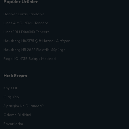
Popüler Ürünler
Heniver Loras Sandalye
Lines 4Lt Düdüklü Tencere
Lines 10Lt Düdüklü Tencere
Hausberg Hb2375 Çift Hazneli Airfryer
Hausberg HB 2822 Elektrikli Süpürge
Regal IO-413B Bulaşık Makinesi
Hızlı Erişim
Kayıt Ol
Giriş Yap
Siparişim Ne Durumda?
Ödeme Bildirimi
Favorilerim