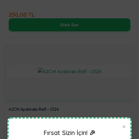
250,00 TL
Stok Sor
42CM Ayakkabı RafI - 0124
(5.0)
×
Fırsat Sizin İçin! 🎉