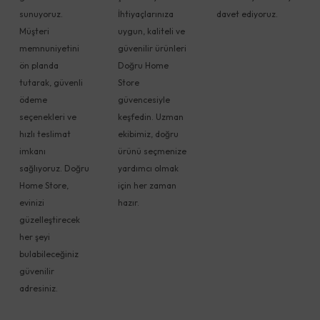
sunuyoruz.
İhtiyaçlarınıza
davet ediyoruz.
Müşteri
uygun, kaliteli ve
memnuniyetini
güvenilir ürünleri
ön planda
Doğru Home
tutarak, güvenli
Store
ödeme
güvencesiyle
seçenekleri ve
keşfedin. Uzman
hızlı teslimat
ekibimiz, doğru
imkanı
ürünü seçmenize
sağlıyoruz. Doğru
yardımcı olmak
Home Store,
için her zaman
evinizi
hazır.
güzelleştirecek
her şeyi
bulabileceğiniz
güvenilir
adresiniz.