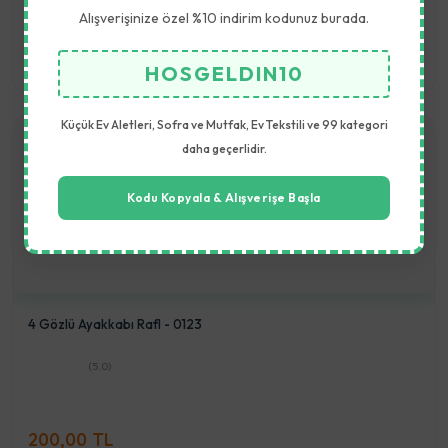
250,00 TL
Alışverişinize özel %10 indirim kodunuz burada.
Sepete Ekle
HOSGELDIN10
Küçük Ev Aletleri, Sofra ve Mutfak, Ev Tekstili ve 99 kategori
daha geçerlidir.
Kodu Kopyala & Alışverişe Başla
4 Gözlü Ayakkabı RafI - 0123
(5.0)
200,00 TL