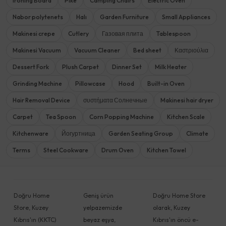
Ironing Board
Pike
Camping Chairs
Electric Oven
Nabor polytenets
Halı
Garden Furniture
Small Appliances
Makinesi crepe
Cutlery
Газовая плита
Tablespoon
Makinesi Vacuum
Vacuum Cleaner
Bed sheet
Καστριούλια
Dessert Fork
Plush Carpet
Dinner Set
Milk Heater
Grinding Machine
Pillowcase
Hood
Built-in Oven
Hair Removal Device
συστήματα Солнечные
Makinesi hair dryer
Carpet
Tea Spoon
Corn Popping Machine
Kitchen Scale
Kitchenware
Йогуртница
Garden Seating Group
Climate
Terms
Steel Cookware
Drum Oven
Kitchen Towel
Doğru Home
Geniş ürün
Doğru Home Store
Store, Kuzey
yelpazemizde
olarak, Kuzey
Kıbrıs'ın (KKTC)
beyaz eşya,
Kıbrıs'ın öncü e-