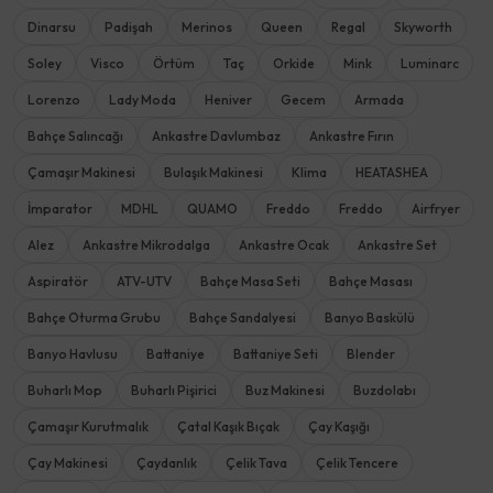
Dinarsu
Padişah
Merinos
Queen
Regal
Skyworth
Soley
Visco
Örtüm
Taç
Orkide
Mink
Luminarc
Lorenzo
Lady Moda
Heniver
Gecem
Armada
Bahçe Salıncağı
Ankastre Davlumbaz
Ankastre Fırın
Çamaşır Makinesi
Bulaşık Makinesi
Klima
HEATASHEA
İmparator
MDHL
QUAMO
Freddo
Freddo
Airfryer
Alez
Ankastre Mikrodalga
Ankastre Ocak
Ankastre Set
Aspiratör
ATV-UTV
Bahçe Masa Seti
Bahçe Masası
Bahçe Oturma Grubu
Bahçe Sandalyesi
Banyo Baskülü
Banyo Havlusu
Battaniye
Battaniye Seti
Blender
Buharlı Mop
Buharlı Pişirici
Buz Makinesi
Buzdolabı
Çamaşır Kurutmalık
Çatal Kaşık Bıçak
Çay Kaşığı
Çay Makinesi
Çaydanlık
Çelik Tava
Çelik Tencere