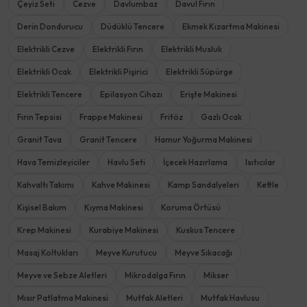
Çeyiz Seti
Cezve
Davlumbaz
Davul Fırın
Derin Dondurucu
Düdüklü Tencere
Ekmek Kızartma Makinesi
Elektrikli Cezve
Elektrikli Fırın
Elektrikli Musluk
Elektrikli Ocak
Elektrikli Pişirici
Elektrikli Süpürge
Elektrikli Tencere
Epilasyon Cihazı
Erişte Makinesi
Fırın Tepsisi
Frappe Makinesi
Fritöz
Gazlı Ocak
Granit Tava
Granit Tencere
Hamur Yoğurma Makinesi
Hava Temizleyiciler
Havlu Seti
İçecek Hazırlama
Isıtıcılar
Kahvaltı Takımı
Kahve Makinesi
Kamp Sandalyeleri
Kettle
Kişisel Bakım
Kıyma Makinesi
Koruma Örtüsü
Krep Makinesi
Kurabiye Makinesi
Kuskus Tencere
Masaj Koltukları
Meyve Kurutucu
Meyve Sıkacağı
Meyve ve Sebze Aletleri
Mikrodalga Fırın
Mikser
Mısır Patlatma Makinesi
Mutfak Aletleri
Mutfak Havlusu