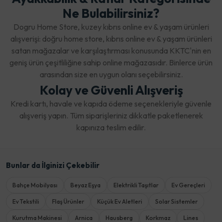
Ne Bulabilirsiniz?
Dogru Home Store, kuzey kıbrıs online ev & yaşam ürünleri
alışverişi: doğru home store, kıbrıs online ev & yaşam ürünleri
satan mağazalar ve karşılaştırması konusunda KKTC'nin en
geniş ürün çeşitliliğine sahip online mağazasıdır. Binlerce ürün
arasından size en uygun olanı seçebilirsiniz.
Kolay ve Güvenli Alışveriş
Kredi kartı, havale ve kapıda ödeme seçenekleriyle güvenle
alışveriş yapın. Tüm siparişleriniz dikkatle paketlenerek
kapınıza teslim edilir.
Bunlar da İlginizi Çekebilir
Bahçe Mobilyası
Beyaz Eşya
Elektrikli Taşıtlar
Ev Gereçleri
Ev Tekstili
Flaş Ürünler
Küçük Ev Aletleri
Solar Sistemler
Kurutma Makinesi
Arnica
Hausberg
Korkmaz
Lines