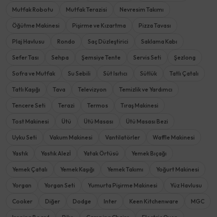
Mutfak Robotu
Mutfak Terazisi
Nevresim Takımı
Öğütme Makinesi
Pişirme ve Kızartma
Pizza Tavası
Plaj Havlusu
Rondo
Saç Düzleştirici
Saklama Kabı
Sefer Tası
Sehpa
Şemsiye Tente
Servis Seti
Şezlong
Sofra ve Mutfak
Su Sebili
Süt Isıtıcı
Sütlük
Tatlı Çatalı
Tatlı Kaşığı
Tava
Televizyon
Temizlik ve Yardımcı
Tencere Seti
Terazi
Termos
Tıraş Makinesi
Tost Makinesi
Ütü
Ütü Masası
Ütü Masası Bezi
Uyku Seti
Vakum Makinesi
Vantilatörler
Waffle Makinesi
Yastık
Yastık Alezİ
Yatak Örtüsü
Yemek Bıçağı
Yemek Çatalı
Yemek Kaşığı
Yemek Takımı
Yoğurt Makinesi
Yorgan
Yorgan Seti
Yumurta Pişirme Makinesi
Yüz Havlusu
Cooker
Diğer
Dodge
Inter
Keen Kitchenware
MGC