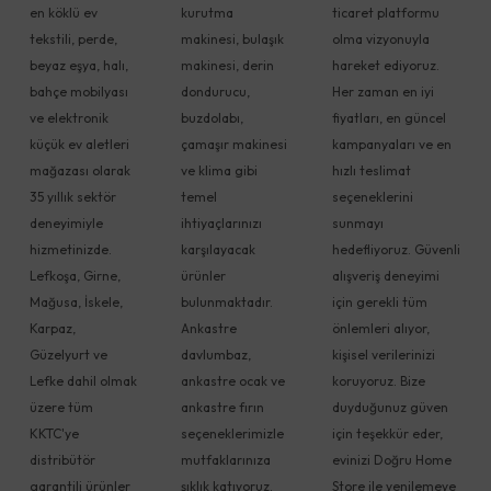
en köklü ev
kurutma
ticaret platformu
tekstili, perde,
makinesi, bulaşık
olma vizyonuyla
beyaz eşya, halı,
makinesi, derin
hareket ediyoruz.
bahçe mobilyası
dondurucu,
Her zaman en iyi
ve elektronik
buzdolabı,
fiyatları, en güncel
küçük ev aletleri
çamaşır makinesi
kampanyaları ve en
mağazası olarak
ve klima gibi
hızlı teslimat
35 yıllık sektör
temel
seçeneklerini
deneyimiyle
ihtiyaçlarınızı
sunmayı
hizmetinizde.
karşılayacak
hedefliyoruz. Güvenli
Lefkoşa, Girne,
ürünler
alışveriş deneyimi
Mağusa, İskele,
bulunmaktadır.
için gerekli tüm
Karpaz,
Ankastre
önlemleri alıyor,
Güzelyurt ve
davlumbaz,
kişisel verilerinizi
Lefke dahil olmak
ankastre ocak ve
koruyoruz. Bize
üzere tüm
ankastre fırın
duyduğunuz güven
KKTC'ye
seçeneklerimizle
için teşekkür eder,
distribütör
mutfaklarınıza
evinizi Doğru Home
garantili ürünler
şıklık katıyoruz.
Store ile yenilemeye