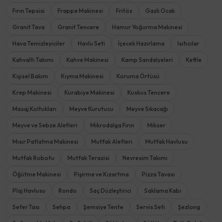
Fırın Tepsisi
Frappe Makinesi
Fritöz
Gazlı Ocak
Granit Tava
Granit Tencere
Hamur Yoğurma Makinesi
Hava Temizleyiciler
Havlu Seti
İçecek Hazırlama
Isıtıcılar
Kahvaltı Takımı
Kahve Makinesi
Kamp Sandalyeleri
Kettle
Kişisel Bakım
Kıyma Makinesi
Koruma Örtüsü
Krep Makinesi
Kurabiye Makinesi
Kuskus Tencere
Masaj Koltukları
Meyve Kurutucu
Meyve Sıkacağı
Meyve ve Sebze Aletleri
Mikrodalga Fırın
Mikser
Mısır Patlatma Makinesi
Mutfak Aletleri
Mutfak Havlusu
Mutfak Robotu
Mutfak Terazisi
Nevresim Takımı
Öğütme Makinesi
Pişirme ve Kızartma
Pizza Tavası
Plaj Havlusu
Rondo
Saç Düzleştirici
Saklama Kabı
Sefer Tası
Sehpa
Şemsiye Tente
Servis Seti
Şezlong