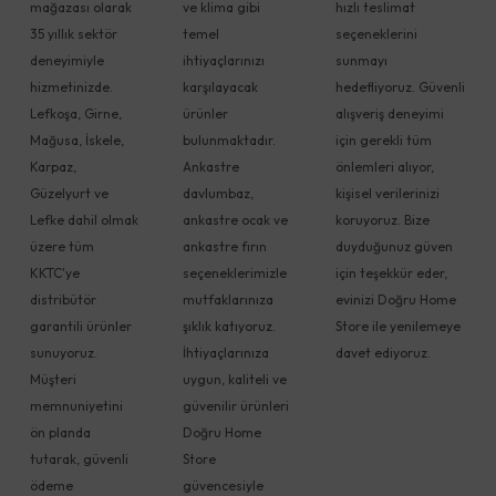
mağazası olarak
ve klima gibi
hızlı teslimat
35 yıllık sektör
temel
seçeneklerini
deneyimiyle
ihtiyaçlarınızı
sunmayı
hizmetinizde.
karşılayacak
hedefliyoruz. Güvenli
Lefkoşa, Girne,
ürünler
alışveriş deneyimi
Mağusa, İskele,
bulunmaktadır.
için gerekli tüm
Karpaz,
Ankastre
önlemleri alıyor,
Güzelyurt ve
davlumbaz,
kişisel verilerinizi
Lefke dahil olmak
ankastre ocak ve
koruyoruz. Bize
üzere tüm
ankastre fırın
duyduğunuz güven
KKTC'ye
seçeneklerimizle
için teşekkür eder,
distribütör
mutfaklarınıza
evinizi Doğru Home
garantili ürünler
şıklık katıyoruz.
Store ile yenilemeye
sunuyoruz.
İhtiyaçlarınıza
davet ediyoruz.
Müşteri
uygun, kaliteli ve
memnuniyetini
güvenilir ürünleri
ön planda
Doğru Home
tutarak, güvenli
Store
ödeme
güvencesiyle