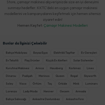
Store, çamaşır makinesi alışverişinizde size en iyi deneyimi
sunmayı hedefler. KKTC'deki en uygun çamaşır makinesi
modellerini ve kampanyalarını keşfetmek için hemen sitemizi
ziyaret edin!
Hemen Keşfet:
Çamaşır Makinesi Modelleri
Bunlar da İlginizi Çekebilir
Bahçe Mobilyası
Beyaz Eşya
Elektrikli Taşıtlar
Ev Gereçleri
Ev Tekstili
Flaş Ürünler
Küçük Ev Aletleri
Solar Sistemler
Kurutma Makinesi
Arnica
Hausberg
Korkmaz
Lines
Dinarsu
Padişah
Merinos
Queen
Regal
Skyworth
Soley
Visco
Örtüm
Taç
Orkide
Mink
Luminarc
Lorenzo
Lady Moda
Heniver
Gecem
Armada
Bahçe Salıncağı
Ankastre Davlumbaz
Ankastre Fırın