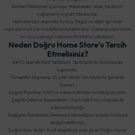
Üstten Yüklemeli Çamaşır Makineleri:
Alan tasarrufu
sağlayan kompakt tasarımlar.
Markalarımız arasında Arnica, Regal ve diğer güvenilir
markaların en son modellerini bulabilirsiniz. Kampanyalarımızla
en ucuz çamaşır makinesi fiyatlarını yakalayın.
Neden Doğru Home Store'u Tercih
Etmelisiniz?
KKTC Geneli Hızlı Teslimat:
Siparişiniz en kısa sürede
kapınızda.
Güvenilir Alışveriş:
35 yıllık sektör tecrübesi ile güvenilir
hizmet.
Uygun Fiyatlar:
%50'ye varan indirimler ve kampanyalar.
Çeşitli Ödeme Seçenekleri:
Kart, nakit veya havale ile
ödeme kolaylığı.
Değişim Garantisi:
Memnun kalmadığınız ürünleri kolayca
değiştirebilirsiniz.
Doğru ürün, doğru fiyat sloganıyla yola çıkan Doğru Home