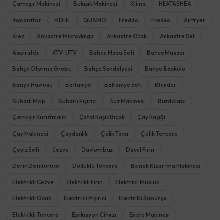
Çamaşır Makinesi
Bulaşık Makinesi
Klima
HEATASHEA
İmparator
MDHL
QUAMO
Freddo
Freddo
Airfryer
Alez
Ankastre Mikrodalga
Ankastre Ocak
Ankastre Set
Aspiratör
ATV-UTV
Bahçe Masa Seti
Bahçe Masası
Bahçe Oturma Grubu
Bahçe Sandalyesi
Banyo Baskülü
Banyo Havlusu
Battaniye
Battaniye Seti
Blender
Buharlı Mop
Buharlı Pişirici
Buz Makinesi
Buzdolabı
Çamaşır Kurutmalık
Çatal Kaşık Bıçak
Çay Kaşığı
Çay Makinesi
Çaydanlık
Çelik Tava
Çelik Tencere
Çeyiz Seti
Cezve
Davlumbaz
Davul Fırın
Derin Dondurucu
Düdüklü Tencere
Ekmek Kızartma Makinesi
Elektrikli Cezve
Elektrikli Fırın
Elektrikli Musluk
Elektrikli Ocak
Elektrikli Pişirici
Elektrikli Süpürge
Elektrikli Tencere
Epilasyon Cihazı
Erişte Makinesi