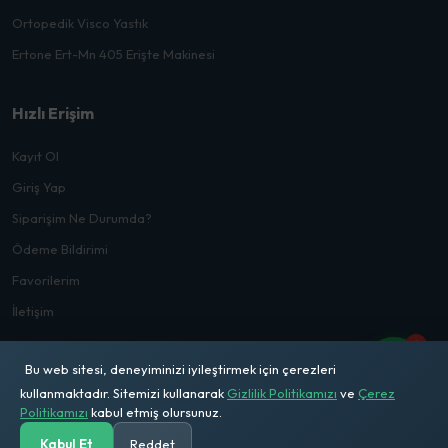
Ortopedik Visco Yastık
Ertone Ert-Mn 405 Erişte Makinesi
Hızlı Erişim
Kayıt Ol
Giriş Yap
Siparişim Ne Durumda?
Ödeme Bildirimi
Favorilerim
İletişim
1
Bu web sitesi, deneyiminizi iyileştirmek için çerezleri
kullanmaktadır. Sitemizi kullanarak
Gizlilik Politikamızı
ve
Çerez
Politikamızı
kabul etmiş olursunuz.
© 2026
Mehmet Doğru Ticaret
. Tüm Hakları Saklıdır
Kabul Et
Reddet