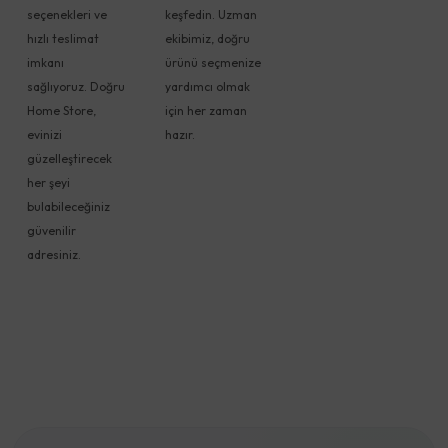
seçenekleri ve
keşfedin. Uzman
hızlı teslimat
ekibimiz, doğru
imkanı
ürünü seçmenize
sağlıyoruz. Doğru
yardımcı olmak
Home Store,
için her zaman
evinizi
hazır.
güzelleştirecek
her şeyi
bulabileceğiniz
güvenilir
adresiniz.