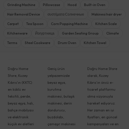
Grinding Machine
Pillowcase
Hood
Built-in Oven
Hair Removal Device
συστήματα Солнечные
Makinesi hair dryer
Carpet
Tea Spoon
Corn Popping Machine
Kitchen Scale
Kitchenware
Йогуртница
Garden Seating Group
Climate
Terms
Steel Cookware
Drum Oven
Kitchen Towel
Doğru Home
Geniş ürün
Doğru Home Store
Store, Kuzey
yelpazemizde
olarak, Kuzey
Kıbrıs'ın (KKTC)
beyaz eşya,
Kıbrıs'ın öncü e-
en köklü ev
kurutma
ticaret platformu
tekstili, perde,
makinesi, bulaşık
olma vizyonuyla
beyaz eşya, halı,
makinesi, derin
hareket ediyoruz.
bahçe mobilyası
dondurucu,
Her zaman en iyi
ve elektronik
buzdolabı,
fiyatları, en güncel
küçük ev aletleri
çamaşır makinesi
kampanyaları ve en