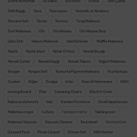
Sofra ve Mutfak
Su Sebili
Süt Isıtıcı
Sütlük
Tatlı Çatalı
Tatlı Kaşığı
Tava
Televizyon
Temizlik ve Yardımcı
Tencere Seti
Terazi
Termos
Tıraş Makinesi
Tost Makinesi
Ütü
Ütü Masası
Ütü Masası Bezi
Uyku Seti
Vakum Makinesi
Vantilatörler
Waffle Makinesi
Yastık
Yastık Alezİ
Yatak Örtüsü
Yemek Bıçağı
Yemek Çatalı
Yemek Kaşığı
Yemek Takımı
Yoğurt Makinesi
Yorgan
Yorgan Seti
Yumurta Pişirme Makinesi
Yüz Havlusu
Cooker
Diğer
Dodge
Inter
Keen Kitchenware
MGC
Ironing Board
Pike
Camping Chairs
Electric Oven
Nabor polytenets
Halı
Garden Furniture
Small Appliances
Makinesi crepe
Cutlery
Газовая плита
Tablespoon
Makinesi Vacuum
Vacuum Cleaner
Bed sheet
Καστριούλια
Dessert Fork
Plush Carpet
Dinner Set
Milk Heater