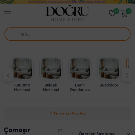
0
0
Kurutma
Bulaşık
Derin
Buzdolabı
Ça
Makinesi
Makinesi
Dondurucu
Ma
Filtreleri Göster
Çamaşır
(13