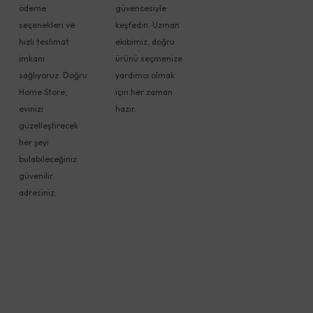
ödeme
güvencesiyle
seçenekleri ve
keşfedin. Uzman
hızlı teslimat
ekibimiz, doğru
imkanı
ürünü seçmenize
sağlıyoruz. Doğru
yardımcı olmak
Home Store,
için her zaman
evinizi
hazır.
güzelleştirecek
her şeyi
bulabileceğiniz
güvenilir
adresiniz.