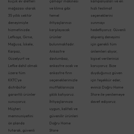
küçük ev aletleri
çamaşır makinesi
kampanyaları ve en
mağazası olarak
ve klima gibi
hızlı teslimat
35 yıllık sektör
temel
seçeneklerini
deneyimiyle
ihtiyaçlarınızı
sunmayı
hizmetinizde.
karşılayacak
hedefliyoruz. Güvenli
Lefkoşa, Girne,
ürünler
alışveriş deneyimi
Mağusa, İskele,
bulunmaktadır.
için gerekli tüm
Karpaz,
Ankastre
önlemleri alıyor,
Güzelyurt ve
davlumbaz,
kişisel verilerinizi
Lefke dahil olmak
ankastre ocak ve
koruyoruz. Bize
üzere tüm
ankastre fırın
duyduğunuz güven
KKTC'ye
seçeneklerimizle
için teşekkür eder,
distribütör
mutfaklarınıza
evinizi Doğru Home
garantili ürünler
şıklık katıyoruz.
Store ile yenilemeye
sunuyoruz.
İhtiyaçlarınıza
davet ediyoruz.
Müşteri
uygun, kaliteli ve
memnuniyetini
güvenilir ürünleri
ön planda
Doğru Home
tutarak, güvenli
Store