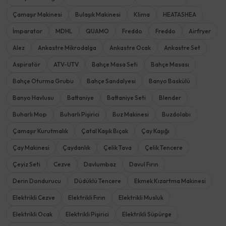
Çamaşır Makinesi
Bulaşık Makinesi
Klima
HEATASHEA
İmparator
MDHL
QUAMO
Freddo
Freddo
Airfryer
Alez
Ankastre Mikrodalga
Ankastre Ocak
Ankastre Set
Aspiratör
ATV-UTV
Bahçe Masa Seti
Bahçe Masası
Bahçe Oturma Grubu
Bahçe Sandalyesi
Banyo Baskülü
Banyo Havlusu
Battaniye
Battaniye Seti
Blender
Buharlı Mop
Buharlı Pişirici
Buz Makinesi
Buzdolabı
Çamaşır Kurutmalık
Çatal Kaşık Bıçak
Çay Kaşığı
Çay Makinesi
Çaydanlık
Çelik Tava
Çelik Tencere
Çeyiz Seti
Cezve
Davlumbaz
Davul Fırın
Derin Dondurucu
Düdüklü Tencere
Ekmek Kızartma Makinesi
Elektrikli Cezve
Elektrikli Fırın
Elektrikli Musluk
Elektrikli Ocak
Elektrikli Pişirici
Elektrikli Süpürge