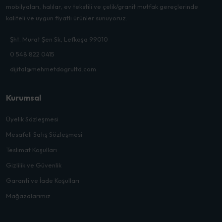
mobilyaları, halılar, ev tekstili ve çelik/granit mutfak gereçlerinde
kaliteli ve uygun fiyatlı ürünler sunuyoruz.
Şht. Murat Şen Sk, Lefkoşa 99010
0 548 822 0415
dijital@mehmetdogrultd.com
Kurumsal
Üyelik Sözleşmesi
Mesafeli Satış Sözleşmesi
Teslimat Koşulları
Gizlilik ve Güvenlik
Garanti ve İade Koşulları
Mağazalarımız