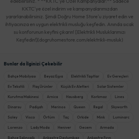
edebilirsiniz. * **KKTC'ye Özel Kampanyalar:** Sadece
KKTC'ye özel indirim ve kampanyalarımızdan
yararlanabilirsiniz. Şimdi Doğru Home Store'u ziyaret edin ve
ihtiyacınıza en uygun elektrikli musluğu keşfedin. Anında sıcak
su konforunun keyfini çıkarın! [Elektrikli Musluklarımızı
Keşfedin!](dogruhomestore.com/elektrikli-musluk)
Bunlar da İlginizi Çekebilir
Bahçe Mobilyası
Beyaz Eşya
Elektrikli Taşıtlar
Ev Gereçleri
Ev Tekstili
Flaş Ürünler
Küçük Ev Aletleri
Solar Sistemler
Kurutma Makinesi
Arnica
Hausberg
Korkmaz
Lines
Dinarsu
Padişah
Merinos
Queen
Regal
Skyworth
Soley
Visco
Örtüm
Taç
Orkide
Mink
Luminarc
Lorenzo
Lady Moda
Heniver
Gecem
Armada
Bahçe Salıncağı
Ankastre Davlumbaz
Ankastre Fırın