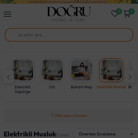
0
0
Elektrikli
Ütü
Buharlı Mop
Elektrikli Musluk
Buharl
Süpürge
Filtreleri Göster
Elektrikli Musluk
(1 ürün)