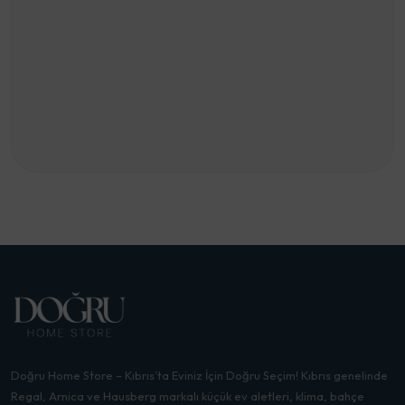
Doğru Home Store – Kıbrıs’ta Eviniz İçin Doğru Seçim! Kıbrıs genelinde
Regal, Arnica ve Hausberg markalı küçük ev aletleri, klima, bahçe