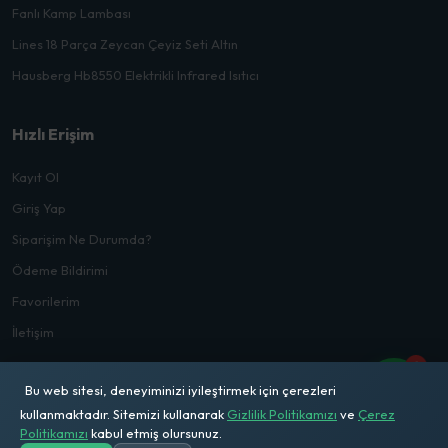
Fanlı Kamp Lambası
Lines 18 Parça Zeycan Çeyiz Seti Altın
Hausberg Hb8550 Elektrikli Infrared Isıtıcı
Hızlı Erişim
Kayıt Ol
Giriş Yap
Siparişim Ne Durumda?
Ödeme Bildirimi
Favorilerim
İletişim
1
Bu web sitesi, deneyiminizi iyileştirmek için çerezleri
kullanmaktadır. Sitemizi kullanarak
Gizlilik Politikamızı
ve
Çerez
Politikamızı
kabul etmiş olursunuz.