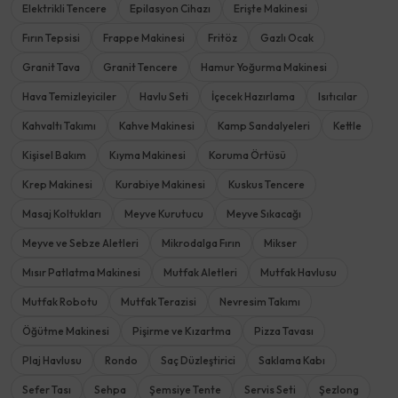
Elektrikli Tencere
Epilasyon Cihazı
Erişte Makinesi
Fırın Tepsisi
Frappe Makinesi
Fritöz
Gazlı Ocak
Granit Tava
Granit Tencere
Hamur Yoğurma Makinesi
Hava Temizleyiciler
Havlu Seti
İçecek Hazırlama
Isıtıcılar
Kahvaltı Takımı
Kahve Makinesi
Kamp Sandalyeleri
Kettle
Kişisel Bakım
Kıyma Makinesi
Koruma Örtüsü
Krep Makinesi
Kurabiye Makinesi
Kuskus Tencere
Masaj Koltukları
Meyve Kurutucu
Meyve Sıkacağı
Meyve ve Sebze Aletleri
Mikrodalga Fırın
Mikser
Mısır Patlatma Makinesi
Mutfak Aletleri
Mutfak Havlusu
Mutfak Robotu
Mutfak Terazisi
Nevresim Takımı
Öğütme Makinesi
Pişirme ve Kızartma
Pizza Tavası
Plaj Havlusu
Rondo
Saç Düzleştirici
Saklama Kabı
Sefer Tası
Sehpa
Şemsiye Tente
Servis Seti
Şezlong