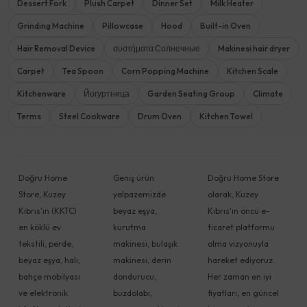
Dessert Fork
Plush Carpet
Dinner Set
Milk Heater
Grinding Machine
Pillowcase
Hood
Built-in Oven
Hair Removal Device
συστήματα Солнечные
Makinesi hair dryer
Carpet
Tea Spoon
Corn Popping Machine
Kitchen Scale
Kitchenware
Йогуртница
Garden Seating Group
Climate
Terms
Steel Cookware
Drum Oven
Kitchen Towel
Doğru Home
Geniş ürün
Doğru Home Store
Store, Kuzey
yelpazemizde
olarak, Kuzey
Kıbrıs'ın (KKTC)
beyaz eşya,
Kıbrıs'ın öncü e-
en köklü ev
kurutma
ticaret platformu
tekstili, perde,
makinesi, bulaşık
olma vizyonuyla
beyaz eşya, halı,
makinesi, derin
hareket ediyoruz.
bahçe mobilyası
dondurucu,
Her zaman en iyi
ve elektronik
buzdolabı,
fiyatları, en güncel