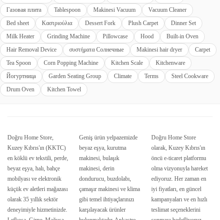
Газовая плита
Tablespoon
Makinesi Vacuum
Vacuum Cleaner
Bed sheet
Καστριούλια
Dessert Fork
Plush Carpet
Dinner Set
Milk Heater
Grinding Machine
Pillowcase
Hood
Built-in Oven
Hair Removal Device
συστήματα Солнечные
Makinesi hair dryer
Carpet
Tea Spoon
Corn Popping Machine
Kitchen Scale
Kitchenware
Йогуртница
Garden Seating Group
Climate
Terms
Steel Cookware
Drum Oven
Kitchen Towel
Doğru Home Store,
Geniş ürün yelpazemizde
Doğru Home Store
Kuzey Kıbrıs'ın (KKTC)
beyaz eşya, kurutma
olarak, Kuzey Kıbrıs'ın
en köklü ev tekstili, perde,
makinesi, bulaşık
öncü e-ticaret platformu
beyaz eşya, halı, bahçe
makinesi, derin
olma vizyonuyla hareket
mobilyası ve elektronik
dondurucu, buzdolabı,
ediyoruz. Her zaman en
küçük ev aletleri mağazası
çamaşır makinesi ve klima
iyi fiyatları, en güncel
olarak 35 yıllık sektör
gibi temel ihtiyaçlarınızı
kampanyaları ve en hızlı
deneyimiyle hizmetinizde.
karşılayacak ürünler
teslimat seçeneklerini