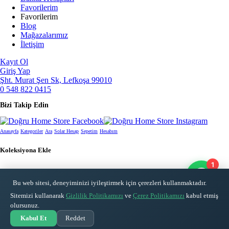
Favorilerim
Favorilerim
Blog
Mağazalarımız
İletişim
Kayıt Ol
Giriş Yap
Şht. Murat Şen Sk, Lefkoşa 99010
0 548 822 0415
Bizi Takip Edin
Anasayfa
Kategoriler
Ara
Solar Hesap
Sepetim
Hesabım
Koleksiyona Ekle
1
Yükleniyor...
Bu web sitesi, deneyiminizi iyileştirmek için çerezleri kullanmaktadır.
Sitemizi kullanarak
Gizlilik Politikamızı
ve
Çerez Politikamızı
kabul etmiş
olursunuz.
Yeni Koleksiyon Oluştur
Kabul Et
Reddet
Oluştur