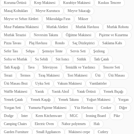
Koruma Örtüsü
Krep Makinesi
Kurabiye Makinesi
Kuskus Tencere
Masaj Koltukları
Meyve Kurutucu
Meyve Sıkacağı
Meyve ve Sebze Aletleri
Mikrodalga Fırın
Mikser
Mısır Patlatma Makinesi
Mutfak Aletleri
Mutfak Havlusu
Mutfak Robotu
Mutfak Terazisi
Nevresim Takımı
Öğütme Makinesi
Pişirme ve Kızartma
Pizza Tavası
Plaj Havlusu
Rondo
Saç Düzleştirici
Saklama Kabı
Sefer Tası
Sehpa
Şemsiye Tente
Servis Seti
Şezlong
Sofra ve Mutfak
Su Sebili
Süt Isıtıcı
Sütlük
Tatlı Çatalı
Tatlı Kaşığı
Tava
Televizyon
Temizlik ve Yardımcı
Tencere Seti
Terazi
Termos
Tıraş Makinesi
Tost Makinesi
Ütü
Ütü Masası
Ütü Masası Bezi
Uyku Seti
Vakum Makinesi
Vantilatörler
Waffle Makinesi
Yastık
Yastık Alezİ
Yatak Örtüsü
Yemek Bıçağı
Yemek Çatalı
Yemek Kaşığı
Yemek Takımı
Yoğurt Makinesi
Yorgan
Yorgan Seti
Yumurta Pişirme Makinesi
Yüz Havlusu
Cooker
Diğer
Dodge
Inter
Keen Kitchenware
MGC
Ironing Board
Pike
Camping Chairs
Electric Oven
Nabor polytenets
Halı
Garden Furniture
Small Appliances
Makinesi crepe
Cutlery