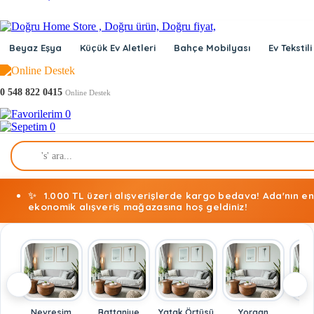
Beyaz Eşya
Küçük Ev Aletleri
Bahçe Mobilyası
Ev Tekstili
0 548 822 0415
Online Destek
0
0
✨
1.000 TL üzeri alışverişlerde kargo bedava! Ada'nın en
ekonomik alışveriş mağazasına hoş geldiniz!
Nevresim
Battaniye
Yatak Örtüsü
Yorgan
Y