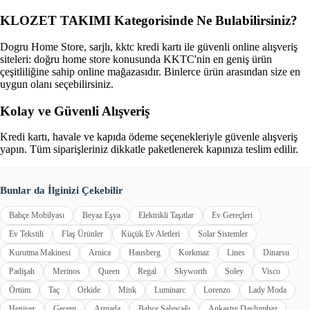
KLOZET TAKIMI Kategorisinde Ne Bulabilirsiniz?
Dogru Home Store, sarjlı, kktc kredi kartı ile güvenli online alışveriş
siteleri: doğru home store konusunda KKTC'nin en geniş ürün
çeşitliliğine sahip online mağazasıdır. Binlerce ürün arasından size en
uygun olanı seçebilirsiniz.
Kolay ve Güvenli Alışveriş
Kredi kartı, havale ve kapıda ödeme seçenekleriyle güvenle alışveriş
yapın. Tüm siparişleriniz dikkatle paketlenerek kapınıza teslim edilir.
Bunlar da İlginizi Çekebilir
Bahçe Mobilyası
Beyaz Eşya
Elektrikli Taşıtlar
Ev Gereçleri
Ev Tekstili
Flaş Ürünler
Küçük Ev Aletleri
Solar Sistemler
Kurutma Makinesi
Arnica
Hausberg
Korkmaz
Lines
Dinarsu
Padişah
Merinos
Queen
Regal
Skyworth
Soley
Visco
Örtüm
Taç
Orkide
Mink
Luminarc
Lorenzo
Lady Moda
Heniver
Gecem
Armada
Bahçe Salıncağı
Ankastre Davlumbaz