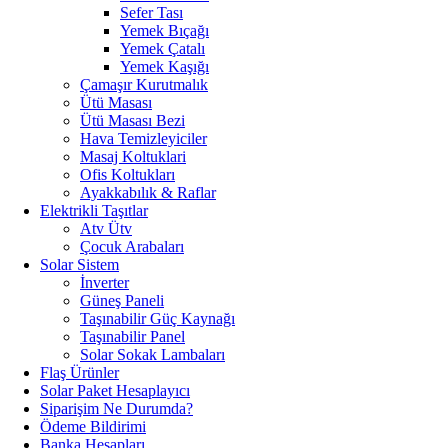
Sefer Tası
Yemek Bıçağı
Yemek Çatalı
Yemek Kaşığı
Çamaşır Kurutmalık
Ütü Masası
Ütü Masası Bezi
Hava Temizleyiciler
Masaj Koltuklari
Ofis Koltukları
Ayakkabılık & Raflar
Elektrikli Taşıtlar
Atv Ütv
Çocuk Arabaları
Solar Sistem
İnverter
Güneş Paneli
Taşınabilir Güç Kaynağı
Taşınabilir Panel
Solar Sokak Lambaları
Flaş Ürünler
Solar Paket Hesaplayıcı
Siparişim Ne Durumda?
Ödeme Bildirimi
Banka Hesapları