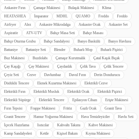
Ankastre Fırın
Çamaşır Makinesi
Bulaşık Makinesi
Klima
HEATASHEA
İmparator
MDHL
QUAMO
Freddo
Freddo
Airfryer
Alez
Ankastre Mikrodalga
Ankastre Ocak
Ankastre Set
Aspiratör
ATV-UTV
Bahçe Masa Seti
Bahçe Masası
Bahçe Oturma Grubu
Bahçe Sandalyesi
Banyo Baskülü
Banyo Havlusu
Battaniye
Battaniye Seti
Blender
Buharlı Mop
Buharlı Pişirici
Buz Makinesi
Buzdolabı
Çamaşır Kurutmalık
Çatal Kaşık Bıçak
Çay Kaşığı
Çay Makinesi
Çaydanlık
Çelik Tava
Çelik Tencere
Çeyiz Seti
Cezve
Davlumbaz
Davul Fırın
Derin Dondurucu
Düdüklü Tencere
Ekmek Kızartma Makinesi
Elektrikli Cezve
Elektrikli Fırın
Elektrikli Musluk
Elektrikli Ocak
Elektrikli Pişirici
Elektrikli Süpürge
Elektrikli Tencere
Epilasyon Cihazı
Erişte Makinesi
Fırın Tepsisi
Frappe Makinesi
Fritöz
Gazlı Ocak
Granit Tava
Granit Tencere
Hamur Yoğurma Makinesi
Hava Temizleyiciler
Havlu Seti
İçecek Hazırlama
Isıtıcılar
Kahvaltı Takımı
Kahve Makinesi
Kamp Sandalyeleri
Kettle
Kişisel Bakım
Kıyma Makinesi