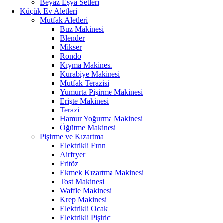
Beyaz Eşya Setleri
Küçük Ev Aletleri
Mutfak Aletleri
Buz Makinesi
Blender
Mikser
Rondo
Kıyma Makinesi
Kurabiye Makinesi
Mutfak Terazisi
Yumurta Pişirme Makinesi
Erişte Makinesi
Terazi
Hamur Yoğurma Makinesi
Öğütme Makinesi
Pişirme ve Kızartma
Elektrikli Fırın
Airfryer
Fritöz
Ekmek Kızartma Makinesi
Tost Makinesi
Waffle Makinesi
Krep Makinesi
Elektrikli Ocak
Elektrikli Pişirici