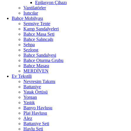
Epilasyon Çihazı
Vantilatörler
Isıtıcılar
Bahçe Mobilyası
Şemsiye Tente
Kamp Sandalyeleri
Bahçe Masa Seti
Bahçe Salıncağı
Sehpa
Şezlong
Bahçe Sandalyesi
Bahçe Oturma Grubu
Bahçe Masası
MERDİVEN
Ev Tekstili
Nevresim Takımı
Battaniye
Yatak Örtüsü
Yorgan
Yastık
Banyo Havlusu
Plaj Havlusu
Alez
Battaniye Seti
Havlu Seti