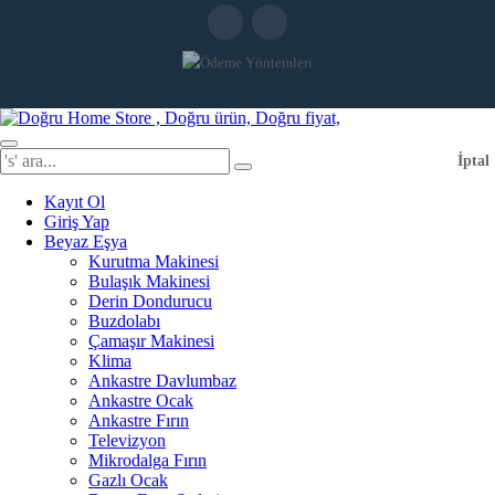
İptal
Kayıt Ol
Giriş Yap
Beyaz Eşya
Kurutma Makinesi
Bulaşık Makinesi
Derin Dondurucu
Buzdolabı
Çamaşır Makinesi
Klima
Ankastre Davlumbaz
Ankastre Ocak
Ankastre Fırın
Televizyon
Mikrodalga Fırın
Gazlı Ocak