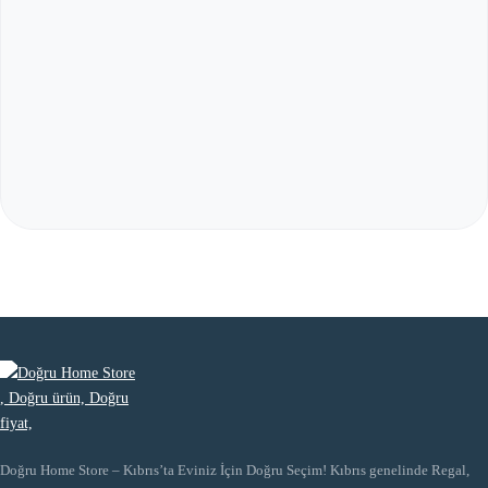
Doğru Home Store – Kıbrıs’ta Eviniz İçin Doğru Seçim! Kıbrıs genelinde Regal,