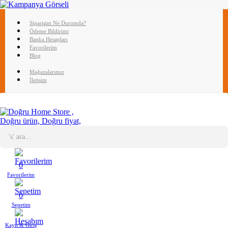
Siparişim Ne Durumda?
Ödeme Bildirimi
Banka Hesapları
Favorilerim
Blog
Mağazalarımız
İletişim
0
Favorilerim
0
Sepetim
Kayıt & Giriş