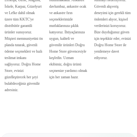
Lefkoşa, Girne, Mağusa,
bulunmaktadır. Ankastre
sunmayı hedefliyoruz.
İskele, Karpaz, Güzelyurt
davlumbaz, ankastre ocak
Güvenli alışveriş
ve Lefke dahil olmak
ve ankastre fırın
deneyimi için gerekli tüm
üzere tüm KKTC'ye
seçeneklerimizle
önlemleri alıyor, kişisel
distribütör garantili
mutfaklarınıza şıklık
verilerinizi koruyoruz.
ürünler sunuyoruz.
katıyoruz. İhtiyaçlarınıza
Bize duyduğunuz güven
Müşteri memnuniyetini ön
uygun, kaliteli ve
için teşekkür eder, evinizi
planda tutarak, güvenli
güvenilir ürünleri Doğru
Doğru Home Store ile
ödeme seçenekleri ve hızlı
Home Store güvencesiyle
yenilemeye davet
teslimat imkanı
keşfedin. Uzman
ediyoruz.
sağlıyoruz. Doğru Home
ekibimiz, doğru ürünü
Store, evinizi
seçmenize yardımcı olmak
güzelleştirecek her şeyi
için her zaman hazır.
bulabileceğiniz güvenilir
adresiniz.