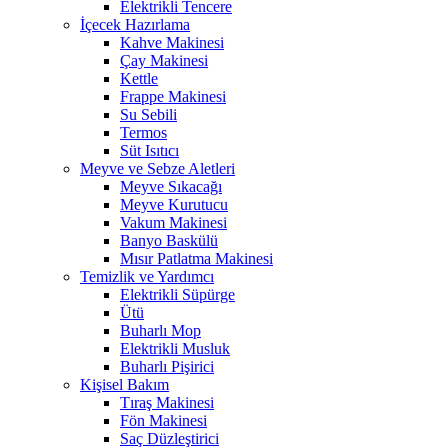
Elektrikli Tencere
İçecek Hazırlama
Kahve Makinesi
Çay Makinesi
Kettle
Frappe Makinesi
Su Sebili
Termos
Süt Isıtıcı
Meyve ve Sebze Aletleri
Meyve Sıkacağı
Meyve Kurutucu
Vakum Makinesi
Banyo Baskülü
Mısır Patlatma Makinesi
Temizlik ve Yardımcı
Elektrikli Süpürge
Ütü
Buharlı Mop
Elektrikli Musluk
Buharlı Pişirici
Kişisel Bakım
Tıraş Makinesi
Fön Makinesi
Saç Düzleştirici