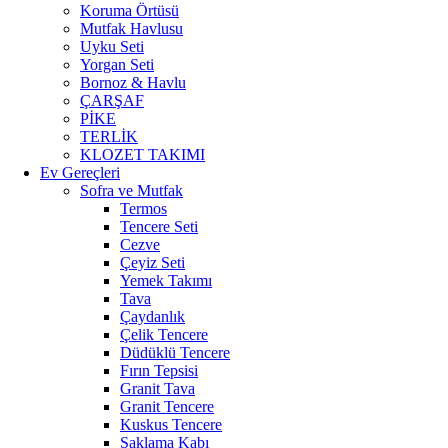
Koruma Örtüsü
Mutfak Havlusu
Uyku Seti
Yorgan Seti
Bornoz & Havlu
ÇARŞAF
PİKE
TERLİK
KLOZET TAKIMI
Ev Gereçleri
Sofra ve Mutfak
Termos
Tencere Seti
Cezve
Çeyiz Seti
Yemek Takımı
Tava
Çaydanlık
Çelik Tencere
Düdüklü Tencere
Fırın Tepsisi
Granit Tava
Granit Tencere
Kuskus Tencere
Saklama Kabı