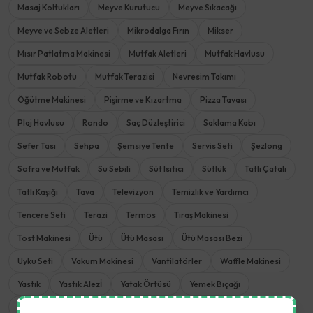
Masaj Koltukları
Meyve Kurutucu
Meyve Sıkacağı
Meyve ve Sebze Aletleri
Mikrodalga Fırın
Mikser
Mısır Patlatma Makinesi
Mutfak Aletleri
Mutfak Havlusu
Mutfak Robotu
Mutfak Terazisi
Nevresim Takımı
Öğütme Makinesi
Pişirme ve Kızartma
Pizza Tavası
Plaj Havlusu
Rondo
Saç Düzleştirici
Saklama Kabı
Sefer Tası
Sehpa
Şemsiye Tente
Servis Seti
Şezlong
Sofra ve Mutfak
Su Sebili
Süt Isıtıcı
Sütlük
Tatlı Çatalı
Tatlı Kaşığı
Tava
Televizyon
Temizlik ve Yardımcı
Tencere Seti
Terazi
Termos
Tıraş Makinesi
Tost Makinesi
Ütü
Ütü Masası
Ütü Masası Bezi
Uyku Seti
Vakum Makinesi
Vantilatörler
Waffle Makinesi
Yastık
Yastık Alezİ
Yatak Örtüsü
Yemek Bıçağı
Yemek Çatalı
Yemek Kaşığı
Yemek Takımı
Yoğurt Makinesi