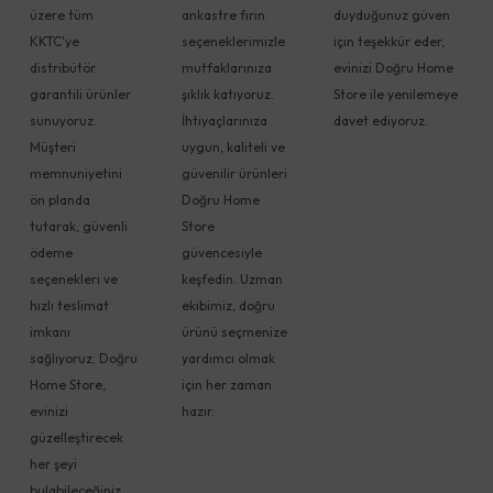
üzere tüm
ankastre fırın
duyduğunuz güven
KKTC'ye
seçeneklerimizle
için teşekkür eder,
distribütör
mutfaklarınıza
evinizi Doğru Home
garantili ürünler
şıklık katıyoruz.
Store ile yenilemeye
sunuyoruz.
İhtiyaçlarınıza
davet ediyoruz.
Müşteri
uygun, kaliteli ve
memnuniyetini
güvenilir ürünleri
ön planda
Doğru Home
tutarak, güvenli
Store
ödeme
güvencesiyle
seçenekleri ve
keşfedin. Uzman
hızlı teslimat
ekibimiz, doğru
imkanı
ürünü seçmenize
sağlıyoruz. Doğru
yardımcı olmak
Home Store,
için her zaman
evinizi
hazır.
güzelleştirecek
her şeyi
bulabileceğiniz