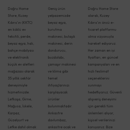
Doğru Home
Geniş ürün
Doğru Home Store
Store, Kuzey
yelpazemizde
olarak, Kuzey
Kıbrıs'ın (KKTC)
beyaz eşya,
Kıbrıs'ın öncü e-
en köklü ev
kurutma
ticaret platformu
tekstili, perde,
makinesi, bulaşık
olma vizyonuyla
beyaz eşya, halı,
makinesi, derin
hareket ediyoruz.
bahçe mobilyası
dondurucu,
Her zaman en iyi
ve elektronik
buzdolabı,
fiyatları, en güncel
küçük ev aletleri
çamaşır makinesi
kampanyaları ve en
mağazası olarak
ve klima gibi
hızlı teslimat
35 yıllık sektör
temel
seçeneklerini
deneyimiyle
ihtiyaçlarınızı
sunmayı
hizmetinizde.
karşılayacak
hedefliyoruz. Güvenli
Lefkoşa, Girne,
ürünler
alışveriş deneyimi
Mağusa, İskele,
bulunmaktadır.
için gerekli tüm
Karpaz,
Ankastre
önlemleri alıyor,
Güzelyurt ve
davlumbaz,
kişisel verilerinizi
Lefke dahil olmak
ankastre ocak ve
koruyoruz. Bize