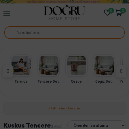
0
0
Termos
Tencere Seti
Cezve
Çeyiz Seti
Yeme
Filtreleri Göster
Kuskus Tencere
(1 ürün)