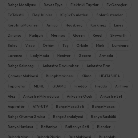
Bahçe Mobilyası
Beyaz Eşya
Elektrikli Taşıtlar
Ev Gereçleri
Ev Tekstili
Flaş Ürünler
Küçük Ev Aletleri
Solar Sistemler
Kurutma Makinesi
Arnica
Hausberg
Korkmaz
Lines
Dinarsu
Padişah
Merinos
Queen
Regal
Skyworth
Soley
Visco
Örtüm
Taç
Orkide
Mink
Luminarc
Lorenzo
Lady Moda
Heniver
Gecem
Armada
Bahçe Salıncağı
Ankastre Davlumbaz
Ankastre Fırın
Çamaşır Makinesi
Bulaşık Makinesi
Klima
HEATASHEA
İmparator
MDHL
QUAMO
Freddo
Freddo
Airfryer
Alez
Ankastre Mikrodalga
Ankastre Ocak
Ankastre Set
Aspiratör
ATV-UTV
Bahçe Masa Seti
Bahçe Masası
Bahçe Oturma Grubu
Bahçe Sandalyesi
Banyo Baskülü
Banyo Havlusu
Battaniye
Battaniye Seti
Blender
Buharlı Mop
Buharlı Pişirici
Buz Makinesi
Buzdolabı