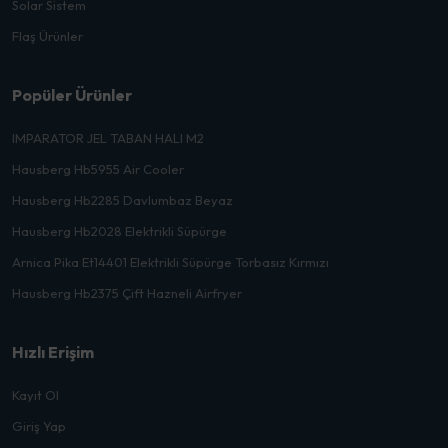
Solar Sistem
Flaş Ürünler
Popüler Ürünler
IMPARATOR JEL TABAN HALI M2
Hausberg Hb5955 Air Cooler
Hausberg Hb2285 Davlumbaz Beyaz
Hausberg Hb2028 Elektrikli Süpürge
Arnica Pika Et14401 Elektrikli Süpürge Torbasız Kırmızı
Hausberg Hb2375 Çift Hazneli Airfryer
Hızlı Erişim
Kayıt Ol
Giriş Yap