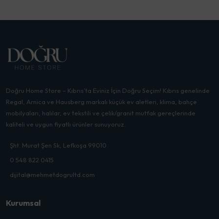
Doğru Home Store – Kıbrıs’ta Eviniz İçin Doğru Seçim! Kıbrıs genelinde
Regal, Arnica ve Hausberg markalı küçük ev aletleri, klima, bahçe
mobilyaları, halılar, ev tekstili ve çelik/granit mutfak gereçlerinde
kaliteli ve uygun fiyatlı ürünler sunuyoruz.
Şht. Murat Şen Sk, Lefkoşa 99010
0 548 822 0415
dijital@mehmetdogrultd.com
Kurumsal