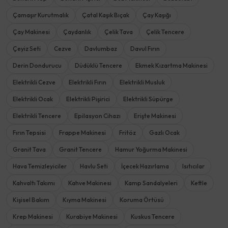
Çamaşır Kurutmalık
Çatal Kaşık Bıçak
Çay Kaşığı
Çay Makinesi
Çaydanlık
Çelik Tava
Çelik Tencere
Çeyiz Seti
Cezve
Davlumbaz
Davul Fırın
Derin Dondurucu
Düdüklü Tencere
Ekmek Kızartma Makinesi
Elektrikli Cezve
Elektrikli Fırın
Elektrikli Musluk
Elektrikli Ocak
Elektrikli Pişirici
Elektrikli Süpürge
Elektrikli Tencere
Epilasyon Cihazı
Erişte Makinesi
Fırın Tepsisi
Frappe Makinesi
Fritöz
Gazlı Ocak
Granit Tava
Granit Tencere
Hamur Yoğurma Makinesi
Hava Temizleyiciler
Havlu Seti
İçecek Hazırlama
Isıtıcılar
Kahvaltı Takımı
Kahve Makinesi
Kamp Sandalyeleri
Kettle
Kişisel Bakım
Kıyma Makinesi
Koruma Örtüsü
Krep Makinesi
Kurabiye Makinesi
Kuskus Tencere