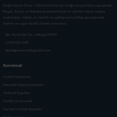
Doğru Home Store – Kıbrıs’ta Eviniz İçin Doğru Seçim! Kıbrıs genelinde
Regal, Arnica ve Hausberg markalı küçük ev aletleri, klima, bahçe
mobilyaları, halılar, ev tekstili ve çelik/granit mutfak gereçlerinde
kaliteli ve uygun fiyatlı ürünler sunuyoruz.
Şht. Murat Şen Sk, Lefkoşa 99010
0 548 822 0415
dijital@mehmetdogrultd.com
Kurumsal
Üyelik Sözleşmesi
Mesafeli Satış Sözleşmesi
Teslimat Koşulları
Gizlilik ve Güvenlik
Garanti ve İade Koşulları