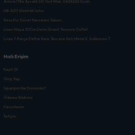
Arnica 17Ee Ayvalık Stil Tost Mak. Gh26262 Siyah
HB-8217 Elektrikli Isıtıcı
Ness Fur Düvet Nevresim Takımı
Lines Maya 30Cm Derin Granit Tencere Outlet
Lines 7 Parça Defne Kare Tencere Seti Metal K. İndiksyion T.
Hızlı Erişim
Kayıt Ol
Giriş Yap
Siparişim Ne Durumda?
Ödeme Bildirimi
Favorilerim
İletişim