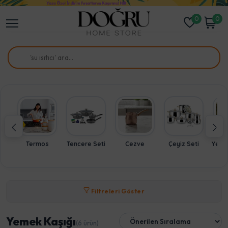
0
0
Termos
Tencere Seti
Cezve
Çeyiz Seti
Yeme
Filtreleri Göster
Yemek Kaşığı
(6 ürün)