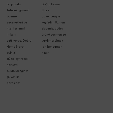
ön planda
Doğru Home
tutarak, güvenli
Store
ödeme
güvencesiyle
seçenekleri ve
keşfedin. Uzman
hızlı teslimat
ekibimiz, doğru
imkanı
ürünü seçmenize
sağlıyoruz. Doğru
yardımcı olmak
Home Store,
için her zaman
evinizi
hazır.
güzelleştirecek
her şeyi
bulabileceğiniz
güvenilir
adresiniz.