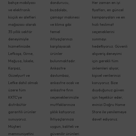
bahçe mobilyası
dondurucu,
Her zaman en iyi
ve elektronik
buzdolabı,
fiyatları, en güncel
küçük ev aletleri
çamaşır makinesi
kampanyaları ve en
mağazası olarak
ve klima gibi
hızlı teslimat
35 yıllık sektör
temel
seçeneklerini
deneyimiyle
ihtiyaçlarınızı
sunmayı
hizmetinizde.
karşılayacak
hedefliyoruz. Güvenli
Lefkoşa, Girne,
ürünler
alışveriş deneyimi
Mağusa, İskele,
bulunmaktadır.
için gerekli tüm
Karpaz,
Ankastre
önlemleri alıyor,
Güzelyurt ve
davlumbaz,
kişisel verilerinizi
Lefke dahil olmak
ankastre ocak ve
koruyoruz. Bize
üzere tüm
ankastre fırın
duyduğunuz güven
KKTC'ye
seçeneklerimizle
için teşekkür eder,
distribütör
mutfaklarınıza
evinizi Doğru Home
garantili ürünler
şıklık katıyoruz.
Store ile yenilemeye
sunuyoruz.
İhtiyaçlarınıza
davet ediyoruz.
Müşteri
uygun, kaliteli ve
memnuniyetini
güvenilir ürünleri