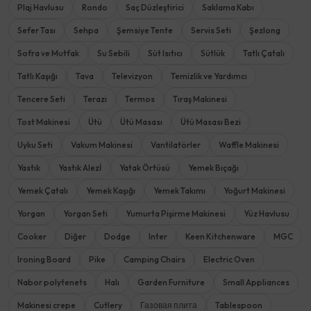
Plaj Havlusu
Rondo
Saç Düzleştirici
Saklama Kabı
Sefer Tası
Sehpa
Şemsiye Tente
Servis Seti
Şezlong
Sofra ve Mutfak
Su Sebili
Süt Isıtıcı
Sütlük
Tatlı Çatalı
Tatlı Kaşığı
Tava
Televizyon
Temizlik ve Yardımcı
Tencere Seti
Terazi
Termos
Tıraş Makinesi
Tost Makinesi
Ütü
Ütü Masası
Ütü Masası Bezi
Uyku Seti
Vakum Makinesi
Vantilatörler
Waffle Makinesi
Yastık
Yastık Alezİ
Yatak Örtüsü
Yemek Bıçağı
Yemek Çatalı
Yemek Kaşığı
Yemek Takımı
Yoğurt Makinesi
Yorgan
Yorgan Seti
Yumurta Pişirme Makinesi
Yüz Havlusu
Cooker
Diğer
Dodge
Inter
Keen Kitchenware
MGC
Ironing Board
Pike
Camping Chairs
Electric Oven
Nabor polytenets
Halı
Garden Furniture
Small Appliances
Makinesi crepe
Cutlery
Газовая плита
Tablespoon