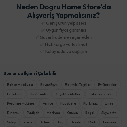
Neden Dogru Home Store'da
Alışveriş Yapmalısınız?
✅ Geniş ürün yelpazesi
✅ Uygun fiyat garantisi
✅ Güvenli ödeme seçenekleri
✅ Hızlı kargo ve teslimat
✅ Kolay iade ve değişim
Bunlar da İlginizi Çekebilir
Bahçe Mobilyası
Beyaz Eşya
Elektrikli Taşıtlar
Ev Gereçleri
Ev Tekstili
Flaş Ürünler
Küçük Ev Aletleri
Solar Sistemler
Kurutma Makinesi
Arnica
Hausberg
Korkmaz
Lines
Dinarsu
Padişah
Merinos
Queen
Regal
Skyworth
Soley
Visco
Örtüm
Taç
Orkide
Mink
Luminarc