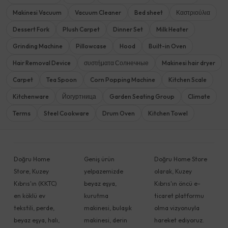
Makinesi Vacuum
Vacuum Cleaner
Bed sheet
Καστριούλια
Dessert Fork
Plush Carpet
Dinner Set
Milk Heater
Grinding Machine
Pillowcase
Hood
Built-in Oven
Hair Removal Device
συστήματα Солнечные
Makinesi hair dryer
Carpet
Tea Spoon
Corn Popping Machine
Kitchen Scale
Kitchenware
Йогуртница
Garden Seating Group
Climate
Terms
Steel Cookware
Drum Oven
Kitchen Towel
Doğru Home
Geniş ürün
Doğru Home Store
Store, Kuzey
yelpazemizde
olarak, Kuzey
Kıbrıs'ın (KKTC)
beyaz eşya,
Kıbrıs'ın öncü e-
en köklü ev
kurutma
ticaret platformu
tekstili, perde,
makinesi, bulaşık
olma vizyonuyla
beyaz eşya, halı,
makinesi, derin
hareket ediyoruz.