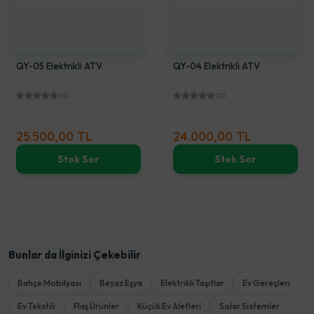
QY-05 Elektrikli ATV
QY-04 Elektrikli ATV
(0)
(0)
25.500,00 TL
24.000,00 TL
Stok Sor
Stok Sor
Bunlar da İlginizi Çekebilir
Bahçe Mobilyası
Beyaz Eşya
Elektrikli Taşıtlar
Ev Gereçleri
Ev Tekstili
Flaş Ürünler
Küçük Ev Aletleri
Solar Sistemler