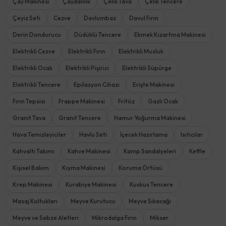
Çay Makinesi
Çaydanlık
Çelik Tava
Çelik Tencere
Çeyiz Seti
Cezve
Davlumbaz
Davul Fırın
Derin Dondurucu
Düdüklü Tencere
Ekmek Kızartma Makinesi
Elektrikli Cezve
Elektrikli Fırın
Elektrikli Musluk
Elektrikli Ocak
Elektrikli Pişirici
Elektrikli Süpürge
Elektrikli Tencere
Epilasyon Cihazı
Erişte Makinesi
Fırın Tepsisi
Frappe Makinesi
Fritöz
Gazlı Ocak
Granit Tava
Granit Tencere
Hamur Yoğurma Makinesi
Hava Temizleyiciler
Havlu Seti
İçecek Hazırlama
Isıtıcılar
Kahvaltı Takımı
Kahve Makinesi
Kamp Sandalyeleri
Kettle
Kişisel Bakım
Kıyma Makinesi
Koruma Örtüsü
Krep Makinesi
Kurabiye Makinesi
Kuskus Tencere
Masaj Koltukları
Meyve Kurutucu
Meyve Sıkacağı
Meyve ve Sebze Aletleri
Mikrodalga Fırın
Mikser