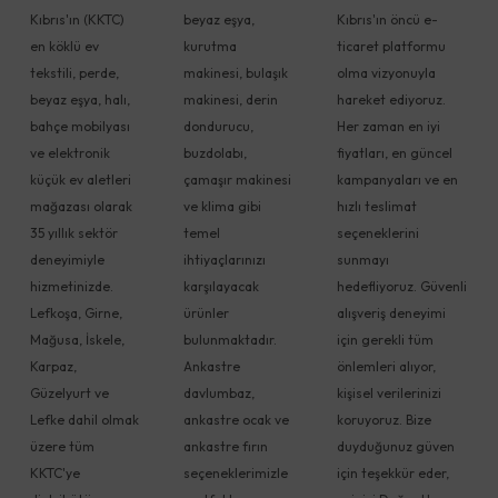
Kıbrıs'ın (KKTC)
beyaz eşya,
Kıbrıs'ın öncü e-
en köklü ev
kurutma
ticaret platformu
tekstili, perde,
makinesi, bulaşık
olma vizyonuyla
beyaz eşya, halı,
makinesi, derin
hareket ediyoruz.
bahçe mobilyası
dondurucu,
Her zaman en iyi
ve elektronik
buzdolabı,
fiyatları, en güncel
küçük ev aletleri
çamaşır makinesi
kampanyaları ve en
mağazası olarak
ve klima gibi
hızlı teslimat
35 yıllık sektör
temel
seçeneklerini
deneyimiyle
ihtiyaçlarınızı
sunmayı
hizmetinizde.
karşılayacak
hedefliyoruz. Güvenli
Lefkoşa, Girne,
ürünler
alışveriş deneyimi
Mağusa, İskele,
bulunmaktadır.
için gerekli tüm
Karpaz,
Ankastre
önlemleri alıyor,
Güzelyurt ve
davlumbaz,
kişisel verilerinizi
Lefke dahil olmak
ankastre ocak ve
koruyoruz. Bize
üzere tüm
ankastre fırın
duyduğunuz güven
KKTC'ye
seçeneklerimizle
için teşekkür eder,