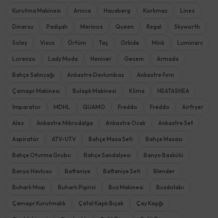
Kurutma Makinesi
Arnica
Hausberg
Korkmaz
Lines
Dinarsu
Padişah
Merinos
Queen
Regal
Skyworth
Soley
Visco
Örtüm
Taç
Orkide
Mink
Luminarc
Lorenzo
Lady Moda
Heniver
Gecem
Armada
Bahçe Salıncağı
Ankastre Davlumbaz
Ankastre Fırın
Çamaşır Makinesi
Bulaşık Makinesi
Klima
HEATASHEA
İmparator
MDHL
QUAMO
Freddo
Freddo
Airfryer
Alez
Ankastre Mikrodalga
Ankastre Ocak
Ankastre Set
Aspiratör
ATV-UTV
Bahçe Masa Seti
Bahçe Masası
Bahçe Oturma Grubu
Bahçe Sandalyesi
Banyo Baskülü
Banyo Havlusu
Battaniye
Battaniye Seti
Blender
Buharlı Mop
Buharlı Pişirici
Buz Makinesi
Buzdolabı
Çamaşır Kurutmalık
Çatal Kaşık Bıçak
Çay Kaşığı