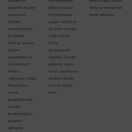
distribütör
mutfaklarınıza
evinizi Doğru Home
garantili ürünler
şıklık katıyoruz.
Store ile yenilemeye
sunuyoruz.
İhtiyaçlarınıza
davet ediyoruz.
Müşteri
uygun, kaliteli ve
memnuniyetini
güvenilir ürünleri
ön planda
Doğru Home
tutarak, güvenli
Store
ödeme
güvencesiyle
seçenekleri ve
keşfedin. Uzman
hızlı teslimat
ekibimiz, doğru
imkanı
ürünü seçmenize
sağlıyoruz. Doğru
yardımcı olmak
Home Store,
için her zaman
evinizi
hazır.
güzelleştirecek
her şeyi
bulabileceğiniz
güvenilir
adresiniz.