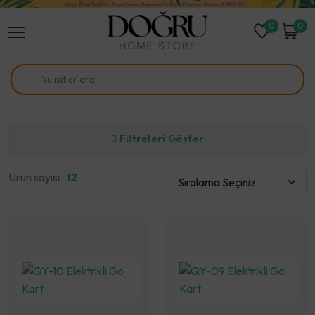
0
0
Filtreleri Göster
Ürün sayısı :
12