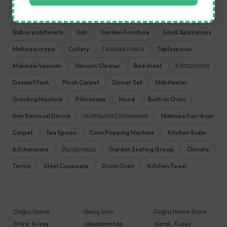
Ironing Board
Pike
Camping Chairs
Electric Oven
Nabor polytenets
Halı
Garden Furniture
Small Appliances
Makinesi crepe
Cutlery
Газовая плита
Tablespoon
Makinesi Vacuum
Vacuum Cleaner
Bed sheet
Καστριούλια
Dessert Fork
Plush Carpet
Dinner Set
Milk Heater
Grinding Machine
Pillowcase
Hood
Built-in Oven
Hair Removal Device
συστήματα Солнечные
Makinesi hair dryer
Carpet
Tea Spoon
Corn Popping Machine
Kitchen Scale
Kitchenware
Йогуртница
Garden Seating Group
Climate
Terms
Steel Cookware
Drum Oven
Kitchen Towel
Doğru Home
Geniş ürün
Doğru Home Store
Store, Kuzey
yelpazemizde
olarak, Kuzey