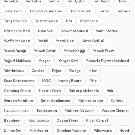
Su Sebili
Süt Isıtıcı
Sütlük
Tatlı Çatalı
Tatlı Kaşığı
Tava
Televizyon
Temizlik ve Yardımcı
Tencere Seti
Terazi
Termos
Tıraş Makinesi
Tost Makinesi
Ütü
Ütü Masası
Ütü Masası Bezi
Uyku Seti
Vakum Makinesi
Vantilatörler
Waffle Makinesi
Yastık
Yastık Alezİ
Yatak Örtüsü
Yemek Bıçağı
Yemek Çatalı
Yemek Kaşığı
Yemek Takımı
Yoğurt Makinesi
Yorgan
Yorgan Seti
Yumurta Pişirme Makinesi
Yüz Havlusu
Cooker
Diğer
Dodge
Inter
Keen Kitchenware
MGC
Ironing Board
Pike
Camping Chairs
Electric Oven
Nabor polytenets
Halı
Garden Furniture
Small Appliances
Makinesi crepe
Cutlery
Газовая плита
Tablespoon
Makinesi Vacuum
Vacuum Cleaner
Bed sheet
Καστριούλια
Dessert Fork
Plush Carpet
Dinner Set
Milk Heater
Grinding Machine
Pillowcase
Hood