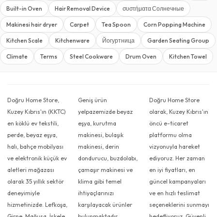
Built-in Oven
Hair Removal Device
συστήματα Солнечные
Makinesi hair dryer
Carpet
Tea Spoon
Corn Popping Machine
Kitchen Scale
Kitchenware
Йогуртница
Garden Seating Group
Climate
Terms
Steel Cookware
Drum Oven
Kitchen Towel
Doğru Home Store,
Geniş ürün
Doğru Home Store
Kuzey Kıbrıs'ın (KKTC)
yelpazemizde beyaz
olarak, Kuzey Kıbrıs'ın
en köklü ev tekstili,
eşya, kurutma
öncü e-ticaret
perde, beyaz eşya,
makinesi, bulaşık
platformu olma
halı, bahçe mobilyası
makinesi, derin
vizyonuyla hareket
ve elektronik küçük ev
dondurucu, buzdolabı,
ediyoruz. Her zaman
aletleri mağazası
çamaşır makinesi ve
en iyi fiyatları, en
olarak 35 yıllık sektör
klima gibi temel
güncel kampanyaları
deneyimiyle
ihtiyaçlarınızı
ve en hızlı teslimat
hizmetinizde. Lefkoşa,
karşılayacak ürünler
seçeneklerini sunmayı
Girne, Mağusa, İskele,
bulunmaktadır.
hedefliyoruz. Güvenli