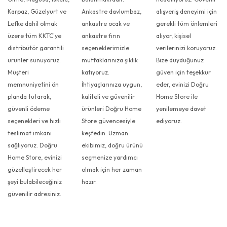
Karpaz, Güzelyurt ve
Ankastre davlumbaz,
alışveriş deneyimi için
Lefke dahil olmak
ankastre ocak ve
gerekli tüm önlemleri
üzere tüm KKTC'ye
ankastre fırın
alıyor, kişisel
distribütör garantili
seçeneklerimizle
verilerinizi koruyoruz.
ürünler sunuyoruz.
mutfaklarınıza şıklık
Bize duyduğunuz
Müşteri
katıyoruz.
güven için teşekkür
memnuniyetini ön
İhtiyaçlarınıza uygun,
eder, evinizi Doğru
planda tutarak,
kaliteli ve güvenilir
Home Store ile
güvenli ödeme
ürünleri Doğru Home
yenilemeye davet
seçenekleri ve hızlı
Store güvencesiyle
ediyoruz.
teslimat imkanı
keşfedin. Uzman
sağlıyoruz. Doğru
ekibimiz, doğru ürünü
Home Store, evinizi
seçmenize yardımcı
güzelleştirecek her
olmak için her zaman
şeyi bulabileceğiniz
hazır.
güvenilir adresiniz.