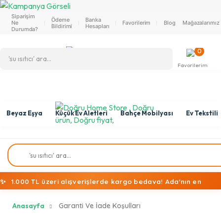
Siparişim
Ödeme
Banka
Ne
Favorilerim
Blog
Mağazalarımız
Bildirimi
Hesapları
Durumda?
0
Favorilerim
Beyaz Eşya
Küçük Ev Aletleri
Bahçe Mobilyası
Ev Tekstili
✨
1.000 TL üzeri alışverişlerde kargo bedava! Ada'nın en
ekonomik alışveriş mağazasına hoş geldiniz!
Anasayfa
Garanti Ve İade Koşulları