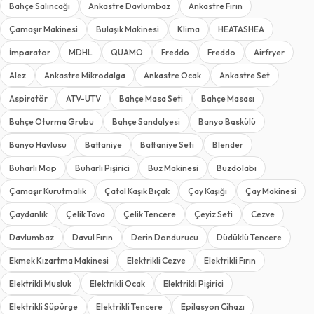
Bahçe Salıncağı
Ankastre Davlumbaz
Ankastre Fırın
Çamaşır Makinesi
Bulaşık Makinesi
Klima
HEATASHEA
İmparator
MDHL
QUAMO
Freddo
Freddo
Airfryer
Alez
Ankastre Mikrodalga
Ankastre Ocak
Ankastre Set
Aspiratör
ATV-UTV
Bahçe Masa Seti
Bahçe Masası
Bahçe Oturma Grubu
Bahçe Sandalyesi
Banyo Baskülü
Banyo Havlusu
Battaniye
Battaniye Seti
Blender
Buharlı Mop
Buharlı Pişirici
Buz Makinesi
Buzdolabı
Çamaşır Kurutmalık
Çatal Kaşık Bıçak
Çay Kaşığı
Çay Makinesi
Çaydanlık
Çelik Tava
Çelik Tencere
Çeyiz Seti
Cezve
Davlumbaz
Davul Fırın
Derin Dondurucu
Düdüklü Tencere
Ekmek Kızartma Makinesi
Elektrikli Cezve
Elektrikli Fırın
Elektrikli Musluk
Elektrikli Ocak
Elektrikli Pişirici
Elektrikli Süpürge
Elektrikli Tencere
Epilasyon Cihazı