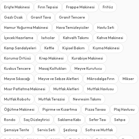
Erişte Makinesi
Fırın Tepsisi
Frappe Makinesi
Fritöz
Gazlı Ocak
Granit Tava
Granit Tencere
Hamur Yoğurma Makinesi
Hava Temizleyiciler
Havlu Seti
İçecek Hazırlama
Isıtıcılar
Kahvaltı Takımı
Kahve Makinesi
Kamp Sandalyeleri
Kettle
Kişisel Bakım
Kıyma Makinesi
Koruma Örtüsü
Krep Makinesi
Kurabiye Makinesi
Kuskus Tencere
Masaj Koltukları
Meyve Kurutucu
Meyve Sıkacağı
Meyve ve Sebze Aletleri
Mikrodalga Fırın
Mikser
Mısır Patlatma Makinesi
Mutfak Aletleri
Mutfak Havlusu
Mutfak Robotu
Mutfak Terazisi
Nevresim Takımı
Öğütme Makinesi
Pişirme ve Kızartma
Pizza Tavası
Plaj Havlusu
Rondo
Saç Düzleştirici
Saklama Kabı
Sefer Tası
Sehpa
Şemsiye Tente
Servis Seti
Şezlong
Sofra ve Mutfak