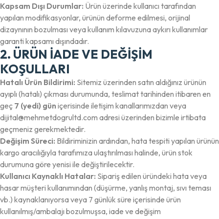
Kapsam Dışı Durumlar:
Ürün üzerinde kullanıcı tarafından
yapılan modifikasyonlar, ürünün deforme edilmesi, orijinal
dizaynının bozulması veya kullanım kılavuzuna aykırı kullanımlar
garanti kapsamı dışındadır.
2. ÜRÜN İADE VE DEĞİŞİM
KOŞULLARI
Hatalı Ürün Bildirimi:
Sitemiz üzerinden satın aldığınız ürünün
ayıplı (hatalı) çıkması durumunda, teslimat tarihinden itibaren en
geç
7 (yedi) gün
içerisinde iletişim kanallarımızdan veya
dijital@mehmetdogrultd.com
adresi üzerinden bizimle irtibata
geçmeniz gerekmektedir.
Değişim Süreci:
Bildiriminizin ardından, hata tespiti yapılan ürünün
kargo aracılığıyla tarafımıza ulaştırılması halinde, ürün stok
durumuna göre yenisi ile değiştirilecektir.
Kullanıcı Kaynaklı Hatalar:
Sipariş edilen üründeki hata veya
hasar müşteri kullanımından (düşürme, yanlış montaj, sıvı teması
vb.) kaynaklanıyorsa veya 7 günlük süre içerisinde ürün
kullanılmış/ambalajı bozulmuşsa, iade ve değişim