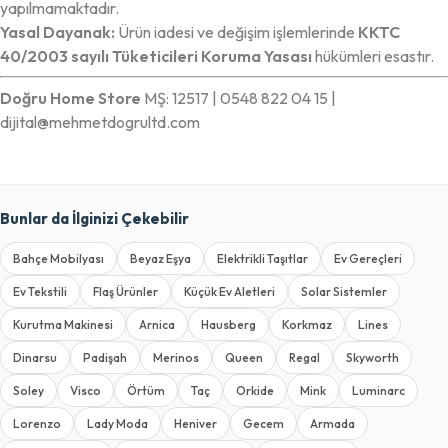
yapılmamaktadır.
Yasal Dayanak:
Ürün iadesi ve değişim işlemlerinde
KKTC
40/2003 sayılı Tüketicileri Koruma Yasası
hükümleri esastır.
Doğru Home Store
MŞ: 12517 | 0548 822 04 15 |
dijital@mehmetdogrultd.com
Bunlar da İlginizi Çekebilir
Bahçe Mobilyası
Beyaz Eşya
Elektrikli Taşıtlar
Ev Gereçleri
Ev Tekstili
Flaş Ürünler
Küçük Ev Aletleri
Solar Sistemler
Kurutma Makinesi
Arnica
Hausberg
Korkmaz
Lines
Dinarsu
Padişah
Merinos
Queen
Regal
Skyworth
Soley
Visco
Örtüm
Taç
Orkide
Mink
Luminarc
Lorenzo
Lady Moda
Heniver
Gecem
Armada