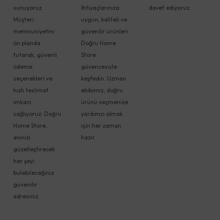
sunuyoruz.
İhtiyaçlarınıza
davet ediyoruz.
Müşteri
uygun, kaliteli ve
memnuniyetini
güvenilir ürünleri
ön planda
Doğru Home
tutarak, güvenli
Store
ödeme
güvencesiyle
seçenekleri ve
keşfedin. Uzman
hızlı teslimat
ekibimiz, doğru
imkanı
ürünü seçmenize
sağlıyoruz. Doğru
yardımcı olmak
Home Store,
için her zaman
evinizi
hazır.
güzelleştirecek
her şeyi
bulabileceğiniz
güvenilir
adresiniz.