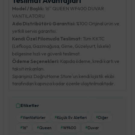
Teslimat Avantajları
Model / Başlık:
16'' QUEEN WF400 DUVAR
VANTILATORU
Ada Distribütörü Garantisi:
%100 Orijinal ürün ve
yetkili servis garantisi.
Kendi Özel Filomuzla Teslimat:
Tüm KKTC
(Lefkoşa, Gazimağusa, Girne, Güzelyurt, İskele)
bölgesine hızlı ve güvenli teslimat.
Ödeme Seçenekleri:
Kapıda ödeme, kredi kartı ve
taksit imkanları.
Siparişiniz DoğruHome Store'un kendi lojistik ekibi
tarafından kapınıza kadar özenle ulaştırılmaktadır.
Etiketler
Vantilatörler
Küçük Ev Aletleri
Diğer
#
#
#
16''
Queen
Wf400
Duvar
#
#
#
#