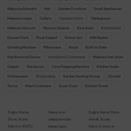
Nabor polytenets
Halı
Garden Furniture
Small Appliances
Makinesi crepe
Cutlery
Газовая плита
Tablespoon
Makinesi Vacuum
Vacuum Cleaner
Bed sheet
Καστριούλια
Dessert Fork
Plush Carpet
Dinner Set
Milk Heater
Grinding Machine
Pillowcase
Hood
Built-in Oven
Hair Removal Device
συστήματα Солнечные
Makinesi hair dryer
Carpet
Tea Spoon
Corn Popping Machine
Kitchen Scale
Kitchenware
Йогуртница
Garden Seating Group
Climate
Terms
Steel Cookware
Drum Oven
Kitchen Towel
Doğru Home
Geniş ürün
Doğru Home Store
Store, Kuzey
yelpazemizde
olarak, Kuzey
Kıbrıs'ın (KKTC)
beyaz eşya,
Kıbrıs'ın öncü e-