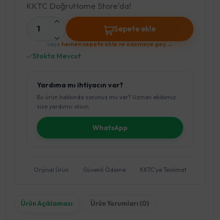
KKTC DoğruHome Store'da!
1
Sepete ekle
veya
hemen sepete ekle ve ödemeye geç →
Stokta Mevcut
Yardıma mı ihtiyacın var?
Bu ürün hakkında sorunuz mu var? Uzman ekibimiz
size yardımcı olsun.
WhatsApp
Orijinal Ürün
Güvenli Ödeme
KKTC'ye Teslimat
Ürün Açıklaması
Ürün Yorumları (0)