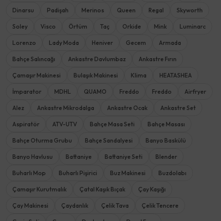
Dinarsu
Padişah
Merinos
Queen
Regal
Skyworth
Soley
Visco
Örtüm
Taç
Orkide
Mink
Luminarc
Lorenzo
Lady Moda
Heniver
Gecem
Armada
Bahçe Salıncağı
Ankastre Davlumbaz
Ankastre Fırın
Çamaşır Makinesi
Bulaşık Makinesi
Klima
HEATASHEA
İmparator
MDHL
QUAMO
Freddo
Freddo
Airfryer
Alez
Ankastre Mikrodalga
Ankastre Ocak
Ankastre Set
Aspiratör
ATV-UTV
Bahçe Masa Seti
Bahçe Masası
Bahçe Oturma Grubu
Bahçe Sandalyesi
Banyo Baskülü
Banyo Havlusu
Battaniye
Battaniye Seti
Blender
Buharlı Mop
Buharlı Pişirici
Buz Makinesi
Buzdolabı
Çamaşır Kurutmalık
Çatal Kaşık Bıçak
Çay Kaşığı
Çay Makinesi
Çaydanlık
Çelik Tava
Çelik Tencere