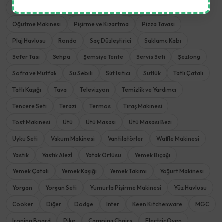
Mutfak Robotu
Mutfak Terazisi
Nevresim Takımı
Öğütme Makinesi
Pişirme ve Kızartma
Pizza Tavası
Plaj Havlusu
Rondo
Saç Düzleştirici
Saklama Kabı
Sefer Tası
Sehpa
Şemsiye Tente
Servis Seti
Şezlong
Sofra ve Mutfak
Su Sebili
Süt Isıtıcı
Sütlük
Tatlı Çatalı
Tatlı Kaşığı
Tava
Televizyon
Temizlik ve Yardımcı
Tencere Seti
Terazi
Termos
Tıraş Makinesi
Tost Makinesi
Ütü
Ütü Masası
Ütü Masası Bezi
Uyku Seti
Vakum Makinesi
Vantilatörler
Waffle Makinesi
Yastık
Yastık Alezİ
Yatak Örtüsü
Yemek Bıçağı
Yemek Çatalı
Yemek Kaşığı
Yemek Takımı
Yoğurt Makinesi
Yorgan
Yorgan Seti
Yumurta Pişirme Makinesi
Yüz Havlusu
Cooker
Diğer
Dodge
Inter
Keen Kitchenware
MGC
Ironing Board
Pike
Camping Chairs
Electric Oven