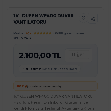
16'' QUEEN WF400 DUVAR
VANTILATORU
Marka:
Diğer
|
5.0
(188 görüntülenme)
|
SKU:
S.2457
2.100,00 TL
Hızlı Teslimat
(Kendi filomuzla teslimat)
9
kişi
şu anda bu ürünü inceliyor
16'' QUEEN WF400 DUVAR VANTILATORU
Fiyatları, Resmi Distribütör Garantisi ve
Kendi Filomuzla Teslimat Avantajıyla Kıbrıs