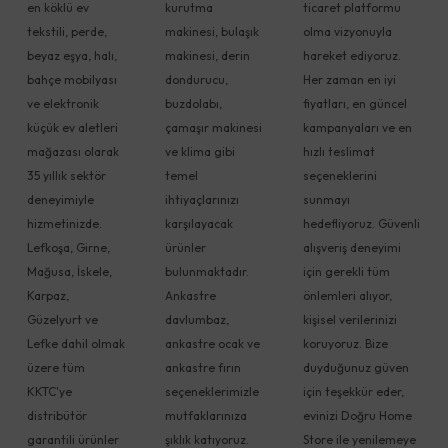
en köklü ev
kurutma
ticaret platformu
tekstili, perde,
makinesi, bulaşık
olma vizyonuyla
beyaz eşya, halı,
makinesi, derin
hareket ediyoruz.
bahçe mobilyası
dondurucu,
Her zaman en iyi
ve elektronik
buzdolabı,
fiyatları, en güncel
küçük ev aletleri
çamaşır makinesi
kampanyaları ve en
mağazası olarak
ve klima gibi
hızlı teslimat
35 yıllık sektör
temel
seçeneklerini
deneyimiyle
ihtiyaçlarınızı
sunmayı
hizmetinizde.
karşılayacak
hedefliyoruz. Güvenli
Lefkoşa, Girne,
ürünler
alışveriş deneyimi
Mağusa, İskele,
bulunmaktadır.
için gerekli tüm
Karpaz,
Ankastre
önlemleri alıyor,
Güzelyurt ve
davlumbaz,
kişisel verilerinizi
Lefke dahil olmak
ankastre ocak ve
koruyoruz. Bize
üzere tüm
ankastre fırın
duyduğunuz güven
KKTC'ye
seçeneklerimizle
için teşekkür eder,
distribütör
mutfaklarınıza
evinizi Doğru Home
garantili ürünler
şıklık katıyoruz.
Store ile yenilemeye