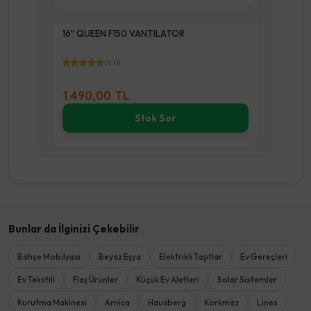
16'' QUEEN F150 VANTILATOR
20'' 
(5.0)
1.490,00 TL
2.69
Stok Sor
Bunlar da İlginizi Çekebilir
Bahçe Mobilyası
Beyaz Eşya
Elektrikli Taşıtlar
Ev Gereçleri
Ev Tekstili
Flaş Ürünler
Küçük Ev Aletleri
Solar Sistemler
Kurutma Makinesi
Arnica
Hausberg
Korkmaz
Lines