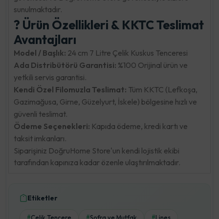
sunulmaktadır.
? Ürün Özellikleri & KKTC Teslimat
Avantajları
Model / Başlık:
24 cm 7 Litre Çelik Kuskus Tenceresi
Ada Distribütörü Garantisi:
%100 Orijinal ürün ve
yetkili servis garantisi.
Kendi Özel Filomuzla Teslimat:
Tüm KKTC (Lefkoşa,
Gazimağusa, Girne, Güzelyurt, İskele) bölgesine hızlı ve
güvenli teslimat.
Ödeme Seçenekleri:
Kapıda ödeme, kredi kartı ve
taksit imkanları.
Siparişiniz DoğruHome Store'un kendi lojistik ekibi
tarafından kapınıza kadar özenle ulaştırılmaktadır.
Etiketler
Çelik Tencere
Sofra ve Mutfak
Lines
#
#
#