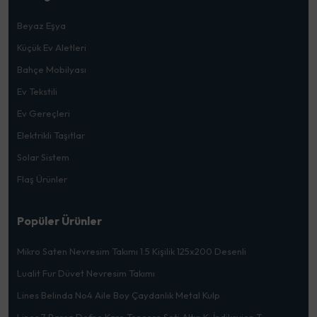
Beyaz Eşya
Küçük Ev Aletleri
Bahçe Mobilyası
Ev Tekstili
Ev Gereçleri
Elektrikli Taşıtlar
Solar Sistem
Flaş Ürünler
Popüler Ürünler
Mikro Saten Nevresim Takımı 1.5 Kişilik 125x200 Desenli
Lualit Fur Düvet Nevresim Takımı
Lines Belinda No4 Aile Boy Çaydanlık Metal Kulp
Lines 7 Parça Defne Kare Tencere Seti Altın K. İndiksyion T.