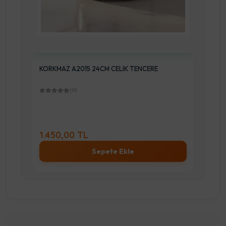
MI
KORKMAZ A1915 24CM CELIK TENCERE
(0)
1.450,00 TL
5
Stok Sor