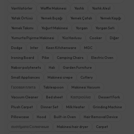
Vantilatörler
Waffle Makinesi
Yastık
Yastık Alezİ
Yatak Örtüsü
Yemek Bıçağı
Yemek Çatalı
Yemek Kaşığı
Yemek Takımı
Yoğurt Makinesi
Yorgan
Yorgan Seti
Yumurta Pişirme Makinesi
Yüz Havlusu
Cooker
Diğer
Dodge
Inter
Keen Kitchenware
MGC
Ironing Board
Pike
Camping Chairs
Electric Oven
Nabor polytenets
Halı
Garden Furniture
Small Appliances
Makinesi crepe
Cutlery
Газовая плита
Tablespoon
Makinesi Vacuum
Vacuum Cleaner
Bed sheet
Καστριούλια
Dessert Fork
Plush Carpet
Dinner Set
Milk Heater
Grinding Machine
Pillowcase
Hood
Built-in Oven
Hair Removal Device
συστήματα Солнечные
Makinesi hair dryer
Carpet