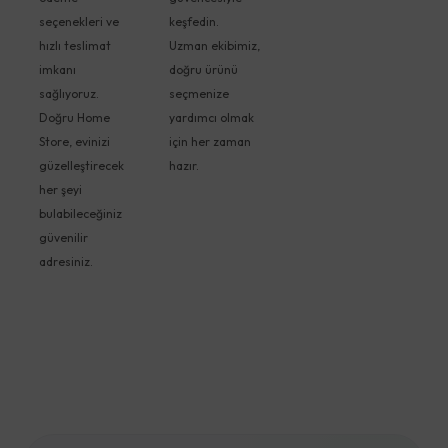
seçenekleri ve
keşfedin.
hızlı teslimat
Uzman ekibimiz,
imkanı
doğru ürünü
sağlıyoruz.
seçmenize
Doğru Home
yardımcı olmak
Store, evinizi
için her zaman
güzelleştirecek
hazır.
her şeyi
bulabileceğiniz
güvenilir
adresiniz.