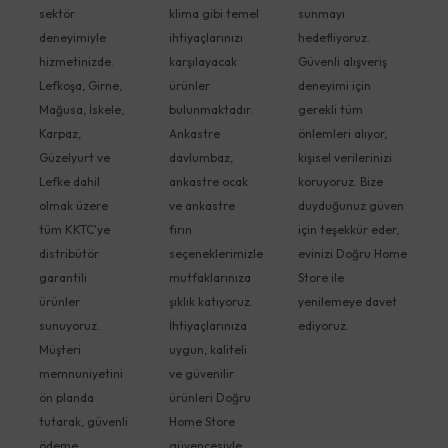
sektör
klima gibi temel
sunmayı
deneyimiyle
ihtiyaçlarınızı
hedefliyoruz.
hizmetinizde.
karşılayacak
Güvenli alışveriş
Lefkoşa, Girne,
ürünler
deneyimi için
Mağusa, İskele,
bulunmaktadır.
gerekli tüm
Karpaz,
Ankastre
önlemleri alıyor,
Güzelyurt ve
davlumbaz,
kişisel verilerinizi
Lefke dahil
ankastre ocak
koruyoruz. Bize
olmak üzere
ve ankastre
duyduğunuz güven
tüm KKTC'ye
fırın
için teşekkür eder,
distribütör
seçeneklerimizle
evinizi Doğru Home
garantili
mutfaklarınıza
Store ile
ürünler
şıklık katıyoruz.
yenilemeye davet
sunuyoruz.
İhtiyaçlarınıza
ediyoruz.
Müşteri
uygun, kaliteli
memnuniyetini
ve güvenilir
ön planda
ürünleri Doğru
tutarak, güvenli
Home Store
ödeme
güvencesiyle