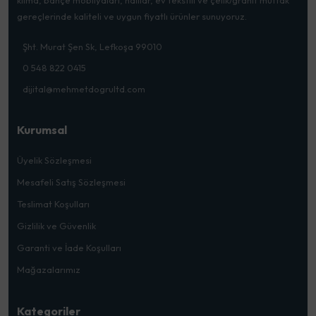
gereçlerinde kaliteli ve uygun fiyatlı ürünler sunuyoruz.
Şht. Murat Şen Sk, Lefkoşa 99010
0 548 822 0415
dijital@mehmetdogrultd.com
Kurumsal
Üyelik Sözleşmesi
Mesafeli Satış Sözleşmesi
Teslimat Koşulları
Gizlilik ve Güvenlik
Garanti ve İade Koşulları
Mağazalarımız
Kategoriler