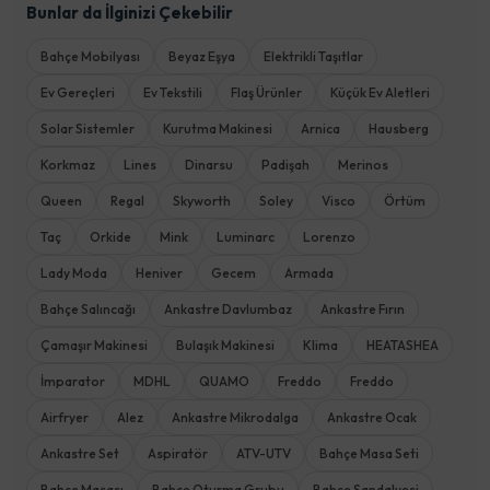
Bunlar da İlginizi Çekebilir
Bahçe Mobilyası
Beyaz Eşya
Elektrikli Taşıtlar
Ev Gereçleri
Ev Tekstili
Flaş Ürünler
Küçük Ev Aletleri
Solar Sistemler
Kurutma Makinesi
Arnica
Hausberg
Korkmaz
Lines
Dinarsu
Padişah
Merinos
Queen
Regal
Skyworth
Soley
Visco
Örtüm
Taç
Orkide
Mink
Luminarc
Lorenzo
Lady Moda
Heniver
Gecem
Armada
Bahçe Salıncağı
Ankastre Davlumbaz
Ankastre Fırın
Çamaşır Makinesi
Bulaşık Makinesi
Klima
HEATASHEA
İmparator
MDHL
QUAMO
Freddo
Freddo
Airfryer
Alez
Ankastre Mikrodalga
Ankastre Ocak
Ankastre Set
Aspiratör
ATV-UTV
Bahçe Masa Seti
Bahçe Masası
Bahçe Oturma Grubu
Bahçe Sandalyesi