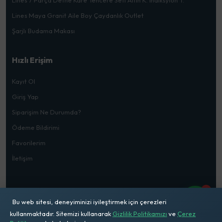
Lines Maya Granit Aile Boy Çaydanlık Outlet
Şarjlı Budama Makası
Hızlı Erişim
Kayıt Ol
Giriş Yap
Siparişim Ne Durumda?
Ödeme Bildirimi
Favorilerim
İletişim
1
Bu web sitesi, deneyiminizi iyileştirmek için çerezleri
kullanmaktadır. Sitemizi kullanarak
Gizlilik Politikamızı
ve
Çerez
© 2026
Mehmet Doğru Ticaret
. Tüm Hakları Saklıdır