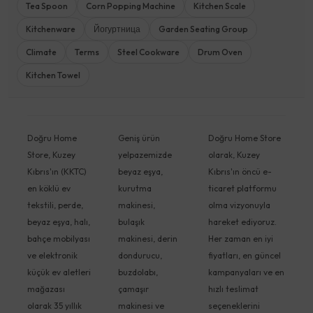
Tea Spoon
Corn Popping Machine
Kitchen Scale
Kitchenware
Йогуртница
Garden Seating Group
Climate
Terms
Steel Cookware
Drum Oven
Kitchen Towel
Doğru Home
Geniş ürün
Doğru Home Store
Store, Kuzey
yelpazemizde
olarak, Kuzey
Kıbrıs'ın (KKTC)
beyaz eşya,
Kıbrıs'ın öncü e-
en köklü ev
kurutma
ticaret platformu
tekstili, perde,
makinesi,
olma vizyonuyla
beyaz eşya, halı,
bulaşık
hareket ediyoruz.
bahçe mobilyası
makinesi, derin
Her zaman en iyi
ve elektronik
dondurucu,
fiyatları, en güncel
küçük ev aletleri
buzdolabı,
kampanyaları ve en
mağazası
çamaşır
hızlı teslimat
olarak 35 yıllık
makinesi ve
seçeneklerini