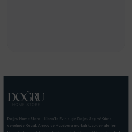
Doğru Home Store – Kıbrıs’ta Eviniz İçin Doğru Seçim! Kıbrıs
genelinde Regal, Arnica ve Hausberg markalı küçük ev aletleri,
klima, bahçe mobilyaları, halılar, ev tekstili ve çelik/granit mutfak