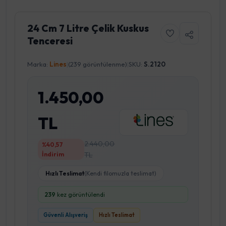
24 Cm 7 Litre Çelik Kuskus
Tenceresi
Marka:
Lines
|
(239 görüntülenme)
|
SKU:
S.2120
1.450,00
TL
2.440,00
%40,57
İndirim
TL
Hızlı Teslimat
(Kendi filomuzla teslimat)
239
kez görüntülendi
Güvenli Alışveriş
Hızlı Teslimat