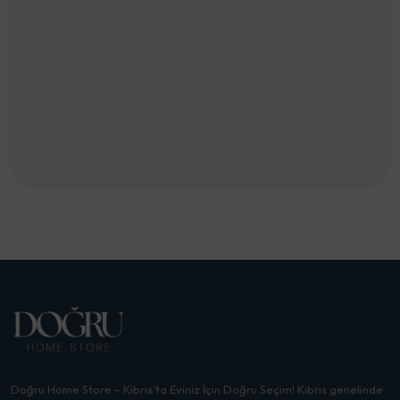
Doğru Home Store – Kıbrıs’ta Eviniz İçin Doğru Seçim! Kıbrıs genelinde