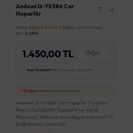
Andowl Q-YX586 Car
Hoparlör
Marka:
Diğer
|
5.0
(126 görüntülenme)
|
SKU:
Z.2654
1.450,00 TL
Hızlı Teslimat
(Kendi filomuzla teslimat)
10
kişi
şu anda bu ürünü inceliyor
Andowl Q-YX586 Car Hoparlör Fiyatları,
Resmi Distribütör Garantisi ve Kendi
Filomuzla Teslimat Avantajıyla Kıbrıs KKTC
DoğruHome Store'da!