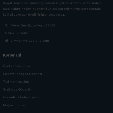
Regal, Arnica ve Hausberg markalı küçük ev aletleri, klima, bahçe
mobilyaları, halılar, ev tekstili ve çelik/granit mutfak gereçlerinde
kaliteli ve uygun fiyatlı ürünler sunuyoruz.
Şht. Murat Şen Sk, Lefkoşa 99010
0 548 822 0415
dijital@mehmetdogrultd.com
Kurumsal
Üyelik Sözleşmesi
Mesafeli Satış Sözleşmesi
Teslimat Koşulları
Gizlilik ve Güvenlik
Garanti ve İade Koşulları
Mağazalarımız