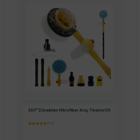
Şarjlı Araç Süpürgesi
ıkama Kiti
(5.0)
-