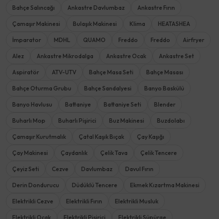
Bahçe Salıncağı
Ankastre Davlumbaz
Ankastre Fırın
Çamaşır Makinesi
Bulaşık Makinesi
Klima
HEATASHEA
İmparator
MDHL
QUAMO
Freddo
Freddo
Airfryer
Alez
Ankastre Mikrodalga
Ankastre Ocak
Ankastre Set
Aspiratör
ATV-UTV
Bahçe Masa Seti
Bahçe Masası
Bahçe Oturma Grubu
Bahçe Sandalyesi
Banyo Baskülü
Banyo Havlusu
Battaniye
Battaniye Seti
Blender
Buharlı Mop
Buharlı Pişirici
Buz Makinesi
Buzdolabı
Çamaşır Kurutmalık
Çatal Kaşık Bıçak
Çay Kaşığı
Çay Makinesi
Çaydanlık
Çelik Tava
Çelik Tencere
Çeyiz Seti
Cezve
Davlumbaz
Davul Fırın
Derin Dondurucu
Düdüklü Tencere
Ekmek Kızartma Makinesi
Elektrikli Cezve
Elektrikli Fırın
Elektrikli Musluk
Elektrikli Ocak
Elektrikli Pişirici
Elektrikli Süpürge