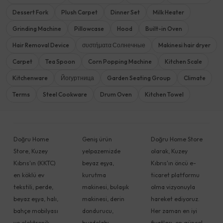
Dessert Fork
Plush Carpet
Dinner Set
Milk Heater
Grinding Machine
Pillowcase
Hood
Built-in Oven
Hair Removal Device
συστήματα Солнечные
Makinesi hair dryer
Carpet
Tea Spoon
Corn Popping Machine
Kitchen Scale
Kitchenware
Йогуртница
Garden Seating Group
Climate
Terms
Steel Cookware
Drum Oven
Kitchen Towel
Doğru Home
Geniş ürün
Doğru Home Store
Store, Kuzey
yelpazemizde
olarak, Kuzey
Kıbrıs'ın (KKTC)
beyaz eşya,
Kıbrıs'ın öncü e-
en köklü ev
kurutma
ticaret platformu
tekstili, perde,
makinesi, bulaşık
olma vizyonuyla
beyaz eşya, halı,
makinesi, derin
hareket ediyoruz.
bahçe mobilyası
dondurucu,
Her zaman en iyi
ve elektronik
buzdolabı,
fiyatları, en güncel