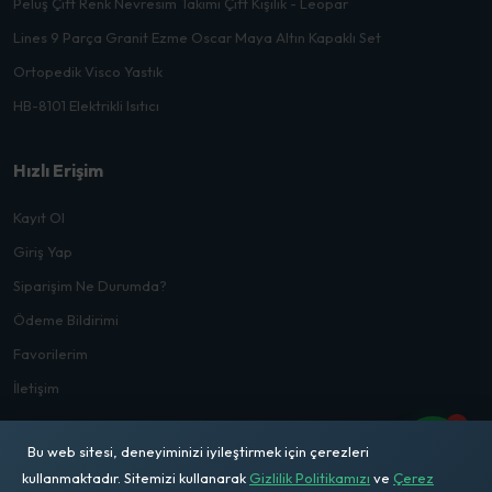
Peluş Çift Renk Nevresim Takımı Çift Kişilik - Leopar
Lines 9 Parça Granit Ezme Oscar Maya Altın Kapaklı Set
Ortopedik Visco Yastık
HB-8101 Elektrikli Isıtıcı
Hızlı Erişim
Kayıt Ol
Giriş Yap
Siparişim Ne Durumda?
Ödeme Bildirimi
Favorilerim
İletişim
1
Bu web sitesi, deneyiminizi iyileştirmek için çerezleri
kullanmaktadır. Sitemizi kullanarak
Gizlilik Politikamızı
ve
Çerez