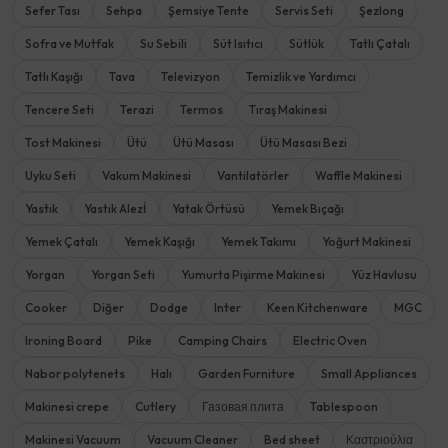
Sefer Tası
Sehpa
Şemsiye Tente
Servis Seti
Şezlong
Sofra ve Mutfak
Su Sebili
Süt Isıtıcı
Sütlük
Tatlı Çatalı
Tatlı Kaşığı
Tava
Televizyon
Temizlik ve Yardımcı
Tencere Seti
Terazi
Termos
Tıraş Makinesi
Tost Makinesi
Ütü
Ütü Masası
Ütü Masası Bezi
Uyku Seti
Vakum Makinesi
Vantilatörler
Waffle Makinesi
Yastık
Yastık Alezİ
Yatak Örtüsü
Yemek Bıçağı
Yemek Çatalı
Yemek Kaşığı
Yemek Takımı
Yoğurt Makinesi
Yorgan
Yorgan Seti
Yumurta Pişirme Makinesi
Yüz Havlusu
Cooker
Diğer
Dodge
Inter
Keen Kitchenware
MGC
Ironing Board
Pike
Camping Chairs
Electric Oven
Nabor polytenets
Halı
Garden Furniture
Small Appliances
Makinesi crepe
Cutlery
Газовая плита
Tablespoon
Makinesi Vacuum
Vacuum Cleaner
Bed sheet
Καστριούλια