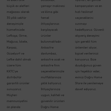
küçük ev aletleri
çamaşır makinesi
kampanyaları ve en
mağazası olarak
ve klima gibi
hızlı teslimat
35 yıllık sektör
temel
seçeneklerini
deneyimiyle
ihtiyaçlarınızı
sunmayı
hizmetinizde.
karşılayacak
hedefliyoruz. Güvenli
Lefkoşa, Girne,
ürünler
alışveriş deneyimi
Mağusa, İskele,
bulunmaktadır.
için gerekli tüm
Karpaz,
Ankastre
önlemleri alıyor,
Güzelyurt ve
davlumbaz,
kişisel verilerinizi
Lefke dahil olmak
ankastre ocak ve
koruyoruz. Bize
üzere tüm
ankastre fırın
duyduğunuz güven
KKTC'ye
seçeneklerimizle
için teşekkür eder,
distribütör
mutfaklarınıza
evinizi Doğru Home
garantili ürünler
şıklık katıyoruz.
Store ile yenilemeye
sunuyoruz.
İhtiyaçlarınıza
davet ediyoruz.
Müşteri
uygun, kaliteli ve
memnuniyetini
güvenilir ürünleri
ön planda
Doğru Home