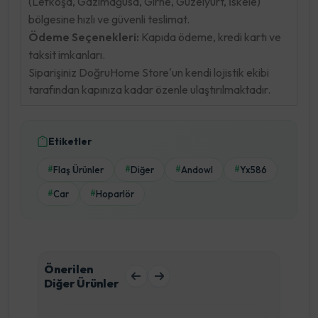
(Lefkoşa, Gazimağusa, Girne, Güzelyurt, İskele)
bölgesine hızlı ve güvenli teslimat.
Ödeme Seçenekleri:
Kapıda ödeme, kredi kartı ve
taksit imkanları.
Siparişiniz DoğruHome Store'un kendi lojistik ekibi
tarafından kapınıza kadar özenle ulaştırılmaktadır.
Etiketler
Flaş Ürünler
Diğer
Andowl
Yx586
#
#
#
#
Car
Hoparlör
#
#
Önerilen
Diğer Ürünler