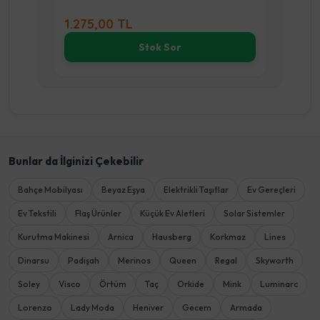
2.175,00 TL
%20
1.740,00 TL
Stok Sor
Bunlar da İlginizi Çekebilir
Bahçe Mobilyası
Beyaz Eşya
Elektrikli Taşıtlar
Ev Gereçleri
Ev Tekstili
Flaş Ürünler
Küçük Ev Aletleri
Solar Sistemler
Kurutma Makinesi
Arnica
Hausberg
Korkmaz
Lines
Dinarsu
Padişah
Merinos
Queen
Regal
Skyworth
Soley
Visco
Örtüm
Taç
Orkide
Mink
Luminarc
Lorenzo
Lady Moda
Heniver
Gecem
Armada