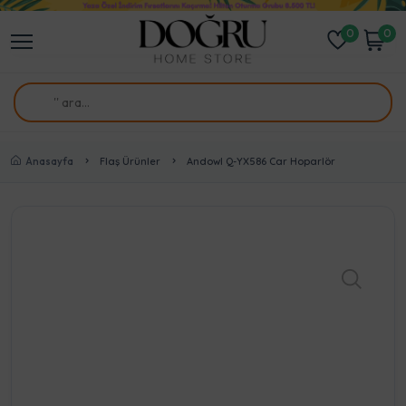
0
0
Anasayfa
Flaş Ürünler
Andowl Q-YX586 Car Hoparlör