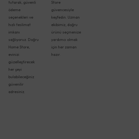
tutarak, güvenli
Store
ödeme
güvencesiyle
seçenekleri ve
keşfedin. Uzman
hızlı teslimat
ekibimiz, doğru
imkanı
ürünü seçmenize
sağlıyoruz. Doğru
yardımcı olmak
Home Store,
için her zaman
evinizi
hazır.
güzelleştirecek
her şeyi
bulabileceğiniz
güvenilir
adresiniz.