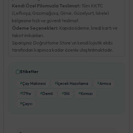
Kendi Özel Filomuzla Teslimat:
Tüm KKTC
(Lefkoşa, Gazimağusa, Girne, Güzelyurt, İskele)
bölgesine hızlı ve güvenli teslimat.
Ödeme Seçenekleri:
Kapıda ödeme, kredi kartı ve
taksit imkanları.
Siparişiniz DoğruHome Store'un kendi lojistik ekibi
tarafından kapınıza kadar özenle ulaştırılmaktadır.
Etiketler
Çay Makinesi
İçecek Hazırlama
Arnica
#
#
#
179w
Demli
Stil
Kırmızı
#
#
#
#
Çaycı
#