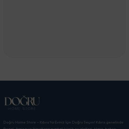
Doğru Home Store – Kıbrıs’ta Eviniz İçin Doğru Seçim! Kıbrıs genelinde
Regal, Arnica ve Hausberg markalı küçük ev aletleri, klima, bahçe