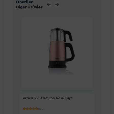
Önerilen
Diğer Ürünler
Arnica 179S Demli Stil Rose Çaycı
Arnic
(5.0)