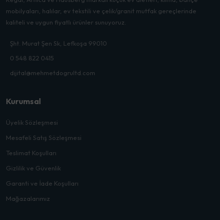
mobilyaları, halılar, ev tekstili ve çelik/granit mutfak gereçlerinde
kaliteli ve uygun fiyatlı ürünler sunuyoruz.
Şht. Murat Şen Sk, Lefkoşa 99010
0 548 822 0415
dijital@mehmetdogrultd.com
Kurumsal
Üyelik Sözleşmesi
Mesafeli Satış Sözleşmesi
Teslimat Koşulları
Gizlilik ve Güvenlik
Garanti ve İade Koşulları
Mağazalarımız