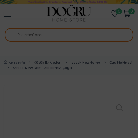
0
0
Anasayfa
Küçük Ev Aletleri
İçecek Hazırlama
Çay Makinesi
Arnica 179W Demli Stil Kırmızı Çaycı