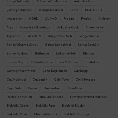
Bahçe Salıncağı
Ankastre Davlumbaz
Ankastre Fırın
Çamaşır Makinesi
Bulaşık Makinesi
Klima
HEATASHEA
İmparator
MDHL
QUAMO
Freddo
Freddo
Airfryer
Alez
Ankastre Mikrodalga
Ankastre Ocak
Ankastre Set
Aspiratör
ATV-UTV
Bahçe Masa Seti
Bahçe Masası
Bahçe Oturma Grubu
Bahçe Sandalyesi
Banyo Baskülü
Banyo Havlusu
Battaniye
Battaniye Seti
Blender
Buharlı Mop
Buharlı Pişirici
Buz Makinesi
Buzdolabı
Çamaşır Kurutmalık
Çatal Kaşık Bıçak
Çay Kaşığı
Çay Makinesi
Çaydanlık
Çelik Tava
Çelik Tencere
Çeyiz Seti
Cezve
Davlumbaz
Davul Fırın
Derin Dondurucu
Düdüklü Tencere
Ekmek Kızartma Makinesi
Elektrikli Cezve
Elektrikli Fırın
Elektrikli Musluk
Elektrikli Ocak
Elektrikli Pişirici
Elektrikli Süpürge