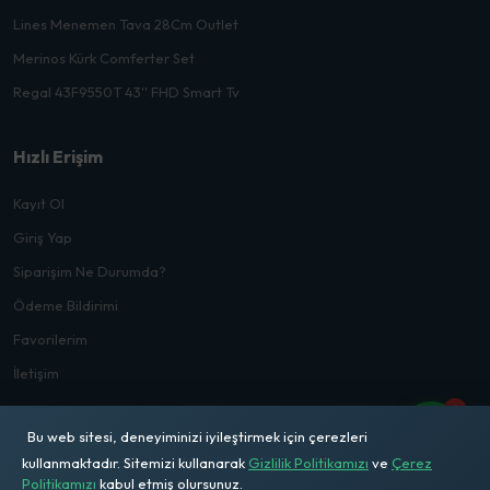
Lines Menemen Tava 28Cm Outlet
Merinos Kürk Comferter Set
Regal 43F9550T 43'' FHD Smart Tv
Hızlı Erişim
Kayıt Ol
Giriş Yap
Siparişim Ne Durumda?
Ödeme Bildirimi
Favorilerim
İletişim
1
Bu web sitesi, deneyiminizi iyileştirmek için çerezleri
kullanmaktadır. Sitemizi kullanarak
Gizlilik Politikamızı
ve
Çerez
Politikamızı
kabul etmiş olursunuz.