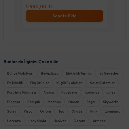
5.990,00 TL
5.9
Sepete Ekle
Bunlar da İlginizi Çekebilir
Bahçe Mobilyası
Beyaz Eşya
Elektrikli Taşıtlar
Ev Gereçleri
Ev Tekstili
Flaş Ürünler
Küçük Ev Aletleri
Solar Sistemler
Kurutma Makinesi
Arnica
Hausberg
Korkmaz
Lines
Dinarsu
Padişah
Merinos
Queen
Regal
Skyworth
Soley
Visco
Örtüm
Taç
Orkide
Mink
Luminarc
Lorenzo
Lady Moda
Heniver
Gecem
Armada