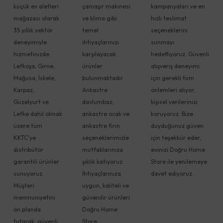
küçük ev aletleri
çamaşır makinesi
kampanyaları ve en
mağazası olarak
ve klima gibi
hızlı teslimat
35 yıllık sektör
temel
seçeneklerini
deneyimiyle
ihtiyaçlarınızı
sunmayı
hizmetinizde.
karşılayacak
hedefliyoruz. Güvenli
Lefkoşa, Girne,
ürünler
alışveriş deneyimi
Mağusa, İskele,
bulunmaktadır.
için gerekli tüm
Karpaz,
Ankastre
önlemleri alıyor,
Güzelyurt ve
davlumbaz,
kişisel verilerinizi
Lefke dahil olmak
ankastre ocak ve
koruyoruz. Bize
üzere tüm
ankastre fırın
duyduğunuz güven
KKTC'ye
seçeneklerimizle
için teşekkür eder,
distribütör
mutfaklarınıza
evinizi Doğru Home
garantili ürünler
şıklık katıyoruz.
Store ile yenilemeye
sunuyoruz.
İhtiyaçlarınıza
davet ediyoruz.
Müşteri
uygun, kaliteli ve
memnuniyetini
güvenilir ürünleri
ön planda
Doğru Home
tutarak, güvenli
Store