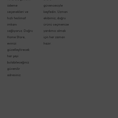
ödeme
güvencesiyle
seçenekleri ve
keşfedin. Uzman
hızlı teslimat
ekibimiz, doğru
imkanı
ürünü seçmenize
sağlıyoruz. Doğru
yardımcı olmak
Home Store,
için her zaman
evinizi
hazır.
güzelleştirecek
her şeyi
bulabileceğiniz
güvenilir
adresiniz.