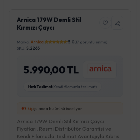
Arnica 179W Demli Stil
Kırmızı Çaycı
Marka:
Arnica
|
5.0
(17 görüntülenme)
|
SKU:
S.2265
5.990,00 TL
Hızlı Teslimat
(Kendi filomuzla teslimat)
6
kişi
şu anda bu ürünü inceliyor
Arnica 179W Demli Stil Kırmızı Çaycı
Fiyatları, Resmi Distribütör Garantisi ve
Kendi Filomuzla Teslimat Avantajıyla Kıbrıs