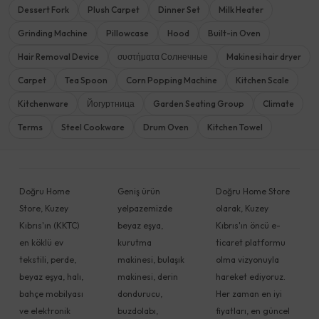
Dessert Fork
Plush Carpet
Dinner Set
Milk Heater
Grinding Machine
Pillowcase
Hood
Built-in Oven
Hair Removal Device
συστήματα Солнечные
Makinesi hair dryer
Carpet
Tea Spoon
Corn Popping Machine
Kitchen Scale
Kitchenware
Йогуртница
Garden Seating Group
Climate
Terms
Steel Cookware
Drum Oven
Kitchen Towel
Doğru Home
Geniş ürün
Doğru Home Store
Store, Kuzey
yelpazemizde
olarak, Kuzey
Kıbrıs'ın (KKTC)
beyaz eşya,
Kıbrıs'ın öncü e-
en köklü ev
kurutma
ticaret platformu
tekstili, perde,
makinesi, bulaşık
olma vizyonuyla
beyaz eşya, halı,
makinesi, derin
hareket ediyoruz.
bahçe mobilyası
dondurucu,
Her zaman en iyi
ve elektronik
buzdolabı,
fiyatları, en güncel