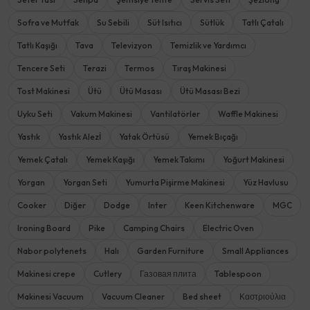
Sofra ve Mutfak
Su Sebili
Süt Isıtıcı
Sütlük
Tatlı Çatalı
Tatlı Kaşığı
Tava
Televizyon
Temizlik ve Yardımcı
Tencere Seti
Terazi
Termos
Tıraş Makinesi
Tost Makinesi
Ütü
Ütü Masası
Ütü Masası Bezi
Uyku Seti
Vakum Makinesi
Vantilatörler
Waffle Makinesi
Yastık
Yastık Alezİ
Yatak Örtüsü
Yemek Bıçağı
Yemek Çatalı
Yemek Kaşığı
Yemek Takımı
Yoğurt Makinesi
Yorgan
Yorgan Seti
Yumurta Pişirme Makinesi
Yüz Havlusu
Cooker
Diğer
Dodge
Inter
Keen Kitchenware
MGC
Ironing Board
Pike
Camping Chairs
Electric Oven
Nabor polytenets
Halı
Garden Furniture
Small Appliances
Makinesi crepe
Cutlery
Газовая плита
Tablespoon
Makinesi Vacuum
Vacuum Cleaner
Bed sheet
Καστριούλια