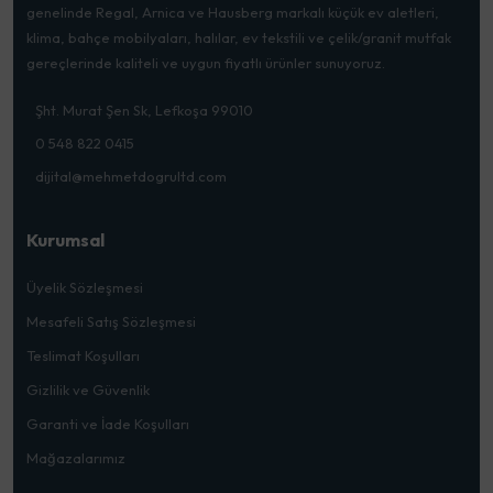
genelinde Regal, Arnica ve Hausberg markalı küçük ev aletleri,
klima, bahçe mobilyaları, halılar, ev tekstili ve çelik/granit mutfak
gereçlerinde kaliteli ve uygun fiyatlı ürünler sunuyoruz.
Şht. Murat Şen Sk, Lefkoşa 99010
0 548 822 0415
dijital@mehmetdogrultd.com
Kurumsal
Üyelik Sözleşmesi
Mesafeli Satış Sözleşmesi
Teslimat Koşulları
Gizlilik ve Güvenlik
Garanti ve İade Koşulları
Mağazalarımız