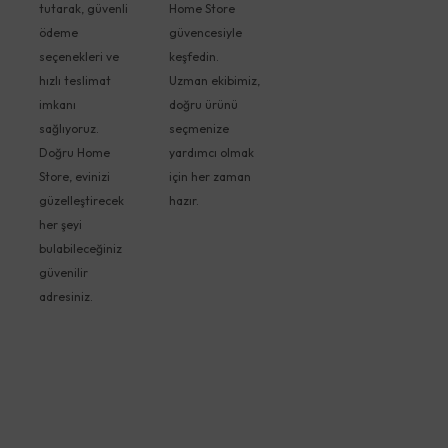
tutarak, güvenli
Home Store
ödeme
güvencesiyle
seçenekleri ve
keşfedin.
hızlı teslimat
Uzman ekibimiz,
imkanı
doğru ürünü
sağlıyoruz.
seçmenize
Doğru Home
yardımcı olmak
Store, evinizi
için her zaman
güzelleştirecek
hazır.
her şeyi
bulabileceğiniz
güvenilir
adresiniz.