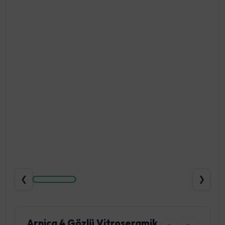
❮
❯
Arnica 4 Gözlü Vitroseramik