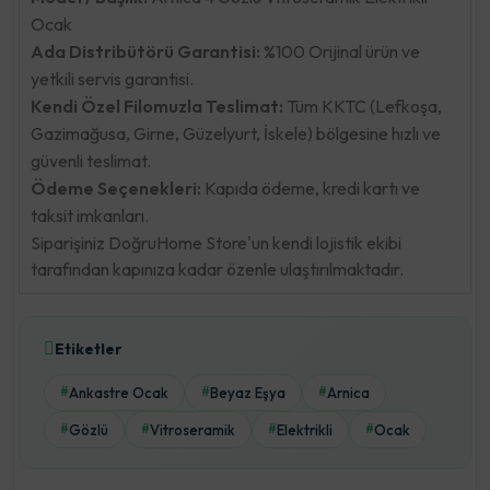
Ocak
Ada Distribütörü Garantisi:
%100 Orijinal ürün ve
yetkili servis garantisi.
Kendi Özel Filomuzla Teslimat:
Tüm KKTC (Lefkoşa,
Gazimağusa, Girne, Güzelyurt, İskele) bölgesine hızlı ve
güvenli teslimat.
Ödeme Seçenekleri:
Kapıda ödeme, kredi kartı ve
taksit imkanları.
Siparişiniz DoğruHome Store'un kendi lojistik ekibi
tarafından kapınıza kadar özenle ulaştırılmaktadır.
Etiketler
Ankastre Ocak
Beyaz Eşya
Arnica
#
#
#
Gözlü
Vitroseramik
Elektrikli
Ocak
#
#
#
#