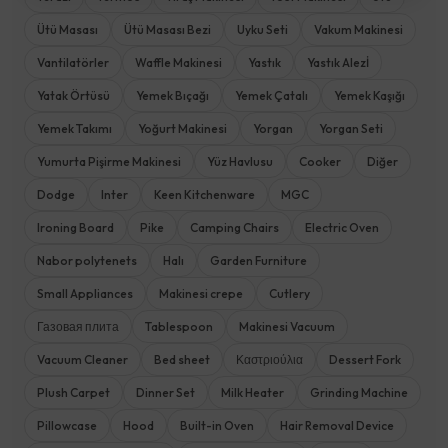
Ütü Masası
Ütü Masası Bezi
Uyku Seti
Vakum Makinesi
Vantilatörler
Waffle Makinesi
Yastık
Yastık Alezİ
Yatak Örtüsü
Yemek Bıçağı
Yemek Çatalı
Yemek Kaşığı
Yemek Takımı
Yoğurt Makinesi
Yorgan
Yorgan Seti
Yumurta Pişirme Makinesi
Yüz Havlusu
Cooker
Diğer
Dodge
Inter
Keen Kitchenware
MGC
Ironing Board
Pike
Camping Chairs
Electric Oven
Nabor polytenets
Halı
Garden Furniture
Small Appliances
Makinesi crepe
Cutlery
Газовая плита
Tablespoon
Makinesi Vacuum
Vacuum Cleaner
Bed sheet
Καστριούλια
Dessert Fork
Plush Carpet
Dinner Set
Milk Heater
Grinding Machine
Pillowcase
Hood
Built-in Oven
Hair Removal Device