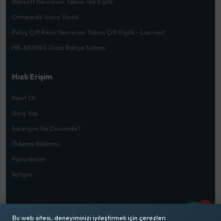
Welsoft Nevresim Takımı Tek Kişilik
Ortopedik Visco Yastık
Peluş Çift Renk Nevresim Takımı Çift Kişilik - Lacivert
HB-8819NG Gazlı Bahçe Sobası
Hızlı Erişim
Kayıt Ol
Giriş Yap
Siparişim Ne Durumda?
Ödeme Bildirimi
Favorilerim
İletişim
1
Bu web sitesi, deneyiminizi iyileştirmek için çerezleri