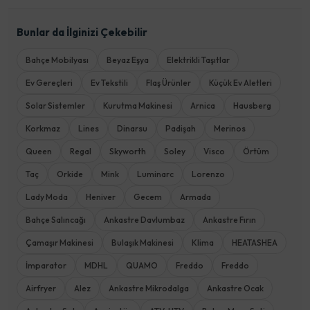
Bunlar da İlginizi Çekebilir
Bahçe Mobilyası
Beyaz Eşya
Elektrikli Taşıtlar
Ev Gereçleri
Ev Tekstili
Flaş Ürünler
Küçük Ev Aletleri
Solar Sistemler
Kurutma Makinesi
Arnica
Hausberg
Korkmaz
Lines
Dinarsu
Padişah
Merinos
Queen
Regal
Skyworth
Soley
Visco
Örtüm
Taç
Orkide
Mink
Luminarc
Lorenzo
Lady Moda
Heniver
Gecem
Armada
Bahçe Salıncağı
Ankastre Davlumbaz
Ankastre Fırın
Çamaşır Makinesi
Bulaşık Makinesi
Klima
HEATASHEA
İmparator
MDHL
QUAMO
Freddo
Freddo
Airfryer
Alez
Ankastre Mikrodalga
Ankastre Ocak