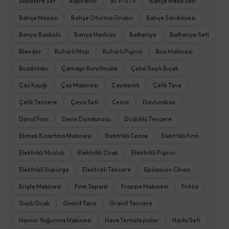
Ankastre Set
Aspiratör
ATV-UTV
Bahçe Masa Seti
Bahçe Masası
Bahçe Oturma Grubu
Bahçe Sandalyesi
Banyo Baskülü
Banyo Havlusu
Battaniye
Battaniye Seti
Blender
Buharlı Mop
Buharlı Pişirici
Buz Makinesi
Buzdolabı
Çamaşır Kurutmalık
Çatal Kaşık Bıçak
Çay Kaşığı
Çay Makinesi
Çaydanlık
Çelik Tava
Çelik Tencere
Çeyiz Seti
Cezve
Davlumbaz
Davul Fırın
Derin Dondurucu
Düdüklü Tencere
Ekmek Kızartma Makinesi
Elektrikli Cezve
Elektrikli Fırın
Elektrikli Musluk
Elektrikli Ocak
Elektrikli Pişirici
Elektrikli Süpürge
Elektrikli Tencere
Epilasyon Cihazı
Erişte Makinesi
Fırın Tepsisi
Frappe Makinesi
Fritöz
Gazlı Ocak
Granit Tava
Granit Tencere
Hamur Yoğurma Makinesi
Hava Temizleyiciler
Havlu Seti