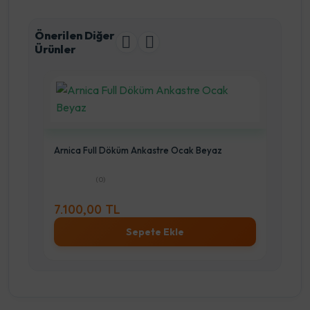
Önerilen Diğer
Ürünler
Arnica Full Döküm Ankastre Ocak Beyaz
Ank
(0)
7.100,00 TL
5.
Sepete Ekle