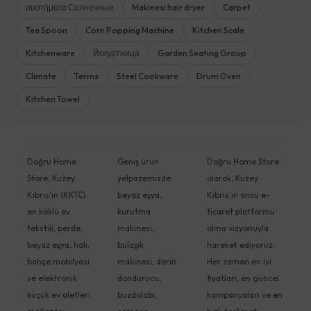
συστήματα Солнечные
Makinesi hair dryer
Carpet
Tea Spoon
Corn Popping Machine
Kitchen Scale
Kitchenware
Йогуртница
Garden Seating Group
Climate
Terms
Steel Cookware
Drum Oven
Kitchen Towel
Doğru Home
Geniş ürün
Doğru Home Store
Store, Kuzey
yelpazemizde
olarak, Kuzey
Kıbrıs'ın (KKTC)
beyaz eşya,
Kıbrıs'ın öncü e-
en köklü ev
kurutma
ticaret platformu
tekstili, perde,
makinesi,
olma vizyonuyla
beyaz eşya, halı,
bulaşık
hareket ediyoruz.
bahçe mobilyası
makinesi, derin
Her zaman en iyi
ve elektronik
dondurucu,
fiyatları, en güncel
küçük ev aletleri
buzdolabı,
kampanyaları ve en