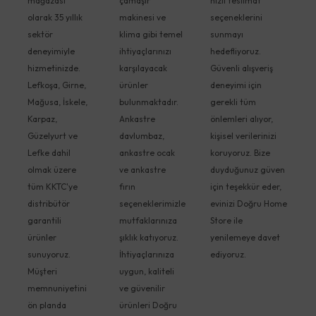
mağazası
çamaşır
hızlı teslimat
olarak 35 yıllık
makinesi ve
seçeneklerini
sektör
klima gibi temel
sunmayı
deneyimiyle
ihtiyaçlarınızı
hedefliyoruz.
hizmetinizde.
karşılayacak
Güvenli alışveriş
Lefkoşa, Girne,
ürünler
deneyimi için
Mağusa, İskele,
bulunmaktadır.
gerekli tüm
Karpaz,
Ankastre
önlemleri alıyor,
Güzelyurt ve
davlumbaz,
kişisel verilerinizi
Lefke dahil
ankastre ocak
koruyoruz. Bize
olmak üzere
ve ankastre
duyduğunuz güven
tüm KKTC'ye
fırın
için teşekkür eder,
distribütör
seçeneklerimizle
evinizi Doğru Home
garantili
mutfaklarınıza
Store ile
ürünler
şıklık katıyoruz.
yenilemeye davet
sunuyoruz.
İhtiyaçlarınıza
ediyoruz.
Müşteri
uygun, kaliteli
memnuniyetini
ve güvenilir
ön planda
ürünleri Doğru