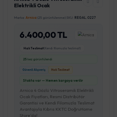
Elektrikli Ocak
Marka:
Arnica
|
(25 görüntülenme)
|
SKU:
REGAL.0227
6.400,00 TL
Hızlı Teslimat
(Kendi filomuzla teslimat)
25
kez görüntülendi
Güvenli Alışveriş
Hızlı Teslimat
Stokta var — Hemen kargoya verilir
Arnica 4 Gözlü Vitroseramik Elektrikli
Ocak Fiyatları, Resmi Distribütör
Garantisi ve Kendi Filomuzla Teslimat
Avantajıyla Kıbrıs KKTC DoğruHome
Store'da!