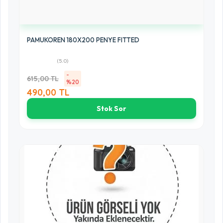
PAMUKOREN 180X200 PENYE FITTED
(5.0)
-
615,00 TL
%20
490,00 TL
Stok Sor