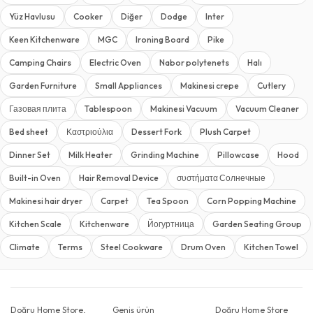
Yüz Havlusu
Cooker
Diğer
Dodge
Inter
Keen Kitchenware
MGC
Ironing Board
Pike
Camping Chairs
Electric Oven
Nabor polytenets
Halı
Garden Furniture
Small Appliances
Makinesi crepe
Cutlery
Газовая плита
Tablespoon
Makinesi Vacuum
Vacuum Cleaner
Bed sheet
Καστριούλια
Dessert Fork
Plush Carpet
Dinner Set
Milk Heater
Grinding Machine
Pillowcase
Hood
Built-in Oven
Hair Removal Device
συστήματα Солнечные
Makinesi hair dryer
Carpet
Tea Spoon
Corn Popping Machine
Kitchen Scale
Kitchenware
Йогуртница
Garden Seating Group
Climate
Terms
Steel Cookware
Drum Oven
Kitchen Towel
Doğru Home Store,
Geniş ürün
Doğru Home Store