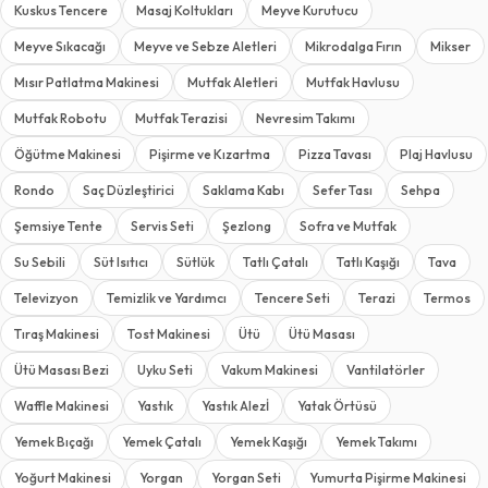
Kuskus Tencere
Masaj Koltukları
Meyve Kurutucu
Meyve Sıkacağı
Meyve ve Sebze Aletleri
Mikrodalga Fırın
Mikser
Mısır Patlatma Makinesi
Mutfak Aletleri
Mutfak Havlusu
Mutfak Robotu
Mutfak Terazisi
Nevresim Takımı
Öğütme Makinesi
Pişirme ve Kızartma
Pizza Tavası
Plaj Havlusu
Rondo
Saç Düzleştirici
Saklama Kabı
Sefer Tası
Sehpa
Şemsiye Tente
Servis Seti
Şezlong
Sofra ve Mutfak
Su Sebili
Süt Isıtıcı
Sütlük
Tatlı Çatalı
Tatlı Kaşığı
Tava
Televizyon
Temizlik ve Yardımcı
Tencere Seti
Terazi
Termos
Tıraş Makinesi
Tost Makinesi
Ütü
Ütü Masası
Ütü Masası Bezi
Uyku Seti
Vakum Makinesi
Vantilatörler
Waffle Makinesi
Yastık
Yastık Alezİ
Yatak Örtüsü
Yemek Bıçağı
Yemek Çatalı
Yemek Kaşığı
Yemek Takımı
Yoğurt Makinesi
Yorgan
Yorgan Seti
Yumurta Pişirme Makinesi