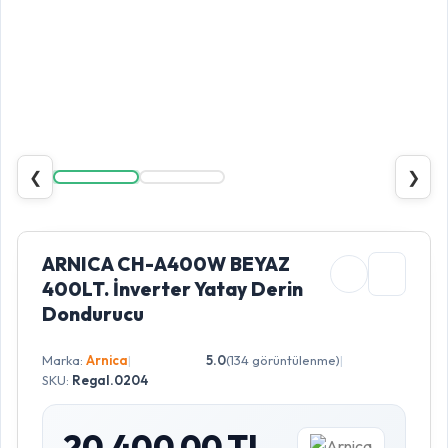
❮
❯
ARNICA CH-A400W BEYAZ
400LT. İnverter Yatay Derin
Dondurucu
Marka:
Arnica
|
5.0
(134 görüntülenme)
|
SKU:
Regal.0204
20.400,00 TL