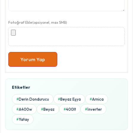
Fotoğraf Ekle
(opsiyonel, max 5MB)
Yorum Yap
Ürün Puanlama Oranları
Etiketler
5.0 / 5
Derin Dondurucu
Beyaz Eşya
Arnica
#
#
#
5 Yıldız
A400w
Beyaz
400lt
İnverter
#
#
#
#
0%
Yatay
#
4 Yıldız