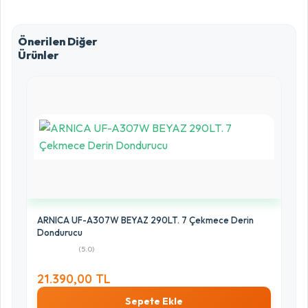
0%
3 Yıldız
Önerilen Diğer
0%
Ürünler
2 Yıldız
0%
1 Yıldız
0%
ARNICA UF-A307W BEYAZ 290LT. 7 Çekmece Derin
Dondurucu
(5.0)
21.390,00 TL
Sepete Ekle