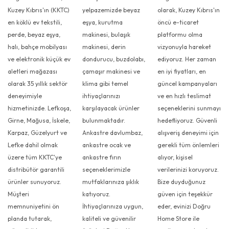
Kuzey Kıbrıs'ın (KKTC)
yelpazemizde beyaz
olarak, Kuzey Kıbrıs'ın
en köklü ev tekstili,
eşya, kurutma
öncü e-ticaret
perde, beyaz eşya,
makinesi, bulaşık
platformu olma
halı, bahçe mobilyası
makinesi, derin
vizyonuyla hareket
ve elektronik küçük ev
dondurucu, buzdolabı,
ediyoruz. Her zaman
aletleri mağazası
çamaşır makinesi ve
en iyi fiyatları, en
olarak 35 yıllık sektör
klima gibi temel
güncel kampanyaları
deneyimiyle
ihtiyaçlarınızı
ve en hızlı teslimat
hizmetinizde. Lefkoşa,
karşılayacak ürünler
seçeneklerini sunmayı
Girne, Mağusa, İskele,
bulunmaktadır.
hedefliyoruz. Güvenli
Karpaz, Güzelyurt ve
Ankastre davlumbaz,
alışveriş deneyimi için
Lefke dahil olmak
ankastre ocak ve
gerekli tüm önlemleri
üzere tüm KKTC'ye
ankastre fırın
alıyor, kişisel
distribütör garantili
seçeneklerimizle
verilerinizi koruyoruz.
ürünler sunuyoruz.
mutfaklarınıza şıklık
Bize duyduğunuz
Müşteri
katıyoruz.
güven için teşekkür
memnuniyetini ön
İhtiyaçlarınıza uygun,
eder, evinizi Doğru
planda tutarak,
kaliteli ve güvenilir
Home Store ile