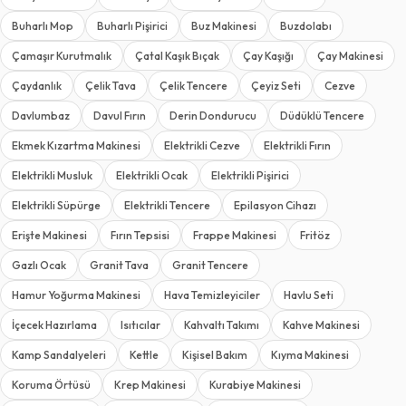
Buharlı Mop
Buharlı Pişirici
Buz Makinesi
Buzdolabı
Çamaşır Kurutmalık
Çatal Kaşık Bıçak
Çay Kaşığı
Çay Makinesi
Çaydanlık
Çelik Tava
Çelik Tencere
Çeyiz Seti
Cezve
Davlumbaz
Davul Fırın
Derin Dondurucu
Düdüklü Tencere
Ekmek Kızartma Makinesi
Elektrikli Cezve
Elektrikli Fırın
Elektrikli Musluk
Elektrikli Ocak
Elektrikli Pişirici
Elektrikli Süpürge
Elektrikli Tencere
Epilasyon Cihazı
Erişte Makinesi
Fırın Tepsisi
Frappe Makinesi
Fritöz
Gazlı Ocak
Granit Tava
Granit Tencere
Hamur Yoğurma Makinesi
Hava Temizleyiciler
Havlu Seti
İçecek Hazırlama
Isıtıcılar
Kahvaltı Takımı
Kahve Makinesi
Kamp Sandalyeleri
Kettle
Kişisel Bakım
Kıyma Makinesi
Koruma Örtüsü
Krep Makinesi
Kurabiye Makinesi