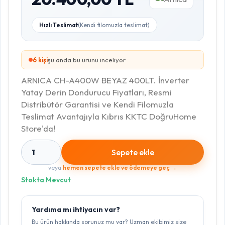
Hızlı Teslimat
(Kendi filomuzla teslimat)
5
kişi
şu anda bu ürünü inceliyor
ARNICA CH-A400W BEYAZ 400LT. İnverter
Yatay Derin Dondurucu Fiyatları, Resmi
Distribütör Garantisi ve Kendi Filomuzla
Teslimat Avantajıyla Kıbrıs KKTC DoğruHome
Store'da!
1
Sepete ekle
veya
hemen sepete ekle ve ödemeye geç →
Stokta Mevcut
Yardıma mı ihtiyacın var?
Bu ürün hakkında sorunuz mu var? Uzman ekibimiz size