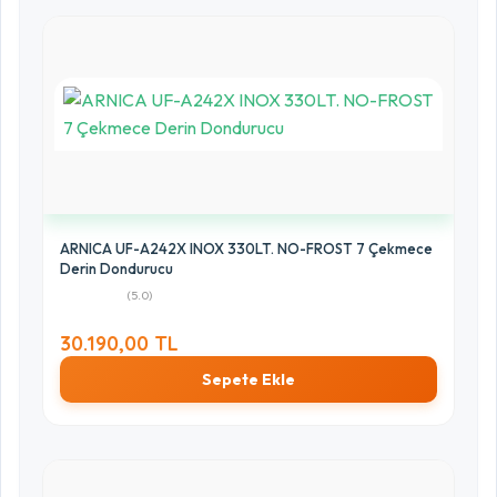
ARNICA UF-A242X INOX 330LT. NO-FROST 7 Çekmece
Derin Dondurucu
(5.0)
30.190,00 TL
Sepete Ekle