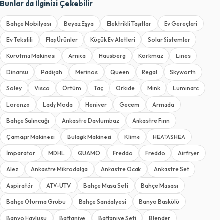
Bunlar da İlginizi Çekebilir
Bahçe Mobilyası
Beyaz Eşya
Elektrikli Taşıtlar
Ev Gereçleri
Ev Tekstili
Flaş Ürünler
Küçük Ev Aletleri
Solar Sistemler
Kurutma Makinesi
Arnica
Hausberg
Korkmaz
Lines
Dinarsu
Padişah
Merinos
Queen
Regal
Skyworth
Soley
Visco
Örtüm
Taç
Orkide
Mink
Luminarc
Lorenzo
Lady Moda
Heniver
Gecem
Armada
Bahçe Salıncağı
Ankastre Davlumbaz
Ankastre Fırın
Çamaşır Makinesi
Bulaşık Makinesi
Klima
HEATASHEA
İmparator
MDHL
QUAMO
Freddo
Freddo
Airfryer
Alez
Ankastre Mikrodalga
Ankastre Ocak
Ankastre Set
Aspiratör
ATV-UTV
Bahçe Masa Seti
Bahçe Masası
Bahçe Oturma Grubu
Bahçe Sandalyesi
Banyo Baskülü
Banyo Havlusu
Battaniye
Battaniye Seti
Blender