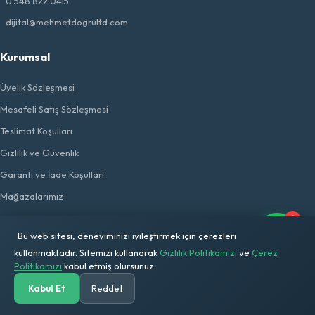
0 548 822 0415
dijital@mehmetdogrultd.com
Kurumsal
Üyelik Sözleşmesi
Mesafeli Satış Sözleşmesi
Teslimat Koşulları
Gizlilik ve Güvenlik
Garanti ve İade Koşulları
Mağazalarımız
1
Kategoriler
Bu web sitesi, deneyiminizi iyileştirmek için çerezleri
kullanmaktadır. Sitemizi kullanarak
Gizlilik Politikamızı
ve
Çerez
Beyaz Eşya
Politikamızı
kabul etmiş olursunuz.
Küçük Ev Aletleri
Kabul Et
Reddet
Anasayfa
Kategoriler
Ara
Solar Hesap
Sepetim
Hesabım
Bahçe Mobilyası