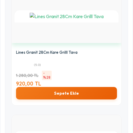
Lines Granit 28Cm Kare Grilll Tava
(5.0)
-
1.280,00 TL
%28
920,00 TL
Sepete Ekle