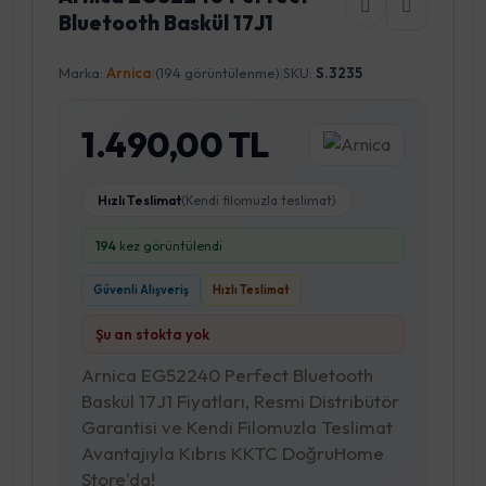
Bluetooth Baskül 17J1
Marka:
Arnica
|
(194 görüntülenme)
|
SKU:
S.3235
1.490,00 TL
Hızlı Teslimat
(Kendi filomuzla teslimat)
194
kez görüntülendi
Güvenli Alışveriş
Hızlı Teslimat
Şu an stokta yok
Arnica EG52240 Perfect Bluetooth
Baskül 17J1 Fiyatları, Resmi Distribütör
Garantisi ve Kendi Filomuzla Teslimat
Avantajıyla Kıbrıs KKTC DoğruHome
Store'da!