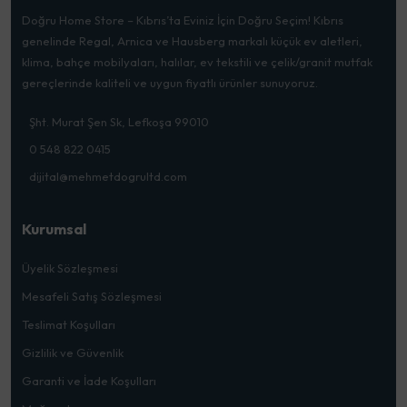
Doğru Home Store – Kıbrıs’ta Eviniz İçin Doğru Seçim! Kıbrıs
genelinde Regal, Arnica ve Hausberg markalı küçük ev aletleri,
klima, bahçe mobilyaları, halılar, ev tekstili ve çelik/granit mutfak
gereçlerinde kaliteli ve uygun fiyatlı ürünler sunuyoruz.
Şht. Murat Şen Sk, Lefkoşa 99010
0 548 822 0415
dijital@mehmetdogrultd.com
Kurumsal
Üyelik Sözleşmesi
Mesafeli Satış Sözleşmesi
Teslimat Koşulları
Gizlilik ve Güvenlik
Garanti ve İade Koşulları