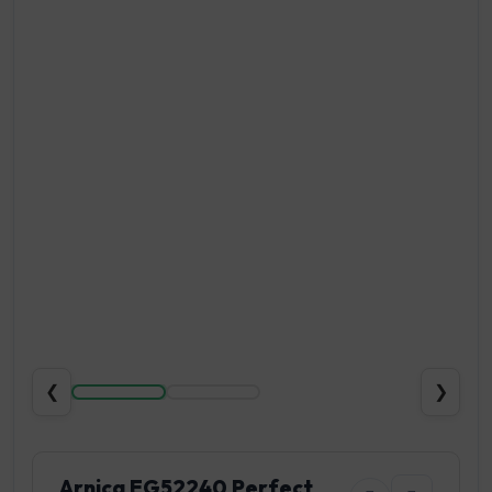
❮
❯
Arnica EG52240 Perfect