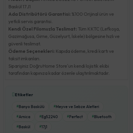
Baskül 17J1
Ada Distribütörü Garantisi:
%100 Orijinal ürün ve
yetkili servis garantisi.
Kendi Özel Filomuzla Teslimat:
Tüm KKTC (Lefkoşa,
Gazimağusa, Girne, Güzelyurt, İskele) bölgesine hızlı ve
güvenli teslimat.
Ödeme Seçenekleri:
Kapıda ödeme, kredi kartı ve
taksit imkanları.
Siparişiniz DoğruHome Store'un kendi lojistik ekibi
tarafından kapınıza kadar özenle ulaştırılmaktadır.
Etiketler
Banyo Baskülü
Meyve ve Sebze Aletleri
#
#
Arnica
Eg52240
Perfect
Bluetooth
#
#
#
#
Baskül
17j1
#
#