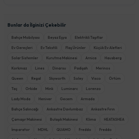
Bunlar da İlginizi Çekebilir
Bahçe Mobilyası
Beyaz Eşya
Elektrikli Taşıtlar
Ev Gereçleri
Ev Tekstili
Flaş Ürünler
Küçük Ev Aletleri
Solar Sistemler
Kurutma Makinesi
Arnica
Hausberg
Korkmaz
Lines
Dinarsu
Padişah
Merinos
Queen
Regal
Skyworth
Soley
Visco
Örtüm
Taç
Orkide
Mink
Luminarc
Lorenzo
Lady Moda
Heniver
Gecem
Armada
Bahçe Salıncağı
Ankastre Davlumbaz
Ankastre Fırın
Çamaşır Makinesi
Bulaşık Makinesi
Klima
HEATASHEA
İmparator
MDHL
QUAMO
Freddo
Freddo