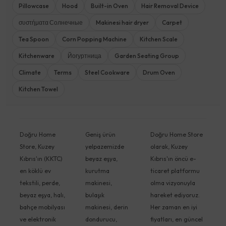
Pillowcase
Hood
Built-in Oven
Hair Removal Device
συστήματα Солнечные
Makinesi hair dryer
Carpet
Tea Spoon
Corn Popping Machine
Kitchen Scale
Kitchenware
Йогуртница
Garden Seating Group
Climate
Terms
Steel Cookware
Drum Oven
Kitchen Towel
Doğru Home
Geniş ürün
Doğru Home Store
Store, Kuzey
yelpazemizde
olarak, Kuzey
Kıbrıs'ın (KKTC)
beyaz eşya,
Kıbrıs'ın öncü e-
en köklü ev
kurutma
ticaret platformu
tekstili, perde,
makinesi,
olma vizyonuyla
beyaz eşya, halı,
bulaşık
hareket ediyoruz.
bahçe mobilyası
makinesi, derin
Her zaman en iyi
ve elektronik
dondurucu,
fiyatları, en güncel