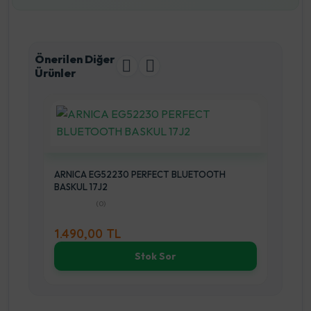
Önerilen Diğer
Ürünler
J3
ARNICA EG52230 PERFECT BLUETOOTH
BASKUL 17J2
Arn
(0)
1.490,00 TL
1.
Stok Sor