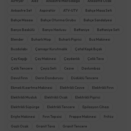
Airfryer
Alez
Ankastre Mikrodalga
Ankastre Ocak
Ankastre Set
Aspiratör
ATV-UTV
Bahçe Masa Seti
Bahçe Masası
Bahçe Oturma Grubu
Bahçe Sandalyesi
Banyo Baskülü
Banyo Havlusu
Battaniye
Battaniye Seti
Blender
Buharlı Mop
Buharlı Pişirici
Buz Makinesi
Buzdolabı
Çamaşır Kurutmalık
Çatal Kaşık Bıçak
Çay Kaşığı
Çay Makinesi
Çaydanlık
Çelik Tava
Çelik Tencere
Çeyiz Seti
Cezve
Davlumbaz
Davul Fırın
Derin Dondurucu
Düdüklü Tencere
Ekmek Kızartma Makinesi
Elektrikli Cezve
Elektrikli Fırın
Elektrikli Musluk
Elektrikli Ocak
Elektrikli Pişirici
Elektrikli Süpürge
Elektrikli Tencere
Epilasyon Cihazı
Erişte Makinesi
Fırın Tepsisi
Frappe Makinesi
Fritöz
Gazlı Ocak
Granit Tava
Granit Tencere