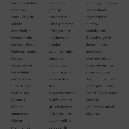
küçük ev aletleri
buzdolabı,
kampanyaları ve en
mağazası
çamaşır
hızlı teslimat
olarak 35 yıllık
makinesi ve
seçeneklerini
sektör
klima gibi temel
sunmayı
deneyimiyle
ihtiyaçlarınızı
hedefliyoruz.
hizmetinizde.
karşılayacak
Güvenli alışveriş
Lefkoşa, Girne,
ürünler
deneyimi için
Mağusa, İskele,
bulunmaktadır.
gerekli tüm
Karpaz,
Ankastre
önlemleri alıyor,
Güzelyurt ve
davlumbaz,
kişisel verilerinizi
Lefke dahil
ankastre ocak
koruyoruz. Bize
olmak üzere
ve ankastre
duyduğunuz güven
tüm KKTC'ye
fırın
için teşekkür eder,
distribütör
seçeneklerimizle
evinizi Doğru Home
garantili
mutfaklarınıza
Store ile
ürünler
şıklık katıyoruz.
yenilemeye davet
sunuyoruz.
İhtiyaçlarınıza
ediyoruz.
Müşteri
uygun, kaliteli
memnuniyetini
ve güvenilir