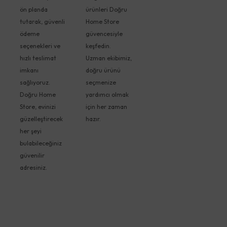
ön planda
ürünleri Doğru
tutarak, güvenli
Home Store
ödeme
güvencesiyle
seçenekleri ve
keşfedin.
hızlı teslimat
Uzman ekibimiz,
imkanı
doğru ürünü
sağlıyoruz.
seçmenize
Doğru Home
yardımcı olmak
Store, evinizi
için her zaman
güzelleştirecek
hazır.
her şeyi
bulabileceğiniz
güvenilir
adresiniz.