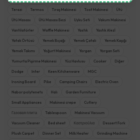
Terazi
Termos
Tıraş Makinesi
Tost Makinesi
Ütü
Ütü Masası
Ütü Masası Bezi
Uyku Seti
Vakum Makinesi
Vantilatörler
Waffle Makinesi
Yastık
Yastık Alezİ
Yatak Örtüsü
Yemek Bıçağı
Yemek Çatalı
Yemek Kaşığı
Yemek Takımı
Yoğurt Makinesi
Yorgan
Yorgan Seti
Yumurta Pişirme Makinesi
Yüz Havlusu
Cooker
Diğer
Dodge
Inter
Keen Kitchenware
MGC
Ironing Board
Pike
Camping Chairs
Electric Oven
Nabor polytenets
Halı
Garden Furniture
Small Appliances
Makinesi crepe
Cutlery
Газовая плита
Tablespoon
Makinesi Vacuum
Vacuum Cleaner
Bed sheet
Καστριούλια
Dessert Fork
Plush Carpet
Dinner Set
Milk Heater
Grinding Machine