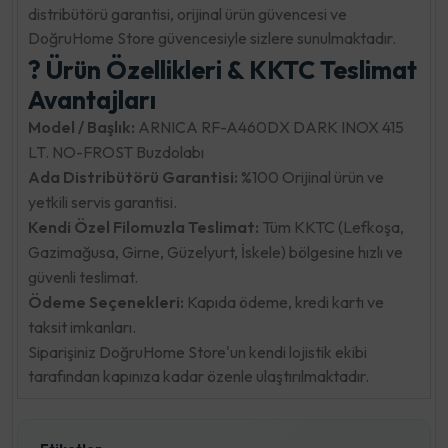
distribütörü garantisi, orijinal ürün güvencesi ve
DoğruHome Store güvencesiyle sizlere sunulmaktadır.
? Ürün Özellikleri & KKTC Teslimat
Avantajları
Model / Başlık:
ARNICA RF-A460DX DARK INOX 415
LT. NO-FROST Buzdolabı
Ada Distribütörü Garantisi:
%100 Orijinal ürün ve
yetkili servis garantisi.
Kendi Özel Filomuzla Teslimat:
Tüm KKTC (Lefkoşa,
Gazimağusa, Girne, Güzelyurt, İskele) bölgesine hızlı ve
güvenli teslimat.
Ödeme Seçenekleri:
Kapıda ödeme, kredi kartı ve
taksit imkanları.
Siparişiniz DoğruHome Store'un kendi lojistik ekibi
tarafından kapınıza kadar özenle ulaştırılmaktadır.