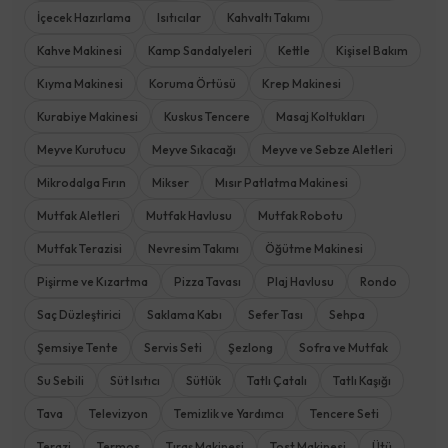
İçecek Hazırlama
Isıtıcılar
Kahvaltı Takımı
Kahve Makinesi
Kamp Sandalyeleri
Kettle
Kişisel Bakım
Kıyma Makinesi
Koruma Örtüsü
Krep Makinesi
Kurabiye Makinesi
Kuskus Tencere
Masaj Koltukları
Meyve Kurutucu
Meyve Sıkacağı
Meyve ve Sebze Aletleri
Mikrodalga Fırın
Mikser
Mısır Patlatma Makinesi
Mutfak Aletleri
Mutfak Havlusu
Mutfak Robotu
Mutfak Terazisi
Nevresim Takımı
Öğütme Makinesi
Pişirme ve Kızartma
Pizza Tavası
Plaj Havlusu
Rondo
Saç Düzleştirici
Saklama Kabı
Sefer Tası
Sehpa
Şemsiye Tente
Servis Seti
Şezlong
Sofra ve Mutfak
Su Sebili
Süt Isıtıcı
Sütlük
Tatlı Çatalı
Tatlı Kaşığı
Tava
Televizyon
Temizlik ve Yardımcı
Tencere Seti
Terazi
Termos
Tıraş Makinesi
Tost Makinesi
Ütü