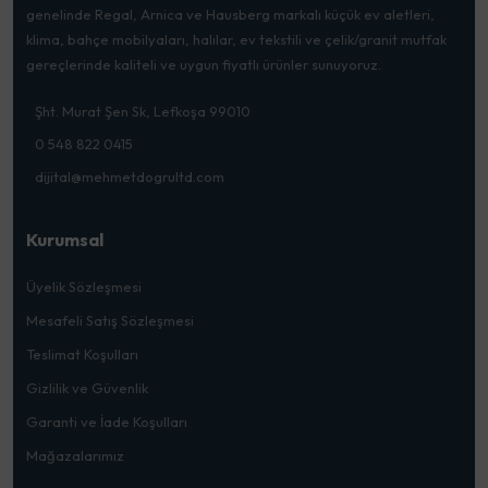
genelinde Regal, Arnica ve Hausberg markalı küçük ev aletleri,
klima, bahçe mobilyaları, halılar, ev tekstili ve çelik/granit mutfak
gereçlerinde kaliteli ve uygun fiyatlı ürünler sunuyoruz.
Şht. Murat Şen Sk, Lefkoşa 99010
0 548 822 0415
dijital@mehmetdogrultd.com
Kurumsal
Üyelik Sözleşmesi
Mesafeli Satış Sözleşmesi
Teslimat Koşulları
Gizlilik ve Güvenlik
Garanti ve İade Koşulları
Mağazalarımız