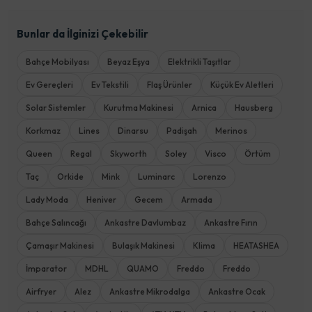
Bunlar da İlginizi Çekebilir
Bahçe Mobilyası
Beyaz Eşya
Elektrikli Taşıtlar
Ev Gereçleri
Ev Tekstili
Flaş Ürünler
Küçük Ev Aletleri
Solar Sistemler
Kurutma Makinesi
Arnica
Hausberg
Korkmaz
Lines
Dinarsu
Padişah
Merinos
Queen
Regal
Skyworth
Soley
Visco
Örtüm
Taç
Orkide
Mink
Luminarc
Lorenzo
Lady Moda
Heniver
Gecem
Armada
Bahçe Salıncağı
Ankastre Davlumbaz
Ankastre Fırın
Çamaşır Makinesi
Bulaşık Makinesi
Klima
HEATASHEA
İmparator
MDHL
QUAMO
Freddo
Freddo
Airfryer
Alez
Ankastre Mikrodalga
Ankastre Ocak