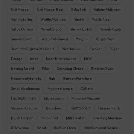
Ütü Masası
Ütü Masası Bezi
Uyku Seti
Vakum Makinesi
Vantilatörler
Waffle Makinesi
Yastık
Yastık Alezİ
Yatak Örtüsü
Yemek Bıçağı
Yemek Çatalı
Yemek Kaşığı
Yemek Takımı
Yoğurt Makinesi
Yorgan
Yorgan Seti
Yumurta Pişirme Makinesi
Yüz Havlusu
Cooker
Diğer
Dodge
Inter
Keen Kitchenware
MGC
Ironing Board
Pike
Camping Chairs
Electric Oven
Nabor polytenets
Halı
Garden Furniture
Small Appliances
Makinesi crepe
Cutlery
Газовая плита
Tablespoon
Makinesi Vacuum
Vacuum Cleaner
Bed sheet
Καστριούλια
Dessert Fork
Plush Carpet
Dinner Set
Milk Heater
Grinding Machine
Pillowcase
Hood
Built-in Oven
Hair Removal Device