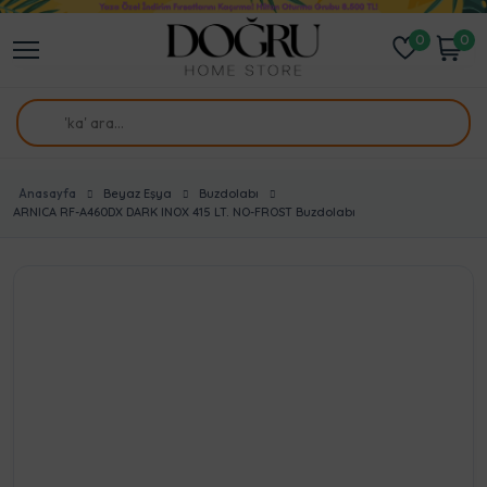
0
0
Anasayfa
Beyaz Eşya
Buzdolabı
ARNICA RF-A460DX DARK INOX 415 LT. NO-FROST Buzdolabı