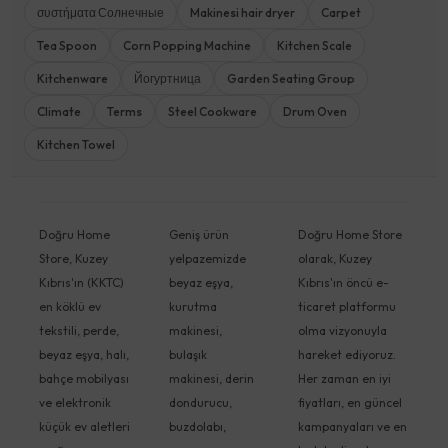
συστήματα Солнечные
Makinesi hair dryer
Carpet
Tea Spoon
Corn Popping Machine
Kitchen Scale
Kitchenware
Йогуртница
Garden Seating Group
Climate
Terms
Steel Cookware
Drum Oven
Kitchen Towel
Doğru Home
Geniş ürün
Doğru Home Store
Store, Kuzey
yelpazemizde
olarak, Kuzey
Kıbrıs'ın (KKTC)
beyaz eşya,
Kıbrıs'ın öncü e-
en köklü ev
kurutma
ticaret platformu
tekstili, perde,
makinesi,
olma vizyonuyla
beyaz eşya, halı,
bulaşık
hareket ediyoruz.
bahçe mobilyası
makinesi, derin
Her zaman en iyi
ve elektronik
dondurucu,
fiyatları, en güncel
küçük ev aletleri
buzdolabı,
kampanyaları ve en