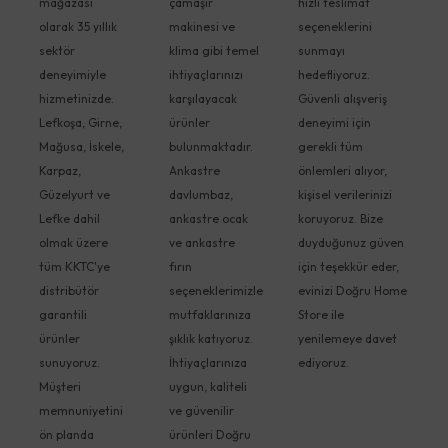
mağazası
çamaşır
hızlı teslimat
olarak 35 yıllık
makinesi ve
seçeneklerini
sektör
klima gibi temel
sunmayı
deneyimiyle
ihtiyaçlarınızı
hedefliyoruz.
hizmetinizde.
karşılayacak
Güvenli alışveriş
Lefkoşa, Girne,
ürünler
deneyimi için
Mağusa, İskele,
bulunmaktadır.
gerekli tüm
Karpaz,
Ankastre
önlemleri alıyor,
Güzelyurt ve
davlumbaz,
kişisel verilerinizi
Lefke dahil
ankastre ocak
koruyoruz. Bize
olmak üzere
ve ankastre
duyduğunuz güven
tüm KKTC'ye
fırın
için teşekkür eder,
distribütör
seçeneklerimizle
evinizi Doğru Home
garantili
mutfaklarınıza
Store ile
ürünler
şıklık katıyoruz.
yenilemeye davet
sunuyoruz.
İhtiyaçlarınıza
ediyoruz.
Müşteri
uygun, kaliteli
memnuniyetini
ve güvenilir
ön planda
ürünleri Doğru