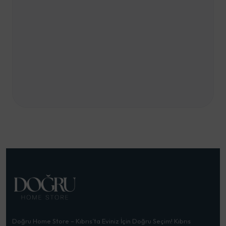
Doğru Home Store – Kıbrıs’ta Eviniz İçin Doğru Seçim! Kıbrıs