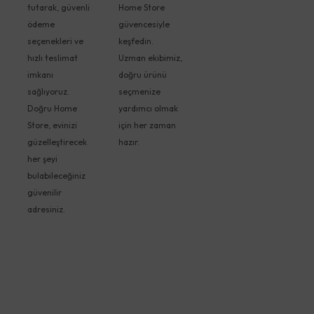
tutarak, güvenli
Home Store
ödeme
güvencesiyle
seçenekleri ve
keşfedin.
hızlı teslimat
Uzman ekibimiz,
imkanı
doğru ürünü
sağlıyoruz.
seçmenize
Doğru Home
yardımcı olmak
Store, evinizi
için her zaman
güzelleştirecek
hazır.
her şeyi
bulabileceğiniz
güvenilir
adresiniz.