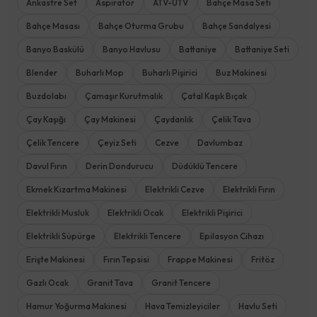
Ankastre Set
Aspiratör
ATV-UTV
Bahçe Masa Seti
Bahçe Masası
Bahçe Oturma Grubu
Bahçe Sandalyesi
Banyo Baskülü
Banyo Havlusu
Battaniye
Battaniye Seti
Blender
Buharlı Mop
Buharlı Pişirici
Buz Makinesi
Buzdolabı
Çamaşır Kurutmalık
Çatal Kaşık Bıçak
Çay Kaşığı
Çay Makinesi
Çaydanlık
Çelik Tava
Çelik Tencere
Çeyiz Seti
Cezve
Davlumbaz
Davul Fırın
Derin Dondurucu
Düdüklü Tencere
Ekmek Kızartma Makinesi
Elektrikli Cezve
Elektrikli Fırın
Elektrikli Musluk
Elektrikli Ocak
Elektrikli Pişirici
Elektrikli Süpürge
Elektrikli Tencere
Epilasyon Cihazı
Erişte Makinesi
Fırın Tepsisi
Frappe Makinesi
Fritöz
Gazlı Ocak
Granit Tava
Granit Tencere
Hamur Yoğurma Makinesi
Hava Temizleyiciler
Havlu Seti