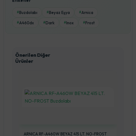
Etiketler
Buzdolabı
Beyaz Eşya
Arnica
#
#
#
A460dx
Dark
Inox
Frost
#
#
#
#
Önerilen Diğer
Ürünler
ARNICA RF-A460W BEYAZ 415 LT. NO-FROST