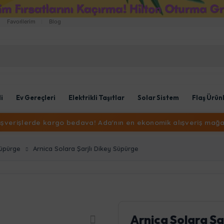
Favorilerim
Blog
li
Ev Gereçleri
Elektrikli Taşıtlar
Solar Sistem
Flaş Ürün
lışverişlerde kargo bedava! Ada'nın en ekonomik alışveriş mağa
Süpürge
Arnica Solara Şarjlı Dikey Süpürge
Arnica Solara Şa