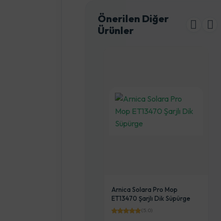
Önerilen Diğer
Ürünler
ik
Arnica Solara Pro Mop
Arnica Solara Hyb
ET13470 Şarjlı Dik Süpürge
2si 1 Arada Yeni Ne
Kablosuz Süpürge
(5.0)
(5.0)