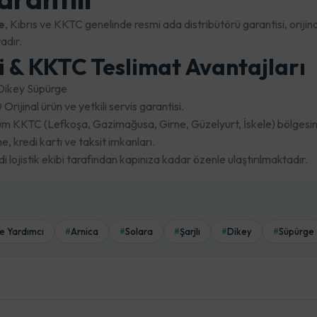
e
, Kıbrıs ve KKTC genelinde resmi ada distribütörü garantisi, ori
adır.
ri & KKTC Teslimat Avantajları
 Dikey Süpürge
Orijinal ürün ve yetkili servis garantisi.
m KKTC (Lefkoşa, Gazimağusa, Girne, Güzelyurt, İskele) bölgesine 
 kredi kartı ve taksit imkanları.
lojistik ekibi tarafından kapınıza kadar özenle ulaştırılmaktadır.
ve Yardımcı
Arnica
Solara
Şarjlı
Dikey
Süpürge
#
#
#
#
#