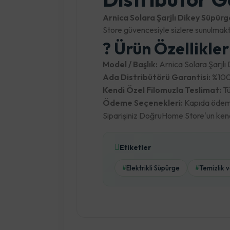
Arnica Solara Şarjlı Dikey Süpürg
Store güvencesiyle sizlere sunulmakt
? Ürün Özellikle
Model / Başlık:
Arnica Solara Şarjlı
Ada Distribütörü Garantisi:
%100 
Kendi Özel Filomuzla Teslimat:
Tü
Ödeme Seçenekleri:
Kapıda ödeme,
Siparişiniz DoğruHome Store'un kendi 
Etiketler
Elektrikli Süpürge
Temizlik 
#
#