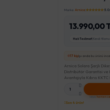
Marka:
Arnica
|
5.0
13.990,00 
Hızlı Teslimat
(Kendi filomu
16
kişi
şu anda bu ürünü ince
Arnica Solara Şarjlı Dik
Distribütör Garantisi ve
Avantajıyla Kıbrıs KKT
1
veya
hemen se
Son 4 ürün!