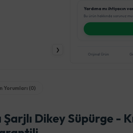
Yardıma mı ihtiyacın va
Bu ürün hakkında sorunuz mu 
❯
Orijinal Ürün
G
n Yorumları (0)
 Şarjlı Dikey Süpürge - 
arantili