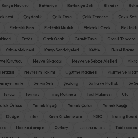
Banyo Havlusu
Battaniye
Battaniye Seti
Blender
Buha
akinesi
Çaydanlık
Çelik Tava
Çelik Tencere
Çeyiz Seti
Elektrikli Fırın
Elektrikli Musluk
Elektrikli Ocak
Elektrikli 
kinesi
Fritöz
Gazlı Ocak
Granit Tava
Granit Tencere
Kahve Makinesi
Kamp Sandalyeleri
Kettle
Kişisel Bakım
ve Kurutucu
Meyve Sıkacağı
Meyve ve Sebze Aletleri
Mikro
Terazisi
Nevresim Takımı
Öğütme Makinesi
Pişirme ve Kıza
emsiye Tente
Servis Seti
Şezlong
Sofra ve Mutfak
Su Se
Terazi
Termos
Tıraş Makinesi
Tost Makinesi
Ütü
atak Örtüsü
Yemek Bıçağı
Yemek Çatalı
Yemek Kaşığı
Dodge
Inter
Keen Kitchenware
MGC
Ironing Board
ces
Makinesi crepe
Cutlery
Газовая плита
Tablespoon