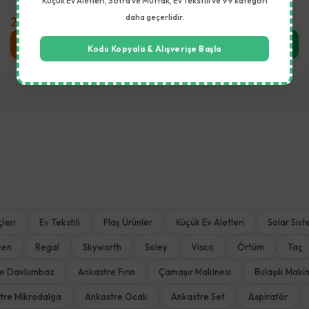
Küçük Ev Aletleri, Sofra ve Mutfak, Ev Tekstili ve 99 kategori
daha geçerlidir.
2.490,00 TL
1.890,00 
kle
Stok Sor
Sepe
Kodu Kopyala & Alışverişe Başla
leri
Ev Tekstili
Flaş Ürünler
Küçük Ev Aletleri
Solar Sist
een
Regal
Skyworth
Soley
Visco
Örtüm
Taç
re Davlumbaz
Ankastre Fırın
Çamaşır Makinesi
Bulaşık Makin
tre Mikrodalga
Ankastre Ocak
Ankastre Set
Aspiratör