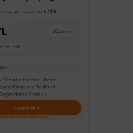
(765 görüntülenme)
|
SKU:
S.2316
TL
zla teslimat)
liyor
ey Süpürge Fiyatları, Resmi
 Kendi Filomuzla Teslimat
C DoğruHome Store'da!
Sepete ekle
pete ekle ve ödemeye geç →