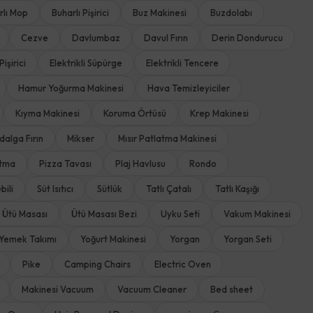
rlı Mop
Buharlı Pişirici
Buz Makinesi
Buzdolabı
Cezve
Davlumbaz
Davul Fırın
Derin Dondurucu
Pişirici
Elektrikli Süpürge
Elektrikli Tencere
Hamur Yoğurma Makinesi
Hava Temizleyiciler
Kıyma Makinesi
Koruma Örtüsü
Krep Makinesi
dalga Fırın
Mikser
Mısır Patlatma Makinesi
rtma
Pizza Tavası
Plaj Havlusu
Rondo
bili
Süt Isıtıcı
Sütlük
Tatlı Çatalı
Tatlı Kaşığı
Ütü Masası
Ütü Masası Bezi
Uyku Seti
Vakum Makinesi
Yemek Takımı
Yoğurt Makinesi
Yorgan
Yorgan Seti
Pike
Camping Chairs
Electric Oven
Makinesi Vacuum
Vacuum Cleaner
Bed sheet