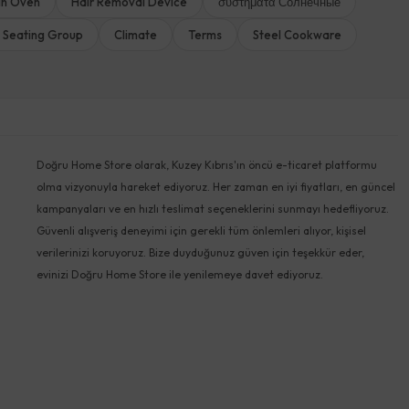
-in Oven
Hair Removal Device
συστήματα Солнечные
 Seating Group
Climate
Terms
Steel Cookware
Doğru Home Store olarak, Kuzey Kıbrıs'ın öncü e-ticaret platformu
olma vizyonuyla hareket ediyoruz. Her zaman en iyi fiyatları, en güncel
kampanyaları ve en hızlı teslimat seçeneklerini sunmayı hedefliyoruz.
Güvenli alışveriş deneyimi için gerekli tüm önlemleri alıyor, kişisel
verilerinizi koruyoruz. Bize duyduğunuz güven için teşekkür eder,
evinizi Doğru Home Store ile yenilemeye davet ediyoruz.