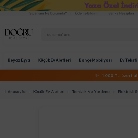
Siparişim Ne Durumda?
Ödeme Bildirimi
Banka Hesapları
Beyaz Eşya
Küçük Ev Aletleri
Bahçe Mobilyası
Ev Teksti
✨
1.000 TL üzeri a
Anasayfa
Küçük Ev Aletleri
Temizlik Ve Yardımcı
Elektrikli 