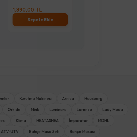
-
2.965,00 TL
%20
2.440,00
TL
2.370,00 TL
1.450,
te Ekle
Stok Sor
S
emler
Kurutma Makinesi
Arnica
Hausberg
Orkide
Mink
Luminarc
Lorenzo
Lady Moda
esi
Klima
HEATASHEA
İmparator
MDHL
ATV-UTV
Bahçe Masa Seti
Bahçe Masası