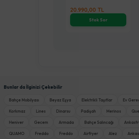
20.990,00 TL
21.990,00 TL
Stok Sor
Sepete E
Bunlar da İlginizi Çekebilir
Bahçe Mobilyası
Beyaz Eşya
Elektrikli Taşıtlar
Ev Gereç
Korkmaz
Lines
Dinarsu
Padişah
Merinos
Qu
Heniver
Gecem
Armada
Bahçe Salıncağı
Ankast
QUAMO
Freddo
Freddo
Airfryer
Alez
Ankas