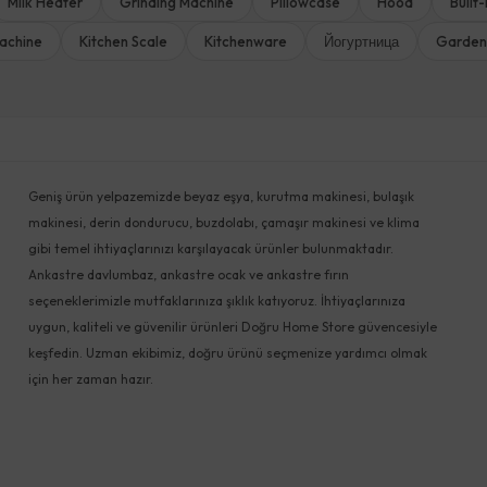
Milk Heater
Grinding Machine
Pillowcase
Hood
Built
achine
Kitchen Scale
Kitchenware
Йогуртница
Garden
Geniş ürün yelpazemizde beyaz eşya, kurutma makinesi, bulaşık
makinesi, derin dondurucu, buzdolabı, çamaşır makinesi ve klima
gibi temel ihtiyaçlarınızı karşılayacak ürünler bulunmaktadır.
Ankastre davlumbaz, ankastre ocak ve ankastre fırın
seçeneklerimizle mutfaklarınıza şıklık katıyoruz. İhtiyaçlarınıza
uygun, kaliteli ve güvenilir ürünleri Doğru Home Store güvencesiyle
keşfedin. Uzman ekibimiz, doğru ürünü seçmenize yardımcı olmak
için her zaman hazır.