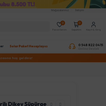
Mağazalarımız
İletişim
0
0
Favorilerim
Sepetim
Kayıt & Giriş
0 548 822 0415
ler
Solar Paket Hesaplayıcı
Online Destek
zasına hoş geldiniz!
rjlı Dikey Süpürge