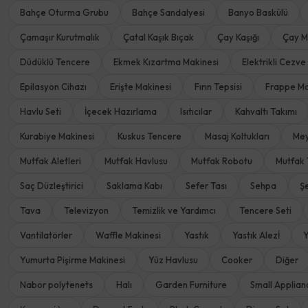
Bahçe Oturma Grubu
Bahçe Sandalyesi
Banyo Baskülü
Çamaşır Kurutmalık
Çatal Kaşık Bıçak
Çay Kaşığı
Çay M
Düdüklü Tencere
Ekmek Kızartma Makinesi
Elektrikli Cezve
Epilasyon Cihazı
Erişte Makinesi
Fırın Tepsisi
Frappe Ma
Havlu Seti
İçecek Hazırlama
Isıtıcılar
Kahvaltı Takımı
Kurabiye Makinesi
Kuskus Tencere
Masaj Koltukları
Mey
Mutfak Aletleri
Mutfak Havlusu
Mutfak Robotu
Mutfak 
Saç Düzleştirici
Saklama Kabı
Sefer Tası
Sehpa
Ş
Tava
Televizyon
Temizlik ve Yardımcı
Tencere Seti
Vantilatörler
Waffle Makinesi
Yastık
Yastık Alezİ
Y
Yumurta Pişirme Makinesi
Yüz Havlusu
Cooker
Diğer
Nabor polytenets
Halı
Garden Furniture
Small Applian