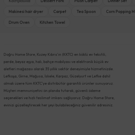
Καστριούλια
Dessert Fork
Plush Carpet
Dinner Set
Makinesi hair dryer
Carpet
Tea Spoon
Corn Popping M
Drum Oven
Kitchen Towel
Doğru Home Store, Kuzey Kıbrıs'ın (KKTC) en köklü ev tekstili,
perde, beyaz eşya, halı, bahçe mobilyası ve elektronik küçük ev
aletleri mağazası olarak 35 yıllık sektör deneyimiyle hizmetinizde.
Lefkoşa, Girne, Mağusa, İskele, Karpaz, Güzelyurt ve Lefke dahil
olmak üzere tüm KKTC'ye distribütör garantili ürünler sunuyoruz.
Müşteri memnuniyetini ön planda tutarak, güvenli ödeme
seçenekleri ve hızlı teslimat imkanı sağlıyoruz. Doğru Home Store,
evinizi güzelleştirecek her şeyi bulabileceğiniz güvenilir adresiniz.