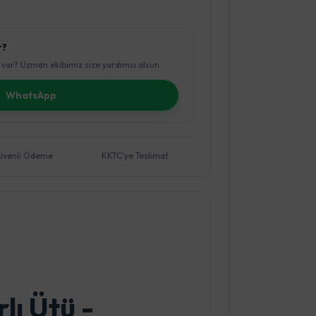
r?
var? Uzman ekibimiz size yardımcı olsun.
WhatsApp
üvenli Ödeme
KKTC'ye Teslimat
lı Ütü -