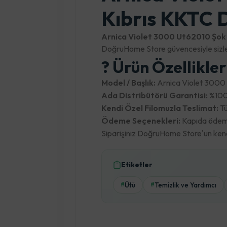
Kıbrıs KKTC D
Arnica Violet 3000 Ut62010 Şok 
DoğruHome Store güvencesiyle sizle
? Ürün Özellikle
Model / Başlık:
Arnica Violet 3000 
Ada Distribütörü Garantisi:
%100 
Kendi Özel Filomuzla Teslimat:
Tü
Ödeme Seçenekleri:
Kapıda ödeme,
Siparişiniz DoğruHome Store'un kendi 
Etiketler
Ütü
Temizlik ve Yardımcı
#
#