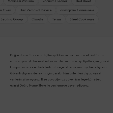
Makinesi Vacuum
Vacuum Cleaner
Bed sheet
-in Oven
Hair Removal Device
συστήματα Солнечные
 Seating Group
Climate
Terms
Steel Cookware
Doğru Home Store olarak, Kuzey Kıbrıs'ın öncü e-ticaret platformu
olma vizyonuyla hareket ediyoruz. Her zaman en iyi fiyatları, en güncel
kampanyaları ve en hızlı teslimat seçeneklerini sunmayı hedefliyoruz.
Güvenli alışveriş deneyimi için gerekli tüm önlemleri alıyor, kişisel
verilerinizi koruyoruz. Bize duyduğunuz güven için teşekkür eder,
evinizi Doğru Home Store ile yenilemeye davet ediyoruz.