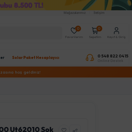
Mağazalarımız
İletişim
0
0
Favorilerim
Sepetim
Kayıt & Giriş
0 548 822 0415
ler
Solar Paket Hesaplayıcı
Online Destek
zasına hoş geldiniz!
000 Ut62010 Şok