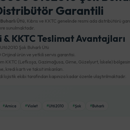
istribütör Garantili
Buharlı Ütü
, Kıbrıs ve KKTC genelinde resmi ada distribütörü garan
re sunulmaktadır.
ri & KKTC Teslimat Avantajları
Ut62010 Şok Buharlı Ütü
Orijinal ürün ve yetkili servis garantisi.
m KKTC (Lefkoşa, Gazimağusa, Girne, Güzelyurt, İskele) bölgesine 
 kredi kartı ve taksit imkanları.
lojistik ekibi tarafından kapınıza kadar özenle ulaştırılmaktadır.
Arnica
Violet
Ut62010
Şok
Buharlı
#
#
#
#
#