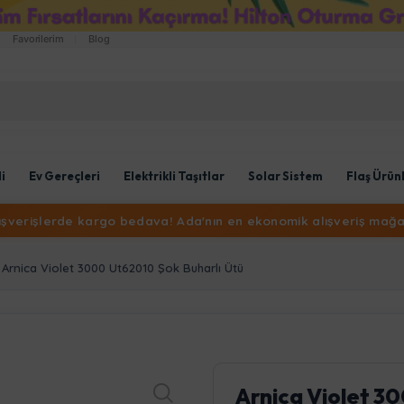
Favorilerim
Blog
li
Ev Gereçleri
Elektrikli Taşıtlar
Solar Sistem
Flaş Ürün
lışverişlerde kargo bedava! Ada'nın en ekonomik alışveriş mağa
Arnica Violet 3000 Ut62010 Şok Buharlı Ütü
Arnica Violet 3