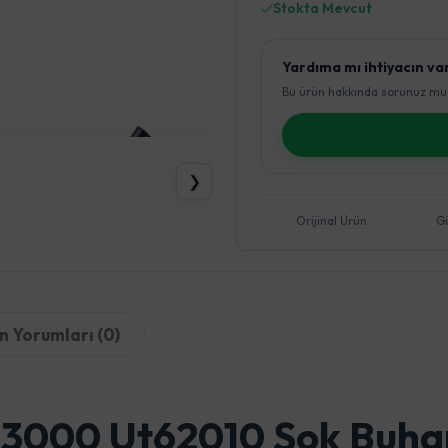
Stokta Mevcut
Yardıma mı ihtiyacın va
Bu ürün hakkında sorunuz mu 
❯
Orijinal Ürün
G
n Yorumları (0)
 3000 Ut62010 Şok Buhar