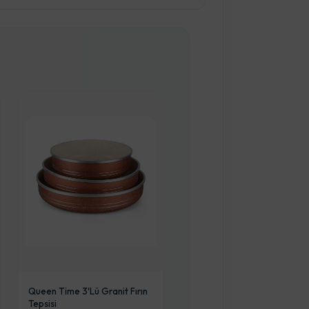
Queen Time 3'lü Granit Fırın
Tepsisi
6688 Akülü Çocuk Arabası