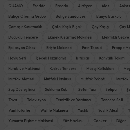
QUAMO
Freddo
Freddo
Airfryer
Alez
Ankas
Bahçe Oturma Grubu
Bahçe Sandalyesi
Banyo Baskülü
Çamaşır Kurutmalık
Çatal Kaşık Bıçak
Çay Kaşığı
Çay M
Düdüklü Tencere
Ekmek Kızartma Makinesi
Elektrikli Cezve
Epilasyon Cihazı
Erişte Makinesi
Fırın Tepsisi
Frappe Ma
Havlu Seti
İçecek Hazırlama
Isıtıcılar
Kahvaltı Takımı
Kurabiye Makinesi
Kuskus Tencere
Masaj Koltukları
Mey
Mutfak Aletleri
Mutfak Havlusu
Mutfak Robotu
Mutfak 
Saç Düzleştirici
Saklama Kabı
Sefer Tası
Sehpa
Ş
Tava
Televizyon
Temizlik ve Yardımcı
Tencere Seti
Vantilatörler
Waffle Makinesi
Yastık
Yastık Alezİ
Y
Yumurta Pişirme Makinesi
Yüz Havlusu
Cooker
Diğer