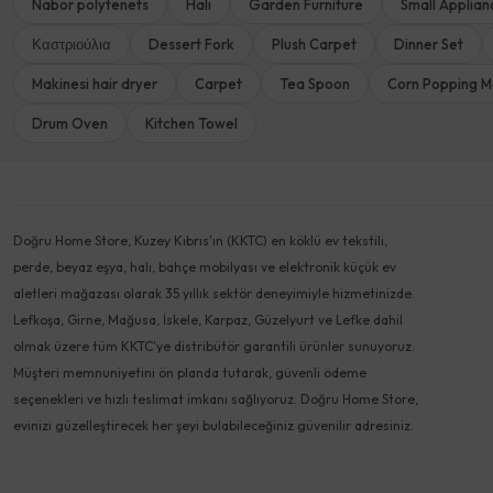
Nabor polytenets
Halı
Garden Furniture
Small Applian
Καστριούλια
Dessert Fork
Plush Carpet
Dinner Set
Makinesi hair dryer
Carpet
Tea Spoon
Corn Popping M
Drum Oven
Kitchen Towel
Doğru Home Store, Kuzey Kıbrıs'ın (KKTC) en köklü ev tekstili,
perde, beyaz eşya, halı, bahçe mobilyası ve elektronik küçük ev
aletleri mağazası olarak 35 yıllık sektör deneyimiyle hizmetinizde.
Lefkoşa, Girne, Mağusa, İskele, Karpaz, Güzelyurt ve Lefke dahil
olmak üzere tüm KKTC'ye distribütör garantili ürünler sunuyoruz.
Müşteri memnuniyetini ön planda tutarak, güvenli ödeme
seçenekleri ve hızlı teslimat imkanı sağlıyoruz. Doğru Home Store,
evinizi güzelleştirecek her şeyi bulabileceğiniz güvenilir adresiniz.