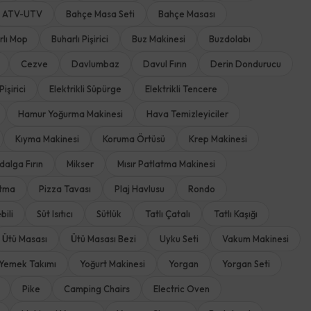
ATV-UTV
Bahçe Masa Seti
Bahçe Masası
rlı Mop
Buharlı Pişirici
Buz Makinesi
Buzdolabı
Cezve
Davlumbaz
Davul Fırın
Derin Dondurucu
Pişirici
Elektrikli Süpürge
Elektrikli Tencere
Hamur Yoğurma Makinesi
Hava Temizleyiciler
Kıyma Makinesi
Koruma Örtüsü
Krep Makinesi
dalga Fırın
Mikser
Mısır Patlatma Makinesi
rtma
Pizza Tavası
Plaj Havlusu
Rondo
bili
Süt Isıtıcı
Sütlük
Tatlı Çatalı
Tatlı Kaşığı
Ütü Masası
Ütü Masası Bezi
Uyku Seti
Vakum Makinesi
Yemek Takımı
Yoğurt Makinesi
Yorgan
Yorgan Seti
Pike
Camping Chairs
Electric Oven