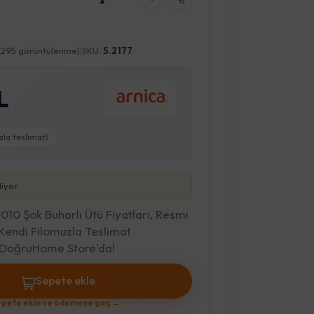
(295 görüntülenme)
|
SKU:
S.2177
L
zla teslimat)
liyor
10 Şok Buharlı Ütü Fiyatları, Resmi
 Kendi Filomuzla Teslimat
C DoğruHome Store'da!
Sepete ekle
pete ekle ve ödemeye geç →