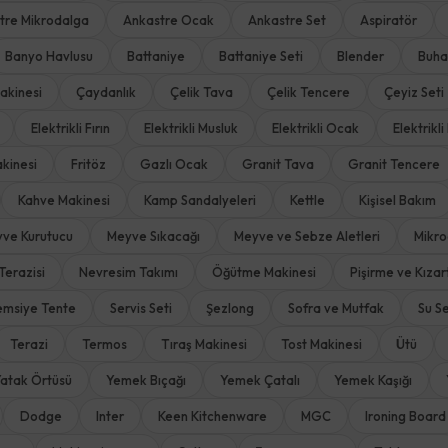
tre Mikrodalga
Ankastre Ocak
Ankastre Set
Aspiratör
Banyo Havlusu
Battaniye
Battaniye Seti
Blender
Buha
akinesi
Çaydanlık
Çelik Tava
Çelik Tencere
Çeyiz Seti
Elektrikli Fırın
Elektrikli Musluk
Elektrikli Ocak
Elektrikli 
kinesi
Fritöz
Gazlı Ocak
Granit Tava
Granit Tencere
Kahve Makinesi
Kamp Sandalyeleri
Kettle
Kişisel Bakım
ve Kurutucu
Meyve Sıkacağı
Meyve ve Sebze Aletleri
Mikro
Terazisi
Nevresim Takımı
Öğütme Makinesi
Pişirme ve Kıza
emsiye Tente
Servis Seti
Şezlong
Sofra ve Mutfak
Su Se
Terazi
Termos
Tıraş Makinesi
Tost Makinesi
Ütü
atak Örtüsü
Yemek Bıçağı
Yemek Çatalı
Yemek Kaşığı
Dodge
Inter
Keen Kitchenware
MGC
Ironing Board