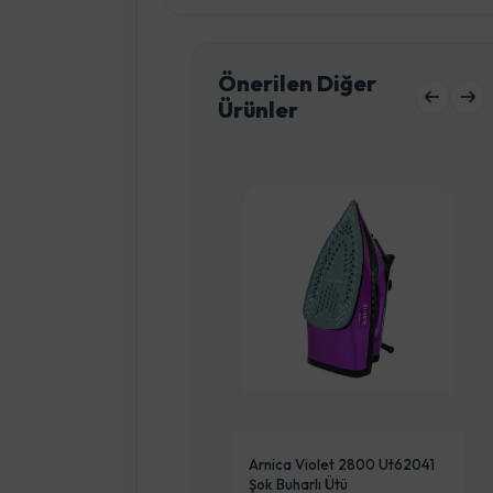
Önerilen Diğer
Ürünler
rnica Violet 2600 Plus
Arnica Violet 2800 Ut62041
t62030 Şok Buharlı Ütü
Şok Buharlı Ütü