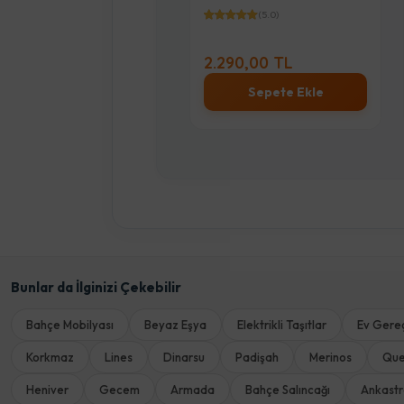
(5.0)
(5.0)
.290,00 TL
2.290,00 TL
Sepete Ekle
Sepete Ekle
Bunlar da İlginizi Çekebilir
Bahçe Mobilyası
Beyaz Eşya
Elektrikli Taşıtlar
Ev Gereç
Korkmaz
Lines
Dinarsu
Padişah
Merinos
Qu
Heniver
Gecem
Armada
Bahçe Salıncağı
Ankast