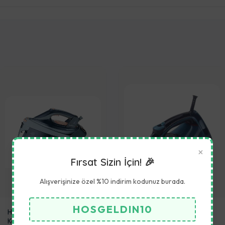
×
Fırsat Sizin İçin! 🎉
Alışverişinize özel %10 indirim kodunuz burada.
HOSGELDIN10
HAUSBERG HB 7925 Buhar
Hausberg Hb7840 2600W
Kazanlı Ütü
Ütü