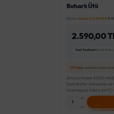
Buharlı Ütü
Marka:
Arnica
|
5.0
2.590,00 T
Hızlı Teslimat
(Kendi filomu
11
kişi
şu anda bu ürünü ince
Arnica Violet 3000 Ut620
Distribütör Garantisi ve
Avantajıyla Kıbrıs KKT
1
veya
hemen se