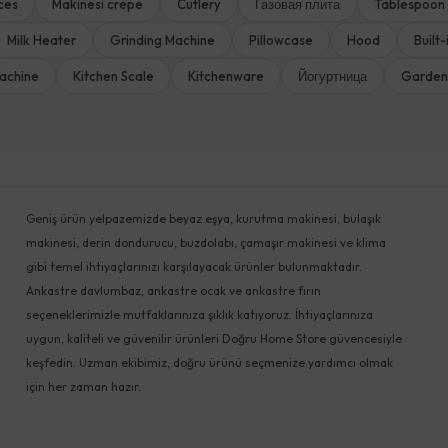
ces
Makinesi crepe
Cutlery
Газовая плита
Tablespoon
Milk Heater
Grinding Machine
Pillowcase
Hood
Built
achine
Kitchen Scale
Kitchenware
Йогуртница
Garden
Geniş ürün yelpazemizde beyaz eşya, kurutma makinesi, bulaşık
makinesi, derin dondurucu, buzdolabı, çamaşır makinesi ve klima
gibi temel ihtiyaçlarınızı karşılayacak ürünler bulunmaktadır.
Ankastre davlumbaz, ankastre ocak ve ankastre fırın
seçeneklerimizle mutfaklarınıza şıklık katıyoruz. İhtiyaçlarınıza
uygun, kaliteli ve güvenilir ürünleri Doğru Home Store güvencesiyle
keşfedin. Uzman ekibimiz, doğru ürünü seçmenize yardımcı olmak
için her zaman hazır.