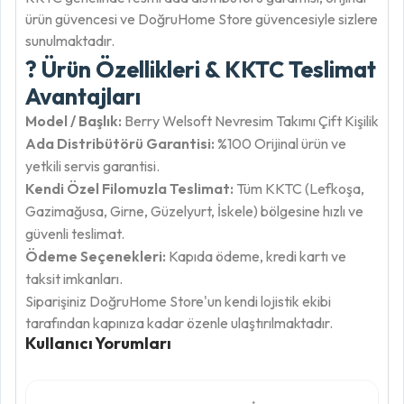
ürün güvencesi ve DoğruHome Store güvencesiyle sizlere
sunulmaktadır.
? Ürün Özellikleri & KKTC Teslimat
Avantajları
Model / Başlık:
Berry Welsoft Nevresim Takımı Çift Kişilik
Ada Distribütörü Garantisi:
%100 Orijinal ürün ve
yetkili servis garantisi.
Kendi Özel Filomuzla Teslimat:
Tüm KKTC (Lefkoşa,
Gazimağusa, Girne, Güzelyurt, İskele) bölgesine hızlı ve
güvenli teslimat.
Ödeme Seçenekleri:
Kapıda ödeme, kredi kartı ve
taksit imkanları.
Siparişiniz DoğruHome Store'un kendi lojistik ekibi
tarafından kapınıza kadar özenle ulaştırılmaktadır.
Kullanıcı Yorumları