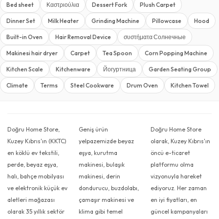
Bed sheet
Καστριούλια
Dessert Fork
Plush Carpet
Dinner Set
Milk Heater
Grinding Machine
Pillowcase
Hood
Built-in Oven
Hair Removal Device
συστήματα Солнечные
Makinesi hair dryer
Carpet
Tea Spoon
Corn Popping Machine
Kitchen Scale
Kitchenware
Йогуртница
Garden Seating Group
Climate
Terms
Steel Cookware
Drum Oven
Kitchen Towel
Doğru Home Store,
Geniş ürün
Doğru Home Store
Kuzey Kıbrıs'ın (KKTC)
yelpazemizde beyaz
olarak, Kuzey Kıbrıs'ın
en köklü ev tekstili,
eşya, kurutma
öncü e-ticaret
perde, beyaz eşya,
makinesi, bulaşık
platformu olma
halı, bahçe mobilyası
makinesi, derin
vizyonuyla hareket
ve elektronik küçük ev
dondurucu, buzdolabı,
ediyoruz. Her zaman
aletleri mağazası
çamaşır makinesi ve
en iyi fiyatları, en
olarak 35 yıllık sektör
klima gibi temel
güncel kampanyaları