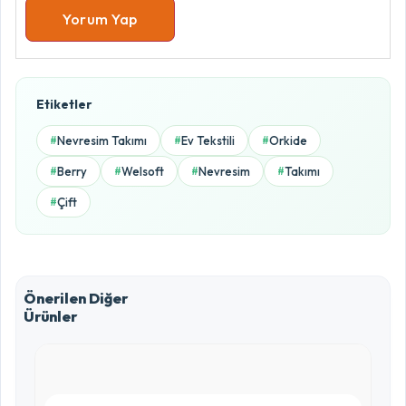
Yorum Yap
Ürün Puanlama Oranları
Etiketler
5.0 / 5
Nevresim Takımı
Ev Tekstili
Orkide
#
#
#
5 Yıldız
Berry
Welsoft
Nevresim
Takımı
#
#
#
#
0%
Çift
#
4 Yıldız
0%
3 Yıldız
Önerilen Diğer
0%
Ürünler
2 Yıldız
0%