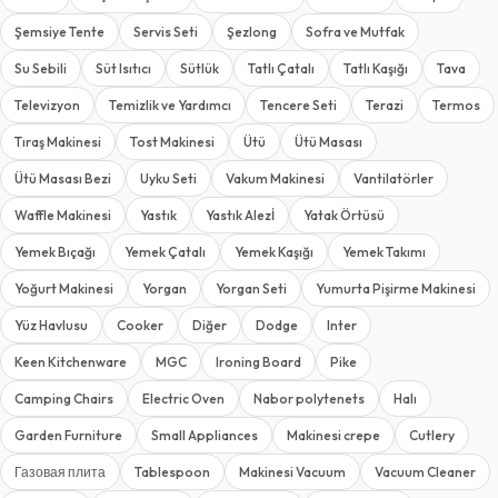
Şemsiye Tente
Servis Seti
Şezlong
Sofra ve Mutfak
Su Sebili
Süt Isıtıcı
Sütlük
Tatlı Çatalı
Tatlı Kaşığı
Tava
Televizyon
Temizlik ve Yardımcı
Tencere Seti
Terazi
Termos
Tıraş Makinesi
Tost Makinesi
Ütü
Ütü Masası
Ütü Masası Bezi
Uyku Seti
Vakum Makinesi
Vantilatörler
Waffle Makinesi
Yastık
Yastık Alezİ
Yatak Örtüsü
Yemek Bıçağı
Yemek Çatalı
Yemek Kaşığı
Yemek Takımı
Yoğurt Makinesi
Yorgan
Yorgan Seti
Yumurta Pişirme Makinesi
Yüz Havlusu
Cooker
Diğer
Dodge
Inter
Keen Kitchenware
MGC
Ironing Board
Pike
Camping Chairs
Electric Oven
Nabor polytenets
Halı
Garden Furniture
Small Appliances
Makinesi crepe
Cutlery
Газовая плита
Tablespoon
Makinesi Vacuum
Vacuum Cleaner