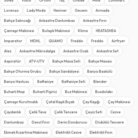
Soley
Visco
Örtüm
Taç
Orkide
Mink
Luminarc
Lorenzo
Lady Moda
Heniver
Gecem
Armada
Bahçe Salıncağı
Ankastre Davlumbaz
Ankastre Fırın
Çamaşır Makinesi
Bulaşık Makinesi
Klima
HEATASHEA
İmparator
MDHL
QUAMO
Freddo
Freddo
Airfryer
Alez
Ankastre Mikrodalga
Ankastre Ocak
Ankastre Set
Aspiratör
ATV-UTV
Bahçe Masa Seti
Bahçe Masası
Bahçe Oturma Grubu
Bahçe Sandalyesi
Banyo Baskülü
Banyo Havlusu
Battaniye
Battaniye Seti
Blender
Buharlı Mop
Buharlı Pişirici
Buz Makinesi
Buzdolabı
Çamaşır Kurutmalık
Çatal Kaşık Bıçak
Çay Kaşığı
Çay Makinesi
Çaydanlık
Çelik Tava
Çelik Tencere
Çeyiz Seti
Cezve
Davlumbaz
Davul Fırın
Derin Dondurucu
Düdüklü Tencere
Ekmek Kızartma Makinesi
Elektrikli Cezve
Elektrikli Fırın