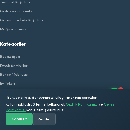
Teslimat Koşulları
Gizlilik ve Güvenlik
Garanti ve İade Koşulları
Mağazalarımız
Kategoriler
Beyaz Eşya
Küçük Ev Aletleri
Bahçe Mobilyası
Ev Tekstili
1
Ev Gereçleri
Bu web sitesi, deneyiminizi iyileştirmek için çerezleri
Elektrikli Taşıtlar
kullanmaktadır. Sitemizi kullanarak
Gizlilik Politikamızı
ve
Çerez
Politikamızı
kabul etmiş olursunuz.
Solar Sistem
Kabul Et
Reddet
Flaş Ürünler
Anasayfa
Kategoriler
Ara
Solar Hesap
Sepetim
Hesabım