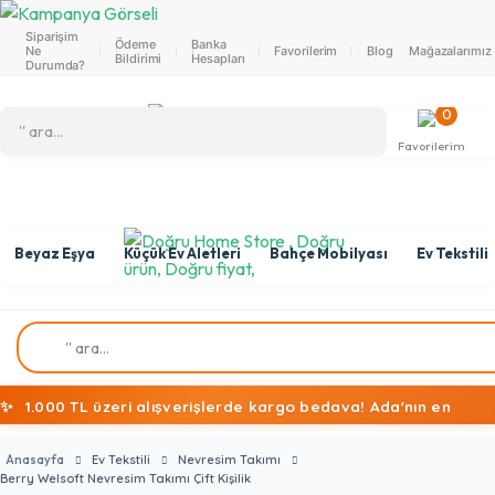
Siparişim
Ödeme
Banka
Ne
Favorilerim
Blog
Mağazalarımız
Bildirimi
Hesapları
Durumda?
0
Favorilerim
Beyaz Eşya
Küçük Ev Aletleri
Bahçe Mobilyası
Ev Tekstili
✨
1.000 TL üzeri alışverişlerde kargo bedava! Ada'nın en
ekonomik alışveriş mağazasına hoş geldiniz!
Anasayfa
Ev Tekstili
Nevresim Takımı
Berry Welsoft Nevresim Takımı Çift Kişilik