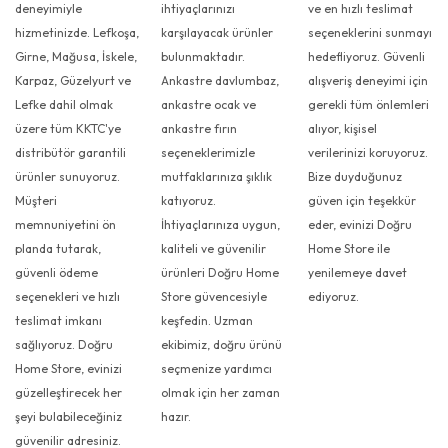
deneyimiyle
ihtiyaçlarınızı
ve en hızlı teslimat
hizmetinizde. Lefkoşa,
karşılayacak ürünler
seçeneklerini sunmayı
Girne, Mağusa, İskele,
bulunmaktadır.
hedefliyoruz. Güvenli
Karpaz, Güzelyurt ve
Ankastre davlumbaz,
alışveriş deneyimi için
Lefke dahil olmak
ankastre ocak ve
gerekli tüm önlemleri
üzere tüm KKTC'ye
ankastre fırın
alıyor, kişisel
distribütör garantili
seçeneklerimizle
verilerinizi koruyoruz.
ürünler sunuyoruz.
mutfaklarınıza şıklık
Bize duyduğunuz
Müşteri
katıyoruz.
güven için teşekkür
memnuniyetini ön
İhtiyaçlarınıza uygun,
eder, evinizi Doğru
planda tutarak,
kaliteli ve güvenilir
Home Store ile
güvenli ödeme
ürünleri Doğru Home
yenilemeye davet
seçenekleri ve hızlı
Store güvencesiyle
ediyoruz.
teslimat imkanı
keşfedin. Uzman
sağlıyoruz. Doğru
ekibimiz, doğru ürünü
Home Store, evinizi
seçmenize yardımcı
güzelleştirecek her
olmak için her zaman
şeyi bulabileceğiniz
hazır.
güvenilir adresiniz.