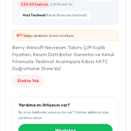
2.375,00 TL
%20,00 İndirim
Hızlı Teslimat
(Kendi filomuzla teslimat)
10
kişi
şu anda bu ürünü inceliyor
Berry Welsoft Nevresim Takımı Çift Kişilik
Fiyatları, Resmi Distribütör Garantisi ve Kendi
Filomuzla Teslimat Avantajıyla Kıbrıs KKTC
DoğruHome Store'da!
Stokta Yok
Yardıma mı ihtiyacın var?
Bu ürün hakkında sorunuz mu var? Uzman ekibimiz size
yardımcı olsun.
WhatsApp