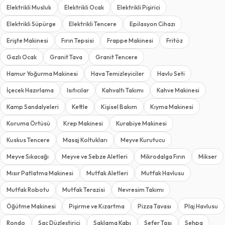
Elektrikli Musluk
Elektrikli Ocak
Elektrikli Pişirici
Elektrikli Süpürge
Elektrikli Tencere
Epilasyon Cihazı
Erişte Makinesi
Fırın Tepsisi
Frappe Makinesi
Fritöz
Gazlı Ocak
Granit Tava
Granit Tencere
Hamur Yoğurma Makinesi
Hava Temizleyiciler
Havlu Seti
İçecek Hazırlama
Isıtıcılar
Kahvaltı Takımı
Kahve Makinesi
Kamp Sandalyeleri
Kettle
Kişisel Bakım
Kıyma Makinesi
Koruma Örtüsü
Krep Makinesi
Kurabiye Makinesi
Kuskus Tencere
Masaj Koltukları
Meyve Kurutucu
Meyve Sıkacağı
Meyve ve Sebze Aletleri
Mikrodalga Fırın
Mikser
Mısır Patlatma Makinesi
Mutfak Aletleri
Mutfak Havlusu
Mutfak Robotu
Mutfak Terazisi
Nevresim Takımı
Öğütme Makinesi
Pişirme ve Kızartma
Pizza Tavası
Plaj Havlusu
Rondo
Saç Düzleştirici
Saklama Kabı
Sefer Tası
Sehpa