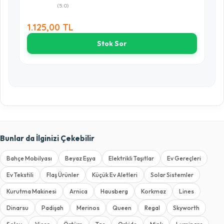
(5.0)
1.125,00 TL
Stok Sor
Bunlar da İlginizi Çekebilir
Bahçe Mobilyası
Beyaz Eşya
Elektrikli Taşıtlar
Ev Gereçleri
Ev Tekstili
Flaş Ürünler
Küçük Ev Aletleri
Solar Sistemler
Kurutma Makinesi
Arnica
Hausberg
Korkmaz
Lines
Dinarsu
Padişah
Merinos
Queen
Regal
Skyworth