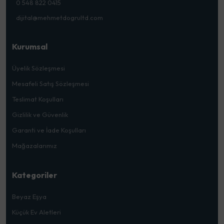
0 548 822 0415
dijital@mehmetdogrultd.com
Kurumsal
Üyelik Sözleşmesi
Mesafeli Satış Sözleşmesi
Teslimat Koşulları
Gizlilik ve Güvenlik
Garanti ve İade Koşulları
Mağazalarımız
Kategoriler
Beyaz Eşya
Küçük Ev Aletleri