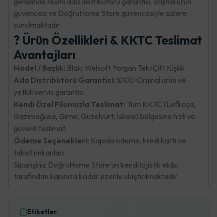
genelinde resmi ada distribütörü garantisi, orijinal ürün
güvencesi ve DoğruHome Store güvencesiyle sizlere
sunulmaktadır.
? Ürün Özellikleri & KKTC Teslimat
Avantajları
Model / Başlık:
Blaki Welsoft Yorgan Tek/Çift Kişilik
Ada Distribütörü Garantisi:
%100 Orijinal ürün ve
yetkili servis garantisi.
Kendi Özel Filomuzla Teslimat:
Tüm KKTC (Lefkoşa,
Gazimağusa, Girne, Güzelyurt, İskele) bölgesine hızlı ve
güvenli teslimat.
Ödeme Seçenekleri:
Kapıda ödeme, kredi kartı ve
taksit imkanları.
Siparişiniz DoğruHome Store'un kendi lojistik ekibi
tarafından kapınıza kadar özenle ulaştırılmaktadır.
Etiketler