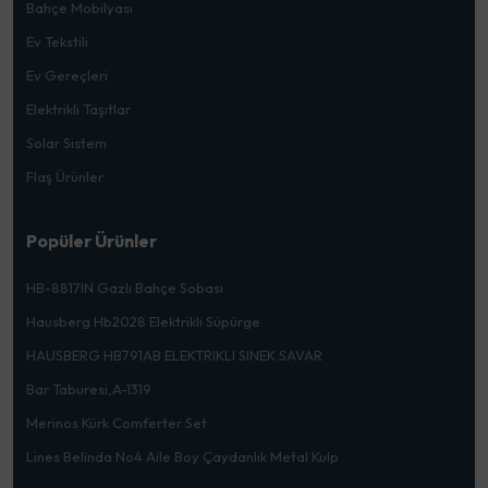
Bahçe Mobilyası
Ev Tekstili
Ev Gereçleri
Elektrikli Taşıtlar
Solar Sistem
Flaş Ürünler
Popüler Ürünler
HB-8817IN Gazlı Bahçe Sobası
Hausberg Hb2028 Elektrikli Süpürge
HAUSBERG HB791AB ELEKTRIKLI SINEK SAVAR
Bar Taburesi,A-1319
Merinos Kürk Comferter Set
Lines Belinda No4 Aile Boy Çaydanlık Metal Kulp