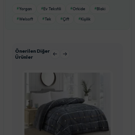
Yorgan
Ev Tekstili
Orkide
Blaki
#
#
#
#
Welsoft
Tek
Çift
Kişilik
#
#
#
#
Önerilen Diğer
Ürünler