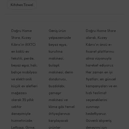
Kitchen Towel
Doğru Home
Geniş ürün
Doğru Home Store
Store, Kuzey
yelpazemizde
olarak, Kuzey
Kıbrıs'ın (KKTC)
beyaz eşya,
Kıbrıs'ın öncü e-
en köklü ev
kurutma
ticaret platformu
tekstili, perde,
makinesi,
olma vizyonuyla
beyaz eşya, halı,
bulaşık
hareket ediyoruz.
bahçe mobilyası
makinesi, derin
Her zaman en iyi
ve elektronik
dondurucu,
fiyatları, en güncel
küçük ev aletleri
buzdolabı,
kampanyaları ve en
mağazası
çamaşır
hızlı teslimat
olarak 35 yıllık
makinesi ve
seçeneklerini
sektör
klima gibi temel
sunmayı
deneyimiyle
ihtiyaçlarınızı
hedefliyoruz.
hizmetinizde.
karşılayacak
Güvenli alışveriş
Lefkoşa, Girne,
ürünler
deneyimi için