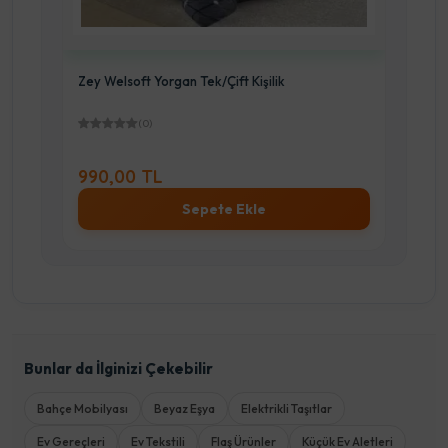
Zey Welsoft Yorgan Tek/Çift Kişilik
Lutica We
(0)
990,00 TL
990,00
Sepete Ekle
Bunlar da İlginizi Çekebilir
Bahçe Mobilyası
Beyaz Eşya
Elektrikli Taşıtlar
Ev Gereçleri
Ev Tekstili
Flaş Ürünler
Küçük Ev Aletleri