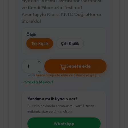
Fiyatları, Resmi Distribütör Garantisi
ve Kendi Filomuzla Teslimat
Avantajıyla Kıbrıs KKTC DoğruHome
Store'da!
Ölçü:
Tek Kişilik
Çift Kişilik
1
Sepete ekle
veya
hemen sepete ekle ve ödemeye geç →
Stokta Mevcut
Yardıma mı ihtiyacın var?
Bu ürün hakkında sorunuz mu var? Uzman
ekibimiz size yardımcı olsun.
WhatsApp