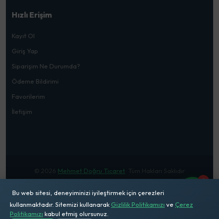
Hızlı Erişim
Kayıt Ol
Giriş Yap
Siparişim Ne Durumda?
Ödeme Bildirimi
Favorilerim
İletişim
© 2026
Mehmet Doğru Ticaret
. Tüm Hakları Saklıdır
1
Bu web sitesi, deneyiminizi iyileştirmek için çerezleri
kullanmaktadır. Sitemizi kullanarak
Gizlilik Politikamızı
ve
Çerez
Politikamızı
kabul etmiş olursunuz.