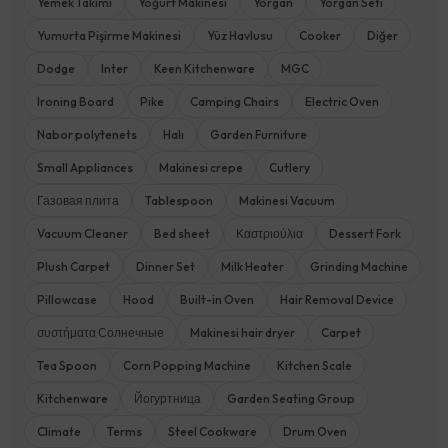
Yemek Takımı
Yoğurt Makinesi
Yorgan
Yorgan Seti
Yumurta Pişirme Makinesi
Yüz Havlusu
Cooker
Diğer
Dodge
Inter
Keen Kitchenware
MGC
Ironing Board
Pike
Camping Chairs
Electric Oven
Nabor polytenets
Halı
Garden Furniture
Small Appliances
Makinesi crepe
Cutlery
Газовая плита
Tablespoon
Makinesi Vacuum
Vacuum Cleaner
Bed sheet
Καστριούλια
Dessert Fork
Plush Carpet
Dinner Set
Milk Heater
Grinding Machine
Pillowcase
Hood
Built-in Oven
Hair Removal Device
συστήματα Солнечные
Makinesi hair dryer
Carpet
Tea Spoon
Corn Popping Machine
Kitchen Scale
Kitchenware
Йогуртница
Garden Seating Group
Climate
Terms
Steel Cookware
Drum Oven