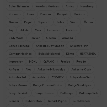
Solar Sistemler
Kurutma Makinesi
Arnica
Hausberg
Korkmaz
Lines
Dinarsu
Padişah
Merinos
Queen
Regal
Skyworth
Soley
Visco
Örtüm
Taç
Orkide
Mink
Luminarc
Lorenzo
Lady Moda
Heniver
Gecem
Armada
Bahçe Salıncağı
Ankastre Davlumbaz
Ankastre Fırın
Çamaşır Makinesi
Bulaşık Makinesi
Klima
HEATASHEA
İmparator
MDHL
QUAMO
Freddo
Freddo
Airfryer
Alez
Ankastre Mikrodalga
Ankastre Ocak
Ankastre Set
Aspiratör
ATV-UTV
Bahçe Masa Seti
Bahçe Masası
Bahçe Oturma Grubu
Bahçe Sandalyesi
Banyo Baskülü
Banyo Havlusu
Battaniye
Battaniye Seti
Blender
Buharlı Mop
Buharlı Pişirici
Buz Makinesi