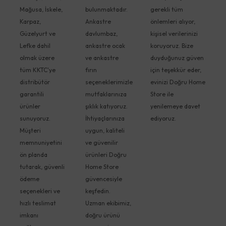
Mağusa, İskele,
bulunmaktadır.
gerekli tüm
Karpaz,
Ankastre
önlemleri alıyor,
Güzelyurt ve
davlumbaz,
kişisel verilerinizi
Lefke dahil
ankastre ocak
koruyoruz. Bize
olmak üzere
ve ankastre
duyduğunuz güven
tüm KKTC'ye
fırın
için teşekkür eder,
distribütör
seçeneklerimizle
evinizi Doğru Home
garantili
mutfaklarınıza
Store ile
ürünler
şıklık katıyoruz.
yenilemeye davet
sunuyoruz.
İhtiyaçlarınıza
ediyoruz.
Müşteri
uygun, kaliteli
memnuniyetini
ve güvenilir
ön planda
ürünleri Doğru
tutarak, güvenli
Home Store
ödeme
güvencesiyle
seçenekleri ve
keşfedin.
hızlı teslimat
Uzman ekibimiz,
imkanı
doğru ürünü