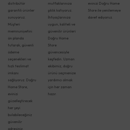
distribütör
mutfaklarınıza
evinizi Doğru Home
garantili ürünler
şıklık katıyoruz.
Store ile yenilemeye
sunuyoruz.
İhtiyaçlarınıza
davet ediyoruz.
Müşteri
uygun, kaliteli ve
memnuniyetini
güvenilir ürünleri
ön planda
Doğru Home
tutarak, güvenli
Store
ödeme
güvencesiyle
seçenekleri ve
keşfedin. Uzman
hızlı teslimat
ekibimiz, doğru
imkanı
ürünü seçmenize
sağlıyoruz. Doğru
yardımcı olmak
Home Store,
için her zaman
evinizi
hazır.
güzelleştirecek
her şeyi
bulabileceğiniz
güvenilir
adresiniz.