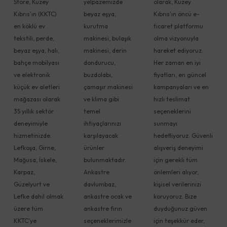
Store, Kuzey
yelpazemizde
olarak, Kuzey
Kıbrıs'ın (KKTC)
beyaz eşya,
Kıbrıs'ın öncü e-
en köklü ev
kurutma
ticaret platformu
tekstili, perde,
makinesi, bulaşık
olma vizyonuyla
beyaz eşya, halı,
makinesi, derin
hareket ediyoruz.
bahçe mobilyası
dondurucu,
Her zaman en iyi
ve elektronik
buzdolabı,
fiyatları, en güncel
küçük ev aletleri
çamaşır makinesi
kampanyaları ve en
mağazası olarak
ve klima gibi
hızlı teslimat
35 yıllık sektör
temel
seçeneklerini
deneyimiyle
ihtiyaçlarınızı
sunmayı
hizmetinizde.
karşılayacak
hedefliyoruz. Güvenli
Lefkoşa, Girne,
ürünler
alışveriş deneyimi
Mağusa, İskele,
bulunmaktadır.
için gerekli tüm
Karpaz,
Ankastre
önlemleri alıyor,
Güzelyurt ve
davlumbaz,
kişisel verilerinizi
Lefke dahil olmak
ankastre ocak ve
koruyoruz. Bize
üzere tüm
ankastre fırın
duyduğunuz güven
KKTC'ye
seçeneklerimizle
için teşekkür eder,