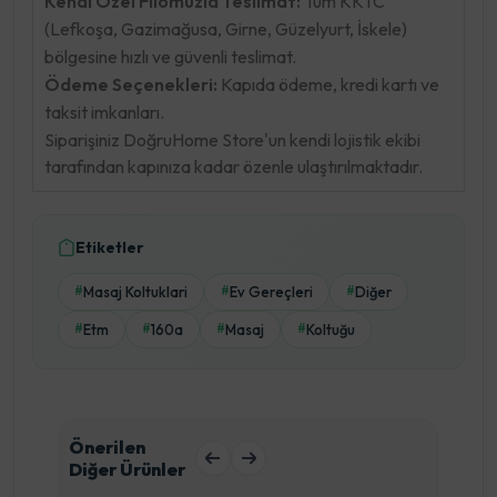
Kendi Özel Filomuzla Teslimat:
Tüm KKTC
(Lefkoşa, Gazimağusa, Girne, Güzelyurt, İskele)
bölgesine hızlı ve güvenli teslimat.
Ödeme Seçenekleri:
Kapıda ödeme, kredi kartı ve
taksit imkanları.
Siparişiniz DoğruHome Store'un kendi lojistik ekibi
tarafından kapınıza kadar özenle ulaştırılmaktadır.
Etiketler
Masaj Koltuklari
Ev Gereçleri
Diğer
#
#
#
Etm
160a
Masaj
Koltuğu
#
#
#
#
Önerilen
Diğer Ürünler