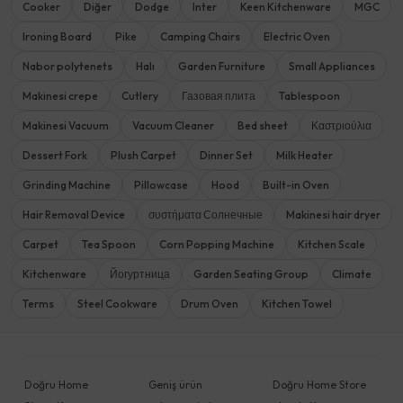
Cooker
Diğer
Dodge
Inter
Keen Kitchenware
MGC
Ironing Board
Pike
Camping Chairs
Electric Oven
Nabor polytenets
Halı
Garden Furniture
Small Appliances
Makinesi crepe
Cutlery
Газовая плита
Tablespoon
Makinesi Vacuum
Vacuum Cleaner
Bed sheet
Καστριούλια
Dessert Fork
Plush Carpet
Dinner Set
Milk Heater
Grinding Machine
Pillowcase
Hood
Built-in Oven
Hair Removal Device
συστήματα Солнечные
Makinesi hair dryer
Carpet
Tea Spoon
Corn Popping Machine
Kitchen Scale
Kitchenware
Йогуртница
Garden Seating Group
Climate
Terms
Steel Cookware
Drum Oven
Kitchen Towel
Doğru Home
Geniş ürün
Doğru Home Store