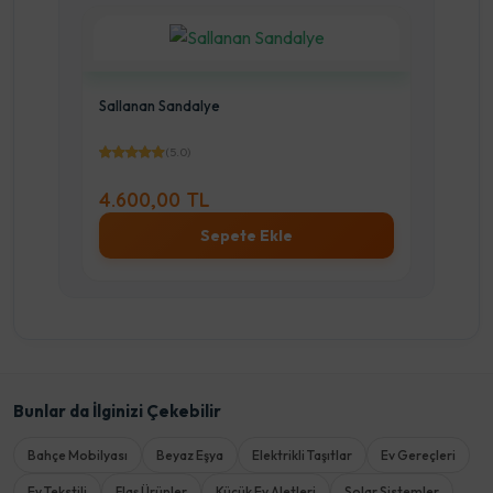
Sallanan Sandalye
Ortop
(5.0)
4.600,00 TL
1.2
Sepete Ekle
Bunlar da İlginizi Çekebilir
Bahçe Mobilyası
Beyaz Eşya
Elektrikli Taşıtlar
Ev Gereçleri
Ev Tekstili
Flaş Ürünler
Küçük Ev Aletleri
Solar Sistemler