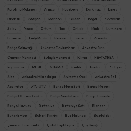
Kurutma Makinesi
Arnica
Hausberg
Korkmaz
Lines
Dinarsu
Padişah
Merinos
Queen
Regal
Skyworth
Soley
Visco
Örtüm
Taç
Orkide
Mink
Luminarc
Lorenzo
Lady Moda
Heniver
Gecem
Armada
Bahçe Salıncağı
Ankastre Davlumbaz
Ankastre Fırın
Çamaşır Makinesi
Bulaşık Makinesi
Klima
HEATASHEA
İmparator
MDHL
QUAMO
Freddo
Freddo
Airfryer
Alez
Ankastre Mikrodalga
Ankastre Ocak
Ankastre Set
Aspiratör
ATV-UTV
Bahçe Masa Seti
Bahçe Masası
Bahçe Oturma Grubu
Bahçe Sandalyesi
Banyo Baskülü
Banyo Havlusu
Battaniye
Battaniye Seti
Blender
Buharlı Mop
Buharlı Pişirici
Buz Makinesi
Buzdolabı
Çamaşır Kurutmalık
Çatal Kaşık Bıçak
Çay Kaşığı