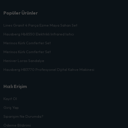
Popüler Ürünler
Lines Granit 4 Parça Ezme Maya Sahan Set
Hausberg Hb8550 Elektrikli Infrared Isıtıcı
Merinos Kürk Comferter Set
Merinos Kürk Comferter Set
Heniver Loras Sandalye
Hausberg HB3770 Profesyonel Dijital Kahve Makinesi
Hızlı Erişim
Kayıt Ol
Giriş Yap
Siparişim Ne Durumda?
Ödeme Bildirimi