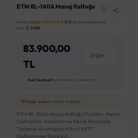
ETM BL-160A Masaj Koltuğu
Marka:
Diğer
|
5.0
(64 görüntülenme)
|
SKU:
Z.2698
83.900,00
TL
Hızlı Teslimat
(Kendi filomuzla teslimat)
3
kişi
şu anda bu ürünü inceliyor
ETM BL-160A Masaj Koltuğu Fiyatları, Resmi
Distribütör Garantisi ve Kendi Filomuzla
Teslimat Avantajıyla Kıbrıs KKTC
DoğruHome Store'da!