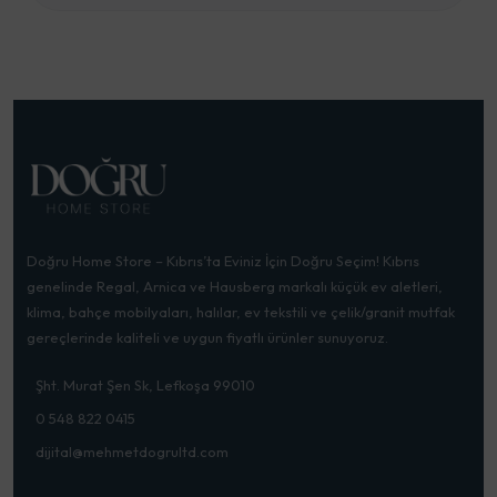
Doğru Home Store – Kıbrıs’ta Eviniz İçin Doğru Seçim! Kıbrıs
genelinde Regal, Arnica ve Hausberg markalı küçük ev aletleri,
klima, bahçe mobilyaları, halılar, ev tekstili ve çelik/granit mutfak
gereçlerinde kaliteli ve uygun fiyatlı ürünler sunuyoruz.
Şht. Murat Şen Sk, Lefkoşa 99010
0 548 822 0415
dijital@mehmetdogrultd.com