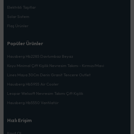
Elektrikli Taşıtlar
Solar Sistem
Flaş Ürünler
Popüler Ürünler
Hausberg Hb2285 Davlumbaz Beyaz
Koyu Minimal Çift Kişilik Nevresim Takımı - Kırmızı/Mavi
Lines Maya 30Cm Derin Granit Tencere Outlet
Hausberg Hb5955 Air Cooler
Leopar Welsoft Nevresim Takımı Çift Kişilik
Hausberg Hb5550 Vantilatör
Hızlı Erişim
Kayıt Ol