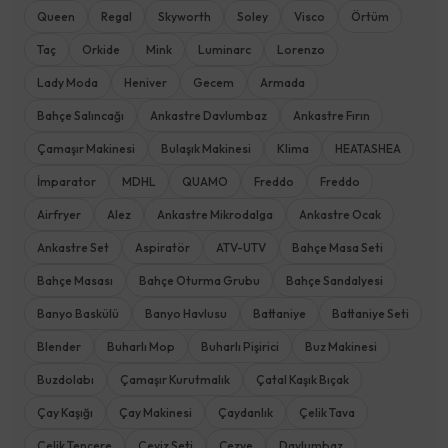
Queen
Regal
Skyworth
Soley
Visco
Örtüm
Taç
Orkide
Mink
Luminarc
Lorenzo
Lady Moda
Heniver
Gecem
Armada
Bahçe Salıncağı
Ankastre Davlumbaz
Ankastre Fırın
Çamaşır Makinesi
Bulaşık Makinesi
Klima
HEATASHEA
İmparator
MDHL
QUAMO
Freddo
Freddo
Airfryer
Alez
Ankastre Mikrodalga
Ankastre Ocak
Ankastre Set
Aspiratör
ATV-UTV
Bahçe Masa Seti
Bahçe Masası
Bahçe Oturma Grubu
Bahçe Sandalyesi
Banyo Baskülü
Banyo Havlusu
Battaniye
Battaniye Seti
Blender
Buharlı Mop
Buharlı Pişirici
Buz Makinesi
Buzdolabı
Çamaşır Kurutmalık
Çatal Kaşık Bıçak
Çay Kaşığı
Çay Makinesi
Çaydanlık
Çelik Tava
Çelik Tencere
Çeyiz Seti
Cezve
Davlumbaz