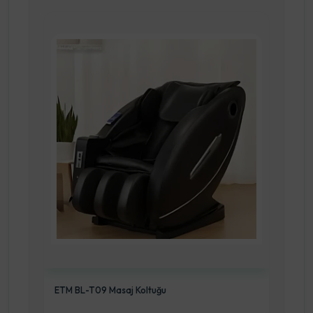
ETM BL-T09 Masaj Koltuğu
3 Ba