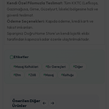
Kendi Özel Filomuzla Teslimat:
Tüm KKTC (Lefkoşa,
Gazimağusa, Girne, Güzelyurt, İskele) bölgesine hızlı ve
güvenli teslimat.
Ödeme Seçenekleri:
Kapıda ödeme, kredi kartı ve
taksit imkanları.
Siparişiniz DoğruHome Store'un kendi lojistik ekibi
tarafından kapınıza kadar özenle ulaştırılmaktadır.
Etiketler
Masaj Koltuklari
Ev Gereçleri
Diğer
#
#
#
Etm
Z68
Masaj
Koltuğu
#
#
#
#
Önerilen Diğer
Ürünler