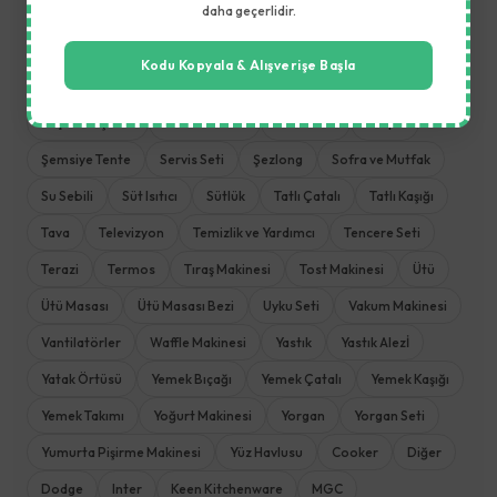
daha geçerlidir.
Mutfak Aletleri
Mutfak Havlusu
Mutfak Robotu
Mutfak Terazisi
Nevresim Takımı
Öğütme Makinesi
Kodu Kopyala & Alışverişe Başla
Pişirme ve Kızartma
Pizza Tavası
Plaj Havlusu
Rondo
Saç Düzleştirici
Saklama Kabı
Sefer Tası
Sehpa
Şemsiye Tente
Servis Seti
Şezlong
Sofra ve Mutfak
Su Sebili
Süt Isıtıcı
Sütlük
Tatlı Çatalı
Tatlı Kaşığı
Tava
Televizyon
Temizlik ve Yardımcı
Tencere Seti
Terazi
Termos
Tıraş Makinesi
Tost Makinesi
Ütü
Ütü Masası
Ütü Masası Bezi
Uyku Seti
Vakum Makinesi
Vantilatörler
Waffle Makinesi
Yastık
Yastık Alezİ
Yatak Örtüsü
Yemek Bıçağı
Yemek Çatalı
Yemek Kaşığı
Yemek Takımı
Yoğurt Makinesi
Yorgan
Yorgan Seti
Yumurta Pişirme Makinesi
Yüz Havlusu
Cooker
Diğer
Dodge
Inter
Keen Kitchenware
MGC