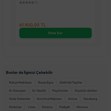
(0)
61.900,00 TL
2.
Stok Sor
Bunlar da İlginizi Çekebilir
Bahçe Mobilyası
Beyaz Eşya
Elektrikli Taşıtlar
Ev Gereçleri
Ev Tekstili
Flaş Ürünler
Küçük Ev Aletleri
Solar Sistemler
Kurutma Makinesi
Arnica
Hausberg
Korkmaz
Lines
Dinarsu
Padişah
Merinos