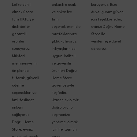
Lefke dahil
ankastre ocak
koruyoruz. Bize
olmak üzere
ve ankastre
duyduğunuz güven
tüm KKTC'ye
fırın
için teşekkür eder,
distribütör
seçeneklerimizle
evinizi Doğru Home
garantili
mutfaklarınıza
Store ile
ürünler
şıklık katıyoruz.
yenilemeye davet
sunuyoruz.
İhtiyaçlarınıza
ediyoruz.
Müşteri
uygun, kaliteli
memnuniyetini
ve güvenilir
ön planda
ürünleri Doğru
tutarak, güvenli
Home Store
ödeme
güvencesiyle
seçenekleri ve
keşfedin.
hızlı teslimat
Uzman ekibimiz,
imkanı
doğru ürünü
sağlıyoruz.
seçmenize
Doğru Home
yardımcı olmak
Store, evinizi
için her zaman
güzelleştirecek
hazır.