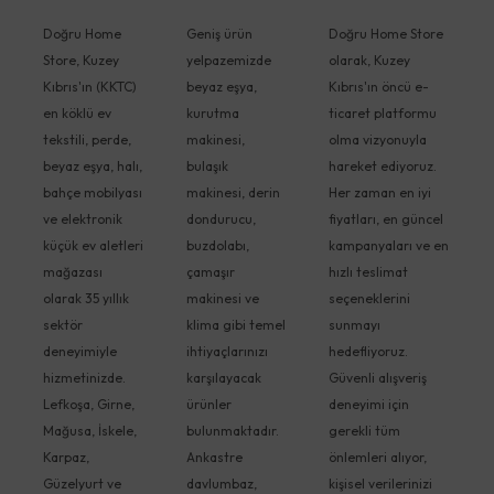
Doğru Home
Geniş ürün
Doğru Home Store
Store, Kuzey
yelpazemizde
olarak, Kuzey
Kıbrıs'ın (KKTC)
beyaz eşya,
Kıbrıs'ın öncü e-
en köklü ev
kurutma
ticaret platformu
tekstili, perde,
makinesi,
olma vizyonuyla
beyaz eşya, halı,
bulaşık
hareket ediyoruz.
bahçe mobilyası
makinesi, derin
Her zaman en iyi
ve elektronik
dondurucu,
fiyatları, en güncel
küçük ev aletleri
buzdolabı,
kampanyaları ve en
mağazası
çamaşır
hızlı teslimat
olarak 35 yıllık
makinesi ve
seçeneklerini
sektör
klima gibi temel
sunmayı
deneyimiyle
ihtiyaçlarınızı
hedefliyoruz.
hizmetinizde.
karşılayacak
Güvenli alışveriş
Lefkoşa, Girne,
ürünler
deneyimi için
Mağusa, İskele,
bulunmaktadır.
gerekli tüm
Karpaz,
Ankastre
önlemleri alıyor,
Güzelyurt ve
davlumbaz,
kişisel verilerinizi