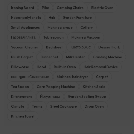
Ironing Board
Pike
Camping Chairs
Electric Oven
Nabor polytenets
Halı
Garden Furniture
Small Appliances
Makinesi crepe
Cutlery
Газовая плита
Tablespoon
Makinesi Vacuum
Vacuum Cleaner
Bed sheet
Καστριούλια
Dessert Fork
Plush Carpet
Dinner Set
Milk Heater
Grinding Machine
Pillowcase
Hood
Built-in Oven
Hair Removal Device
συστήματα Солнечные
Makinesi hair dryer
Carpet
Tea Spoon
Corn Popping Machine
Kitchen Scale
Kitchenware
Йогуртница
Garden Seating Group
Climate
Terms
Steel Cookware
Drum Oven
Kitchen Towel