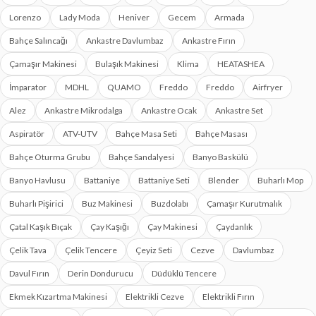
Lorenzo
Lady Moda
Heniver
Gecem
Armada
Bahçe Salıncağı
Ankastre Davlumbaz
Ankastre Fırın
Çamaşır Makinesi
Bulaşık Makinesi
Klima
HEATASHEA
İmparator
MDHL
QUAMO
Freddo
Freddo
Airfryer
Alez
Ankastre Mikrodalga
Ankastre Ocak
Ankastre Set
Aspiratör
ATV-UTV
Bahçe Masa Seti
Bahçe Masası
Bahçe Oturma Grubu
Bahçe Sandalyesi
Banyo Baskülü
Banyo Havlusu
Battaniye
Battaniye Seti
Blender
Buharlı Mop
Buharlı Pişirici
Buz Makinesi
Buzdolabı
Çamaşır Kurutmalık
Çatal Kaşık Bıçak
Çay Kaşığı
Çay Makinesi
Çaydanlık
Çelik Tava
Çelik Tencere
Çeyiz Seti
Cezve
Davlumbaz
Davul Fırın
Derin Dondurucu
Düdüklü Tencere
Ekmek Kızartma Makinesi
Elektrikli Cezve
Elektrikli Fırın