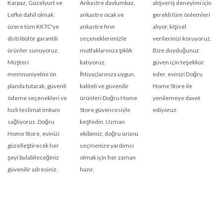
Karpaz, Güzelyurt ve
Ankastre davlumbaz,
alışveriş deneyimi için
Lefke dahil olmak
ankastre ocak ve
gerekli tüm önlemleri
üzere tüm KKTC'ye
ankastre fırın
alıyor, kişisel
distribütör garantili
seçeneklerimizle
verilerinizi koruyoruz.
ürünler sunuyoruz.
mutfaklarınıza şıklık
Bize duyduğunuz
Müşteri
katıyoruz.
güven için teşekkür
memnuniyetini ön
İhtiyaçlarınıza uygun,
eder, evinizi Doğru
planda tutarak, güvenli
kaliteli ve güvenilir
Home Store ile
ödeme seçenekleri ve
ürünleri Doğru Home
yenilemeye davet
hızlı teslimat imkanı
Store güvencesiyle
ediyoruz.
sağlıyoruz. Doğru
keşfedin. Uzman
Home Store, evinizi
ekibimiz, doğru ürünü
güzelleştirecek her
seçmenize yardımcı
şeyi bulabileceğiniz
olmak için her zaman
güvenilir adresiniz.
hazır.