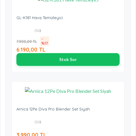
GL-K181 Hava Temizleyici
(5.0)
-
7.500,00 TL
%17
6.190,00 TL
Stok Sor
Arnica 12Pe Diva Pro Blender Set Siyah
(5.0)
3.990,00 TL