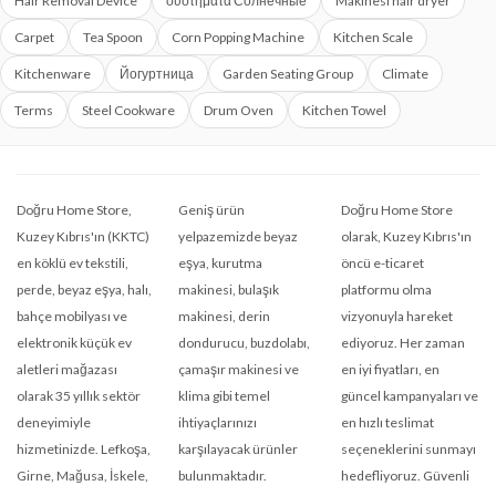
Hair Removal Device
συστήματα Солнечные
Makinesi hair dryer
Carpet
Tea Spoon
Corn Popping Machine
Kitchen Scale
Kitchenware
Йогуртница
Garden Seating Group
Climate
Terms
Steel Cookware
Drum Oven
Kitchen Towel
Doğru Home Store,
Geniş ürün
Doğru Home Store
Kuzey Kıbrıs'ın (KKTC)
yelpazemizde beyaz
olarak, Kuzey Kıbrıs'ın
en köklü ev tekstili,
eşya, kurutma
öncü e-ticaret
perde, beyaz eşya, halı,
makinesi, bulaşık
platformu olma
bahçe mobilyası ve
makinesi, derin
vizyonuyla hareket
elektronik küçük ev
dondurucu, buzdolabı,
ediyoruz. Her zaman
aletleri mağazası
çamaşır makinesi ve
en iyi fiyatları, en
olarak 35 yıllık sektör
klima gibi temel
güncel kampanyaları ve
deneyimiyle
ihtiyaçlarınızı
en hızlı teslimat
hizmetinizde. Lefkoşa,
karşılayacak ürünler
seçeneklerini sunmayı
Girne, Mağusa, İskele,
bulunmaktadır.
hedefliyoruz. Güvenli