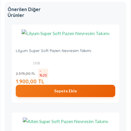
0%
Önerilen Diğer
Ürünler
3 Yıldız
0%
2 Yıldız
0%
Lilyum Super Soft Pazen Nevresim Takımı
1 Yıldız
0%
(5.0)
-
2.375,00 TL
%20
1.900,00 TL
Sepete Ekle