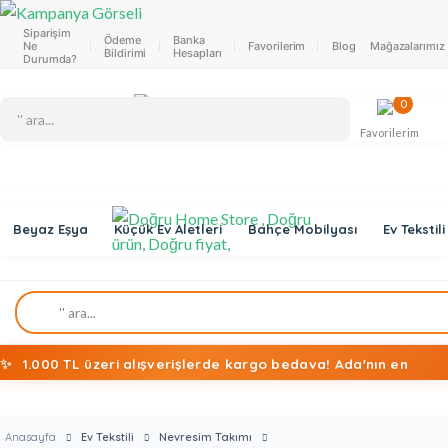
Siparişim
Ödeme
Banka
Ne
Favorilerim
Blog
Mağazalarımız
Bildirimi
Hesapları
Durumda?
0
Favorilerim
Beyaz Eşya
Küçük Ev Aletleri
Bahçe Mobilyası
Ev Tekstili
✨
1.000 TL üzeri alışverişlerde kargo bedava! Ada'nın en
ekonomik alışveriş mağazasına hoş geldiniz!
Anasayfa
Ev Tekstili
Nevresim Takımı