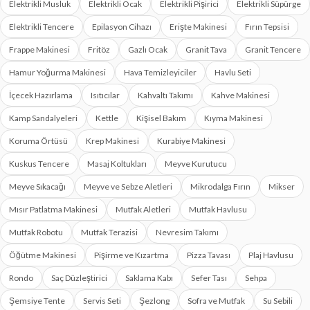
Elektrikli Musluk
Elektrikli Ocak
Elektrikli Pişirici
Elektrikli Süpürge
Elektrikli Tencere
Epilasyon Cihazı
Erişte Makinesi
Fırın Tepsisi
Frappe Makinesi
Fritöz
Gazlı Ocak
Granit Tava
Granit Tencere
Hamur Yoğurma Makinesi
Hava Temizleyiciler
Havlu Seti
İçecek Hazırlama
Isıtıcılar
Kahvaltı Takımı
Kahve Makinesi
Kamp Sandalyeleri
Kettle
Kişisel Bakım
Kıyma Makinesi
Koruma Örtüsü
Krep Makinesi
Kurabiye Makinesi
Kuskus Tencere
Masaj Koltukları
Meyve Kurutucu
Meyve Sıkacağı
Meyve ve Sebze Aletleri
Mikrodalga Fırın
Mikser
Mısır Patlatma Makinesi
Mutfak Aletleri
Mutfak Havlusu
Mutfak Robotu
Mutfak Terazisi
Nevresim Takımı
Öğütme Makinesi
Pişirme ve Kızartma
Pizza Tavası
Plaj Havlusu
Rondo
Saç Düzleştirici
Saklama Kabı
Sefer Tası
Sehpa
Şemsiye Tente
Servis Seti
Şezlong
Sofra ve Mutfak
Su Sebili