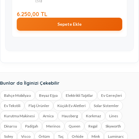
(5.0)
6.250,00 TL
Sepete Ekle
Bunlar da İlginizi Çekebilir
Bahçe Mobilyası
Beyaz Eşya
Elektrikli Taşıtlar
Ev Gereçleri
Ev Tekstili
Flaş Ürünler
Küçük Ev Aletleri
Solar Sistemler
Kurutma Makinesi
Arnica
Hausberg
Korkmaz
Lines
Dinarsu
Padişah
Merinos
Queen
Regal
Skyworth
Soley
Visco
Örtüm
Taç
Orkide
Mink
Luminarc