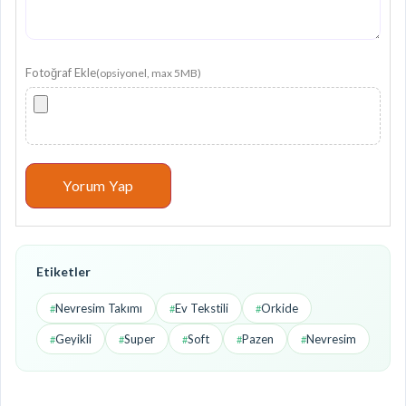
Fotoğraf Ekle
(opsiyonel, max 5MB)
Yorum Yap
Ürün Puanlama Oranları
Etiketler
5.0 / 5
Nevresim Takımı
Ev Tekstili
Orkide
#
#
#
5 Yıldız
Geyikli
Super
Soft
Pazen
Nevresim
#
#
#
#
#
0%
4 Yıldız