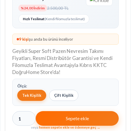
2.500,00 TL
%24,00 İndirim
Hızlı Teslimat
(Kendi filomuzla teslimat)
10
kişi
şu anda bu ürünü inceliyor
Geyikli Super Soft Pazen Nevresim Takımı
Fiyatları, Resmi Distribütör Garantisi ve Kendi
Filomuzla Teslimat Avantajıyla Kıbrıs KKTC
DoğruHome Store'da!
Ölçü:
Tek Kişilik
Çift Kişilik
Sepete ekle
1
veya
hemen sepete ekle ve ödemeye geç →