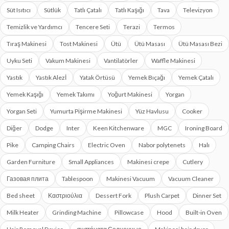
Süt Isıtıcı
Sütlük
Tatlı Çatalı
Tatlı Kaşığı
Tava
Televizyon
Temizlik ve Yardımcı
Tencere Seti
Terazi
Termos
Tıraş Makinesi
Tost Makinesi
Ütü
Ütü Masası
Ütü Masası Bezi
Uyku Seti
Vakum Makinesi
Vantilatörler
Waffle Makinesi
Yastık
Yastık Alezİ
Yatak Örtüsü
Yemek Bıçağı
Yemek Çatalı
Yemek Kaşığı
Yemek Takımı
Yoğurt Makinesi
Yorgan
Yorgan Seti
Yumurta Pişirme Makinesi
Yüz Havlusu
Cooker
Diğer
Dodge
Inter
Keen Kitchenware
MGC
Ironing Board
Pike
Camping Chairs
Electric Oven
Nabor polytenets
Halı
Garden Furniture
Small Appliances
Makinesi crepe
Cutlery
Газовая плита
Tablespoon
Makinesi Vacuum
Vacuum Cleaner
Bed sheet
Καστριούλια
Dessert Fork
Plush Carpet
Dinner Set
Milk Heater
Grinding Machine
Pillowcase
Hood
Built-in Oven