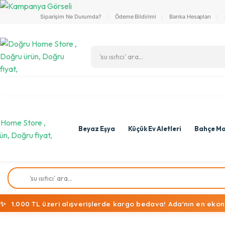
Siparişim Ne Durumda?
Ödeme Bildirimi
Banka Hesapları
Beyaz Eşya
Küçük Ev Aletleri
Bahçe Mo
✨
1.000 TL üzeri alışverişlerde kargo bedava! Ada'nın en ekon