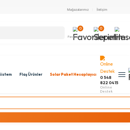
Mağazalarımız
İletişim
0
0
Favorilerim
Sepetim
Kayıt & Giriş
Sistem
Flaş Ürünler
Solar Paket Hesaplayıcı
0 548
822 0415
Online
Destek