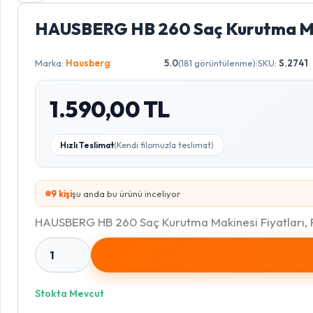
HAUSBERG HB 260 Saç Kurutma M
Marka:
Hausberg
|
5.0
(181 görüntülenme)
|
SKU:
S.2741
1.590,00 TL
Hızlı Teslimat
(Kendi filomuzla teslimat)
9
kişi
şu anda bu ürünü inceliyor
HAUSBERG HB 260 Saç Kurutma Makinesi Fiyatları, R
1
Stokta Mevcut