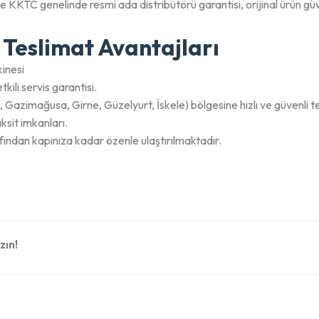
 ve KKTC genelinde resmi ada distribütörü garantisi, orijinal ürün
 Teslimat Avantajları
inesi
kili servis garantisi.
azimağusa, Girne, Güzelyurt, İskele) bölgesine hızlı ve güvenli te
ksit imkanları.
fından kapınıza kadar özenle ulaştırılmaktadır.
zın!