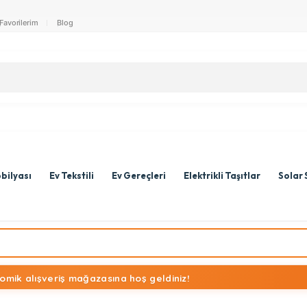
Favorilerim
Blog
bilyası
Ev Tekstili
Ev Gereçleri
Elektrikli Taşıtlar
Solar 
omik alışveriş mağazasına hoş geldiniz!