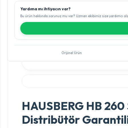
Yardıma mı ihtiyacın var?
Bu ürün hakkında sorunuz mu var? Uzman ekibimiz size yardımcı ol
Orijinal Ürün
HAUSBERG HB 260 Sa
Distribütör Garantil