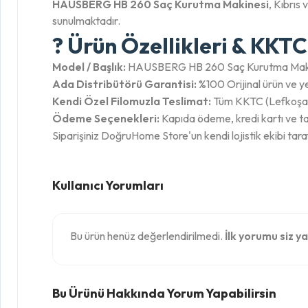
HAUSBERG HB 260 Saç Kurutma Makinesi
, Kıbrıs
sunulmaktadır.
? Ürün Özellikleri & KKTC
Model / Başlık:
HAUSBERG HB 260 Saç Kurutma Mak
Ada Distribütörü Garantisi:
%100 Orijinal ürün ve yet
Kendi Özel Filomuzla Teslimat:
Tüm KKTC (Lefkoşa, G
Ödeme Seçenekleri:
Kapıda ödeme, kredi kartı ve ta
Siparişiniz DoğruHome Store'un kendi lojistik ekibi tara
Kullanıcı Yorumları
Bu ürün henüz değerlendirilmedi.
İlk yorumu siz ya
Bu Ürünü Hakkında Yorum Yapabilirsin