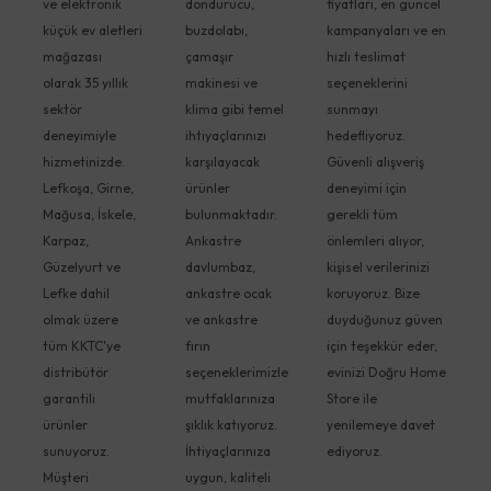
ve elektronik
dondurucu,
fiyatları, en güncel
küçük ev aletleri
buzdolabı,
kampanyaları ve en
mağazası
çamaşır
hızlı teslimat
olarak 35 yıllık
makinesi ve
seçeneklerini
sektör
klima gibi temel
sunmayı
deneyimiyle
ihtiyaçlarınızı
hedefliyoruz.
hizmetinizde.
karşılayacak
Güvenli alışveriş
Lefkoşa, Girne,
ürünler
deneyimi için
Mağusa, İskele,
bulunmaktadır.
gerekli tüm
Karpaz,
Ankastre
önlemleri alıyor,
Güzelyurt ve
davlumbaz,
kişisel verilerinizi
Lefke dahil
ankastre ocak
koruyoruz. Bize
olmak üzere
ve ankastre
duyduğunuz güven
tüm KKTC'ye
fırın
için teşekkür eder,
distribütör
seçeneklerimizle
evinizi Doğru Home
garantili
mutfaklarınıza
Store ile
ürünler
şıklık katıyoruz.
yenilemeye davet
sunuyoruz.
İhtiyaçlarınıza
ediyoruz.
Müşteri
uygun, kaliteli