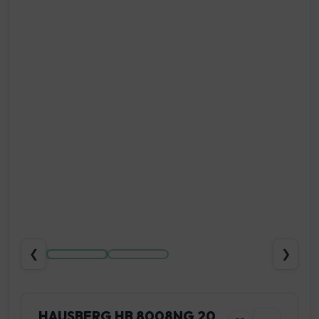
❮
❯
HAUSBERG HB 8008NG 20