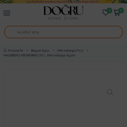
0
0
Anasayfa
Beyaz Eşya
Mikrodalga Fırın
HAUSBERG HB 8008NG 20 L. Mikrodalga Siyah