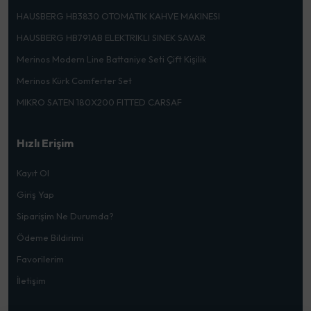
HAUSBERG HB3830 OTOMATIK KAHVE MAKINESI
HAUSBERG HB791AB ELEKTRIKLI SINEK SAVAR
Merinos Modern Line Battaniye Seti Çift Kişilik
Merinos Kürk Comferter Set
MIKRO SATEN 180X200 FITTED CARSAF
Hızlı Erişim
Kayıt Ol
Giriş Yap
Siparişim Ne Durumda?
Ödeme Bildirimi
Favorilerim
İletişim