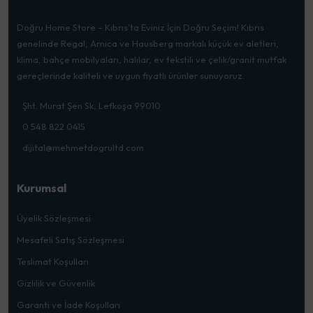
Doğru Home Store – Kıbrıs’ta Eviniz İçin Doğru Seçim! Kıbrıs
genelinde Regal, Arnica ve Hausberg markalı küçük ev aletleri,
klima, bahçe mobilyaları, halılar, ev tekstili ve çelik/granit mutfak
gereçlerinde kaliteli ve uygun fiyatlı ürünler sunuyoruz.
Şht. Murat Şen Sk, Lefkoşa 99010
0 548 822 0415
dijital@mehmetdogrultd.com
Kurumsal
Üyelik Sözleşmesi
Mesafeli Satış Sözleşmesi
Teslimat Koşulları
Gizlilik ve Güvenlik
Garanti ve İade Koşulları