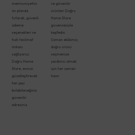
memnuniyetini
ve güvenilir
ön planda
ürünleri Doğru
tutarak, güvenli
Home Store
ödeme
güvencesiyle
seçenekleri ve
keşfedin.
hızlı teslimat
Uzman ekibimiz,
imkanı
doğru ürünü
sağlıyoruz.
seçmenize
Doğru Home
yardımcı olmak
Store, evinizi
için her zaman
güzelleştirecek
hazır.
her şeyi
bulabileceğiniz
güvenilir
adresiniz.