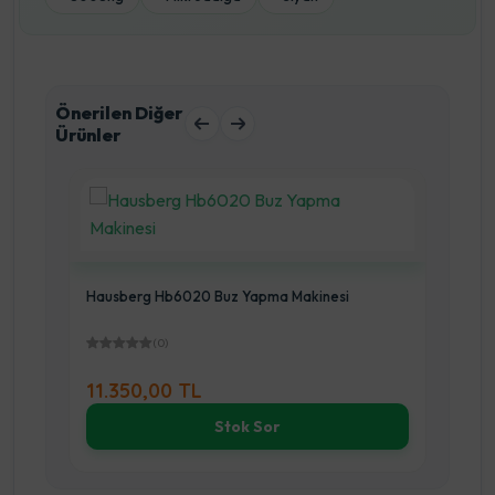
Önerilen Diğer
Ürünler
eyaz
Hausberg Hb6020 Buz Yapma Makinesi
HAU
(0)
11.350,00 TL
9.
Stok Sor