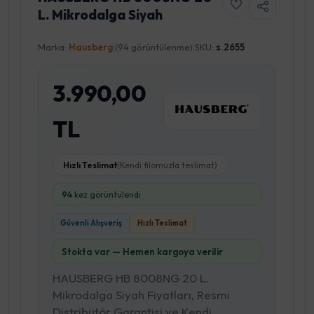
L. Mikrodalga Siyah
Marka:
Hausberg
|
(94 görüntülenme)
|
SKU:
s.2655
3.990,00
TL
Hızlı Teslimat
(Kendi filomuzla teslimat)
94
kez görüntülendi
Güvenli Alışveriş
Hızlı Teslimat
Stokta var — Hemen kargoya verilir
HAUSBERG HB 8008NG 20 L.
Mikrodalga Siyah Fiyatları, Resmi
Distribütör Garantisi ve Kendi