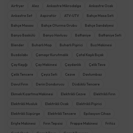
Airfryer
Alez
Ankastre Mikrodalga
Ankastre Ocak
Ankastre Set
Aspiratör
ATV-UTV
Bahçe Masa Seti
Bahçe Masası
Bahçe Oturma Grubu
Bahçe Sandalyesi
Banyo Baskülü
Banyo Havlusu
Battaniye
Battaniye Seti
Blender
Buharlı Mop
Buharlı Pişirici
Buz Makinesi
Buzdolabı
Çamaşır Kurutmalık
Çatal Kaşık Bıçak
Çay Kaşığı
Çay Makinesi
Çaydanlık
Çelik Tava
Çelik Tencere
Çeyiz Seti
Cezve
Davlumbaz
Davul Fırın
Derin Dondurucu
Düdüklü Tencere
Ekmek Kızartma Makinesi
Elektrikli Cezve
Elektrikli Fırın
Elektrikli Musluk
Elektrikli Ocak
Elektrikli Pişirici
Elektrikli Süpürge
Elektrikli Tencere
Epilasyon Cihazı
Erişte Makinesi
Fırın Tepsisi
Frappe Makinesi
Fritöz