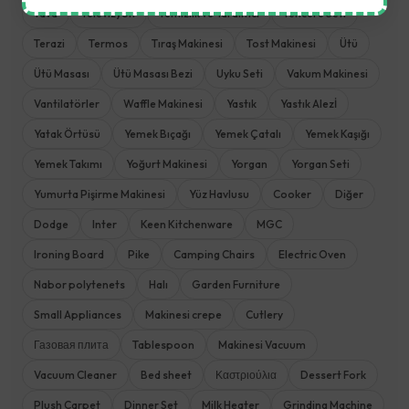
Tava
Televizyon
Temizlik ve Yardımcı
Tencere Seti
Terazi
Termos
Tıraş Makinesi
Tost Makinesi
Ütü
Ütü Masası
Ütü Masası Bezi
Uyku Seti
Vakum Makinesi
Vantilatörler
Waffle Makinesi
Yastık
Yastık Alezİ
Yatak Örtüsü
Yemek Bıçağı
Yemek Çatalı
Yemek Kaşığı
Yemek Takımı
Yoğurt Makinesi
Yorgan
Yorgan Seti
Yumurta Pişirme Makinesi
Yüz Havlusu
Cooker
Diğer
Dodge
Inter
Keen Kitchenware
MGC
Ironing Board
Pike
Camping Chairs
Electric Oven
Nabor polytenets
Halı
Garden Furniture
Small Appliances
Makinesi crepe
Cutlery
Газовая плита
Tablespoon
Makinesi Vacuum
Vacuum Cleaner
Bed sheet
Καστριούλια
Dessert Fork
Plush Carpet
Dinner Set
Milk Heater
Grinding Machine