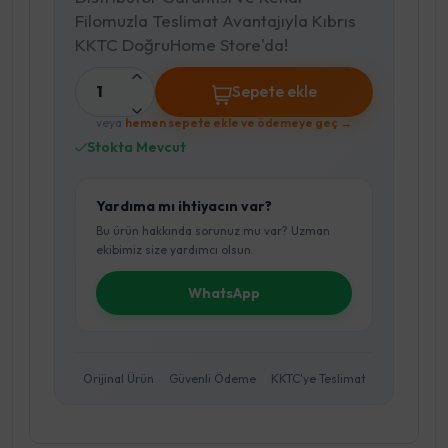
Filomuzla Teslimat Avantajıyla Kıbrıs
KKTC DoğruHome Store'da!
1
Sepete ekle
veya
hemen sepete ekle ve ödemeye geç →
Stokta Mevcut
Yardıma mı ihtiyacın var?
Bu ürün hakkında sorunuz mu var? Uzman
ekibimiz size yardımcı olsun.
WhatsApp
Orijinal Ürün
Güvenli Ödeme
KKTC'ye Teslimat