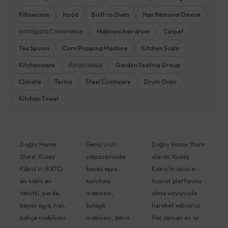
Pillowcase
Hood
Built-in Oven
Hair Removal Device
συστήματα Солнечные
Makinesi hair dryer
Carpet
Tea Spoon
Corn Popping Machine
Kitchen Scale
Kitchenware
Йогуртница
Garden Seating Group
Climate
Terms
Steel Cookware
Drum Oven
Kitchen Towel
Doğru Home
Geniş ürün
Doğru Home Store
Store, Kuzey
yelpazemizde
olarak, Kuzey
Kıbrıs'ın (KKTC)
beyaz eşya,
Kıbrıs'ın öncü e-
en köklü ev
kurutma
ticaret platformu
tekstili, perde,
makinesi,
olma vizyonuyla
beyaz eşya, halı,
bulaşık
hareket ediyoruz.
bahçe mobilyası
makinesi, derin
Her zaman en iyi