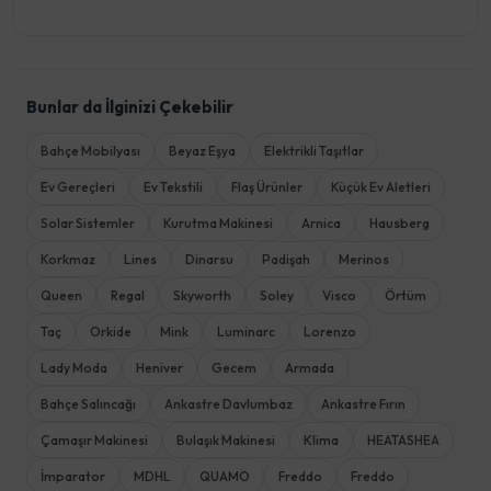
Bunlar da İlginizi Çekebilir
Bahçe Mobilyası
Beyaz Eşya
Elektrikli Taşıtlar
Ev Gereçleri
Ev Tekstili
Flaş Ürünler
Küçük Ev Aletleri
Solar Sistemler
Kurutma Makinesi
Arnica
Hausberg
Korkmaz
Lines
Dinarsu
Padişah
Merinos
Queen
Regal
Skyworth
Soley
Visco
Örtüm
Taç
Orkide
Mink
Luminarc
Lorenzo
Lady Moda
Heniver
Gecem
Armada
Bahçe Salıncağı
Ankastre Davlumbaz
Ankastre Fırın
Çamaşır Makinesi
Bulaşık Makinesi
Klima
HEATASHEA
İmparator
MDHL
QUAMO
Freddo
Freddo