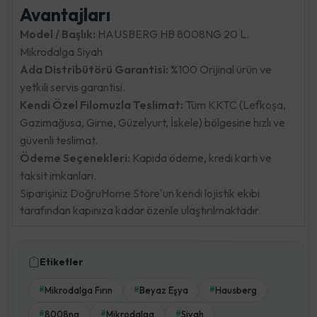
Avantajları
Model / Başlık:
HAUSBERG HB 8008NG 20 L.
Mikrodalga Siyah
Ada Distribütörü Garantisi:
%100 Orijinal ürün ve
yetkili servis garantisi.
Kendi Özel Filomuzla Teslimat:
Tüm KKTC (Lefkoşa,
Gazimağusa, Girne, Güzelyurt, İskele) bölgesine hızlı ve
güvenli teslimat.
Ödeme Seçenekleri:
Kapıda ödeme, kredi kartı ve
taksit imkanları.
Siparişiniz DoğruHome Store'un kendi lojistik ekibi
tarafından kapınıza kadar özenle ulaştırılmaktadır.
Etiketler
Mikrodalga Fırın
Beyaz Eşya
Hausberg
#
#
#
8008ng
Mikrodalga
Siyah
#
#
#