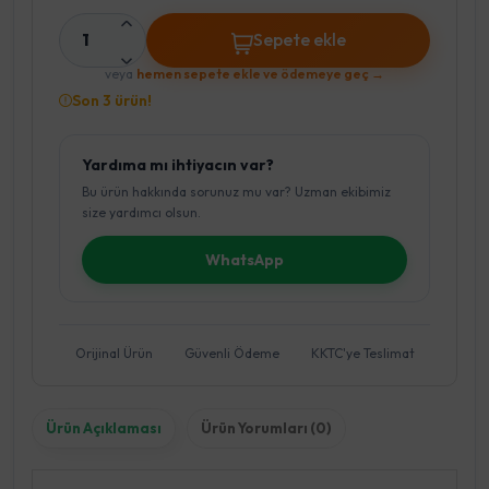
1
Sepete ekle
veya
hemen sepete ekle ve ödemeye geç →
Son 3 ürün!
Yardıma mı ihtiyacın var?
Bu ürün hakkında sorunuz mu var? Uzman ekibimiz
size yardımcı olsun.
WhatsApp
Orijinal Ürün
Güvenli Ödeme
KKTC'ye Teslimat
Ürün Açıklaması
Ürün Yorumları (0)