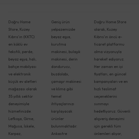
Doğru Home
Geniş ürün
Doğru Home Store
Store, Kuzey
yelpazemizde
olarak, Kuzey
Kıbrıs'ın (KKTC)
beyaz eşya,
Kıbrıs'ın öncü e-
en köklü ev
kurutma
ticaret platformu
tekstili, perde,
makinesi, bulaşık
olma vizyonuyla
beyaz eşya, halı,
makinesi, derin
hareket ediyoruz.
bahçe mobilyası
dondurucu,
Her zaman en iyi
ve elektronik
buzdolabı,
fiyatları, en güncel
küçük ev aletleri
çamaşır makinesi
kampanyaları ve en
mağazası olarak
ve klima gibi
hızlı teslimat
35 yıllık sektör
temel
seçeneklerini
deneyimiyle
ihtiyaçlarınızı
sunmayı
hizmetinizde.
karşılayacak
hedefliyoruz. Güvenli
Lefkoşa, Girne,
ürünler
alışveriş deneyimi
Mağusa, İskele,
bulunmaktadır.
için gerekli tüm
Karpaz,
Ankastre
önlemleri alıyor,