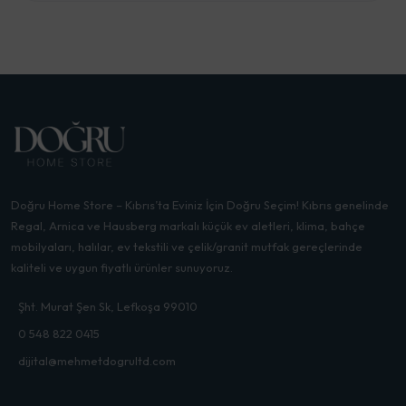
Doğru Home Store – Kıbrıs’ta Eviniz İçin Doğru Seçim! Kıbrıs genelinde
Regal, Arnica ve Hausberg markalı küçük ev aletleri, klima, bahçe
mobilyaları, halılar, ev tekstili ve çelik/granit mutfak gereçlerinde
kaliteli ve uygun fiyatlı ürünler sunuyoruz.
Şht. Murat Şen Sk, Lefkoşa 99010
0 548 822 0415
dijital@mehmetdogrultd.com