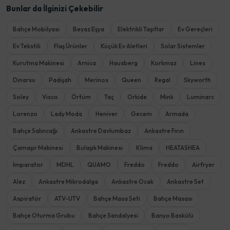
Bunlar da İlginizi Çekebilir
Bahçe Mobilyası
Beyaz Eşya
Elektrikli Taşıtlar
Ev Gereçleri
Ev Tekstili
Flaş Ürünler
Küçük Ev Aletleri
Solar Sistemler
Kurutma Makinesi
Arnica
Hausberg
Korkmaz
Lines
Dinarsu
Padişah
Merinos
Queen
Regal
Skyworth
Soley
Visco
Örtüm
Taç
Orkide
Mink
Luminarc
Lorenzo
Lady Moda
Heniver
Gecem
Armada
Bahçe Salıncağı
Ankastre Davlumbaz
Ankastre Fırın
Çamaşır Makinesi
Bulaşık Makinesi
Klima
HEATASHEA
İmparator
MDHL
QUAMO
Freddo
Freddo
Airfryer
Alez
Ankastre Mikrodalga
Ankastre Ocak
Ankastre Set
Aspiratör
ATV-UTV
Bahçe Masa Seti
Bahçe Masası
Bahçe Oturma Grubu
Bahçe Sandalyesi
Banyo Baskülü