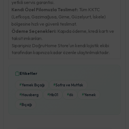
yetkili servis garantisi.
Kendi Özel Filomuzla Teslimat:
Tüm KKTC
(Lefkoşa, Gazimağusa, Girne, Güzelyurt, İskele)
bölgesine hızlı ve güvenli teslimat.
Ödeme Seçenekleri:
Kapıda ödeme, kredi kartı ve
taksit imkanları.
Siparişiniz DoğruHome Store'un kendi lojistik ekibi
tarafından kapınıza kadar özenle ulaştırılmaktadır.
Etiketler
Yemek Bıçağı
Sofra ve Mutfak
#
#
Hausberg
Hb01
6lı
Yemek
#
#
#
#
Bıçağı
#