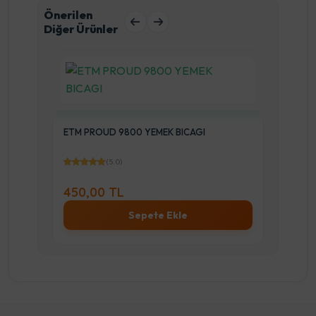
Önerilen
Diğer Ürünler
ETM PROUD 9800 YEMEK BICAGI
8800
(5.0)
450,00 TL
3.7
Sepete Ekle