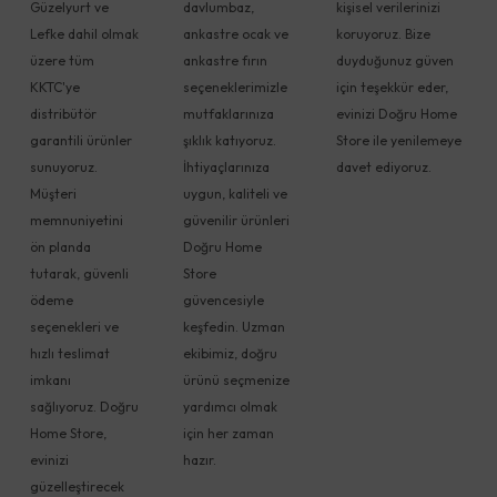
Güzelyurt ve
davlumbaz,
kişisel verilerinizi
Lefke dahil olmak
ankastre ocak ve
koruyoruz. Bize
üzere tüm
ankastre fırın
duyduğunuz güven
KKTC'ye
seçeneklerimizle
için teşekkür eder,
distribütör
mutfaklarınıza
evinizi Doğru Home
garantili ürünler
şıklık katıyoruz.
Store ile yenilemeye
sunuyoruz.
İhtiyaçlarınıza
davet ediyoruz.
Müşteri
uygun, kaliteli ve
memnuniyetini
güvenilir ürünleri
ön planda
Doğru Home
tutarak, güvenli
Store
ödeme
güvencesiyle
seçenekleri ve
keşfedin. Uzman
hızlı teslimat
ekibimiz, doğru
imkanı
ürünü seçmenize
sağlıyoruz. Doğru
yardımcı olmak
Home Store,
için her zaman
evinizi
hazır.
güzelleştirecek