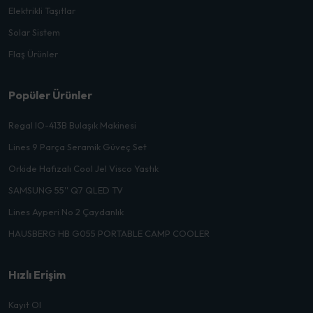
Elektrikli Taşıtlar
Solar Sistem
Flaş Ürünler
Popüler Ürünler
Regal IO-413B Bulaşık Makinesi
Lines 9 Parça Seramik Güveç Set
Orkide Hafızalı Cool Jel Visco Yastık
SAMSUNG 55'' Q7 QLED TV
Lines Ayperi No 2 Çaydanlık
HAUSBERG HB G055 PORTABLE CAMP COOLER
Hızlı Erişim
Kayıt Ol