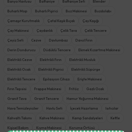
Banyo Havlusu
Battaniye
Battaniye Seti
Blender
Buharlı Mop
Buharlı Pişirici
Buz Makinesi
Buzdolabı
Çamaşır Kurutmalık
Çatal Kaşık Bıçak
Çay Kaşığı
Çay Makinesi
Çaydanlık
Çelik Tava
Çelik Tencere
Çeyiz Seti
Cezve
Davlumbaz
Davul Fırın
Derin Dondurucu
Düdüklü Tencere
Ekmek Kızartma Makinesi
Elektrikli Cezve
Elektrikli Fırın
Elektrikli Musluk
Elektrikli Ocak
Elektrikli Pişirici
Elektrikli Süpürge
Elektrikli Tencere
Epilasyon Cihazı
Erişte Makinesi
Fırın Tepsisi
Frappe Makinesi
Fritöz
Gazlı Ocak
Granit Tava
Granit Tencere
Hamur Yoğurma Makinesi
Hava Temizleyiciler
Havlu Seti
İçecek Hazırlama
Isıtıcılar
Kahvaltı Takımı
Kahve Makinesi
Kamp Sandalyeleri
Kettle
Kişisel Bakım
Kıyma Makinesi
Koruma Örtüsü