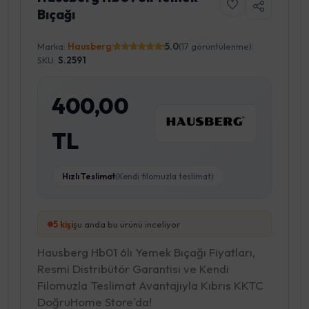
Bıçağı
Marka:
Hausberg
|
5.0
(17 görüntülenme)
|
SKU:
S.2591
400,00
TL
Hızlı Teslimat
(Kendi filomuzla teslimat)
5
kişi
şu anda bu ürünü inceliyor
Hausberg Hb01 6lı Yemek Bıçağı Fiyatları,
Resmi Distribütör Garantisi ve Kendi
Filomuzla Teslimat Avantajıyla Kıbrıs KKTC
DoğruHome Store'da!