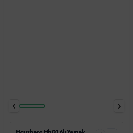
❮
❯
Hausberg Hb01 6lı Yemek