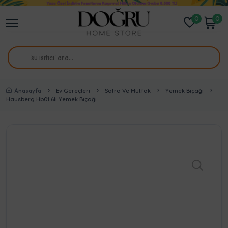
0
0
Anasayfa
Ev Gereçleri
Sofra Ve Mutfak
Yemek Bıçağı
Hausberg Hb01 6lı Yemek Bıçağı