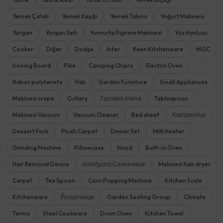
Yemek Çatalı
Yemek Kaşığı
Yemek Takımı
Yoğurt Makinesi
Yorgan
Yorgan Seti
Yumurta Pişirme Makinesi
Yüz Havlusu
Cooker
Diğer
Dodge
Inter
Keen Kitchenware
MGC
Ironing Board
Pike
Camping Chairs
Electric Oven
Nabor polytenets
Halı
Garden Furniture
Small Appliances
Makinesi crepe
Cutlery
Газовая плита
Tablespoon
Makinesi Vacuum
Vacuum Cleaner
Bed sheet
Καστριούλια
Dessert Fork
Plush Carpet
Dinner Set
Milk Heater
Grinding Machine
Pillowcase
Hood
Built-in Oven
Hair Removal Device
συστήματα Солнечные
Makinesi hair dryer
Carpet
Tea Spoon
Corn Popping Machine
Kitchen Scale
Kitchenware
Йогуртница
Garden Seating Group
Climate
Terms
Steel Cookware
Drum Oven
Kitchen Towel