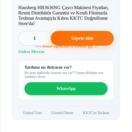
Hausberg HB3636NG Çaycı Makinesi Fiyatları,
Resmi Distribütör Garantisi ve Kendi Filomuzla
Teslimat Avantajıyla Kıbrıs KKTC DoğruHome
Store'da!
1
Sepete ekle
veya
hemen sepete ekle ve ödemeye geç →
Stokta Mevcut
Yardıma mı ihtiyacın var?
Bu ürün hakkında sorunuz mu var? Uzman ekibimiz size
yardımcı olsun.
WhatsApp
Orijinal Ürün
Güvenli Ödeme
KKTC'ye Teslimat