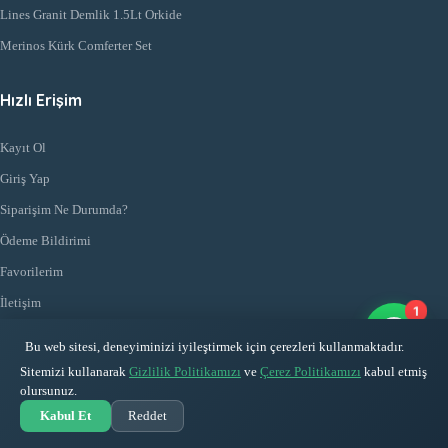
Lines Granit Demlik 1.5Lt Orkide
Merinos Kürk Comferter Set
Hızlı Erişim
Kayıt Ol
Giriş Yap
Siparişim Ne Durumda?
Ödeme Bildirimi
Favorilerim
İletişim
1
Bu web sitesi, deneyiminizi iyileştirmek için çerezleri kullanmaktadır.
Sitemizi kullanarak
Gizlilik Politikamızı
ve
Çerez Politikamızı
kabul etmiş
© 2026
Mehmet Doğru Ticaret
. Tüm Hakları Saklıdır
olursunuz.
Kabul Et
Reddet