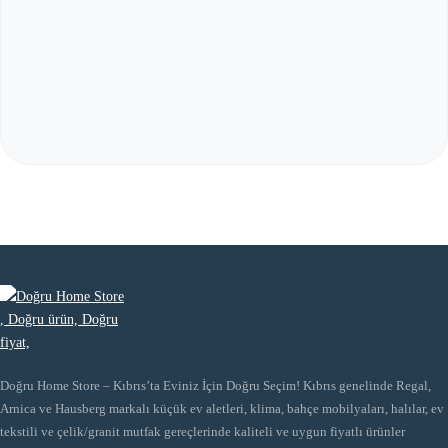
Doğru Home Store – Kıbrıs’ta Eviniz İçin Doğru Seçim! Kıbrıs genelinde Regal,
Arnica ve Hausberg markalı küçük ev aletleri, klima, bahçe mobilyaları, halılar, ev
tekstili ve çelik/granit mutfak gereçlerinde kaliteli ve uygun fiyatlı ürünler