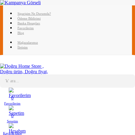
Siparişim Ne Durumda?
Ödeme Bildirimi
Banka Hesapları
Favorilerim
Blog
Mağazalarımız
İletişim
0
Favorilerim
0
Sepetim
Kayıt & Giriş