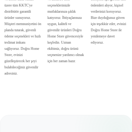
üzere tüm KKTC'ye
seçeneklerimizle
önlemleri alıyor, kişisel
distribütör garantili
mutfaklarınıza şıklık
verilerinizi koruyoruz.
ürünler sunuyoruz.
katıyoruz. İhtiyaçlarınıza
Bize duyduğunuz güven
Müşteri memnuniyetini ön
uygun, kaliteli ve
için teşekkür eder, evinizi
planda tutarak, güvenli
güvenilir ürünleri Doğru
Doğru Home Store ile
ödeme seçenekleri ve hızlı
Home Store güvencesiyle
yenilemeye davet
teslimat imkanı
keşfedin. Uzman
ediyoruz.
sağlıyoruz. Doğru Home
ekibimiz, doğru ürünü
Store, evinizi
seçmenize yardımcı olmak
güzelleştirecek her şeyi
için her zaman hazır.
bulabileceğiniz güvenilir
adresiniz.