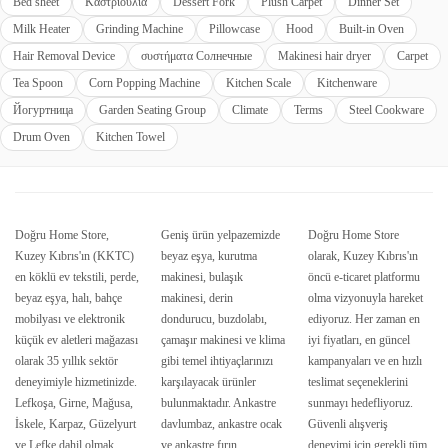
Bed sheet
Καστριούλια
Dessert Fork
Plush Carpet
Dinner Set
Milk Heater
Grinding Machine
Pillowcase
Hood
Built-in Oven
Hair Removal Device
συστήματα Солнечные
Makinesi hair dryer
Carpet
Tea Spoon
Corn Popping Machine
Kitchen Scale
Kitchenware
Йогуртница
Garden Seating Group
Climate
Terms
Steel Cookware
Drum Oven
Kitchen Towel
Doğru Home Store,
Geniş ürün yelpazemizde
Doğru Home Store
Kuzey Kıbrıs'ın (KKTC)
beyaz eşya, kurutma
olarak, Kuzey Kıbrıs'ın
en köklü ev tekstili, perde,
makinesi, bulaşık
öncü e-ticaret platformu
beyaz eşya, halı, bahçe
makinesi, derin
olma vizyonuyla hareket
mobilyası ve elektronik
dondurucu, buzdolabı,
ediyoruz. Her zaman en
küçük ev aletleri mağazası
çamaşır makinesi ve klima
iyi fiyatları, en güncel
olarak 35 yıllık sektör
gibi temel ihtiyaçlarınızı
kampanyaları ve en hızlı
deneyimiyle hizmetinizde.
karşılayacak ürünler
teslimat seçeneklerini
Lefkoşa, Girne, Mağusa,
bulunmaktadır. Ankastre
sunmayı hedefliyoruz.
İskele, Karpaz, Güzelyurt
davlumbaz, ankastre ocak
Güvenli alışveriş
ve Lefke dahil olmak
ve ankastre fırın
deneyimi için gerekli tüm