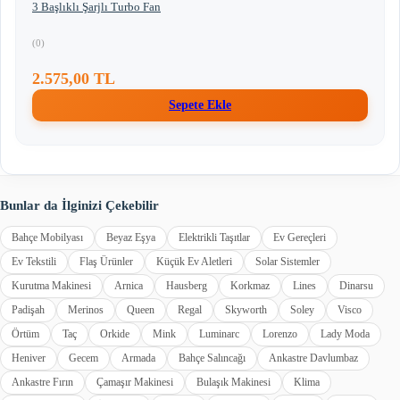
3 Başlıklı Şarjlı Turbo Fan
(0)
2.575,00 TL
Sepete Ekle
Bunlar da İlginizi Çekebilir
Bahçe Mobilyası
Beyaz Eşya
Elektrikli Taşıtlar
Ev Gereçleri
Ev Tekstili
Flaş Ürünler
Küçük Ev Aletleri
Solar Sistemler
Kurutma Makinesi
Arnica
Hausberg
Korkmaz
Lines
Dinarsu
Padişah
Merinos
Queen
Regal
Skyworth
Soley
Visco
Örtüm
Taç
Orkide
Mink
Luminarc
Lorenzo
Lady Moda
Heniver
Gecem
Armada
Bahçe Salıncağı
Ankastre Davlumbaz
Ankastre Fırın
Çamaşır Makinesi
Bulaşık Makinesi
Klima