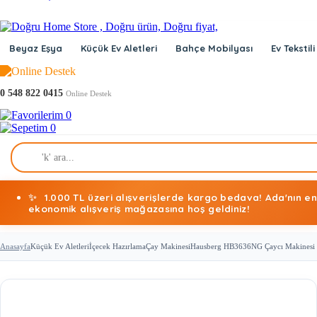
Beyaz Eşya
Küçük Ev Aletleri
Bahçe Mobilyası
Ev Tekstili
0 548 822 0415
Online Destek
0
0
✨
1.000 TL üzeri alışverişlerde kargo bedava! Ada'nın en
ekonomik alışveriş mağazasına hoş geldiniz!
Anasayfa
Küçük Ev Aletleri
İçecek Hazırlama
Çay Makinesi
Hausberg HB3636NG Çaycı Makinesi