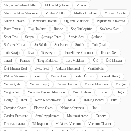
Meyve ve Sebze Aletleri
Mikrodalga Fırın
Mikser
Mısır Patlatma Makinesi
Mutfak Aletleri
Mutfak Havlusu
Mutfak Robotu
Mutfak Terazisi
Nevresim Takımı
Öğütme Makinesi
Pişirme ve Kızartma
Pizza Tavası
Plaj Havlusu
Rondo
Saç Düzleştirici
Saklama Kabı
Sefer Tası
Sehpa
Şemsiye Tente
Servis Seti
Şezlong
Sofra ve Mutfak
Su Sebili
Süt Isıtıcı
Sütlük
Tatlı Çatalı
Tatlı Kaşığı
Tava
Televizyon
Temizlik ve Yardımcı
Tencere Seti
Terazi
Termos
Tıraş Makinesi
Tost Makinesi
Ütü
Ütü Masası
Ütü Masası Bezi
Uyku Seti
Vakum Makinesi
Vantilatörler
Waffle Makinesi
Yastık
Yastık Alezİ
Yatak Örtüsü
Yemek Bıçağı
Yemek Çatalı
Yemek Kaşığı
Yemek Takımı
Yoğurt Makinesi
Yorgan
Yorgan Seti
Yumurta Pişirme Makinesi
Yüz Havlusu
Cooker
Diğer
Dodge
Inter
Keen Kitchenware
MGC
Ironing Board
Pike
Camping Chairs
Electric Oven
Nabor polytenets
Halı
Garden Furniture
Small Appliances
Makinesi crepe
Cutlery
Газовая плита
Tablespoon
Makinesi Vacuum
Vacuum Cleaner