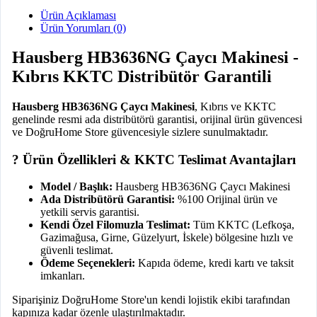
Ürün Açıklaması
Ürün Yorumları (0)
Hausberg HB3636NG Çaycı Makinesi -
Kıbrıs KKTC Distribütör Garantili
Hausberg HB3636NG Çaycı Makinesi
, Kıbrıs ve KKTC
genelinde resmi ada distribütörü garantisi, orijinal ürün güvencesi
ve DoğruHome Store güvencesiyle sizlere sunulmaktadır.
? Ürün Özellikleri & KKTC Teslimat Avantajları
Model / Başlık:
Hausberg HB3636NG Çaycı Makinesi
Ada Distribütörü Garantisi:
%100 Orijinal ürün ve
yetkili servis garantisi.
Kendi Özel Filomuzla Teslimat:
Tüm KKTC (Lefkoşa,
Gazimağusa, Girne, Güzelyurt, İskele) bölgesine hızlı ve
güvenli teslimat.
Ödeme Seçenekleri:
Kapıda ödeme, kredi kartı ve taksit
imkanları.
Siparişiniz DoğruHome Store'un kendi lojistik ekibi tarafından
kapınıza kadar özenle ulaştırılmaktadır.