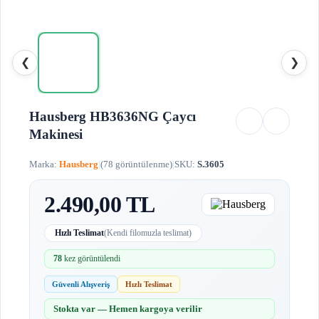
❮
❯
Hausberg HB3636NG Çaycı
Makinesi
Marka:
Hausberg
|
(78 görüntülenme)
|
SKU:
S.3605
2.490,00 TL
Hızlı Teslimat
(Kendi filomuzla teslimat)
78
kez görüntülendi
Güvenli Alışveriş
Hızlı Teslimat
Stokta var — Hemen kargoya verilir