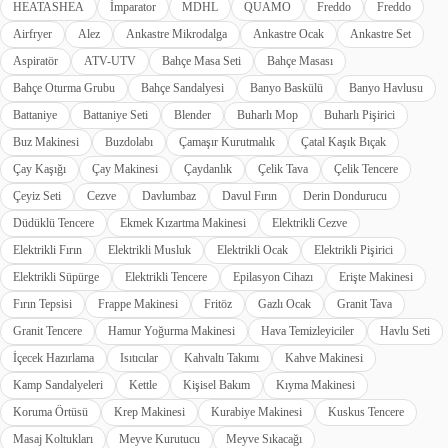
HEATASHEA
İmparator
MDHL
QUAMO
Freddo
Freddo
Airfryer
Alez
Ankastre Mikrodalga
Ankastre Ocak
Ankastre Set
Aspiratör
ATV-UTV
Bahçe Masa Seti
Bahçe Masası
Bahçe Oturma Grubu
Bahçe Sandalyesi
Banyo Baskülü
Banyo Havlusu
Battaniye
Battaniye Seti
Blender
Buharlı Mop
Buharlı Pişirici
Buz Makinesi
Buzdolabı
Çamaşır Kurutmalık
Çatal Kaşık Bıçak
Çay Kaşığı
Çay Makinesi
Çaydanlık
Çelik Tava
Çelik Tencere
Çeyiz Seti
Cezve
Davlumbaz
Davul Fırın
Derin Dondurucu
Düdüklü Tencere
Ekmek Kızartma Makinesi
Elektrikli Cezve
Elektrikli Fırın
Elektrikli Musluk
Elektrikli Ocak
Elektrikli Pişirici
Elektrikli Süpürge
Elektrikli Tencere
Epilasyon Cihazı
Erişte Makinesi
Fırın Tepsisi
Frappe Makinesi
Fritöz
Gazlı Ocak
Granit Tava
Granit Tencere
Hamur Yoğurma Makinesi
Hava Temizleyiciler
Havlu Seti
İçecek Hazırlama
Isıtıcılar
Kahvaltı Takımı
Kahve Makinesi
Kamp Sandalyeleri
Kettle
Kişisel Bakım
Kıyma Makinesi
Koruma Örtüsü
Krep Makinesi
Kurabiye Makinesi
Kuskus Tencere
Masaj Koltukları
Meyve Kurutucu
Meyve Sıkacağı