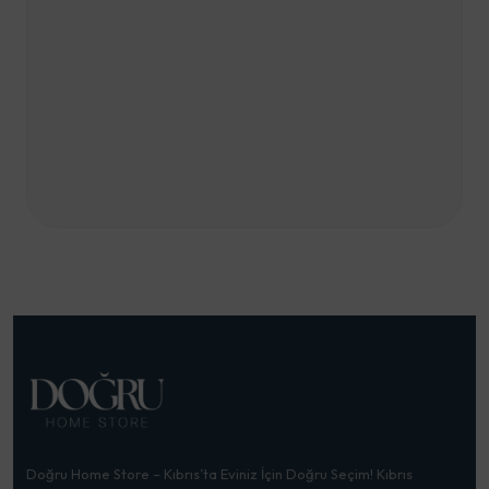
Doğru Home Store – Kıbrıs’ta Eviniz İçin Doğru Seçim! Kıbrıs