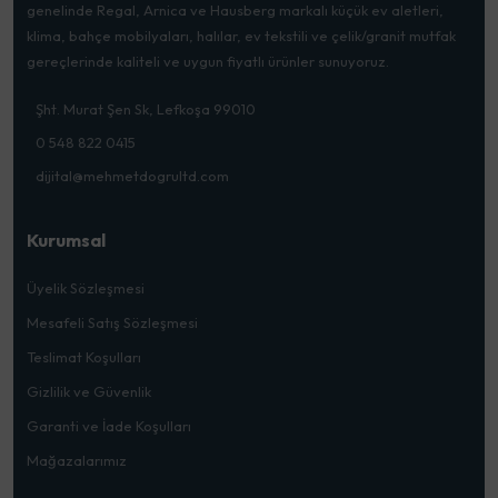
genelinde Regal, Arnica ve Hausberg markalı küçük ev aletleri,
klima, bahçe mobilyaları, halılar, ev tekstili ve çelik/granit mutfak
gereçlerinde kaliteli ve uygun fiyatlı ürünler sunuyoruz.
Şht. Murat Şen Sk, Lefkoşa 99010
0 548 822 0415
dijital@mehmetdogrultd.com
Kurumsal
Üyelik Sözleşmesi
Mesafeli Satış Sözleşmesi
Teslimat Koşulları
Gizlilik ve Güvenlik
Garanti ve İade Koşulları
Mağazalarımız