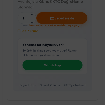
Avantajıyla Kıbrıs KKTC DoğruHome
Store'da!
1
Sepete ekle
veya
hemen sepete ekle ve ödemeye geç →
Son 7 ürün!
Yardıma mı ihtiyacın var?
Bu ürün hakkında sorunuz mu var? Uzman
ekibimiz size yardımcı olsun.
WhatsApp
Orijinal Ürün
Güvenli Ödeme
KKTC'ye Teslimat