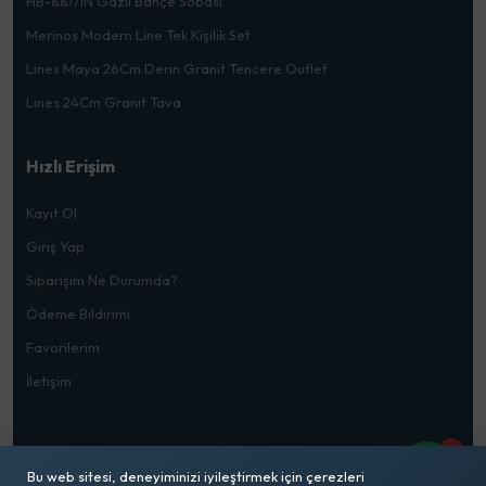
HB-8817IN Gazlı Bahçe Sobası
Merinos Modern Line Tek Kişilik Set
Lines Maya 26Cm Derin Granit Tencere Outlet
Lines 24Cm Granit Tava
Hızlı Erişim
Kayıt Ol
Giriş Yap
Siparişim Ne Durumda?
Ödeme Bildirimi
Favorilerim
İletişim
1
Bu web sitesi, deneyiminizi iyileştirmek için çerezleri