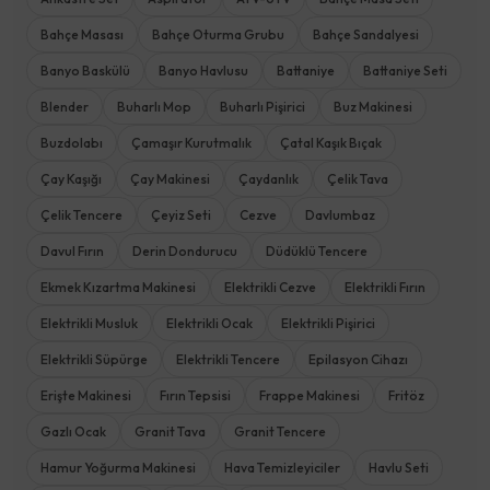
Bahçe Masası
Bahçe Oturma Grubu
Bahçe Sandalyesi
Banyo Baskülü
Banyo Havlusu
Battaniye
Battaniye Seti
Blender
Buharlı Mop
Buharlı Pişirici
Buz Makinesi
Buzdolabı
Çamaşır Kurutmalık
Çatal Kaşık Bıçak
Çay Kaşığı
Çay Makinesi
Çaydanlık
Çelik Tava
Çelik Tencere
Çeyiz Seti
Cezve
Davlumbaz
Davul Fırın
Derin Dondurucu
Düdüklü Tencere
Ekmek Kızartma Makinesi
Elektrikli Cezve
Elektrikli Fırın
Elektrikli Musluk
Elektrikli Ocak
Elektrikli Pişirici
Elektrikli Süpürge
Elektrikli Tencere
Epilasyon Cihazı
Erişte Makinesi
Fırın Tepsisi
Frappe Makinesi
Fritöz
Gazlı Ocak
Granit Tava
Granit Tencere
Hamur Yoğurma Makinesi
Hava Temizleyiciler
Havlu Seti