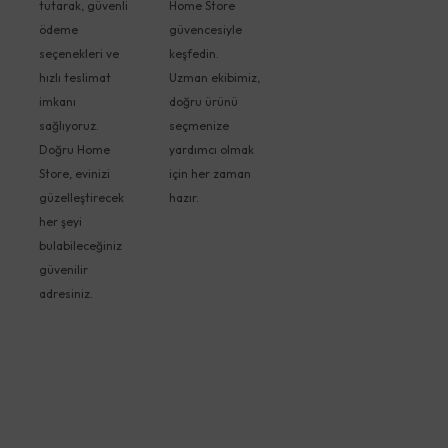
tutarak, güvenli
Home Store
ödeme
güvencesiyle
seçenekleri ve
keşfedin.
hızlı teslimat
Uzman ekibimiz,
imkanı
doğru ürünü
sağlıyoruz.
seçmenize
Doğru Home
yardımcı olmak
Store, evinizi
için her zaman
güzelleştirecek
hazır.
her şeyi
bulabileceğiniz
güvenilir
adresiniz.