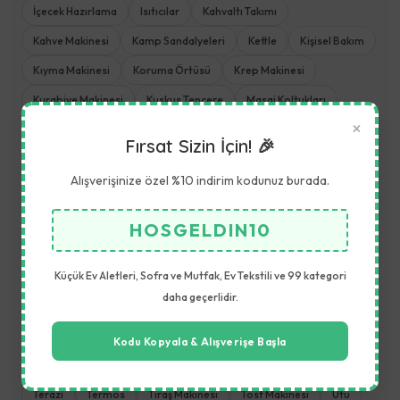
İçecek Hazırlama
Isıtıcılar
Kahvaltı Takımı
Kahve Makinesi
Kamp Sandalyeleri
Kettle
Kişisel Bakım
Kıyma Makinesi
Koruma Örtüsü
Krep Makinesi
Kurabiye Makinesi
Kuskus Tencere
Masaj Koltukları
×
Meyve Kurutucu
Meyve Sıkacağı
Meyve ve Sebze Aletleri
Fırsat Sizin İçin! 🎉
Mikrodalga Fırın
Mikser
Mısır Patlatma Makinesi
Alışverişinize özel %10 indirim kodunuz burada.
Mutfak Aletleri
Mutfak Havlusu
Mutfak Robotu
Mutfak Terazisi
Nevresim Takımı
Öğütme Makinesi
HOSGELDIN10
Pişirme ve Kızartma
Pizza Tavası
Plaj Havlusu
Rondo
Küçük Ev Aletleri, Sofra ve Mutfak, Ev Tekstili ve 99 kategori
Saç Düzleştirici
Saklama Kabı
Sefer Tası
Sehpa
daha geçerlidir.
Şemsiye Tente
Servis Seti
Şezlong
Sofra ve Mutfak
Su Sebili
Süt Isıtıcı
Sütlük
Tatlı Çatalı
Tatlı Kaşığı
Kodu Kopyala & Alışverişe Başla
Tava
Televizyon
Temizlik ve Yardımcı
Tencere Seti
Terazi
Termos
Tıraş Makinesi
Tost Makinesi
Ütü