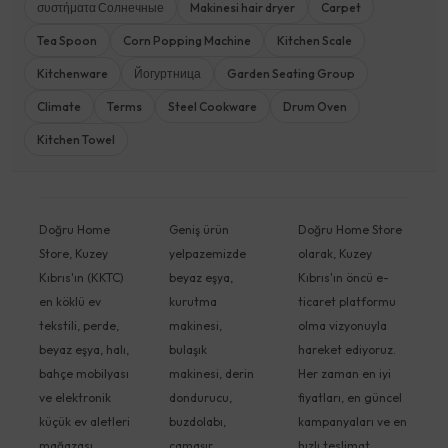
συστήματα Солнечные
Makinesi hair dryer
Carpet
Tea Spoon
Corn Popping Machine
Kitchen Scale
Kitchenware
Йогуртница
Garden Seating Group
Climate
Terms
Steel Cookware
Drum Oven
Kitchen Towel
Doğru Home
Geniş ürün
Doğru Home Store
Store, Kuzey
yelpazemizde
olarak, Kuzey
Kıbrıs'ın (KKTC)
beyaz eşya,
Kıbrıs'ın öncü e-
en köklü ev
kurutma
ticaret platformu
tekstili, perde,
makinesi,
olma vizyonuyla
beyaz eşya, halı,
bulaşık
hareket ediyoruz.
bahçe mobilyası
makinesi, derin
Her zaman en iyi
ve elektronik
dondurucu,
fiyatları, en güncel
küçük ev aletleri
buzdolabı,
kampanyaları ve en
mağazası
çamaşır
hızlı teslimat