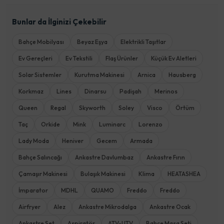
Bunlar da İlginizi Çekebilir
Bahçe Mobilyası
Beyaz Eşya
Elektrikli Taşıtlar
Ev Gereçleri
Ev Tekstili
Flaş Ürünler
Küçük Ev Aletleri
Solar Sistemler
Kurutma Makinesi
Arnica
Hausberg
Korkmaz
Lines
Dinarsu
Padişah
Merinos
Queen
Regal
Skyworth
Soley
Visco
Örtüm
Taç
Orkide
Mink
Luminarc
Lorenzo
Lady Moda
Heniver
Gecem
Armada
Bahçe Salıncağı
Ankastre Davlumbaz
Ankastre Fırın
Çamaşır Makinesi
Bulaşık Makinesi
Klima
HEATASHEA
İmparator
MDHL
QUAMO
Freddo
Freddo
Airfryer
Alez
Ankastre Mikrodalga
Ankastre Ocak
Ankastre Set
Aspiratör
ATV-UTV
Bahçe Masa Seti