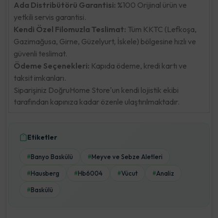
Ada Distribütörü Garantisi:
%100 Orijinal ürün ve
yetkili servis garantisi.
Kendi Özel Filomuzla Teslimat:
Tüm KKTC (Lefkoşa,
Gazimağusa, Girne, Güzelyurt, İskele) bölgesine hızlı ve
güvenli teslimat.
Ödeme Seçenekleri:
Kapıda ödeme, kredi kartı ve
taksit imkanları.
Siparişiniz DoğruHome Store'un kendi lojistik ekibi
tarafından kapınıza kadar özenle ulaştırılmaktadır.
Etiketler
Banyo Baskülü
Meyve ve Sebze Aletleri
#
#
Hausberg
Hb6004
Vücut
Analiz
#
#
#
#
Baskülü
#