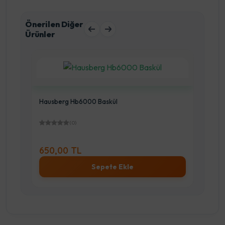
Önerilen Diğer
Ürünler
Hausberg Hb6000 Baskül
AR
(0)
BAS
650,00 TL
1.
Sepete Ekle