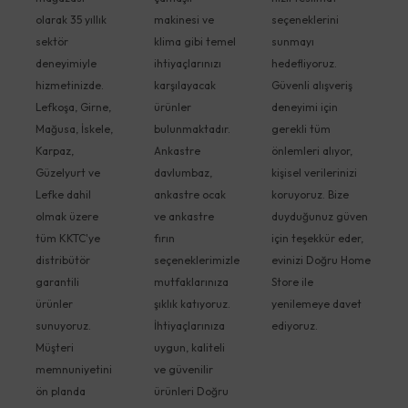
olarak 35 yıllık
makinesi ve
seçeneklerini
sektör
klima gibi temel
sunmayı
deneyimiyle
ihtiyaçlarınızı
hedefliyoruz.
hizmetinizde.
karşılayacak
Güvenli alışveriş
Lefkoşa, Girne,
ürünler
deneyimi için
Mağusa, İskele,
bulunmaktadır.
gerekli tüm
Karpaz,
Ankastre
önlemleri alıyor,
Güzelyurt ve
davlumbaz,
kişisel verilerinizi
Lefke dahil
ankastre ocak
koruyoruz. Bize
olmak üzere
ve ankastre
duyduğunuz güven
tüm KKTC'ye
fırın
için teşekkür eder,
distribütör
seçeneklerimizle
evinizi Doğru Home
garantili
mutfaklarınıza
Store ile
ürünler
şıklık katıyoruz.
yenilemeye davet
sunuyoruz.
İhtiyaçlarınıza
ediyoruz.
Müşteri
uygun, kaliteli
memnuniyetini
ve güvenilir
ön planda
ürünleri Doğru