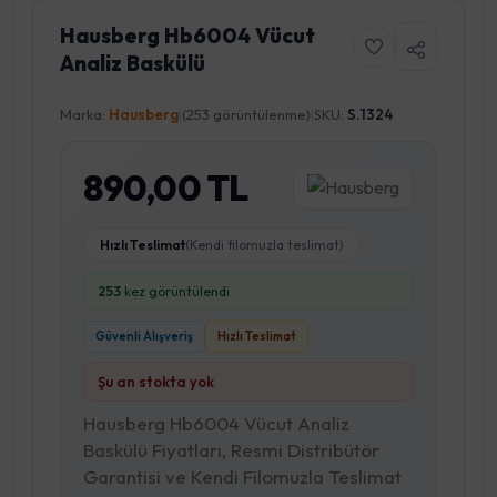
Hausberg Hb6004 Vücut
Analiz Baskülü
Marka:
Hausberg
|
(253 görüntülenme)
|
SKU:
S.1324
890,00 TL
Hızlı Teslimat
(Kendi filomuzla teslimat)
253
kez görüntülendi
Güvenli Alışveriş
Hızlı Teslimat
Şu an stokta yok
Hausberg Hb6004 Vücut Analiz
Baskülü Fiyatları, Resmi Distribütör
Garantisi ve Kendi Filomuzla Teslimat