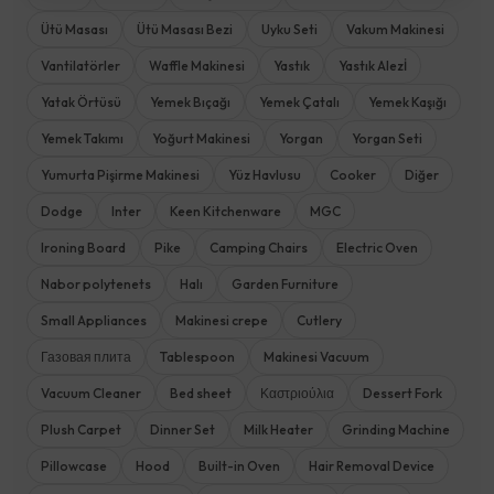
Ütü Masası
Ütü Masası Bezi
Uyku Seti
Vakum Makinesi
Vantilatörler
Waffle Makinesi
Yastık
Yastık Alezİ
Yatak Örtüsü
Yemek Bıçağı
Yemek Çatalı
Yemek Kaşığı
Yemek Takımı
Yoğurt Makinesi
Yorgan
Yorgan Seti
Yumurta Pişirme Makinesi
Yüz Havlusu
Cooker
Diğer
Dodge
Inter
Keen Kitchenware
MGC
Ironing Board
Pike
Camping Chairs
Electric Oven
Nabor polytenets
Halı
Garden Furniture
Small Appliances
Makinesi crepe
Cutlery
Газовая плита
Tablespoon
Makinesi Vacuum
Vacuum Cleaner
Bed sheet
Καστριούλια
Dessert Fork
Plush Carpet
Dinner Set
Milk Heater
Grinding Machine
Pillowcase
Hood
Built-in Oven
Hair Removal Device