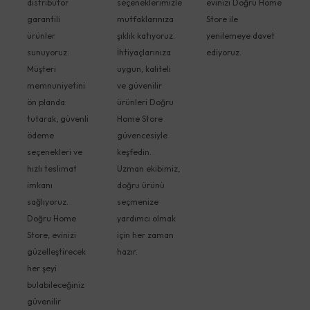
distribütör
seçeneklerimizle
evinizi Doğru Home
garantili
mutfaklarınıza
Store ile
ürünler
şıklık katıyoruz.
yenilemeye davet
sunuyoruz.
İhtiyaçlarınıza
ediyoruz.
Müşteri
uygun, kaliteli
memnuniyetini
ve güvenilir
ön planda
ürünleri Doğru
tutarak, güvenli
Home Store
ödeme
güvencesiyle
seçenekleri ve
keşfedin.
hızlı teslimat
Uzman ekibimiz,
imkanı
doğru ürünü
sağlıyoruz.
seçmenize
Doğru Home
yardımcı olmak
Store, evinizi
için her zaman
güzelleştirecek
hazır.
her şeyi
bulabileceğiniz
güvenilir