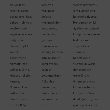
en köklü ev
kurutma
ticaret platformu
tekstili, perde,
makinesi,
olma vizyonuyla
beyaz eşya, halı,
bulaşık
hareket ediyoruz.
bahçe mobilyası
makinesi, derin
Her zaman en iyi
ve elektronik
dondurucu,
fiyatları, en güncel
küçük ev aletleri
buzdolabı,
kampanyaları ve en
mağazası
çamaşır
hızlı teslimat
olarak 35 yıllık
makinesi ve
seçeneklerini
sektör
klima gibi temel
sunmayı
deneyimiyle
ihtiyaçlarınızı
hedefliyoruz.
hizmetinizde.
karşılayacak
Güvenli alışveriş
Lefkoşa, Girne,
ürünler
deneyimi için
Mağusa, İskele,
bulunmaktadır.
gerekli tüm
Karpaz,
Ankastre
önlemleri alıyor,
Güzelyurt ve
davlumbaz,
kişisel verilerinizi
Lefke dahil
ankastre ocak
koruyoruz. Bize
olmak üzere
ve ankastre
duyduğunuz güven
tüm KKTC'ye
fırın
için teşekkür eder,