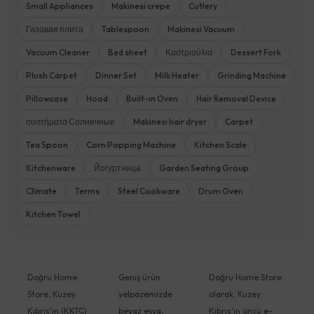
Small Appliances
Makinesi crepe
Cutlery
Газовая плита
Tablespoon
Makinesi Vacuum
Vacuum Cleaner
Bed sheet
Καστριούλια
Dessert Fork
Plush Carpet
Dinner Set
Milk Heater
Grinding Machine
Pillowcase
Hood
Built-in Oven
Hair Removal Device
συστήματα Солнечные
Makinesi hair dryer
Carpet
Tea Spoon
Corn Popping Machine
Kitchen Scale
Kitchenware
Йогуртница
Garden Seating Group
Climate
Terms
Steel Cookware
Drum Oven
Kitchen Towel
Doğru Home
Geniş ürün
Doğru Home Store
Store, Kuzey
yelpazemizde
olarak, Kuzey
Kıbrıs'ın (KKTC)
beyaz eşya,
Kıbrıs'ın öncü e-