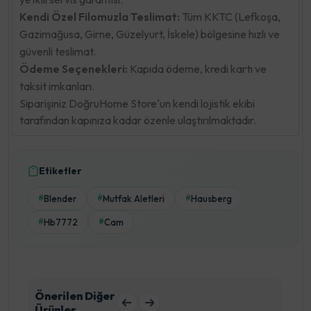
Kendi Özel Filomuzla Teslimat:
Tüm KKTC (Lefkoşa,
Gazimağusa, Girne, Güzelyurt, İskele) bölgesine hızlı ve
güvenli teslimat.
Ödeme Seçenekleri:
Kapıda ödeme, kredi kartı ve
taksit imkanları.
Siparişiniz DoğruHome Store'un kendi lojistik ekibi
tarafından kapınıza kadar özenle ulaştırılmaktadır.
Etiketler
Blender
Mutfak Aletleri
Hausberg
#
#
#
Hb7772
Cam
#
#
Önerilen Diğer
Ürünler