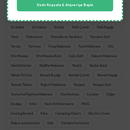
Kodu Kopyala & Alışverişe Başla
Saç Düzleştirici
Saklama Kabı
Sefer Tası
Sehpa
Şemsiye Tente
Servis Seti
Şezlong
Sofra ve Mutfak
Su Sebili
Süt Isıtıcı
Sütlük
Tatlı Çatalı
Tatlı Kaşığı
Tava
Televizyon
Temizlik ve Yardımcı
Tencere Seti
Terazi
Termos
Tıraş Makinesi
Tost Makinesi
Ütü
Ütü Masası
Ütü Masası Bezi
Uyku Seti
Vakum Makinesi
Vantilatörler
Waffle Makinesi
Yastık
Yastık Alezİ
Yatak Örtüsü
Yemek Bıçağı
Yemek Çatalı
Yemek Kaşığı
Yemek Takımı
Yoğurt Makinesi
Yorgan
Yorgan Seti
Yumurta Pişirme Makinesi
Yüz Havlusu
Cooker
Diğer
Dodge
Inter
Keen Kitchenware
MGC
Ironing Board
Pike
Camping Chairs
Electric Oven
Nabor polytenets
Halı
Garden Furniture