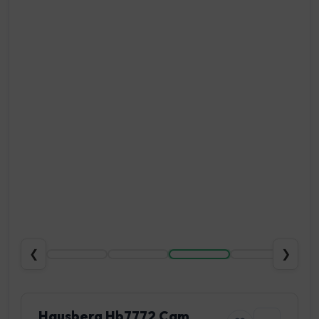
❮
❯
Hausberg Hb7772 Cam