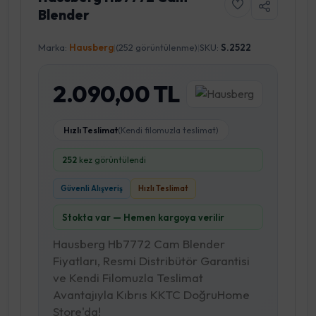
Blender
Marka:
Hausberg
|
(252 görüntülenme)
|
SKU:
S.2522
2.090,00 TL
Hızlı Teslimat
(Kendi filomuzla teslimat)
252
kez görüntülendi
Güvenli Alışveriş
Hızlı Teslimat
Stokta var — Hemen kargoya verilir
Hausberg Hb7772 Cam Blender
Fiyatları, Resmi Distribütör Garantisi
ve Kendi Filomuzla Teslimat
Avantajıyla Kıbrıs KKTC DoğruHome
Store'da!