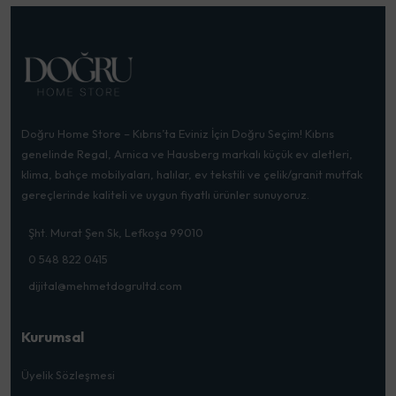
Doğru Home Store – Kıbrıs’ta Eviniz İçin Doğru Seçim! Kıbrıs
genelinde Regal, Arnica ve Hausberg markalı küçük ev aletleri,
klima, bahçe mobilyaları, halılar, ev tekstili ve çelik/granit mutfak
gereçlerinde kaliteli ve uygun fiyatlı ürünler sunuyoruz.
Şht. Murat Şen Sk, Lefkoşa 99010
0 548 822 0415
dijital@mehmetdogrultd.com
Kurumsal
Üyelik Sözleşmesi