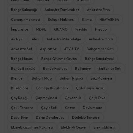
Bahçe Salıncağı
Ankastre Davlumbaz
Ankastre Fırın
Çamaşır Makinesi
Bulaşık Makinesi
Klima
HEATASHEA
İmparator
MDHL
QUAMO
Freddo
Freddo
Airfryer
Alez
Ankastre Mikrodalga
Ankastre Ocak
Ankastre Set
Aspiratör
ATV-UTV
Bahçe Masa Seti
Bahçe Masası
Bahçe Oturma Grubu
Bahçe Sandalyesi
Banyo Baskülü
Banyo Havlusu
Battaniye
Battaniye Seti
Blender
Buharlı Mop
Buharlı Pişirici
Buz Makinesi
Buzdolabı
Çamaşır Kurutmalık
Çatal Kaşık Bıçak
Çay Kaşığı
Çay Makinesi
Çaydanlık
Çelik Tava
Çelik Tencere
Çeyiz Seti
Cezve
Davlumbaz
Davul Fırın
Derin Dondurucu
Düdüklü Tencere
Ekmek Kızartma Makinesi
Elektrikli Cezve
Elektrikli Fırın