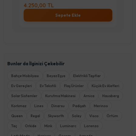
1.990,00 TL
e
Sepete Ekle
Bunlar da İlginizi Çekebilir
Bahçe Mobilyası
Beyaz Eşya
Elektrikli Taşıtlar
Ev Gereçleri
Ev Tekstili
Flaş Ürünler
Küçük Ev Aletleri
Solar Sistemler
Kurutma Makinesi
Arnica
Hausberg
Korkmaz
Lines
Dinarsu
Padişah
Merinos
Queen
Regal
Skyworth
Soley
Visco
Örtüm
Taç
Orkide
Mink
Luminarc
Lorenzo
Lady Moda
Heniver
Gecem
Armada