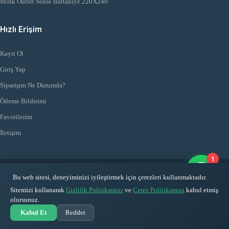
Mink Outlet Sense Battaniye 220X240
Hızlı Erişim
Kayıt Ol
Giriş Yap
Siparişim Ne Durumda?
Ödeme Bildirimi
Favorilerim
İletişim
1
© 2026
Mehmet Doğru Ticaret
. Tüm Hakları Saklıdır
Bu web sitesi, deneyiminizi iyileştirmek için çerezleri kullanmaktadır.
Sitemizi kullanarak
Gizlilik Politikamızı
ve
Çerez Politikamızı
kabul etmiş
olursunuz.
Kabul Et
Reddet