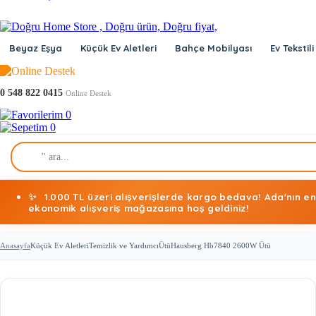
Beyaz Eşya
Küçük Ev Aletleri
Bahçe Mobilyası
Ev Tekstili
0 548 822 0415
Online Destek
0
0
✨
1.000 TL üzeri alışverişlerde kargo bedava! Ada'nın en
ekonomik alışveriş mağazasına hoş geldiniz!
Anasayfa
Küçük Ev Aletleri
Temizlik ve Yardımcı
Ütü
Hausberg Hb7840 2600W Ütü