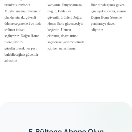
ürünler sunuyoruz.
katıyoruz. İhtiyaçlarınıza
Bize duyduğunuz güven
Müşteri memnuniyetini ön
uygun, kaliteli ve
için teşekkür eder, evinizi
planda tutarak, güvenli
güvenilir ürünleri Doğru
Doğru Home Store ile
ödeme seçenekleri ve hızlı
Home Store güvencesiyle
yenilemeye davet
teslimat imkanı
keşfedin. Uzman
ediyoruz.
sağlıyoruz. Doğru Home
ekibimiz, doğru ürünü
Store, evinizi
seçmenize yardımcı olmak
güzelleştirecek her şeyi
için her zaman hazır.
bulabileceğiniz güvenilir
adresiniz.
E-Bültene Abone Olun