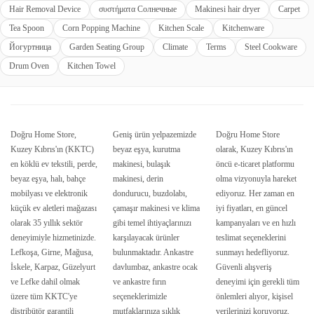
Hair Removal Device
συστήματα Солнечные
Makinesi hair dryer
Carpet
Tea Spoon
Corn Popping Machine
Kitchen Scale
Kitchenware
Йогуртница
Garden Seating Group
Climate
Terms
Steel Cookware
Drum Oven
Kitchen Towel
Doğru Home Store,
Geniş ürün yelpazemizde
Doğru Home Store
Kuzey Kıbrıs'ın (KKTC)
beyaz eşya, kurutma
olarak, Kuzey Kıbrıs'ın
en köklü ev tekstili, perde,
makinesi, bulaşık
öncü e-ticaret platformu
beyaz eşya, halı, bahçe
makinesi, derin
olma vizyonuyla hareket
mobilyası ve elektronik
dondurucu, buzdolabı,
ediyoruz. Her zaman en
küçük ev aletleri mağazası
çamaşır makinesi ve klima
iyi fiyatları, en güncel
olarak 35 yıllık sektör
gibi temel ihtiyaçlarınızı
kampanyaları ve en hızlı
deneyimiyle hizmetinizde.
karşılayacak ürünler
teslimat seçeneklerini
Lefkoşa, Girne, Mağusa,
bulunmaktadır. Ankastre
sunmayı hedefliyoruz.
İskele, Karpaz, Güzelyurt
davlumbaz, ankastre ocak
Güvenli alışveriş
ve Lefke dahil olmak
ve ankastre fırın
deneyimi için gerekli tüm
üzere tüm KKTC'ye
seçeneklerimizle
önlemleri alıyor, kişisel
distribütör garantili
mutfaklarınıza şıklık
verilerinizi koruyoruz.