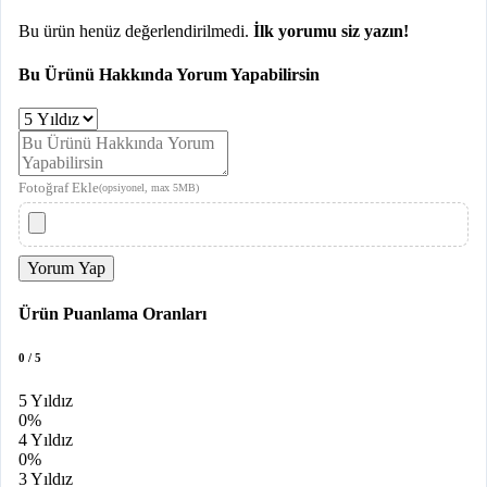
Bu ürün henüz değerlendirilmedi.
İlk yorumu siz yazın!
Bu Ürünü Hakkında Yorum Yapabilirsin
Fotoğraf Ekle
(opsiyonel, max 5MB)
Yorum Yap
Ürün Puanlama Oranları
0 / 5
5 Yıldız
0%
4 Yıldız
0%
3 Yıldız