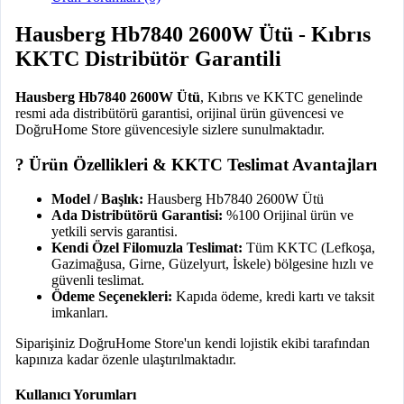
Hausberg Hb7840 2600W Ütü - Kıbrıs
KKTC Distribütör Garantili
Hausberg Hb7840 2600W Ütü
, Kıbrıs ve KKTC genelinde
resmi ada distribütörü garantisi, orijinal ürün güvencesi ve
DoğruHome Store güvencesiyle sizlere sunulmaktadır.
? Ürün Özellikleri & KKTC Teslimat Avantajları
Model / Başlık:
Hausberg Hb7840 2600W Ütü
Ada Distribütörü Garantisi:
%100 Orijinal ürün ve
yetkili servis garantisi.
Kendi Özel Filomuzla Teslimat:
Tüm KKTC (Lefkoşa,
Gazimağusa, Girne, Güzelyurt, İskele) bölgesine hızlı ve
güvenli teslimat.
Ödeme Seçenekleri:
Kapıda ödeme, kredi kartı ve taksit
imkanları.
Siparişiniz DoğruHome Store'un kendi lojistik ekibi tarafından
kapınıza kadar özenle ulaştırılmaktadır.
Kullanıcı Yorumları