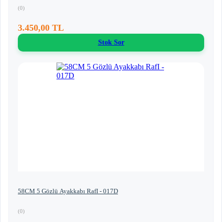
(0)
3.450,00 TL
Stok Sor
58CM 5 Gözlü Ayakkabı RafI - 017D
(0)