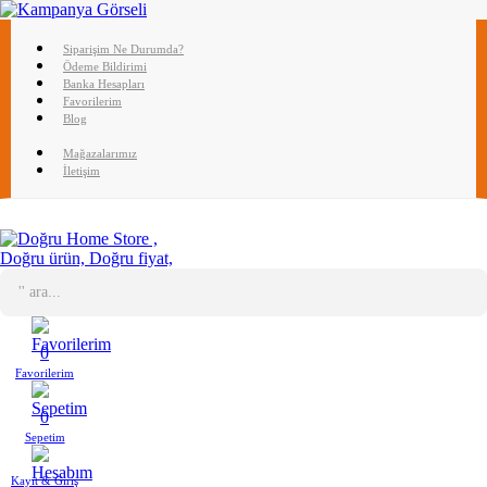
Siparişim Ne Durumda?
Ödeme Bildirimi
Banka Hesapları
Favorilerim
Blog
Mağazalarımız
İletişim
0
Favorilerim
0
Sepetim
Kayıt & Giriş