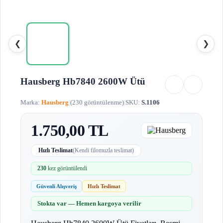
❮
❯
Hausberg Hb7840 2600W Ütü
Marka:
Hausberg
|
(230 görüntülenme)
|
SKU:
S.1106
1.750,00 TL
Hızlı Teslimat
(Kendi filomuzla teslimat)
230
kez görüntülendi
Güvenli Alışveriş
Hızlı Teslimat
Stokta var — Hemen kargoya verilir