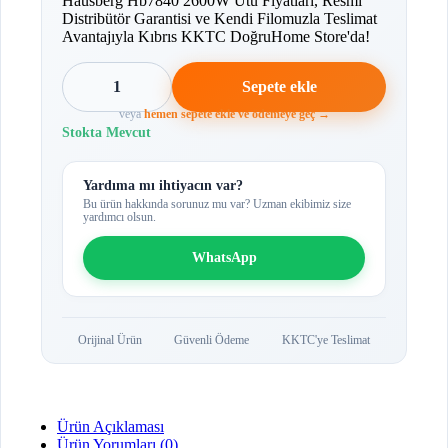
Hausberg Hb7840 2600W Ütü Fiyatları, Resmi
Distribütör Garantisi ve Kendi Filomuzla Teslimat
Avantajıyla Kıbrıs KKTC DoğruHome Store'da!
1
Sepete ekle
veya
hemen sepete ekle ve ödemeye geç →
Stokta Mevcut
Yardıma mı ihtiyacın var?
Bu ürün hakkında sorunuz mu var? Uzman ekibimiz size
yardımcı olsun.
WhatsApp
Orijinal Ürün
Güvenli Ödeme
KKTC'ye Teslimat
Ürün Açıklaması
Ürün Yorumları (0)