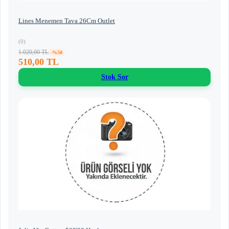
Lines Menemen Tava 26Cm Outlet
(0)
1.020,00 TL
-%50
510,00 TL
Stok Sor