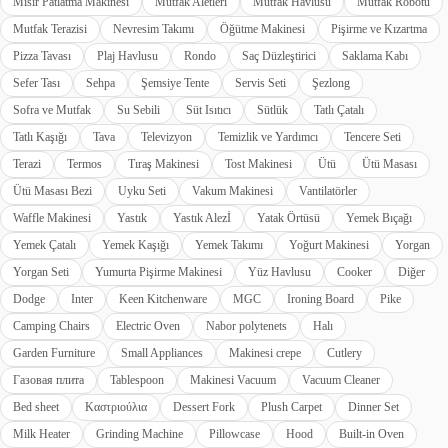
Mısır Patlatma Makinesi
Mutfak Aletleri
Mutfak Havlusu
Mutfak Robotu
Mutfak Terazisi
Nevresim Takımı
Öğütme Makinesi
Pişirme ve Kızartma
Pizza Tavası
Plaj Havlusu
Rondo
Saç Düzleştirici
Saklama Kabı
Sefer Tası
Sehpa
Şemsiye Tente
Servis Seti
Şezlong
Sofra ve Mutfak
Su Sebili
Süt Isıtıcı
Sütlük
Tatlı Çatalı
Tatlı Kaşığı
Tava
Televizyon
Temizlik ve Yardımcı
Tencere Seti
Terazi
Termos
Tıraş Makinesi
Tost Makinesi
Ütü
Ütü Masası
Ütü Masası Bezi
Uyku Seti
Vakum Makinesi
Vantilatörler
Waffle Makinesi
Yastık
Yastık Alezİ
Yatak Örtüsü
Yemek Bıçağı
Yemek Çatalı
Yemek Kaşığı
Yemek Takımı
Yoğurt Makinesi
Yorgan
Yorgan Seti
Yumurta Pişirme Makinesi
Yüz Havlusu
Cooker
Diğer
Dodge
Inter
Keen Kitchenware
MGC
Ironing Board
Pike
Camping Chairs
Electric Oven
Nabor polytenets
Halı
Garden Furniture
Small Appliances
Makinesi crepe
Cutlery
Газовая плита
Tablespoon
Makinesi Vacuum
Vacuum Cleaner
Bed sheet
Καστριούλια
Dessert Fork
Plush Carpet
Dinner Set
Milk Heater
Grinding Machine
Pillowcase
Hood
Built-in Oven