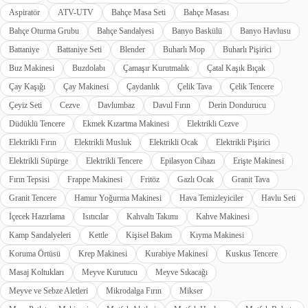
Aspiratör
ATV-UTV
Bahçe Masa Seti
Bahçe Masası
Bahçe Oturma Grubu
Bahçe Sandalyesi
Banyo Baskülü
Banyo Havlusu
Battaniye
Battaniye Seti
Blender
Buharlı Mop
Buharlı Pişirici
Buz Makinesi
Buzdolabı
Çamaşır Kurutmalık
Çatal Kaşık Bıçak
Çay Kaşığı
Çay Makinesi
Çaydanlık
Çelik Tava
Çelik Tencere
Çeyiz Seti
Cezve
Davlumbaz
Davul Fırın
Derin Dondurucu
Düdüklü Tencere
Ekmek Kızartma Makinesi
Elektrikli Cezve
Elektrikli Fırın
Elektrikli Musluk
Elektrikli Ocak
Elektrikli Pişirici
Elektrikli Süpürge
Elektrikli Tencere
Epilasyon Cihazı
Erişte Makinesi
Fırın Tepsisi
Frappe Makinesi
Fritöz
Gazlı Ocak
Granit Tava
Granit Tencere
Hamur Yoğurma Makinesi
Hava Temizleyiciler
Havlu Seti
İçecek Hazırlama
Isıtıcılar
Kahvaltı Takımı
Kahve Makinesi
Kamp Sandalyeleri
Kettle
Kişisel Bakım
Kıyma Makinesi
Koruma Örtüsü
Krep Makinesi
Kurabiye Makinesi
Kuskus Tencere
Masaj Koltukları
Meyve Kurutucu
Meyve Sıkacağı
Meyve ve Sebze Aletleri
Mikrodalga Fırın
Mikser