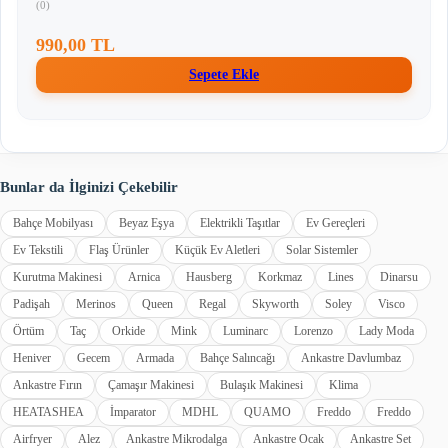
(0)
990,00 TL
Sepete Ekle
Bunlar da İlginizi Çekebilir
Bahçe Mobilyası
Beyaz Eşya
Elektrikli Taşıtlar
Ev Gereçleri
Ev Tekstili
Flaş Ürünler
Küçük Ev Aletleri
Solar Sistemler
Kurutma Makinesi
Arnica
Hausberg
Korkmaz
Lines
Dinarsu
Padişah
Merinos
Queen
Regal
Skyworth
Soley
Visco
Örtüm
Taç
Orkide
Mink
Luminarc
Lorenzo
Lady Moda
Heniver
Gecem
Armada
Bahçe Salıncağı
Ankastre Davlumbaz
Ankastre Fırın
Çamaşır Makinesi
Bulaşık Makinesi
Klima
HEATASHEA
İmparator
MDHL
QUAMO
Freddo
Freddo
Airfryer
Alez
Ankastre Mikrodalga
Ankastre Ocak
Ankastre Set