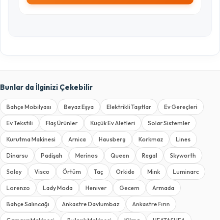
Bunlar da İlginizi Çekebilir
Bahçe Mobilyası
Beyaz Eşya
Elektrikli Taşıtlar
Ev Gereçleri
Ev Tekstili
Flaş Ürünler
Küçük Ev Aletleri
Solar Sistemler
Kurutma Makinesi
Arnica
Hausberg
Korkmaz
Lines
Dinarsu
Padişah
Merinos
Queen
Regal
Skyworth
Soley
Visco
Örtüm
Taç
Orkide
Mink
Luminarc
Lorenzo
Lady Moda
Heniver
Gecem
Armada
Bahçe Salıncağı
Ankastre Davlumbaz
Ankastre Fırın