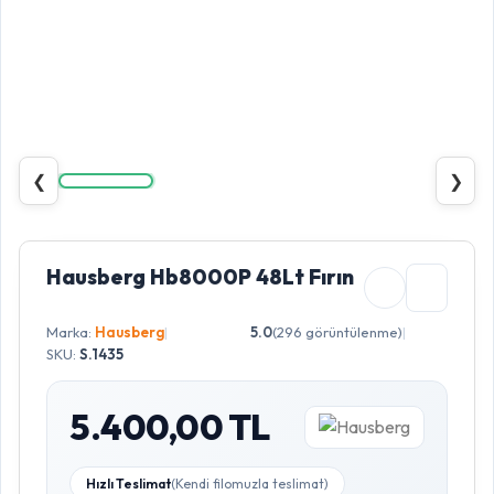
❮
❯
Hausberg Hb8000P 48Lt Fırın
Marka:
Hausberg
|
5.0
(296 görüntülenme)
|
SKU:
S.1435
5.400,00 TL
Hızlı Teslimat
(Kendi filomuzla teslimat)