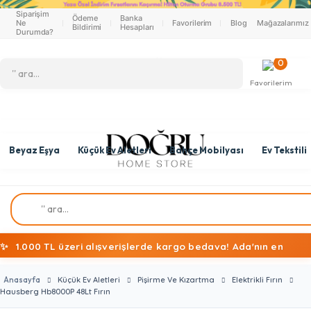
Siparişim
Ödeme
Banka
Ne
Favorilerim
Blog
Mağazalarımız
Bildirimi
Hesapları
Durumda?
0
Favorilerim
Beyaz Eşya
Küçük Ev Aletleri
Bahçe Mobilyası
Ev Tekstili
✨
1.000 TL üzeri alışverişlerde kargo bedava! Ada'nın en
ekonomik alışveriş mağazasına hoş geldiniz!
Anasayfa
Küçük Ev Aletleri
Pişirme Ve Kızartma
Elektrikli Fırın
Hausberg Hb8000P 48Lt Fırın