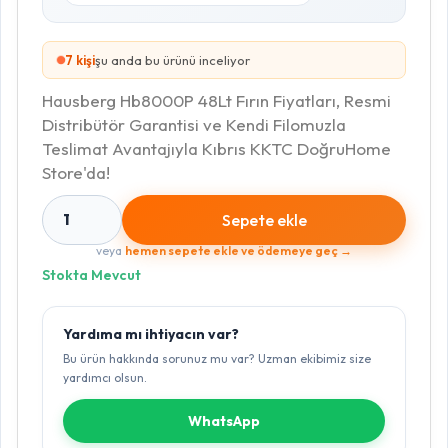
8
kişi
şu anda bu ürünü inceliyor
Hausberg Hb8000P 48Lt Fırın Fiyatları, Resmi
Distribütör Garantisi ve Kendi Filomuzla
Teslimat Avantajıyla Kıbrıs KKTC DoğruHome
Store'da!
1
Sepete ekle
veya
hemen sepete ekle ve ödemeye geç →
Stokta Mevcut
Yardıma mı ihtiyacın var?
Bu ürün hakkında sorunuz mu var? Uzman ekibimiz size
yardımcı olsun.
WhatsApp