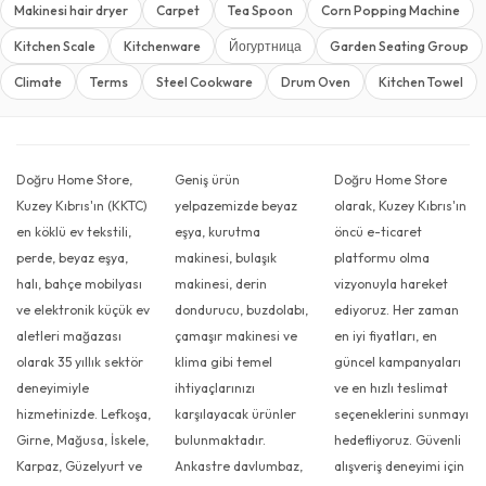
Makinesi hair dryer
Carpet
Tea Spoon
Corn Popping Machine
Kitchen Scale
Kitchenware
Йогуртница
Garden Seating Group
Climate
Terms
Steel Cookware
Drum Oven
Kitchen Towel
Doğru Home Store,
Geniş ürün
Doğru Home Store
Kuzey Kıbrıs'ın (KKTC)
yelpazemizde beyaz
olarak, Kuzey Kıbrıs'ın
en köklü ev tekstili,
eşya, kurutma
öncü e-ticaret
perde, beyaz eşya,
makinesi, bulaşık
platformu olma
halı, bahçe mobilyası
makinesi, derin
vizyonuyla hareket
ve elektronik küçük ev
dondurucu, buzdolabı,
ediyoruz. Her zaman
aletleri mağazası
çamaşır makinesi ve
en iyi fiyatları, en
olarak 35 yıllık sektör
klima gibi temel
güncel kampanyaları
deneyimiyle
ihtiyaçlarınızı
ve en hızlı teslimat
hizmetinizde. Lefkoşa,
karşılayacak ürünler
seçeneklerini sunmayı
Girne, Mağusa, İskele,
bulunmaktadır.
hedefliyoruz. Güvenli
Karpaz, Güzelyurt ve
Ankastre davlumbaz,
alışveriş deneyimi için