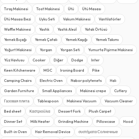
Tıraş Makinesi
Tost Makinesi
Ütü
Ütü Masası
Ütü Masası Bezi
Uyku Seti
Vakum Makinesi
Vantilatörler
Waffle Makinesi
Yastık
Yastık Alezİ
Yatak Örtüsü
Yemek Bıçağı
Yemek Çatalı
Yemek Kaşığı
Yemek Takımı
Yoğurt Makinesi
Yorgan
Yorgan Seti
Yumurta Pişirme Makinesi
Yüz Havlusu
Cooker
Diğer
Dodge
Inter
Keen Kitchenware
MGC
Ironing Board
Pike
Camping Chairs
Electric Oven
Nabor polytenets
Halı
Garden Furniture
Small Appliances
Makinesi crepe
Cutlery
Газовая плита
Tablespoon
Makinesi Vacuum
Vacuum Cleaner
Bed sheet
Καστριούλια
Dessert Fork
Plush Carpet
Dinner Set
Milk Heater
Grinding Machine
Pillowcase
Hood
Built-in Oven
Hair Removal Device
συστήματα Солнечные