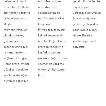
Lefke dahil olmak
ankastre ocak ve
gerekli tüm önlemleri
üzere tüm KKTC'ye
ankastre fırın
alıyor, kişisel
distribütör garantili
seçeneklerimizle
verilerinizi koruyoruz.
ürünler sunuyoruz.
mutfaklarınıza şıklık
Bize duyduğunuz
Müşteri
katıyoruz.
güven için teşekkür
memnuniyetini ön
İhtiyaçlarınıza uygun,
eder, evinizi Doğru
planda tutarak,
kaliteli ve güvenilir
Home Store ile
güvenli ödeme
ürünleri Doğru Home
yenilemeye davet
seçenekleri ve hızlı
Store güvencesiyle
ediyoruz.
teslimat imkanı
keşfedin. Uzman
sağlıyoruz. Doğru
ekibimiz, doğru ürünü
Home Store, evinizi
seçmenize yardımcı
güzelleştirecek her
olmak için her zaman
şeyi bulabileceğiniz
hazır.
güvenilir adresiniz.