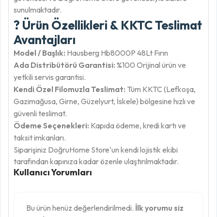
sunulmaktadır.
? Ürün Özellikleri & KKTC Teslimat
Avantajları
Model / Başlık:
Hausberg Hb8000P 48Lt Fırın
Ada Distribütörü Garantisi:
%100 Orijinal ürün ve
yetkili servis garantisi.
Kendi Özel Filomuzla Teslimat:
Tüm KKTC (Lefkoşa,
Gazimağusa, Girne, Güzelyurt, İskele) bölgesine hızlı ve
güvenli teslimat.
Ödeme Seçenekleri:
Kapıda ödeme, kredi kartı ve
taksit imkanları.
Siparişiniz DoğruHome Store'un kendi lojistik ekibi
tarafından kapınıza kadar özenle ulaştırılmaktadır.
Kullanıcı Yorumları
Bu ürün henüz değerlendirilmedi.
İlk yorumu siz