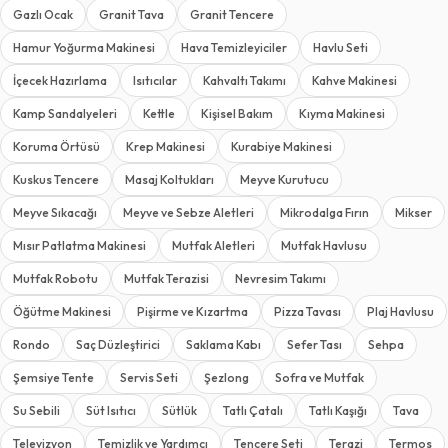
Gazlı Ocak
Granit Tava
Granit Tencere
Hamur Yoğurma Makinesi
Hava Temizleyiciler
Havlu Seti
İçecek Hazırlama
Isıtıcılar
Kahvaltı Takımı
Kahve Makinesi
Kamp Sandalyeleri
Kettle
Kişisel Bakım
Kıyma Makinesi
Koruma Örtüsü
Krep Makinesi
Kurabiye Makinesi
Kuskus Tencere
Masaj Koltukları
Meyve Kurutucu
Meyve Sıkacağı
Meyve ve Sebze Aletleri
Mikrodalga Fırın
Mikser
Mısır Patlatma Makinesi
Mutfak Aletleri
Mutfak Havlusu
Mutfak Robotu
Mutfak Terazisi
Nevresim Takımı
Öğütme Makinesi
Pişirme ve Kızartma
Pizza Tavası
Plaj Havlusu
Rondo
Saç Düzleştirici
Saklama Kabı
Sefer Tası
Sehpa
Şemsiye Tente
Servis Seti
Şezlong
Sofra ve Mutfak
Su Sebili
Süt Isıtıcı
Sütlük
Tatlı Çatalı
Tatlı Kaşığı
Tava
Televizyon
Temizlik ve Yardımcı
Tencere Seti
Terazi
Termos