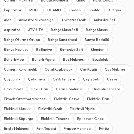
Çamaşır Makinesi
Bulaşık Makinesi
Klima
HEATASHEA
İmparator
MDHL
QUAMO
Freddo
Freddo
Airfryer
Alez
Ankastre Mikrodalga
Ankastre Ocak
Ankastre Set
Aspiratör
ATV-UTV
Bahçe Masa Seti
Bahçe Masası
Bahçe Oturma Grubu
Bahçe Sandalyesi
Banyo Baskülü
Banyo Havlusu
Battaniye
Battaniye Seti
Blender
Buharlı Mop
Buharlı Pişirici
Buz Makinesi
Buzdolabı
Çamaşır Kurutmalık
Çatal Kaşık Bıçak
Çay Kaşığı
Çay Makinesi
Çaydanlık
Çelik Tava
Çelik Tencere
Çeyiz Seti
Cezve
Davlumbaz
Davul Fırın
Derin Dondurucu
Düdüklü Tencere
Ekmek Kızartma Makinesi
Elektrikli Cezve
Elektrikli Fırın
Elektrikli Musluk
Elektrikli Ocak
Elektrikli Pişirici
Elektrikli Süpürge
Elektrikli Tencere
Epilasyon Cihazı
Erişte Makinesi
Fırın Tepsisi
Frappe Makinesi
Fritöz