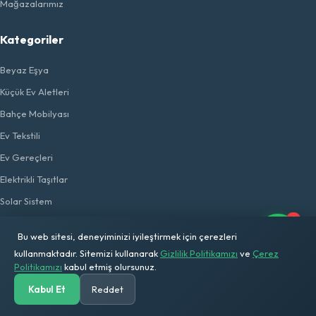
Mağazalarımız
Kategoriler
Beyaz Eşya
Küçük Ev Aletleri
Bahçe Mobilyası
Ev Tekstili
Ev Gereçleri
Elektrikli Taşıtlar
Solar Sistem
1
Flaş Ürünler
Bu web sitesi, deneyiminizi iyileştirmek için çerezleri
kullanmaktadır. Sitemizi kullanarak
Gizlilik Politikamızı
ve
Çerez
Popüler Ürünler
Politikamızı
kabul etmiş olursunuz.
Kabul Et
Reddet
Presso Plus 1132 Narenciye Sıkacağı
Anasayfa
Kategoriler
Ara
Solar Hesap
Sepetim
Hesabım
Peluş Çift Renk Nevresim Takımı Çift Kişilik - Krem