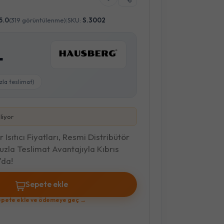
5.0
(319 görüntülenme)
|
SKU:
S.3002
L
zla teslimat)
liyor
 Isıtıcı Fiyatları, Resmi Distribütör
uzla Teslimat Avantajıyla Kıbrıs
da!
Sepete ekle
pete ekle ve ödemeye geç →