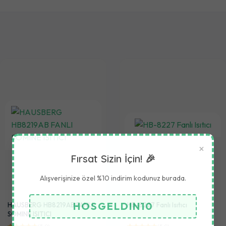
×
Fırsat Sizin İçin! 🎉
Alışverişinize özel %10 indirim kodunuz burada.
HOSGELDIN10
HAUSBERG HB8219AB FANLI
HB-8227 Fanlı Isıtıcı
SOMINE ISITICI