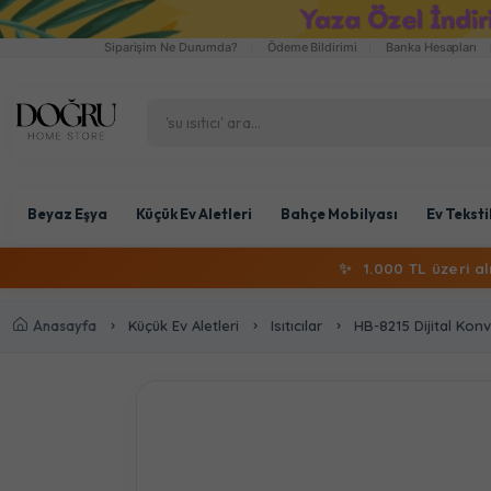
Siparişim Ne Durumda?
Ödeme Bildirimi
Banka Hesapları
Beyaz Eşya
Küçük Ev Aletleri
Bahçe Mobilyası
Ev Teksti
✨
1.000 TL üzeri a
Anasayfa
Küçük Ev Aletleri
Isıtıcılar
HB-8215 Dijital Konve