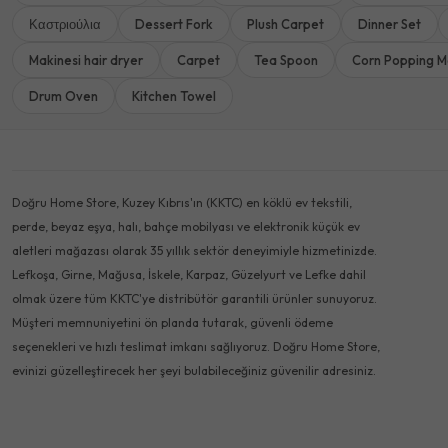
Καστριούλια
Dessert Fork
Plush Carpet
Dinner Set
Makinesi hair dryer
Carpet
Tea Spoon
Corn Popping M
Drum Oven
Kitchen Towel
Doğru Home Store, Kuzey Kıbrıs'ın (KKTC) en köklü ev tekstili,
perde, beyaz eşya, halı, bahçe mobilyası ve elektronik küçük ev
aletleri mağazası olarak 35 yıllık sektör deneyimiyle hizmetinizde.
Lefkoşa, Girne, Mağusa, İskele, Karpaz, Güzelyurt ve Lefke dahil
olmak üzere tüm KKTC'ye distribütör garantili ürünler sunuyoruz.
Müşteri memnuniyetini ön planda tutarak, güvenli ödeme
seçenekleri ve hızlı teslimat imkanı sağlıyoruz. Doğru Home Store,
evinizi güzelleştirecek her şeyi bulabileceğiniz güvenilir adresiniz.