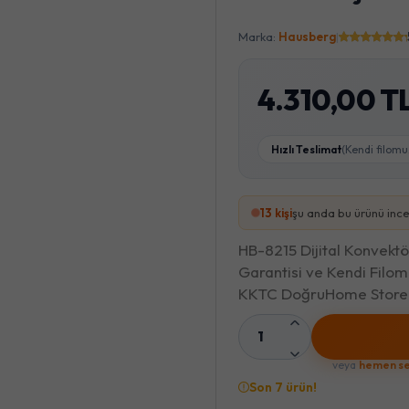
Marka:
Hausberg
|
4.310,00 T
Hızlı Teslimat
(Kendi filomu
13
kişi
şu anda bu ürünü ince
HB-8215 Dijital Konvektör
Garantisi ve Kendi Filom
KKTC DoğruHome Store'
1
veya
hemen se
Son 7 ürün!