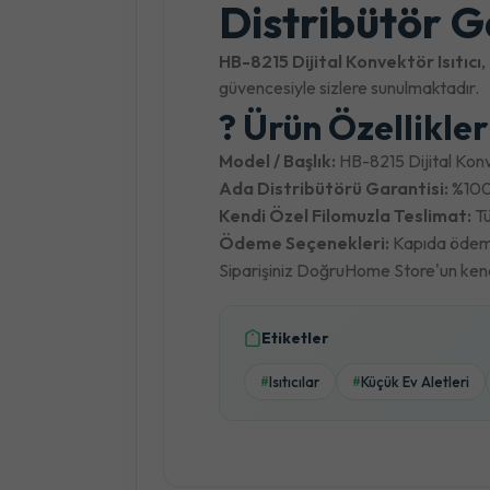
Distribütör G
HB-8215 Dijital Konvektör Isıtıcı
,
güvencesiyle sizlere sunulmaktadır.
? Ürün Özellikle
Model / Başlık:
HB-8215 Dijital Konve
Ada Distribütörü Garantisi:
%100 
Kendi Özel Filomuzla Teslimat:
Tü
Ödeme Seçenekleri:
Kapıda ödeme,
Siparişiniz DoğruHome Store'un kendi 
Etiketler
Isıtıcılar
Küçük Ev Aletleri
#
#