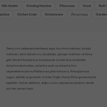
Milk Heater
Grinding Machine
Pillowcase
Hood
Built
achine
Kitchen Scale
Kitchenware
Йогуртница
Garden
Geniş ürün yelpazemizde beyaz eşya, kurutma makinesi, bulaşık
makinesi, derin dondurucu, buzdolabı, çamaşır makinesi ve klima
gibi temel ihtiyaçlarınızı karşılayacak ürünler bulunmaktadır.
Ankastre davlumbaz, ankastre ocak ve ankastre fırın
seçeneklerimizle mutfaklarınıza şıklık katıyoruz. İhtiyaçlarınıza
uygun, kaliteli ve güvenilir ürünleri Doğru Home Store güvencesiyle
keşfedin. Uzman ekibimiz, doğru ürünü seçmenize yardımcı olmak
için her zaman hazır.