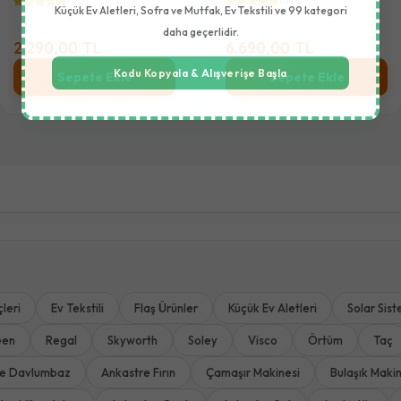
(5.0)
(5.0)
Küçük Ev Aletleri, Sofra ve Mutfak, Ev Tekstili ve 99 kategori
daha geçerlidir.
2.290,00 TL
6.690,00 TL
Kodu Kopyala & Alışverişe Başla
Sepete Ekle
Sepete Ekle
leri
Ev Tekstili
Flaş Ürünler
Küçük Ev Aletleri
Solar Sist
een
Regal
Skyworth
Soley
Visco
Örtüm
Taç
re Davlumbaz
Ankastre Fırın
Çamaşır Makinesi
Bulaşık Makin