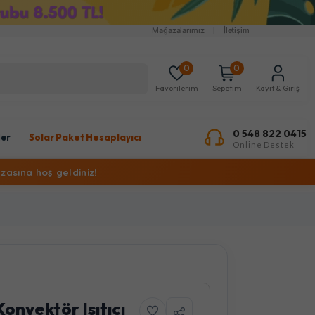
Mağazalarımız
İletişim
0
0
Favorilerim
Sepetim
Kayıt & Giriş
0 548 822 0415
ler
Solar Paket Hesaplayıcı
Online Destek
zasına hoş geldiniz!
Konvektör Isıtıcı