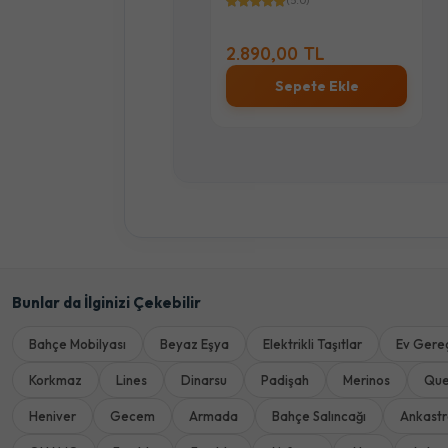
(5.0)
(5.0)
.890,00 TL
2.890,00 TL
Sepete Ekle
Sepete Ekle
Bunlar da İlginizi Çekebilir
Bahçe Mobilyası
Beyaz Eşya
Elektrikli Taşıtlar
Ev Gereç
Korkmaz
Lines
Dinarsu
Padişah
Merinos
Qu
Heniver
Gecem
Armada
Bahçe Salıncağı
Ankast