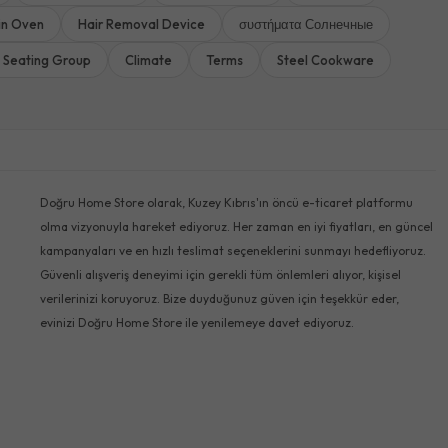
-in Oven
Hair Removal Device
συστήματα Солнечные
 Seating Group
Climate
Terms
Steel Cookware
Doğru Home Store olarak, Kuzey Kıbrıs'ın öncü e-ticaret platformu
olma vizyonuyla hareket ediyoruz. Her zaman en iyi fiyatları, en güncel
kampanyaları ve en hızlı teslimat seçeneklerini sunmayı hedefliyoruz.
Güvenli alışveriş deneyimi için gerekli tüm önlemleri alıyor, kişisel
verilerinizi koruyoruz. Bize duyduğunuz güven için teşekkür eder,
evinizi Doğru Home Store ile yenilemeye davet ediyoruz.