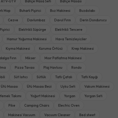
ATV-UTV
Bahçe Masa Seti
Bahçe Masası
rlı Mop
Buharlı Pişirici
Buz Makinesi
Buzdolabı
Cezve
Davlumbaz
Davul Fırın
Derin Dondurucu
Pişirici
Elektrikli Süpürge
Elektrikli Tencere
Hamur Yoğurma Makinesi
Hava Temizleyiciler
Kıyma Makinesi
Koruma Örtüsü
Krep Makinesi
dalga Fırın
Mikser
Mısır Patlatma Makinesi
rtma
Pizza Tavası
Plaj Havlusu
Rondo
bili
Süt Isıtıcı
Sütlük
Tatlı Çatalı
Tatlı Kaşığı
Ütü Masası
Ütü Masası Bezi
Uyku Seti
Vakum Makinesi
Yemek Takımı
Yoğurt Makinesi
Yorgan
Yorgan Seti
Pike
Camping Chairs
Electric Oven
Makinesi Vacuum
Vacuum Cleaner
Bed sheet