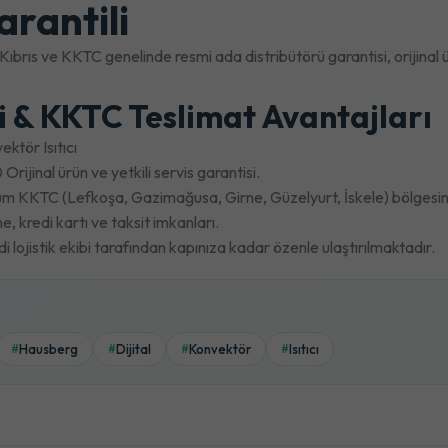
arantili
 Kıbrıs ve KKTC genelinde resmi ada distribütörü garantisi, oriji
ri & KKTC Teslimat Avantajları
ktör Isıtıcı
Orijinal ürün ve yetkili servis garantisi.
m KKTC (Lefkoşa, Gazimağusa, Girne, Güzelyurt, İskele) bölgesine 
 kredi kartı ve taksit imkanları.
lojistik ekibi tarafından kapınıza kadar özenle ulaştırılmaktadır.
Hausberg
Dijital
Konvektör
Isıtıcı
#
#
#
#