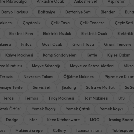
tre Mikrodalga
Ankastre Ocak
Ankastre Set
Aspiratör
Banyo Havlusu
Battaniye
Battaniye Seti
Blender
Buha
akinesi
Çaydanlık
Çelik Tava
Çelik Tencere
Çeyiz Seti
Elektrikli Fırın
Elektrikli Musluk
Elektrikli Ocak
Elektrikli 
kinesi
Fritöz
Gazlı Ocak
Granit Tava
Granit Tencere
Kahve Makinesi
Kamp Sandalyeleri
Kettle
Kişisel Bakım
ve Kurutucu
Meyve Sıkacağı
Meyve ve Sebze Aletleri
Mikro
Terazisi
Nevresim Takımı
Öğütme Makinesi
Pişirme ve Kıza
emsiye Tente
Servis Seti
Şezlong
Sofra ve Mutfak
Su Se
Terazi
Termos
Tıraş Makinesi
Tost Makinesi
Ütü
atak Örtüsü
Yemek Bıçağı
Yemek Çatalı
Yemek Kaşığı
Dodge
Inter
Keen Kitchenware
MGC
Ironing Board
ces
Makinesi crepe
Cutlery
Газовая плита
Tablespoon