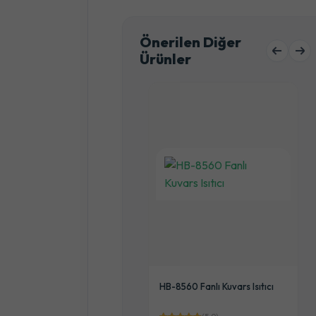
Önerilen Diğer
Ürünler
AUSBERG HB8218
HB-8560 Fanlı Kuvars Isıtıcı
AŞINABİLİR ŞÖMİNE ISITICI