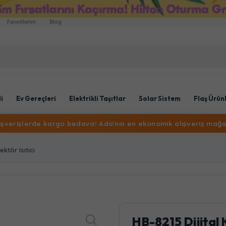
Favorilerim
Blog
li
Ev Gereçleri
Elektrikli Taşıtlar
Solar Sistem
Flaş Ürün
lışverişlerde kargo bedava! Ada'nın en ekonomik alışveriş mağa
ktör Isıtıcı
HB-8215 Dijital 