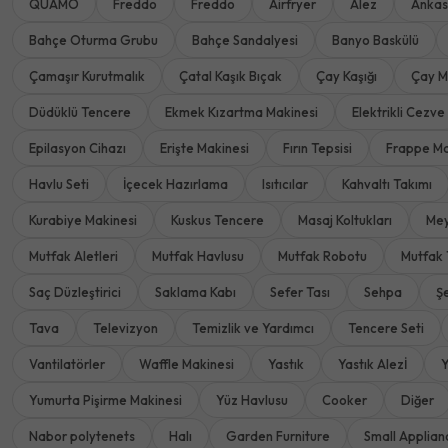
QUAMO
Freddo
Freddo
Airfryer
Alez
Ankas
Bahçe Oturma Grubu
Bahçe Sandalyesi
Banyo Baskülü
Çamaşır Kurutmalık
Çatal Kaşık Bıçak
Çay Kaşığı
Çay M
Düdüklü Tencere
Ekmek Kızartma Makinesi
Elektrikli Cezve
Epilasyon Cihazı
Erişte Makinesi
Fırın Tepsisi
Frappe Ma
Havlu Seti
İçecek Hazırlama
Isıtıcılar
Kahvaltı Takımı
Kurabiye Makinesi
Kuskus Tencere
Masaj Koltukları
Mey
Mutfak Aletleri
Mutfak Havlusu
Mutfak Robotu
Mutfak 
Saç Düzleştirici
Saklama Kabı
Sefer Tası
Sehpa
Ş
Tava
Televizyon
Temizlik ve Yardımcı
Tencere Seti
Vantilatörler
Waffle Makinesi
Yastık
Yastık Alezİ
Y
Yumurta Pişirme Makinesi
Yüz Havlusu
Cooker
Diğer
Nabor polytenets
Halı
Garden Furniture
Small Applian