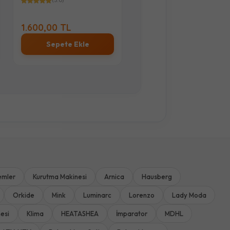
(5.0)
(5.0)
-
17.500,00 TL
1.600,00 TL
%19
14.190,00 TL
Sepete Ekle
Stok Sor
emler
Kurutma Makinesi
Arnica
Hausberg
Orkide
Mink
Luminarc
Lorenzo
Lady Moda
esi
Klima
HEATASHEA
İmparator
MDHL