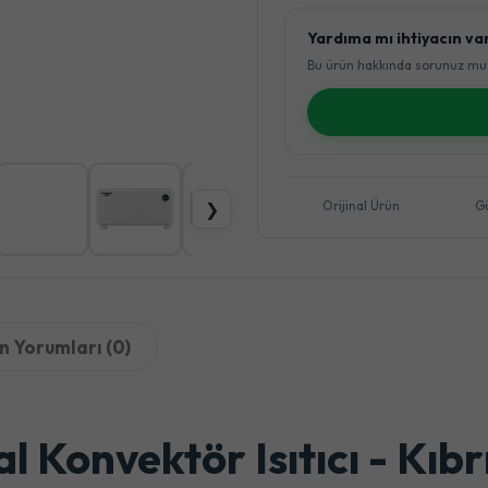
Yardıma mı ihtiyacın va
Bu ürün hakkında sorunuz mu 
Orijinal Ürün
G
❯
n Yorumları (0)
l Konvektör Isıtıcı - Kıb