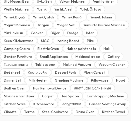
Ütü Masası Bezi
Uyku Seti
Vakum Makinesi
Vantilatörler
Waffle Makinesi
Yastık
Yastık Alezİ
Yatak Örtüsü
Yemek Bıçağı
Yemek Çatalı
Yemek Kaşığı
Yemek Takımı
Yoğurt Makinesi
Yorgan
Yorgan Seti
Yumurta Pişirme Makinesi
Yüz Havlusu
Cooker
Diğer
Dodge
Inter
Keen Kitchenware
MGC
Ironing Board
Pike
Camping Chairs
Electric Oven
Nabor polytenets
Halı
Garden Furniture
Small Appliances
Makinesi crepe
Cutlery
Газовая плита
Tablespoon
Makinesi Vacuum
Vacuum Cleaner
Bed sheet
Καστριούλια
Dessert Fork
Plush Carpet
Dinner Set
Milk Heater
Grinding Machine
Pillowcase
Hood
Built-in Oven
Hair Removal Device
συστήματα Солнечные
Makinesi hair dryer
Carpet
Tea Spoon
Corn Popping Machine
Kitchen Scale
Kitchenware
Йогуртница
Garden Seating Group
Climate
Terms
Steel Cookware
Drum Oven
Kitchen Towel