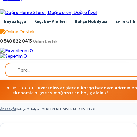
Beyaz Eşya
Küçük Ev Aletleri
Bahçe Mobilyası
Ev Tekstili
0 548 822 0415
Online Destek
0
0
✨
1.000 TL üzeri alışverişlerde kargo bedava! Ada'nın en
ekonomik alışveriş mağazasına hoş geldiniz!
Anasayfa
Bahçe Mobilyası
MERDİVEN
HENIVER MERDIVEN 9+1