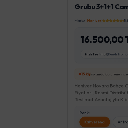
Grubu 3+1+1 Cam
Marka:
Heniver
|
5.
16.500,00 
Hızlı Teslimat
(Kendi filomu
14
kişi
şu anda bu ürünü ince
Heniver Novara Bahçe O
Fiyatları, Resmi Distribü
Teslimat Avantajıyla Kı
Renk:
Kahverengi
Antra