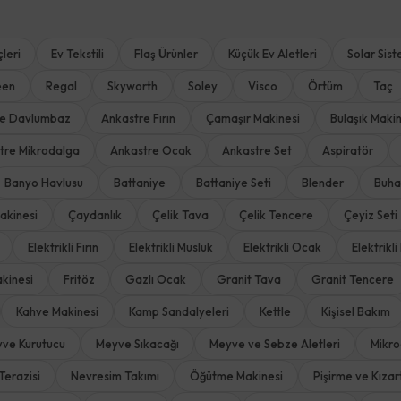
leri
Ev Tekstili
Flaş Ürünler
Küçük Ev Aletleri
Solar Sist
een
Regal
Skyworth
Soley
Visco
Örtüm
Taç
re Davlumbaz
Ankastre Fırın
Çamaşır Makinesi
Bulaşık Makin
tre Mikrodalga
Ankastre Ocak
Ankastre Set
Aspiratör
Banyo Havlusu
Battaniye
Battaniye Seti
Blender
Buha
akinesi
Çaydanlık
Çelik Tava
Çelik Tencere
Çeyiz Seti
Elektrikli Fırın
Elektrikli Musluk
Elektrikli Ocak
Elektrikli 
kinesi
Fritöz
Gazlı Ocak
Granit Tava
Granit Tencere
Kahve Makinesi
Kamp Sandalyeleri
Kettle
Kişisel Bakım
ve Kurutucu
Meyve Sıkacağı
Meyve ve Sebze Aletleri
Mikro
Terazisi
Nevresim Takımı
Öğütme Makinesi
Pişirme ve Kıza