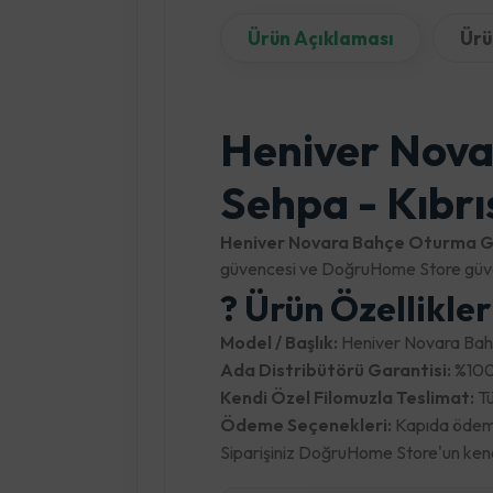
Ürün Açıklaması
Ürü
Heniver Nova
Sehpa - Kıbrı
Heniver Novara Bahçe Oturma G
güvencesi ve DoğruHome Store güven
? Ürün Özellikle
Model / Başlık:
Heniver Novara Bah
Ada Distribütörü Garantisi:
%100 
Kendi Özel Filomuzla Teslimat:
Tü
Ödeme Seçenekleri:
Kapıda ödeme,
Siparişiniz DoğruHome Store'un kendi 