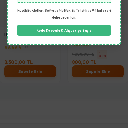
Küçük Ev Aletleri, Sofra ve Mutfak, Ev Tekstili ve 99 kategori
daha geçerlidir.
Kodu Kopyala & Alışverişe Başla
RING BORNOZ
LJ-9029A OFİS KOLTUĞU
(5.0)
(5.0)
-
1.000,00 TL
%20
800,00 TL
5.550,00 TL
Sepete Ekle
Sepete Ekle