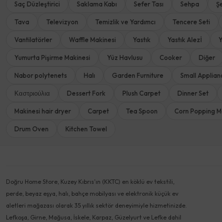
Saç Düzleştirici
Saklama Kabı
Sefer Tası
Sehpa
Ş
Tava
Televizyon
Temizlik ve Yardımcı
Tencere Seti
Vantilatörler
Waffle Makinesi
Yastık
Yastık Alezİ
Y
Yumurta Pişirme Makinesi
Yüz Havlusu
Cooker
Diğer
Nabor polytenets
Halı
Garden Furniture
Small Applian
Καστριούλια
Dessert Fork
Plush Carpet
Dinner Set
Makinesi hair dryer
Carpet
Tea Spoon
Corn Popping M
Drum Oven
Kitchen Towel
Doğru Home Store, Kuzey Kıbrıs'ın (KKTC) en köklü ev tekstili,
perde, beyaz eşya, halı, bahçe mobilyası ve elektronik küçük ev
aletleri mağazası olarak 35 yıllık sektör deneyimiyle hizmetinizde.
Lefkoşa, Girne, Mağusa, İskele, Karpaz, Güzelyurt ve Lefke dahil