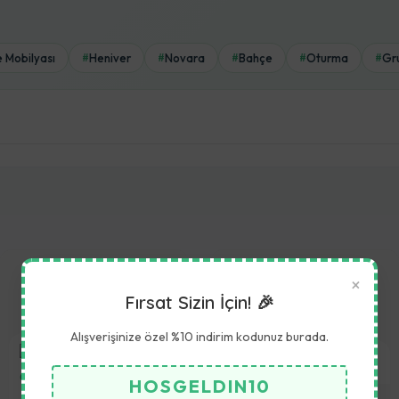
 Mobilyası
Heniver
Novara
Bahçe
Oturma
Gr
#
#
#
#
#
×
Fırsat Sizin İçin! 🎉
Alışverişinize özel %10 indirim kodunuz burada.
HOSGELDIN10