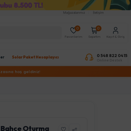
Mağazalarımız
İletişim
0
0
Favorilerim
Sepetim
Kayıt & Giriş
0 548 822 0415
ler
Solar Paket Hesaplayıcı
Online Destek
zasına hoş geldiniz!
 Bahçe Oturma