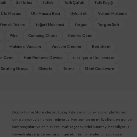
bili
Süt Isıtıcı
Sütlük
Tatlı Çatalı
Tatlı Kaşığı
Ütü Masası
Ütü Masası Bezi
Uyku Seti
Vakum Makinesi
Yemek Takımı
Yoğurt Makinesi
Yorgan
Yorgan Seti
Pike
Camping Chairs
Electric Oven
Makinesi Vacuum
Vacuum Cleaner
Bed sheet
-in Oven
Hair Removal Device
συστήματα Солнечные
 Seating Group
Climate
Terms
Steel Cookware
Doğru Home Store olarak, Kuzey Kıbrıs'ın öncü e-ticaret platformu
olma vizyonuyla hareket ediyoruz. Her zaman en iyi fiyatları, en güncel
kampanyaları ve en hızlı teslimat seçeneklerini sunmayı hedefliyoruz.
Güvenli alışveriş deneyimi için gerekli tüm önlemleri alıyor, kişisel