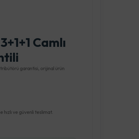
3+1+1 Camlı
tili
ribütörü garantisi, orijinal ürün
hızlı ve güvenli teslimat.