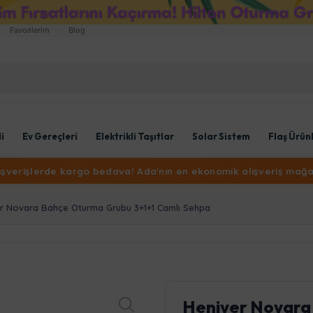
Favorilerim
Blog
li
Ev Gereçleri
Elektrikli Taşıtlar
Solar Sistem
Flaş Ürün
lışverişlerde kargo bedava! Ada'nın en ekonomik alışveriş mağa
r Novara Bahçe Oturma Grubu 3+1+1 Camlı Sehpa
Heniver Novara