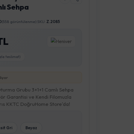
lı Sehpa
0
(558 görüntülenme)
|
SKU:
Z.2085
TL
zla teslimat)
liyor
turma Grubu 3+1+1 Camlı Sehpa
tör Garantisi ve Kendi Filomuzla
brıs KKTC DoğruHome Store'da!
sit Gri
Beyaz