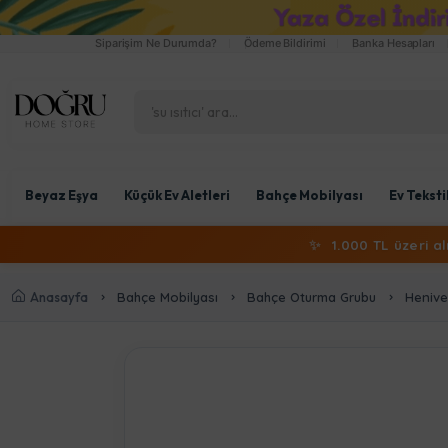
Siparişim Ne Durumda?
Ödeme Bildirimi
Banka Hesapları
Beyaz Eşya
Küçük Ev Aletleri
Bahçe Mobilyası
Ev Teksti
✨
1.000 TL üzeri a
Anasayfa
Bahçe Mobilyası
Bahçe Oturma Grubu
Henive