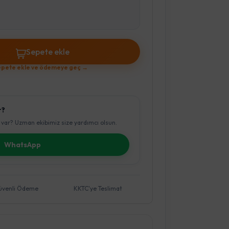
Sepete ekle
pete ekle ve ödemeye geç →
r?
var? Uzman ekibimiz size yardımcı olsun.
WhatsApp
üvenli Ödeme
KKTC'ye Teslimat