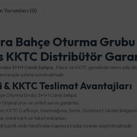
n Yorumları (0)
ra Bahçe Oturma Grubu 
s KKTC Distribütör Garan
rubu 3+1+1 Camlı Sehpa
, Kıbrıs ve KKTC genelinde resmi ada dist
cesiyle sizlere sunulmaktadır.
ri & KKTC Teslimat Avantajları
çe Oturma Grubu 3+1+1 Camlı Sehpa
Orijinal ürün ve yetkili servis garantisi.
m KKTC (Lefkoşa, Gazimağusa, Girne, Güzelyurt, İskele) bölgesine 
 kredi kartı ve taksit imkanları.
lojistik ekibi tarafından kapınıza kadar özenle ulaştırılmaktadır.