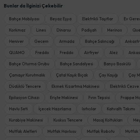
Bunlar da İlginizi Çekebilir
Bahçe Mobilyası
Beyaz Eşya
Elektrikli Taşıtlar
Ev Gereç
Korkmaz
Lines
Dinarsu
Padişah
Merinos
Qu
Heniver
Gecem
Armada
Bahçe Salıncağı
Ankast
QUAMO
Freddo
Freddo
Airfryer
Alez
Ankas
Bahçe Oturma Grubu
Bahçe Sandalyesi
Banyo Baskülü
Çamaşır Kurutmalık
Çatal Kaşık Bıçak
Çay Kaşığı
Çay M
Düdüklü Tencere
Ekmek Kızartma Makinesi
Elektrikli Cezve
Epilasyon Cihazı
Erişte Makinesi
Fırın Tepsisi
Frappe Ma
Havlu Seti
İçecek Hazırlama
Isıtıcılar
Kahvaltı Takımı
Kurabiye Makinesi
Kuskus Tencere
Masaj Koltukları
Mey
Mutfak Aletleri
Mutfak Havlusu
Mutfak Robotu
Mutfak 