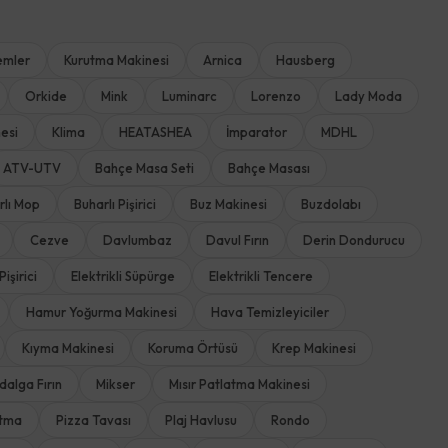
emler
Kurutma Makinesi
Arnica
Hausberg
Orkide
Mink
Luminarc
Lorenzo
Lady Moda
esi
Klima
HEATASHEA
İmparator
MDHL
ATV-UTV
Bahçe Masa Seti
Bahçe Masası
rlı Mop
Buharlı Pişirici
Buz Makinesi
Buzdolabı
Cezve
Davlumbaz
Davul Fırın
Derin Dondurucu
Pişirici
Elektrikli Süpürge
Elektrikli Tencere
Hamur Yoğurma Makinesi
Hava Temizleyiciler
Kıyma Makinesi
Koruma Örtüsü
Krep Makinesi
dalga Fırın
Mikser
Mısır Patlatma Makinesi
rtma
Pizza Tavası
Plaj Havlusu
Rondo