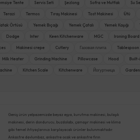
emsiye Tente
Servis Seti
Şezlong
Sofra ve Mutfak
Su Se
Terazi
Termos
Tıraş Makinesi
Tost Makinesi
Ütü
atak Örtüsü
Yemek Bıçağı
Yemek Çatalı
Yemek Kaşığı
Dodge
Inter
Keen Kitchenware
MGC
Ironing Board
ces
Makinesi crepe
Cutlery
Газовая плита
Tablespoon
Milk Heater
Grinding Machine
Pillowcase
Hood
Built
achine
Kitchen Scale
Kitchenware
Йогуртница
Garden
Geniş ürün yelpazemizde beyaz eşya, kurutma makinesi, bulaşık
makinesi, derin dondurucu, buzdolabı, çamaşır makinesi ve klima
gibi temel ihtiyaçlarınızı karşılayacak ürünler bulunmaktadır.
Ankastre davlumbaz, ankastre ocak ve ankastre fırın