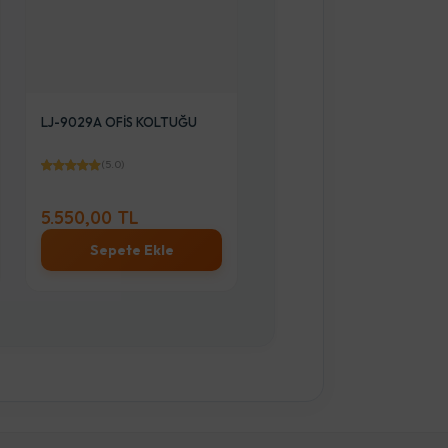
Lines Granit 7 Parça Ezme
Ayseren Set Metal Kulp
ETM VISCO YATAK
180*200*7.5CM
(5.0)
(5.0)
-
7.000,00 TL
%50
-
21.560,00 TL
3.500,00 TL
%20
17.250,00 TL
Stok Sor
Stok Sor