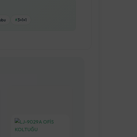
ubu
3+1+1
#