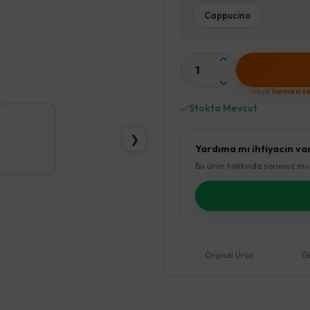
Cappucino
1
veya
hemen se
Stokta Mevcut
❯
Yardıma mı ihtiyacın va
Bu ürün hakkında sorunuz mu 
Orijinal Ürün
G