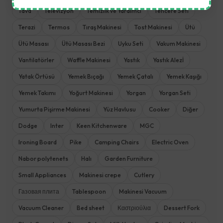
Tava
Televizyon
Temizlik ve Yardımcı
Tencere Seti
Terazi
Termos
Tıraş Makinesi
Tost Makinesi
Ütü
Ütü Masası
Ütü Masası Bezi
Uyku Seti
Vakum Makinesi
Vantilatörler
Waffle Makinesi
Yastık
Yastık Alezİ
Yatak Örtüsü
Yemek Bıçağı
Yemek Çatalı
Yemek Kaşığı
Yemek Takımı
Yoğurt Makinesi
Yorgan
Yorgan Seti
Yumurta Pişirme Makinesi
Yüz Havlusu
Cooker
Diğer
Dodge
Inter
Keen Kitchenware
MGC
Ironing Board
Pike
Camping Chairs
Electric Oven
Nabor polytenets
Halı
Garden Furniture
Small Appliances
Makinesi crepe
Cutlery
Газовая плита
Tablespoon
Makinesi Vacuum
Vacuum Cleaner
Bed sheet
Καστριούλια
Dessert Fork