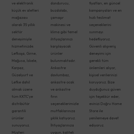
ve elektronik
dondurucu,
fiyatları, en güncel
küçük ev aletleri
buzdolabı,
kampanyaları ve en
mağazası
çamaşır
hızlı teslimat
olarak 35 yıllık
makinesi ve
seçeneklerini
sektör
klima gibi temel
sunmayı
deneyimiyle
ihtiyaçlarınızı
hedefliyoruz.
hizmetinizde.
karşılayacak
Güvenli alışveriş
Lefkoşa, Girne,
ürünler
deneyimi için
Mağusa, İskele,
bulunmaktadır.
gerekli tüm
Karpaz,
Ankastre
önlemleri alıyor,
Güzelyurt ve
davlumbaz,
kişisel verilerinizi
Lefke dahil
ankastre ocak
koruyoruz. Bize
olmak üzere
ve ankastre
duyduğunuz güven
tüm KKTC'ye
fırın
için teşekkür eder,
distribütör
seçeneklerimizle
evinizi Doğru Home
garantili
mutfaklarınıza
Store ile
ürünler
şıklık katıyoruz.
yenilemeye davet
sunuyoruz.
İhtiyaçlarınıza
ediyoruz.
Müşteri
uygun, kaliteli