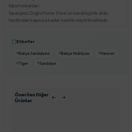
taksit imkanları.
Siparişiniz DoğruHome Store'un kendi lojistik ekibi
tarafından kapınıza kadar özenle ulaştırılmaktadır.
Etiketler
Bahçe Sandalyesi
Bahçe Mobilyası
Heniver
#
#
#
Tiger
Sandalye
#
#
Önerilen Diğer
Ürünler