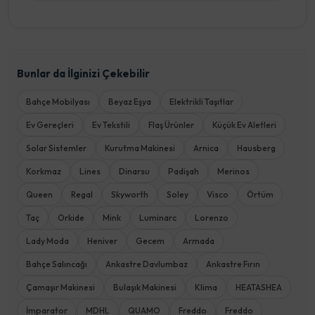
Bunlar da İlginizi Çekebilir
Bahçe Mobilyası
Beyaz Eşya
Elektrikli Taşıtlar
Ev Gereçleri
Ev Tekstili
Flaş Ürünler
Küçük Ev Aletleri
Solar Sistemler
Kurutma Makinesi
Arnica
Hausberg
Korkmaz
Lines
Dinarsu
Padişah
Merinos
Queen
Regal
Skyworth
Soley
Visco
Örtüm
Taç
Orkide
Mink
Luminarc
Lorenzo
Lady Moda
Heniver
Gecem
Armada
Bahçe Salıncağı
Ankastre Davlumbaz
Ankastre Fırın
Çamaşır Makinesi
Bulaşık Makinesi
Klima
HEATASHEA
İmparator
MDHL
QUAMO
Freddo
Freddo