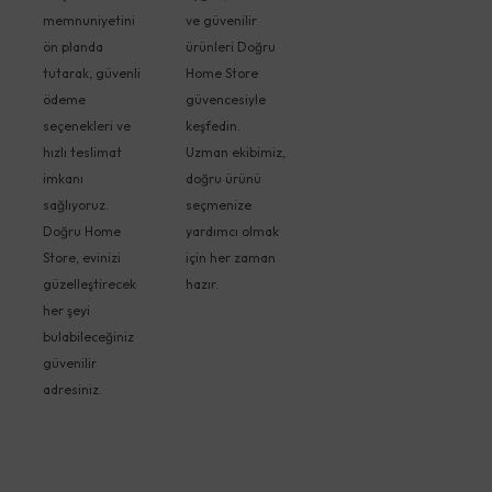
memnuniyetini
ve güvenilir
ön planda
ürünleri Doğru
tutarak, güvenli
Home Store
ödeme
güvencesiyle
seçenekleri ve
keşfedin.
hızlı teslimat
Uzman ekibimiz,
imkanı
doğru ürünü
sağlıyoruz.
seçmenize
Doğru Home
yardımcı olmak
Store, evinizi
için her zaman
güzelleştirecek
hazır.
her şeyi
bulabileceğiniz
güvenilir
adresiniz.