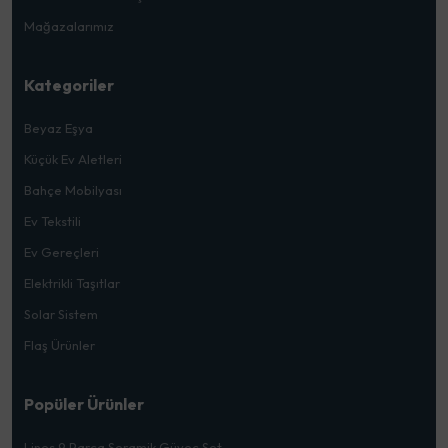
Mağazalarımız
Kategoriler
Beyaz Eşya
Küçük Ev Aletleri
Bahçe Mobilyası
Ev Tekstili
Ev Gereçleri
Elektrikli Taşıtlar
Solar Sistem
Flaş Ürünler
Popüler Ürünler
Lines 9 Parça Seramik Güveç Set