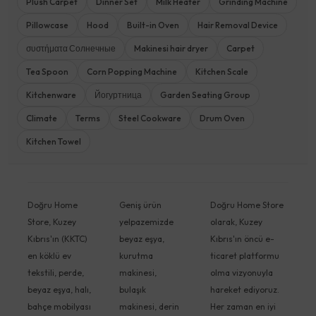
Plush Carpet
Dinner Set
Milk Heater
Grinding Machine
Pillowcase
Hood
Built-in Oven
Hair Removal Device
συστήματα Солнечные
Makinesi hair dryer
Carpet
Tea Spoon
Corn Popping Machine
Kitchen Scale
Kitchenware
Йогуртница
Garden Seating Group
Climate
Terms
Steel Cookware
Drum Oven
Kitchen Towel
Doğru Home
Geniş ürün
Doğru Home Store
Store, Kuzey
yelpazemizde
olarak, Kuzey
Kıbrıs'ın (KKTC)
beyaz eşya,
Kıbrıs'ın öncü e-
en köklü ev
kurutma
ticaret platformu
tekstili, perde,
makinesi,
olma vizyonuyla
beyaz eşya, halı,
bulaşık
hareket ediyoruz.
bahçe mobilyası
makinesi, derin
Her zaman en iyi