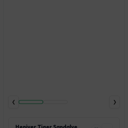
❮
❯
Heniver Tiger Sandalye