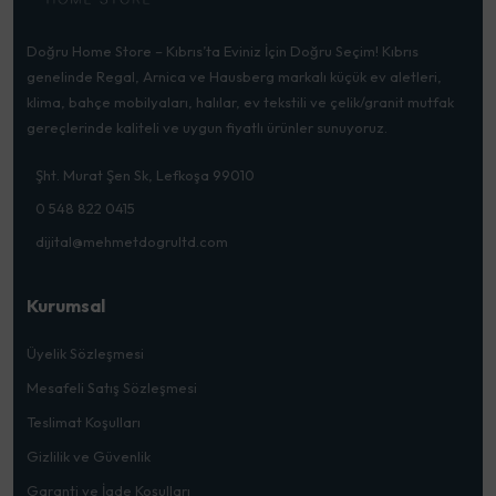
Doğru Home Store – Kıbrıs’ta Eviniz İçin Doğru Seçim! Kıbrıs
genelinde Regal, Arnica ve Hausberg markalı küçük ev aletleri,
klima, bahçe mobilyaları, halılar, ev tekstili ve çelik/granit mutfak
gereçlerinde kaliteli ve uygun fiyatlı ürünler sunuyoruz.
Şht. Murat Şen Sk, Lefkoşa 99010
0 548 822 0415
dijital@mehmetdogrultd.com
Kurumsal
Üyelik Sözleşmesi
Mesafeli Satış Sözleşmesi
Teslimat Koşulları
Gizlilik ve Güvenlik
Garanti ve İade Koşulları