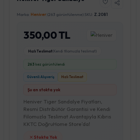
Marka:
Heniver
|
(263 görüntülenme)
|
SKU:
Z.2081
350,00 TL
Hızlı Teslimat
(Kendi filomuzla teslimat)
263
kez görüntülendi
Güvenli Alışveriş
Hızlı Teslimat
Şu an stokta yok
Heniver Tiger Sandalye Fiyatları,
Resmi Distribütör Garantisi ve Kendi
Filomuzla Teslimat Avantajıyla Kıbrıs
KKTC DoğruHome Store'da!
Stokta Yok