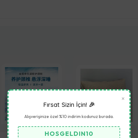
×
Fırsat Sizin İçin! 🎉
Alışverişinize özel %10 indirim kodunuz burada.
HOSGELDIN10