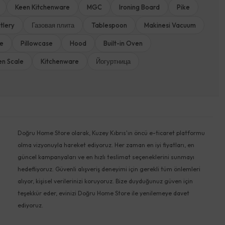
Keen Kitchenware
MGC
Ironing Board
Pike
tlery
Газовая плита
Tablespoon
Makinesi Vacuum
ne
Pillowcase
Hood
Built-in Oven
en Scale
Kitchenware
Йогуртница
Doğru Home Store olarak, Kuzey Kıbrıs'ın öncü e-ticaret platformu
olma vizyonuyla hareket ediyoruz. Her zaman en iyi fiyatları, en
güncel kampanyaları ve en hızlı teslimat seçeneklerini sunmayı
hedefliyoruz. Güvenli alışveriş deneyimi için gerekli tüm önlemleri
alıyor, kişisel verilerinizi koruyoruz. Bize duyduğunuz güven için
teşekkür eder, evinizi Doğru Home Store ile yenilemeye davet
ediyoruz.