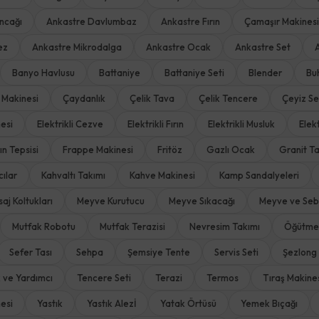
ncağı
Ankastre Davlumbaz
Ankastre Fırın
Çamaşır Makinesi
ez
Ankastre Mikrodalga
Ankastre Ocak
Ankastre Set
Banyo Havlusu
Battaniye
Battaniye Seti
Blender
Bu
 Makinesi
Çaydanlık
Çelik Tava
Çelik Tencere
Çeyiz Se
esi
Elektrikli Cezve
Elektrikli Fırın
Elektrikli Musluk
Elek
rın Tepsisi
Frappe Makinesi
Fritöz
Gazlı Ocak
Granit T
ıcılar
Kahvaltı Takımı
Kahve Makinesi
Kamp Sandalyeleri
aj Koltukları
Meyve Kurutucu
Meyve Sıkacağı
Meyve ve Sebz
Mutfak Robotu
Mutfak Terazisi
Nevresim Takımı
Öğütme 
Sefer Tası
Sehpa
Şemsiye Tente
Servis Seti
Şezlong
k ve Yardımcı
Tencere Seti
Terazi
Termos
Tıraş Makine
esi
Yastık
Yastık Alezİ
Yatak Örtüsü
Yemek Bıçağı