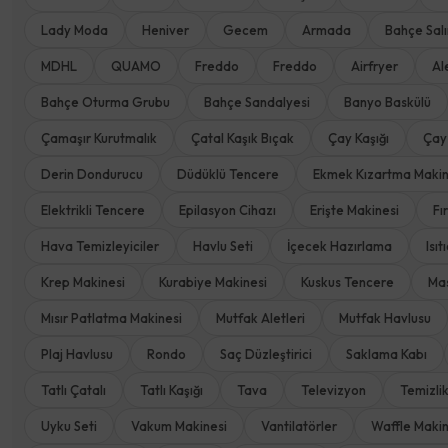
Lady Moda
Heniver
Gecem
Armada
Bahçe Salı
MDHL
QUAMO
Freddo
Freddo
Airfryer
Al
Bahçe Oturma Grubu
Bahçe Sandalyesi
Banyo Baskülü
Çamaşır Kurutmalık
Çatal Kaşık Bıçak
Çay Kaşığı
Çay
Derin Dondurucu
Düdüklü Tencere
Ekmek Kızartma Makin
Elektrikli Tencere
Epilasyon Cihazı
Erişte Makinesi
Fı
Hava Temizleyiciler
Havlu Seti
İçecek Hazırlama
Isıt
Krep Makinesi
Kurabiye Makinesi
Kuskus Tencere
Mas
Mısır Patlatma Makinesi
Mutfak Aletleri
Mutfak Havlusu
Plaj Havlusu
Rondo
Saç Düzleştirici
Saklama Kabı
Tatlı Çatalı
Tatlı Kaşığı
Tava
Televizyon
Temizli
Uyku Seti
Vakum Makinesi
Vantilatörler
Waffle Makin