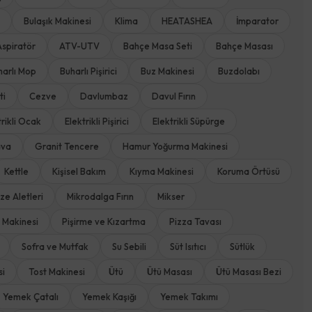
Bulaşık Makinesi
Klima
HEATASHEA
İmparator
Aspiratör
ATV-UTV
Bahçe Masa Seti
Bahçe Masası
harlı Mop
Buharlı Pişirici
Buz Makinesi
Buzdolabı
ti
Cezve
Davlumbaz
Davul Fırın
trikli Ocak
Elektrikli Pişirici
Elektrikli Süpürge
ava
Granit Tencere
Hamur Yoğurma Makinesi
Kettle
Kişisel Bakım
Kıyma Makinesi
Koruma Örtüsü
e Aletleri
Mikrodalga Fırın
Mikser
Makinesi
Pişirme ve Kızartma
Pizza Tavası
Sofra ve Mutfak
Su Sebili
Süt Isıtıcı
Sütlük
si
Tost Makinesi
Ütü
Ütü Masası
Ütü Masası Bezi
Yemek Çatalı
Yemek Kaşığı
Yemek Takımı