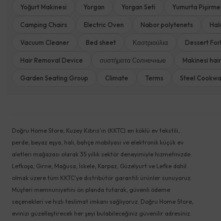
Yoğurt Makinesi
Yorgan
Yorgan Seti
Yumurta Pişirme
Camping Chairs
Electric Oven
Nabor polytenets
Halı
Vacuum Cleaner
Bed sheet
Καστριούλια
Dessert For
Hair Removal Device
συστήματα Солнечные
Makinesi hair
Garden Seating Group
Climate
Terms
Steel Cookw
Doğru Home Store, Kuzey Kıbrıs'ın (KKTC) en köklü ev tekstili,
perde, beyaz eşya, halı, bahçe mobilyası ve elektronik küçük ev
aletleri mağazası olarak 35 yıllık sektör deneyimiyle hizmetinizde.
Lefkoşa, Girne, Mağusa, İskele, Karpaz, Güzelyurt ve Lefke dahil
olmak üzere tüm KKTC'ye distribütör garantili ürünler sunuyoruz.
Müşteri memnuniyetini ön planda tutarak, güvenli ödeme
seçenekleri ve hızlı teslimat imkanı sağlıyoruz. Doğru Home Store,
evinizi güzelleştirecek her şeyi bulabileceğiniz güvenilir adresiniz.