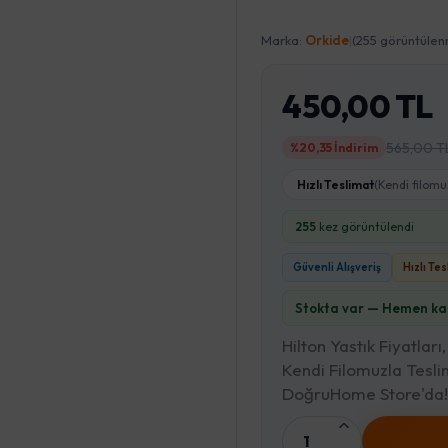
Marka:
Orkide
|
(255 görüntüle
450,00 TL
565,00 T
%20,35 İndirim
Hızlı Teslimat
(Kendi filomu
255
kez görüntülendi
Güvenli Alışveriş
Hızlı Te
Stokta var — Hemen kar
Hilton Yastık Fiyatlar
Kendi Filomuzla Tesli
DoğruHome Store'da!
1