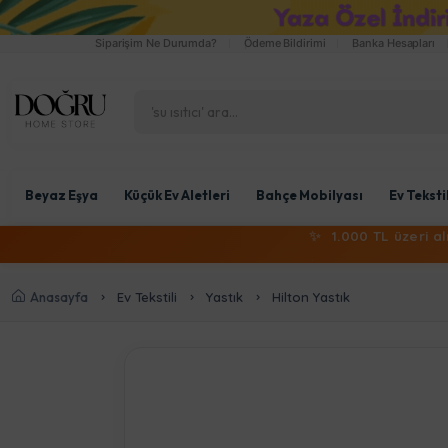
Siparişim Ne Durumda?
Ödeme Bildirimi
Banka Hesapları
Beyaz Eşya
Küçük Ev Aletleri
Bahçe Mobilyası
Ev Teksti
✨
1.000 TL üzeri a
Anasayfa
Ev Tekstili
Yastık
Hilton Yastık