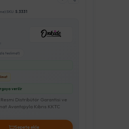
nme)
|
SKU:
S.3331
L
zla teslimat)
slimat
goya verilir
ı, Resmi Distribütör Garantisi ve
mat Avantajıyla Kıbrıs KKTC
Sepete ekle