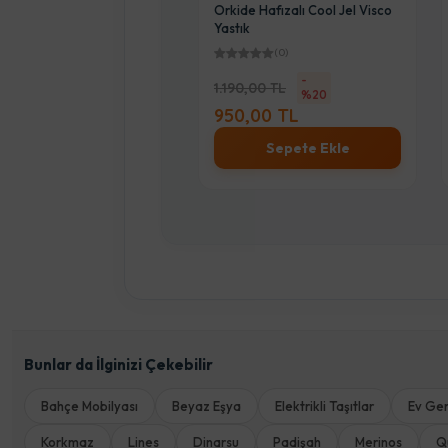
Orkide Hafızalı Cool Jel Visco
Orkide Hafızalı Cool Jel Visco
Yastık
Yastık
(0)
(0)
-
-
1.190,00 TL
1.190,00 TL
%20
%20
950,00 TL
950,00 TL
Sepete Ekle
Sepete Ekle
Bunlar da İlginizi Çekebilir
Bahçe Mobilyası
Beyaz Eşya
Elektrikli Taşıtlar
Ev Ger
Korkmaz
Lines
Dinarsu
Padişah
Merinos
Q