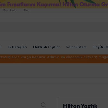
Favorilerim
Blog
li
Ev Gereçleri
Elektrikli Taşıtlar
Solar Sistem
Flaş Ürün
lışverişlerde kargo bedava! Ada'nın en ekonomik alışveriş mağa
Hilton Yastık