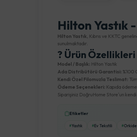
Hilton Yastık 
Hilton Yastık
, Kıbrıs ve KKTC genelin
sunulmaktadır.
? Ürün Özellikler
Model / Başlık:
Hilton Yastık
Ada Distribütörü Garantisi:
%100 Or
Kendi Özel Filomuzla Teslimat:
Tüm 
Ödeme Seçenekleri:
Kapıda ödeme, k
Siparişiniz DoğruHome Store'un kendi lo
Etiketler
Yastık
Ev Tekstili
Orkide
#
#
#