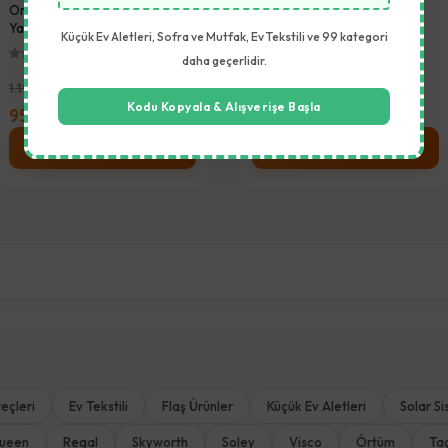
Ortopedik Visco Yastık
YT-588 SIYAH OFIS KO
Küçük Ev Aletleri, Sofra ve Mutfak, Ev Tekstili ve 99 kategori
daha geçerlidir.
(0)
(0)
Kodu Kopyala & Alışverişe Başla
380,00 TL
2.850,00 TL
Sepete Ekle
Stok Sor
eçleri
Ev Tekstili
Flaş Ürünler
Küçük Ev Aletleri
Solar Si
ueen
Regal
Skyworth
Soley
Visco
Örtüm
Ta