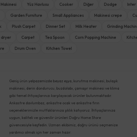
 Makinesi
Yüz Havlusu
Cooker
Diğer
Dodge
Inter
Garden Furniture
Small Appliances
Makinesi crepe
Cu
k
Plush Carpet
Dinner Set
Milk Heater
Grinding Machi
 dryer
Carpet
Tea Spoon
Corn Popping Machine
Kitch
are
Drum Oven
Kitchen Towel
Geniş ürün yelpazemizde beyaz eşya, kurutma makinesi, bulaşık
makinesi, derin dondurucu, buzdolabı, çamaşır makinesi ve klima
gibi temel ihtiyaçlarınızı karşılayacak ürünler bulunmaktadır.
Ankastre davlumbaz, ankastre ocak ve ankastre fırın
seçeneklerimizle mutfaklarınıza şıklık katıyoruz. İhtiyaçlarınıza
uygun, kaliteli ve güvenilir ürünleri Doğru Home Store
güvencesiyle keşfedin. Uzman ekibimiz, doğru ürünü seçmenize
yardımcı olmak için her zaman hazır.