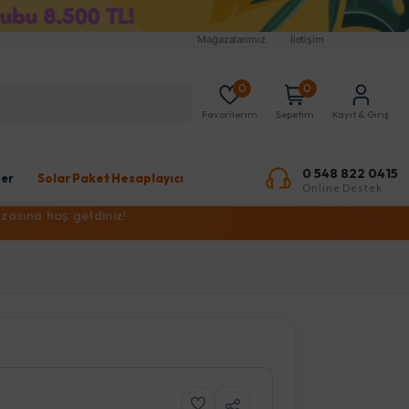
Mağazalarımız
İletişim
0
0
Favorilerim
Sepetim
Kayıt & Giriş
0 548 822 0415
ler
Solar Paket Hesaplayıcı
Online Destek
zasına hoş geldiniz!