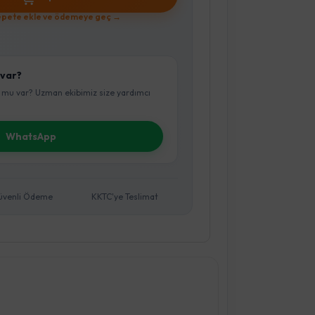
pete ekle ve ödemeye geç →
 var?
 mu var? Uzman ekibimiz size yardımcı
WhatsApp
üvenli Ödeme
KKTC'ye Teslimat