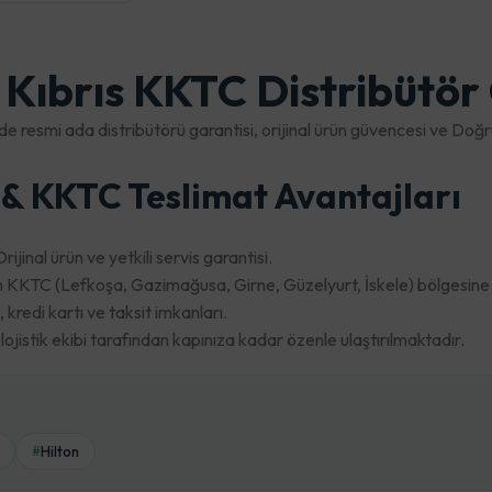
- Kıbrıs KKTC Distribütör
de resmi ada distribütörü garantisi, orijinal ürün güvencesi ve Do
i & KKTC Teslimat Avantajları
ijinal ürün ve yetkili servis garantisi.
KKTC (Lefkoşa, Gazimağusa, Girne, Güzelyurt, İskele) bölgesine hı
redi kartı ve taksit imkanları.
jistik ekibi tarafından kapınıza kadar özenle ulaştırılmaktadır.
Hilton
#