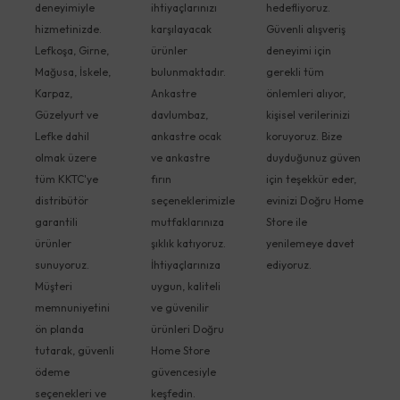
deneyimiyle
ihtiyaçlarınızı
hedefliyoruz.
hizmetinizde.
karşılayacak
Güvenli alışveriş
Lefkoşa, Girne,
ürünler
deneyimi için
Mağusa, İskele,
bulunmaktadır.
gerekli tüm
Karpaz,
Ankastre
önlemleri alıyor,
Güzelyurt ve
davlumbaz,
kişisel verilerinizi
Lefke dahil
ankastre ocak
koruyoruz. Bize
olmak üzere
ve ankastre
duyduğunuz güven
tüm KKTC'ye
fırın
için teşekkür eder,
distribütör
seçeneklerimizle
evinizi Doğru Home
garantili
mutfaklarınıza
Store ile
ürünler
şıklık katıyoruz.
yenilemeye davet
sunuyoruz.
İhtiyaçlarınıza
ediyoruz.
Müşteri
uygun, kaliteli
memnuniyetini
ve güvenilir
ön planda
ürünleri Doğru
tutarak, güvenli
Home Store
ödeme
güvencesiyle
seçenekleri ve
keşfedin.