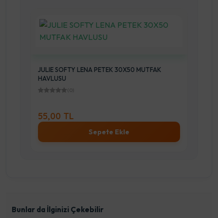
JULIE SOFTY LENA PETEK 30X50 MUTFAK
OR
HAVLUSU
(0)
45
55,00 TL
35
Sepete Ekle
Bunlar da İlginizi Çekebilir