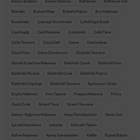
Banyo Baskülü
Banyo Havlusu
Battaniye
Battaniye Seti
Blender
Buharlı Mop
Buharlı Pişirici
Buz Makinesi
Buzdolabı
Çamaşır Kurutmalık
Çatal Kaşık Bıçak
Çay Kaşığı
Çay Makinesi
Çaydanlık
Çelik Tava
Çelik Tencere
Çeyiz Seti
Cezve
Davlumbaz
Davul Fırın
Derin Dondurucu
Düdüklü Tencere
Ekmek Kızartma Makinesi
Elektrikli Cezve
Elektrikli Fırın
Elektrikli Musluk
Elektrikli Ocak
Elektrikli Pişirici
Elektrikli Süpürge
Elektrikli Tencere
Epilasyon Cihazı
Erişte Makinesi
Fırın Tepsisi
Frappe Makinesi
Fritöz
Gazlı Ocak
Granit Tava
Granit Tencere
Hamur Yoğurma Makinesi
Hava Temizleyiciler
Havlu Seti
İçecek Hazırlama
Isıtıcılar
Kahvaltı Takımı
Kahve Makinesi
Kamp Sandalyeleri
Kettle
Kişisel Bakım