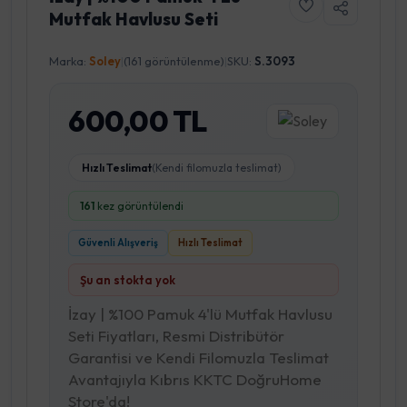
Mutfak Havlusu Seti
Marka:
Soley
|
(161 görüntülenme)
|
SKU:
S.3093
600,00 TL
Hızlı Teslimat
(Kendi filomuzla teslimat)
161
kez görüntülendi
Güvenli Alışveriş
Hızlı Teslimat
Şu an stokta yok
İzay | %100 Pamuk 4'lü Mutfak Havlusu
Seti Fiyatları, Resmi Distribütör
Garantisi ve Kendi Filomuzla Teslimat
Avantajıyla Kıbrıs KKTC DoğruHome
Store'da!