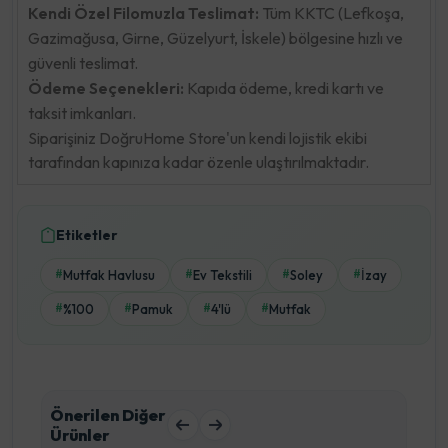
Kendi Özel Filomuzla Teslimat:
Tüm KKTC (Lefkoşa,
Gazimağusa, Girne, Güzelyurt, İskele) bölgesine hızlı ve
güvenli teslimat.
Ödeme Seçenekleri:
Kapıda ödeme, kredi kartı ve
taksit imkanları.
Siparişiniz DoğruHome Store'un kendi lojistik ekibi
tarafından kapınıza kadar özenle ulaştırılmaktadır.
Etiketler
Mutfak Havlusu
Ev Tekstili
Soley
İzay
#
#
#
#
%100
Pamuk
4'lü
Mutfak
#
#
#
#
Önerilen Diğer
Ürünler