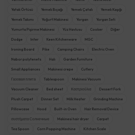
Yatak Örtüsü
Yemek Bıçağı
Yemek Çatalı
Yemek Kaşığı
Yemek Takımı
Yoğurt Makinesi
Yorgan
Yorgan Seti
Yumurta Pişirme Makinesi
Yüz Havlusu
Cooker
Diğer
Dodge
Inter
Keen Kitchenware
MGC
Ironing Board
Pike
Camping Chairs
Electric Oven
Nabor polytenets
Halı
Garden Furniture
Small Appliances
Makinesi crepe
Cutlery
Газовая плита
Tablespoon
Makinesi Vacuum
Vacuum Cleaner
Bed sheet
Καστριούλια
Dessert Fork
Plush Carpet
Dinner Set
Milk Heater
Grinding Machine
Pillowcase
Hood
Built-in Oven
Hair Removal Device
συστήματα Солнечные
Makinesi hair dryer
Carpet
Tea Spoon
Corn Popping Machine
Kitchen Scale