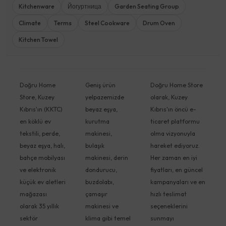
Kitchenware
Йогуртница
Garden Seating Group
Climate
Terms
Steel Cookware
Drum Oven
Kitchen Towel
Doğru Home
Geniş ürün
Doğru Home Store
Store, Kuzey
yelpazemizde
olarak, Kuzey
Kıbrıs'ın (KKTC)
beyaz eşya,
Kıbrıs'ın öncü e-
en köklü ev
kurutma
ticaret platformu
tekstili, perde,
makinesi,
olma vizyonuyla
beyaz eşya, halı,
bulaşık
hareket ediyoruz.
bahçe mobilyası
makinesi, derin
Her zaman en iyi
ve elektronik
dondurucu,
fiyatları, en güncel
küçük ev aletleri
buzdolabı,
kampanyaları ve en
mağazası
çamaşır
hızlı teslimat
olarak 35 yıllık
makinesi ve
seçeneklerini
sektör
klima gibi temel
sunmayı