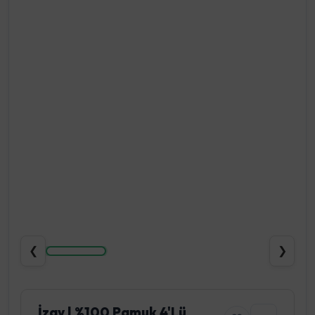
❮
❯
İzay | %100 Pamuk 4'lü