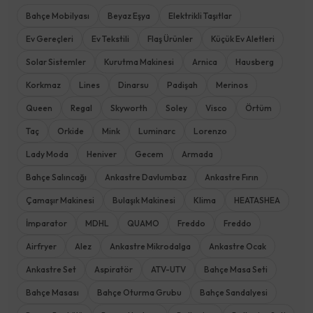
Bahçe Mobilyası
Beyaz Eşya
Elektrikli Taşıtlar
Ev Gereçleri
Ev Tekstili
Flaş Ürünler
Küçük Ev Aletleri
Solar Sistemler
Kurutma Makinesi
Arnica
Hausberg
Korkmaz
Lines
Dinarsu
Padişah
Merinos
Queen
Regal
Skyworth
Soley
Visco
Örtüm
Taç
Orkide
Mink
Luminarc
Lorenzo
Lady Moda
Heniver
Gecem
Armada
Bahçe Salıncağı
Ankastre Davlumbaz
Ankastre Fırın
Çamaşır Makinesi
Bulaşık Makinesi
Klima
HEATASHEA
İmparator
MDHL
QUAMO
Freddo
Freddo
Airfryer
Alez
Ankastre Mikrodalga
Ankastre Ocak
Ankastre Set
Aspiratör
ATV-UTV
Bahçe Masa Seti
Bahçe Masası
Bahçe Oturma Grubu
Bahçe Sandalyesi