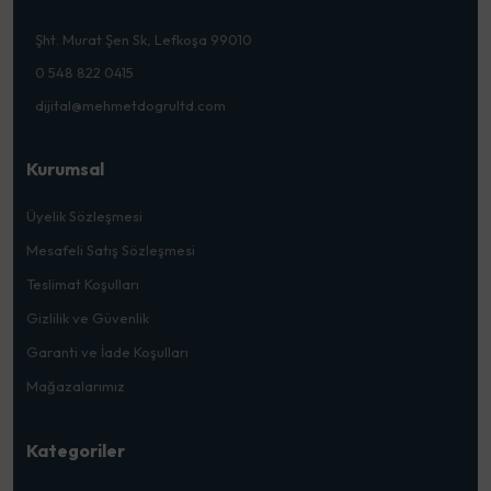
Şht. Murat Şen Sk, Lefkoşa 99010
0 548 822 0415
dijital@mehmetdogrultd.com
Kurumsal
Üyelik Sözleşmesi
Mesafeli Satış Sözleşmesi
Teslimat Koşulları
Gizlilik ve Güvenlik
Garanti ve İade Koşulları
Mağazalarımız
Kategoriler