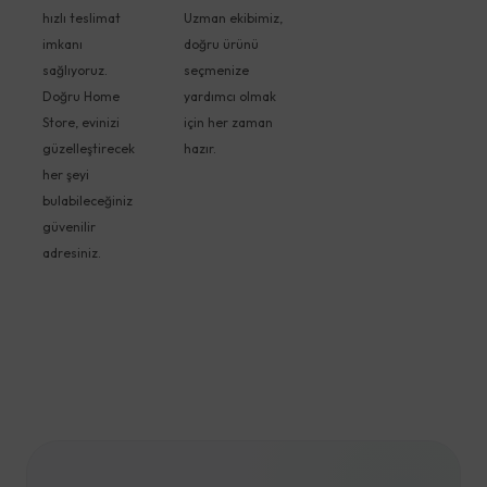
hızlı teslimat
Uzman ekibimiz,
imkanı
doğru ürünü
sağlıyoruz.
seçmenize
Doğru Home
yardımcı olmak
Store, evinizi
için her zaman
güzelleştirecek
hazır.
her şeyi
bulabileceğiniz
güvenilir
adresiniz.