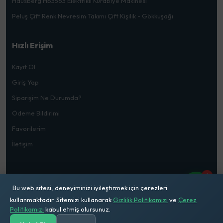
Hausberg Hb3563 Elektrikli Kurabiye Makinesi
Peluş Çift Renk Nevresim Takımı Çift Kişilik - Gökkuşağı
Hızlı Erişim
Kayıt Ol
Giriş Yap
Siparişim Ne Durumda?
Ödeme Bildirimi
Favorilerim
İletişim
1
Bu web sitesi, deneyiminizi iyileştirmek için çerezleri
kullanmaktadır. Sitemizi kullanarak
Gizlilik Politikamızı
ve
Çerez
© 2026
Mehmet Doğru Ticaret
. Tüm Hakları Saklıdır
Politikamızı
kabul etmiş olursunuz.