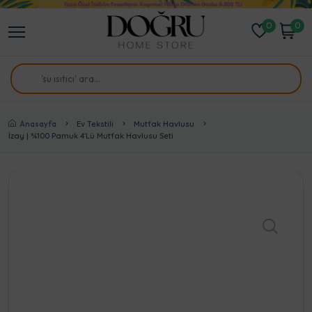
0
0
Anasayfa
Ev Tekstili
Mutfak Havlusu
İzay | %100 Pamuk 4'lü Mutfak Havlusu Seti