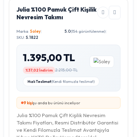
Julia %100 Pamuk Çift Kişilik
Nevresim Takımı
Marka:
Soley
|
5.0
(154 görüntülenme)
|
SKU:
S.1822
1.395,00 TL
2.215,00 TL
%37,02 İndirim
Hızlı Teslimat
(Kendi filomuzla teslimat)
10
kişi
şu anda bu ürünü inceliyor
Julia %100 Pamuk Çift Kişilik Nevresim
Takımı Fiyatları, Resmi Distribütör Garantisi
ve Kendi Filomuzla Teslimat Avantajıyla