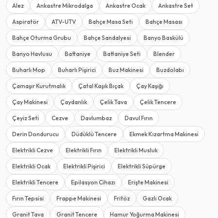
Alez
Ankastre Mikrodalga
Ankastre Ocak
Ankastre Set
Aspiratör
ATV-UTV
Bahçe Masa Seti
Bahçe Masası
Bahçe Oturma Grubu
Bahçe Sandalyesi
Banyo Baskülü
Banyo Havlusu
Battaniye
Battaniye Seti
Blender
Buharlı Mop
Buharlı Pişirici
Buz Makinesi
Buzdolabı
Çamaşır Kurutmalık
Çatal Kaşık Bıçak
Çay Kaşığı
Çay Makinesi
Çaydanlık
Çelik Tava
Çelik Tencere
Çeyiz Seti
Cezve
Davlumbaz
Davul Fırın
Derin Dondurucu
Düdüklü Tencere
Ekmek Kızartma Makinesi
Elektrikli Cezve
Elektrikli Fırın
Elektrikli Musluk
Elektrikli Ocak
Elektrikli Pişirici
Elektrikli Süpürge
Elektrikli Tencere
Epilasyon Cihazı
Erişte Makinesi
Fırın Tepsisi
Frappe Makinesi
Fritöz
Gazlı Ocak
Granit Tava
Granit Tencere
Hamur Yoğurma Makinesi