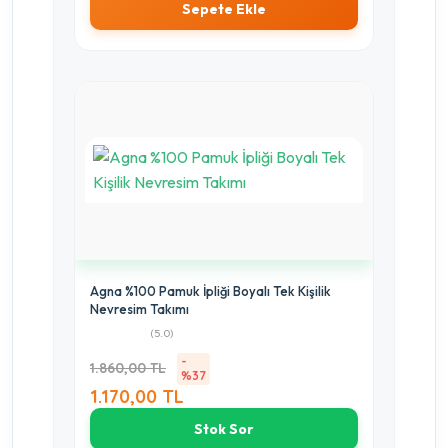
Sepete Ekle
Agna %100 Pamuk İpliği Boyalı Tek Kişilik
Nevresim Takımı
(5.0)
-
1.860,00 TL
%37
1.170,00 TL
Stok Sor