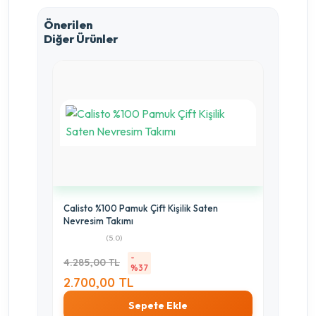
Önerilen
Diğer Ürünler
Calisto %100 Pamuk Çift Kişilik Saten
Nevresim Takımı
(5.0)
-
4.285,00 TL
%37
2.700,00 TL
Sepete Ekle