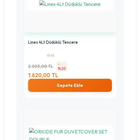
Lines 4Lt Düdüklü Tencere
(5.0)
-
2.025,00 TL
%20
1.620,00 TL
Sepete Ekle