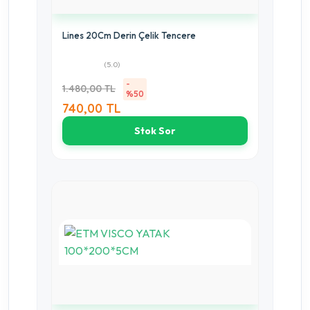
Lines 20Cm Derin Çelik Tencere
(5.0)
-
1.480,00 TL
%50
740,00 TL
Stok Sor