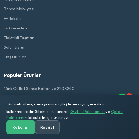
Bahçe Mobilyası
Ev Tekstili
Ev Gereçleri
Elektrikli Taşıtlar
Solar Sistem
Flaş Ürünler
Popüler Ürünler
Mink Outlet Sense Battaniye 220X240
1
Lines Granit 28 cm Ezme Wok İndiksiyon Tava
Bu web sitesi, deneyiminizi iyileştirmek için çerezleri
Lines Maya 26Cm Basık Granit Tencere Outlet
kullanmaktadır. Sitemizi kullanarak
Gizlilik Politikamızı
ve
Çerez
Politikamızı
kabul etmiş olursunuz.
Lines 7 Parça Defne Kare Tencere Seti Altın K. İndiksyion T.
Lines Maya 20Cm Granit Derin Tencere Outlet
Kabul Et
Reddet
Anasayfa
Kategoriler
Ara
Solar Hesap
Sepetim
Hesabım
Tela Yorgan Çift Kişilik