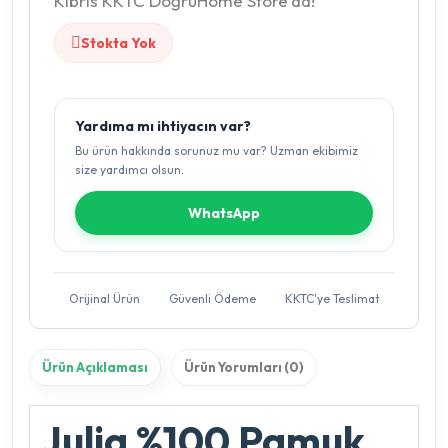
Kıbrıs KKTC DoğruHome Store'da!
Stokta Yok
Yardıma mı ihtiyacın var?
Bu ürün hakkında sorunuz mu var? Uzman ekibimiz
size yardımcı olsun.
WhatsApp
Orijinal Ürün
Güvenli Ödeme
KKTC'ye Teslimat
Ürün Açıklaması
Ürün Yorumları (0)
Julia %100 Pamuk