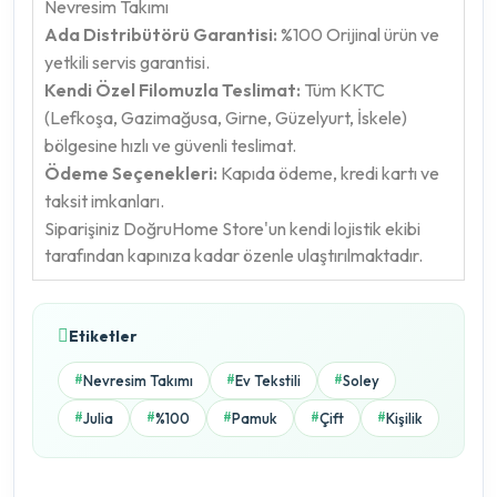
Nevresim Takımı
Ada Distribütörü Garantisi:
%100 Orijinal ürün ve
yetkili servis garantisi.
Kendi Özel Filomuzla Teslimat:
Tüm KKTC
(Lefkoşa, Gazimağusa, Girne, Güzelyurt, İskele)
bölgesine hızlı ve güvenli teslimat.
Ödeme Seçenekleri:
Kapıda ödeme, kredi kartı ve
taksit imkanları.
Siparişiniz DoğruHome Store'un kendi lojistik ekibi
tarafından kapınıza kadar özenle ulaştırılmaktadır.
Etiketler
Nevresim Takımı
Ev Tekstili
Soley
#
#
#
Julia
%100
Pamuk
Çift
Kişilik
#
#
#
#
#