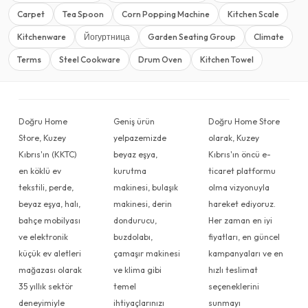
Carpet
Tea Spoon
Corn Popping Machine
Kitchen Scale
Kitchenware
Йогуртница
Garden Seating Group
Climate
Terms
Steel Cookware
Drum Oven
Kitchen Towel
Doğru Home
Geniş ürün
Doğru Home Store
Store, Kuzey
yelpazemizde
olarak, Kuzey
Kıbrıs'ın (KKTC)
beyaz eşya,
Kıbrıs'ın öncü e-
en köklü ev
kurutma
ticaret platformu
tekstili, perde,
makinesi, bulaşık
olma vizyonuyla
beyaz eşya, halı,
makinesi, derin
hareket ediyoruz.
bahçe mobilyası
dondurucu,
Her zaman en iyi
ve elektronik
buzdolabı,
fiyatları, en güncel
küçük ev aletleri
çamaşır makinesi
kampanyaları ve en
mağazası olarak
ve klima gibi
hızlı teslimat
35 yıllık sektör
temel
seçeneklerini
deneyimiyle
ihtiyaçlarınızı
sunmayı