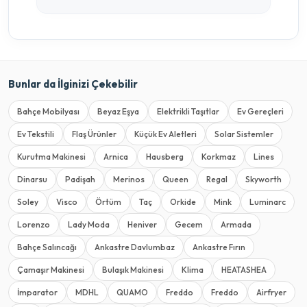
Bunlar da İlginizi Çekebilir
Bahçe Mobilyası
Beyaz Eşya
Elektrikli Taşıtlar
Ev Gereçleri
Ev Tekstili
Flaş Ürünler
Küçük Ev Aletleri
Solar Sistemler
Kurutma Makinesi
Arnica
Hausberg
Korkmaz
Lines
Dinarsu
Padişah
Merinos
Queen
Regal
Skyworth
Soley
Visco
Örtüm
Taç
Orkide
Mink
Luminarc
Lorenzo
Lady Moda
Heniver
Gecem
Armada
Bahçe Salıncağı
Ankastre Davlumbaz
Ankastre Fırın
Çamaşır Makinesi
Bulaşık Makinesi
Klima
HEATASHEA
İmparator
MDHL
QUAMO
Freddo
Freddo
Airfryer