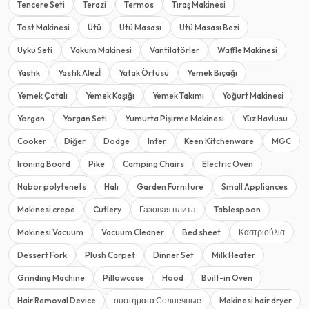
Tencere Seti
Terazi
Termos
Tıraş Makinesi
Tost Makinesi
Ütü
Ütü Masası
Ütü Masası Bezi
Uyku Seti
Vakum Makinesi
Vantilatörler
Waffle Makinesi
Yastık
Yastık Alezİ
Yatak Örtüsü
Yemek Bıçağı
Yemek Çatalı
Yemek Kaşığı
Yemek Takımı
Yoğurt Makinesi
Yorgan
Yorgan Seti
Yumurta Pişirme Makinesi
Yüz Havlusu
Cooker
Diğer
Dodge
Inter
Keen Kitchenware
MGC
Ironing Board
Pike
Camping Chairs
Electric Oven
Nabor polytenets
Halı
Garden Furniture
Small Appliances
Makinesi crepe
Cutlery
Газовая плита
Tablespoon
Makinesi Vacuum
Vacuum Cleaner
Bed sheet
Καστριούλια
Dessert Fork
Plush Carpet
Dinner Set
Milk Heater
Grinding Machine
Pillowcase
Hood
Built-in Oven
Hair Removal Device
συστήματα Солнечные
Makinesi hair dryer