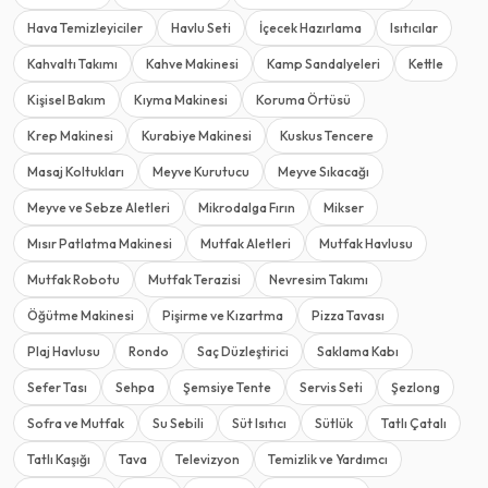
Hava Temizleyiciler
Havlu Seti
İçecek Hazırlama
Isıtıcılar
Kahvaltı Takımı
Kahve Makinesi
Kamp Sandalyeleri
Kettle
Kişisel Bakım
Kıyma Makinesi
Koruma Örtüsü
Krep Makinesi
Kurabiye Makinesi
Kuskus Tencere
Masaj Koltukları
Meyve Kurutucu
Meyve Sıkacağı
Meyve ve Sebze Aletleri
Mikrodalga Fırın
Mikser
Mısır Patlatma Makinesi
Mutfak Aletleri
Mutfak Havlusu
Mutfak Robotu
Mutfak Terazisi
Nevresim Takımı
Öğütme Makinesi
Pişirme ve Kızartma
Pizza Tavası
Plaj Havlusu
Rondo
Saç Düzleştirici
Saklama Kabı
Sefer Tası
Sehpa
Şemsiye Tente
Servis Seti
Şezlong
Sofra ve Mutfak
Su Sebili
Süt Isıtıcı
Sütlük
Tatlı Çatalı
Tatlı Kaşığı
Tava
Televizyon
Temizlik ve Yardımcı