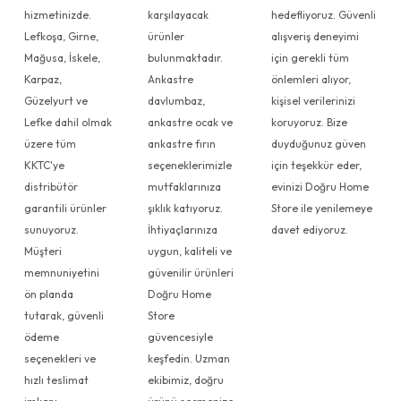
hizmetinizde.
karşılayacak
hedefliyoruz. Güvenli
Lefkoşa, Girne,
ürünler
alışveriş deneyimi
Mağusa, İskele,
bulunmaktadır.
için gerekli tüm
Karpaz,
Ankastre
önlemleri alıyor,
Güzelyurt ve
davlumbaz,
kişisel verilerinizi
Lefke dahil olmak
ankastre ocak ve
koruyoruz. Bize
üzere tüm
ankastre fırın
duyduğunuz güven
KKTC'ye
seçeneklerimizle
için teşekkür eder,
distribütör
mutfaklarınıza
evinizi Doğru Home
garantili ürünler
şıklık katıyoruz.
Store ile yenilemeye
sunuyoruz.
İhtiyaçlarınıza
davet ediyoruz.
Müşteri
uygun, kaliteli ve
memnuniyetini
güvenilir ürünleri
ön planda
Doğru Home
tutarak, güvenli
Store
ödeme
güvencesiyle
seçenekleri ve
keşfedin. Uzman
hızlı teslimat
ekibimiz, doğru