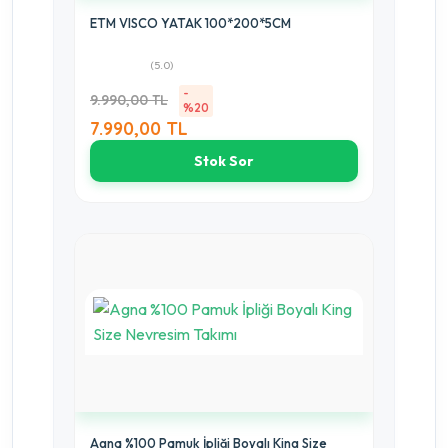
ETM VISCO YATAK 100*200*5CM
(5.0)
-
9.990,00 TL
%20
7.990,00 TL
Stok Sor
Agna %100 Pamuk İpliği Boyalı King Size