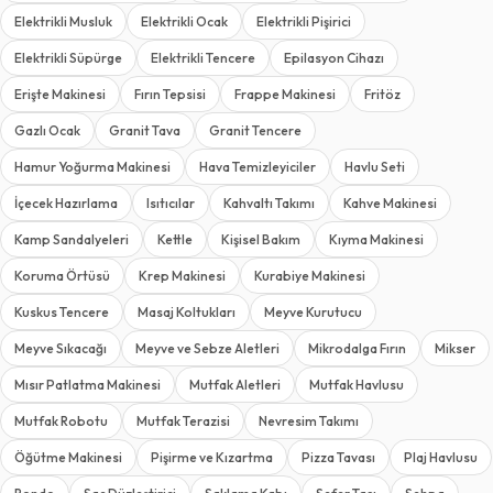
Elektrikli Musluk
Elektrikli Ocak
Elektrikli Pişirici
Elektrikli Süpürge
Elektrikli Tencere
Epilasyon Cihazı
Erişte Makinesi
Fırın Tepsisi
Frappe Makinesi
Fritöz
Gazlı Ocak
Granit Tava
Granit Tencere
Hamur Yoğurma Makinesi
Hava Temizleyiciler
Havlu Seti
İçecek Hazırlama
Isıtıcılar
Kahvaltı Takımı
Kahve Makinesi
Kamp Sandalyeleri
Kettle
Kişisel Bakım
Kıyma Makinesi
Koruma Örtüsü
Krep Makinesi
Kurabiye Makinesi
Kuskus Tencere
Masaj Koltukları
Meyve Kurutucu
Meyve Sıkacağı
Meyve ve Sebze Aletleri
Mikrodalga Fırın
Mikser
Mısır Patlatma Makinesi
Mutfak Aletleri
Mutfak Havlusu
Mutfak Robotu
Mutfak Terazisi
Nevresim Takımı
Öğütme Makinesi
Pişirme ve Kızartma
Pizza Tavası
Plaj Havlusu