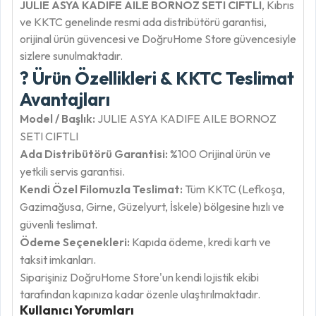
JULIE ASYA KADIFE AILE BORNOZ SETI CIFTLI
, Kıbrıs
ve KKTC genelinde resmi ada distribütörü garantisi,
orijinal ürün güvencesi ve DoğruHome Store güvencesiyle
sizlere sunulmaktadır.
? Ürün Özellikleri & KKTC Teslimat
Avantajları
Model / Başlık:
JULIE ASYA KADIFE AILE BORNOZ
SETI CIFTLI
Ada Distribütörü Garantisi:
%100 Orijinal ürün ve
yetkili servis garantisi.
Kendi Özel Filomuzla Teslimat:
Tüm KKTC (Lefkoşa,
Gazimağusa, Girne, Güzelyurt, İskele) bölgesine hızlı ve
güvenli teslimat.
Ödeme Seçenekleri:
Kapıda ödeme, kredi kartı ve
taksit imkanları.
Siparişiniz DoğruHome Store'un kendi lojistik ekibi
tarafından kapınıza kadar özenle ulaştırılmaktadır.
Kullanıcı Yorumları