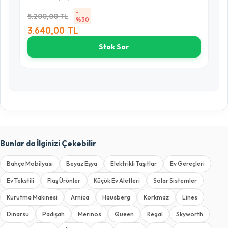
-
5.200,00 TL
%30
3.640,00 TL
Stok Sor
Bunlar da İlginizi Çekebilir
Bahçe Mobilyası
Beyaz Eşya
Elektrikli Taşıtlar
Ev Gereçleri
Ev Tekstili
Flaş Ürünler
Küçük Ev Aletleri
Solar Sistemler
Kurutma Makinesi
Arnica
Hausberg
Korkmaz
Lines
Dinarsu
Padişah
Merinos
Queen
Regal
Skyworth