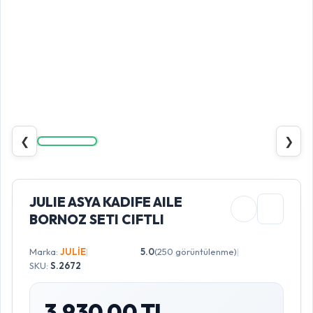
❮
❯
JULIE ASYA KADIFE AILE
BORNOZ SETI CIFTLI
Marka:
JULİE
|
5.0
(250 görüntülenme)
|
SKU:
S.2672
3.930,00 TL