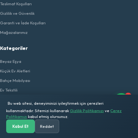
Teslimat Koşulları
Gizlilik ve Güvenlik
Garanti ve İade Koşulları
Mağazalarımız
Kategoriler
Beyaz Eşya
Küçük Ev Aletleri
Bahçe Mobilyası
Ev Tekstili
1
Ev Gereçleri
Bu web sitesi, deneyiminizi iyileştirmek için çerezleri
Elektrikli Taşıtlar
kullanmaktadır. Sitemizi kullanarak
Gizlilik Politikamızı
ve
Çerez
Politikamızı
kabul etmiş olursunuz.
Solar Sistem
Kabul Et
Reddet
Flaş Ürünler
Anasayfa
Kategoriler
Ara
Solar Hesap
Sepetim
Hesabım