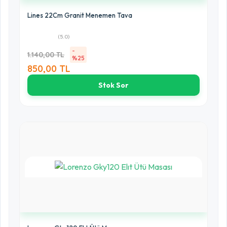
Lines 22Cm Granit Menemen Tava
(5.0)
-
1.140,00 TL
%25
850,00 TL
Stok Sor