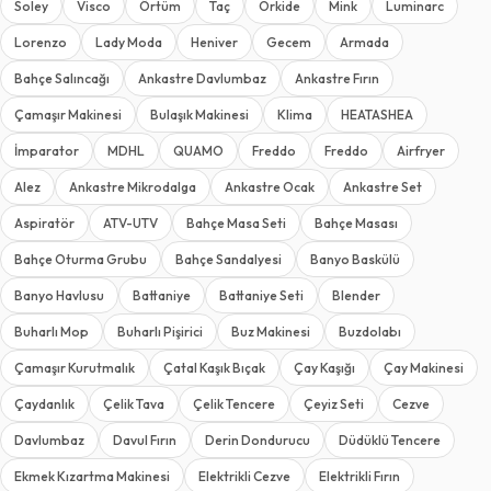
Soley
Visco
Örtüm
Taç
Orkide
Mink
Luminarc
Lorenzo
Lady Moda
Heniver
Gecem
Armada
Bahçe Salıncağı
Ankastre Davlumbaz
Ankastre Fırın
Çamaşır Makinesi
Bulaşık Makinesi
Klima
HEATASHEA
İmparator
MDHL
QUAMO
Freddo
Freddo
Airfryer
Alez
Ankastre Mikrodalga
Ankastre Ocak
Ankastre Set
Aspiratör
ATV-UTV
Bahçe Masa Seti
Bahçe Masası
Bahçe Oturma Grubu
Bahçe Sandalyesi
Banyo Baskülü
Banyo Havlusu
Battaniye
Battaniye Seti
Blender
Buharlı Mop
Buharlı Pişirici
Buz Makinesi
Buzdolabı
Çamaşır Kurutmalık
Çatal Kaşık Bıçak
Çay Kaşığı
Çay Makinesi
Çaydanlık
Çelik Tava
Çelik Tencere
Çeyiz Seti
Cezve
Davlumbaz
Davul Fırın
Derin Dondurucu
Düdüklü Tencere
Ekmek Kızartma Makinesi
Elektrikli Cezve
Elektrikli Fırın