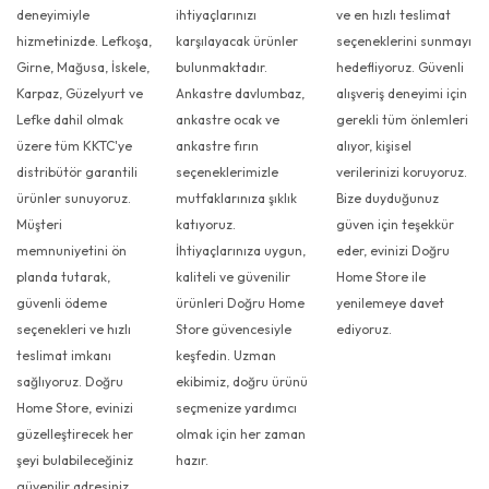
deneyimiyle
ihtiyaçlarınızı
ve en hızlı teslimat
hizmetinizde. Lefkoşa,
karşılayacak ürünler
seçeneklerini sunmayı
Girne, Mağusa, İskele,
bulunmaktadır.
hedefliyoruz. Güvenli
Karpaz, Güzelyurt ve
Ankastre davlumbaz,
alışveriş deneyimi için
Lefke dahil olmak
ankastre ocak ve
gerekli tüm önlemleri
üzere tüm KKTC'ye
ankastre fırın
alıyor, kişisel
distribütör garantili
seçeneklerimizle
verilerinizi koruyoruz.
ürünler sunuyoruz.
mutfaklarınıza şıklık
Bize duyduğunuz
Müşteri
katıyoruz.
güven için teşekkür
memnuniyetini ön
İhtiyaçlarınıza uygun,
eder, evinizi Doğru
planda tutarak,
kaliteli ve güvenilir
Home Store ile
güvenli ödeme
ürünleri Doğru Home
yenilemeye davet
seçenekleri ve hızlı
Store güvencesiyle
ediyoruz.
teslimat imkanı
keşfedin. Uzman
sağlıyoruz. Doğru
ekibimiz, doğru ürünü
Home Store, evinizi
seçmenize yardımcı
güzelleştirecek her
olmak için her zaman
şeyi bulabileceğiniz
hazır.
güvenilir adresiniz.