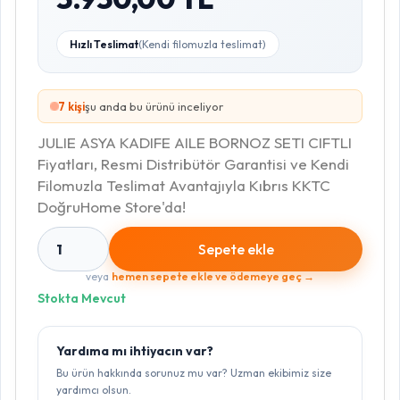
Hızlı Teslimat
(Kendi filomuzla teslimat)
6
kişi
şu anda bu ürünü inceliyor
JULIE ASYA KADIFE AILE BORNOZ SETI CIFTLI
Fiyatları, Resmi Distribütör Garantisi ve Kendi
Filomuzla Teslimat Avantajıyla Kıbrıs KKTC
DoğruHome Store'da!
1
Sepete ekle
veya
hemen sepete ekle ve ödemeye geç →
Stokta Mevcut
Yardıma mı ihtiyacın var?
Bu ürün hakkında sorunuz mu var? Uzman ekibimiz size
yardımcı olsun.