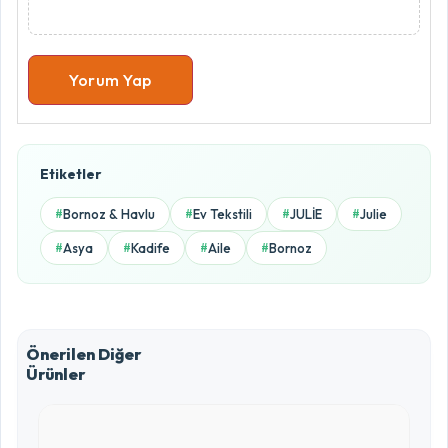
Yorum Yap
Ürün Puanlama Oranları
Etiketler
5.0 / 5
Bornoz & Havlu
Ev Tekstili
JULİE
Julie
#
#
#
#
5 Yıldız
Asya
Kadife
Aile
Bornoz
#
#
#
#
0%
4 Yıldız
0%
Önerilen Diğer
Ürünler
3 Yıldız
0%
2 Yıldız