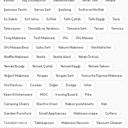
Rondo
Saç Düzleştirici
Saklama Kabı
Sefer Tası
Sehpa
Şemsiye Tente
Servis Seti
Şezlong
Sofra ve Mutfak
Su Sebili
Süt Isıtıcı
Sütlük
Tatlı Çatalı
Tatlı Kaşığı
Tava
Televizyon
Temizlik ve Yardımcı
Tencere Seti
Terazi
Termos
Tıraş Makinesi
Tost Makinesi
Ütü
Ütü Masası
Ütü Masası Bezi
Uyku Seti
Vakum Makinesi
Vantilatörler
Waffle Makinesi
Yastık
Yastık Alezİ
Yatak Örtüsü
Yemek Bıçağı
Yemek Çatalı
Yemek Kaşığı
Yemek Takımı
Yoğurt Makinesi
Yorgan
Yorgan Seti
Yumurta Pişirme Makinesi
Yüz Havlusu
Cooker
Diğer
Dodge
Inter
Keen Kitchenware
MGC
Ironing Board
Pike
Camping Chairs
Electric Oven
Nabor polytenets
Halı
Garden Furniture
Small Appliances
Makinesi crepe
Cutlery
Газовая плита
Tablespoon
Makinesi Vacuum
Vacuum Cleaner