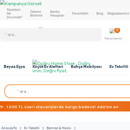
Siparişim
Ödeme
Banka
Ne
Favorilerim
Blog
Mağazalarımız
Bildirimi
Hesapları
Durumda?
0
Favorilerim
Beyaz Eşya
Küçük Ev Aletleri
Bahçe Mobilyası
Ev Tekstili
✨
1.000 TL üzeri alışverişlerde kargo bedava! Ada'nın en
ekonomik alışveriş mağazasına hoş geldiniz!
Anasayfa
Ev Tekstili
Bornoz & Havlu