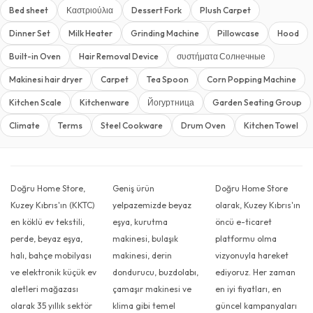
Bed sheet
Καστριούλια
Dessert Fork
Plush Carpet
Dinner Set
Milk Heater
Grinding Machine
Pillowcase
Hood
Built-in Oven
Hair Removal Device
συστήματα Солнечные
Makinesi hair dryer
Carpet
Tea Spoon
Corn Popping Machine
Kitchen Scale
Kitchenware
Йогуртница
Garden Seating Group
Climate
Terms
Steel Cookware
Drum Oven
Kitchen Towel
Doğru Home Store,
Geniş ürün
Doğru Home Store
Kuzey Kıbrıs'ın (KKTC)
yelpazemizde beyaz
olarak, Kuzey Kıbrıs'ın
en köklü ev tekstili,
eşya, kurutma
öncü e-ticaret
perde, beyaz eşya,
makinesi, bulaşık
platformu olma
halı, bahçe mobilyası
makinesi, derin
vizyonuyla hareket
ve elektronik küçük ev
dondurucu, buzdolabı,
ediyoruz. Her zaman
aletleri mağazası
çamaşır makinesi ve
en iyi fiyatları, en
olarak 35 yıllık sektör
klima gibi temel
güncel kampanyaları