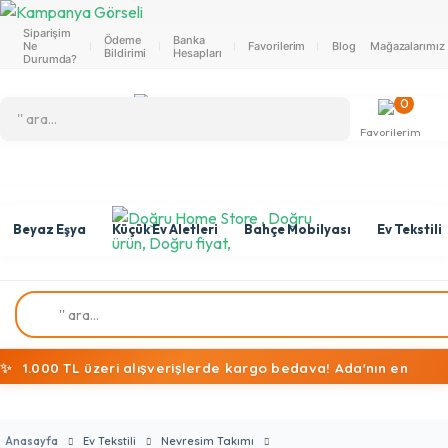
Siparişim
Ödeme
Banka
Ne
Favorilerim
Blog
Mağazalarımız
Bildirimi
Hesapları
Durumda?
0
Favorilerim
Beyaz Eşya
Küçük Ev Aletleri
Bahçe Mobilyası
Ev Tekstili
✨
1.000 TL üzeri alışverişlerde kargo bedava! Ada'nın en
ekonomik alışveriş mağazasına hoş geldiniz!
Anasayfa
Ev Tekstili
Nevresim Takımı