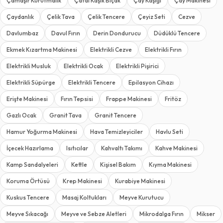
Çamaşır Kurutmalık
Çatal Kaşık Bıçak
Çay Kaşığı
Çay Makinesi
Çaydanlık
Çelik Tava
Çelik Tencere
Çeyiz Seti
Cezve
Davlumbaz
Davul Fırın
Derin Dondurucu
Düdüklü Tencere
Ekmek Kızartma Makinesi
Elektrikli Cezve
Elektrikli Fırın
Elektrikli Musluk
Elektrikli Ocak
Elektrikli Pişirici
Elektrikli Süpürge
Elektrikli Tencere
Epilasyon Cihazı
Erişte Makinesi
Fırın Tepsisi
Frappe Makinesi
Fritöz
Gazlı Ocak
Granit Tava
Granit Tencere
Hamur Yoğurma Makinesi
Hava Temizleyiciler
Havlu Seti
İçecek Hazırlama
Isıtıcılar
Kahvaltı Takımı
Kahve Makinesi
Kamp Sandalyeleri
Kettle
Kişisel Bakım
Kıyma Makinesi
Koruma Örtüsü
Krep Makinesi
Kurabiye Makinesi
Kuskus Tencere
Masaj Koltukları
Meyve Kurutucu
Meyve Sıkacağı
Meyve ve Sebze Aletleri
Mikrodalga Fırın
Mikser