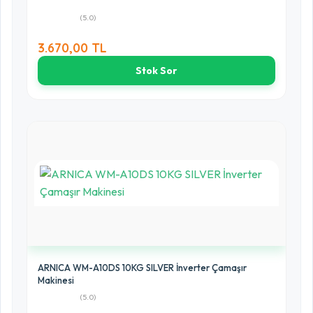
(5.0)
3.670,00 TL
Stok Sor
ARNICA WM-A10DS 10KG SILVER İnverter Çamaşır
Makinesi
(5.0)