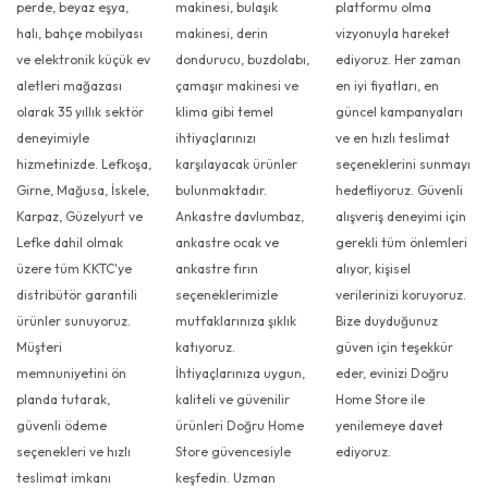
perde, beyaz eşya,
makinesi, bulaşık
platformu olma
halı, bahçe mobilyası
makinesi, derin
vizyonuyla hareket
ve elektronik küçük ev
dondurucu, buzdolabı,
ediyoruz. Her zaman
aletleri mağazası
çamaşır makinesi ve
en iyi fiyatları, en
olarak 35 yıllık sektör
klima gibi temel
güncel kampanyaları
deneyimiyle
ihtiyaçlarınızı
ve en hızlı teslimat
hizmetinizde. Lefkoşa,
karşılayacak ürünler
seçeneklerini sunmayı
Girne, Mağusa, İskele,
bulunmaktadır.
hedefliyoruz. Güvenli
Karpaz, Güzelyurt ve
Ankastre davlumbaz,
alışveriş deneyimi için
Lefke dahil olmak
ankastre ocak ve
gerekli tüm önlemleri
üzere tüm KKTC'ye
ankastre fırın
alıyor, kişisel
distribütör garantili
seçeneklerimizle
verilerinizi koruyoruz.
ürünler sunuyoruz.
mutfaklarınıza şıklık
Bize duyduğunuz
Müşteri
katıyoruz.
güven için teşekkür
memnuniyetini ön
İhtiyaçlarınıza uygun,
eder, evinizi Doğru
planda tutarak,
kaliteli ve güvenilir
Home Store ile
güvenli ödeme
ürünleri Doğru Home
yenilemeye davet
seçenekleri ve hızlı
Store güvencesiyle
ediyoruz.
teslimat imkanı
keşfedin. Uzman