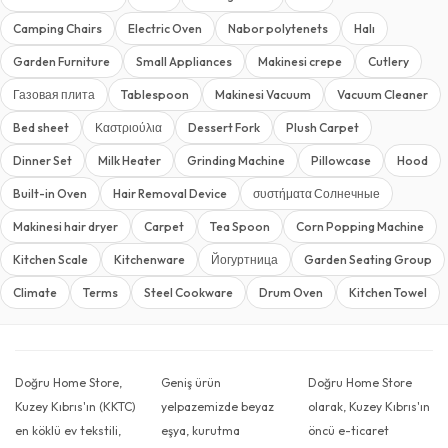
Camping Chairs
Electric Oven
Nabor polytenets
Halı
Garden Furniture
Small Appliances
Makinesi crepe
Cutlery
Газовая плита
Tablespoon
Makinesi Vacuum
Vacuum Cleaner
Bed sheet
Καστριούλια
Dessert Fork
Plush Carpet
Dinner Set
Milk Heater
Grinding Machine
Pillowcase
Hood
Built-in Oven
Hair Removal Device
συστήματα Солнечные
Makinesi hair dryer
Carpet
Tea Spoon
Corn Popping Machine
Kitchen Scale
Kitchenware
Йогуртница
Garden Seating Group
Climate
Terms
Steel Cookware
Drum Oven
Kitchen Towel
Doğru Home Store,
Geniş ürün
Doğru Home Store
Kuzey Kıbrıs'ın (KKTC)
yelpazemizde beyaz
olarak, Kuzey Kıbrıs'ın
en köklü ev tekstili,
eşya, kurutma
öncü e-ticaret