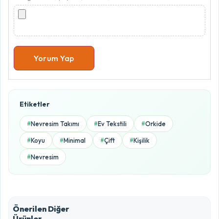
Yorum Yap
Ürün Puanlama Oranları
Etiketler
5.0 / 5
Nevresim Takımı
Ev Tekstili
Orkide
#
#
#
5 Yıldız
Koyu
Minimal
Çift
Kişilik
#
#
#
#
0%
Nevresim
#
4 Yıldız
0%
3 Yıldız
Önerilen Diğer
0%
Ürünler