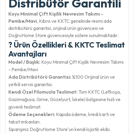
Distribütör Garantili
Koyu Minimal Çift Kişilik Nevresim Takımı -
Pembe/Mavi
, Kıbrıs ve KKTC genelinde resmi ada
distribütörü garantisi, orijinal ürün güvencesi ve
DoğruHome Store güvencesiyle sizlere sunulmaktadır.
? Ürün Özellikleri & KKTC Teslimat
Avantajları
Model / Başlık:
Koyu Minimal Çift Kişilik Nevresim Takımı
- Pembe/Mavi
Ada Distribütörü Garantisi:
%100 Orijinal ürün ve
yetkili servis garantisi.
Kendi Özel Filomuzla Teslimat:
Tüm KKTC (Lefkoşa,
Gazimağusa, Girne, Güzelyurt, İskele) bölgesine hızlı ve
güvenli teslimat.
Ödeme Seçenekleri:
Kapıda ödeme, kredi kartı ve
taksit imkanları.
Siparişiniz DoğruHome Store'un kendi lojistik ekibi