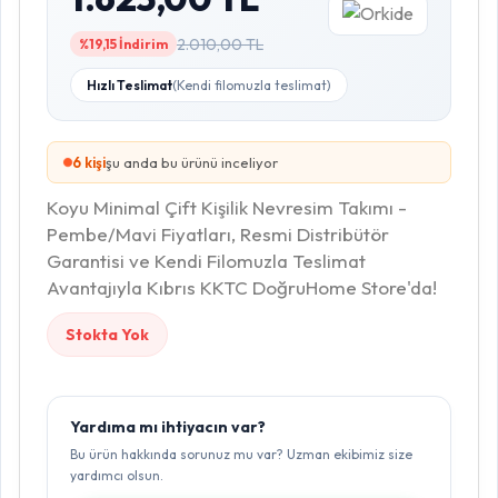
2.010,00 TL
%19,15 İndirim
Hızlı Teslimat
(Kendi filomuzla teslimat)
5
kişi
şu anda bu ürünü inceliyor
Koyu Minimal Çift Kişilik Nevresim Takımı -
Pembe/Mavi Fiyatları, Resmi Distribütör
Garantisi ve Kendi Filomuzla Teslimat
Avantajıyla Kıbrıs KKTC DoğruHome Store'da!
Stokta Yok
Yardıma mı ihtiyacın var?
Bu ürün hakkında sorunuz mu var? Uzman ekibimiz size
yardımcı olsun.