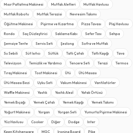
Mısır Patlatma Makinesi
Mutfak Aletleri
Mutfak Havlusu
Mutfak Robotu
Mutfak Terazisi
Nevresim Takımı
Öğütme Makinesi
Pişirme ve Kızartma
Pizza Tavası
Plaj Havlusu
Rondo
Saç Düzleştirici
Saklama Kabı
Sefer Tası
Sehpa
Şemsiye Tente
Servis Seti
Şezlong
Sofra ve Mutfak
Su Sebili
Süt Isıtıcı
Sütlük
Tatlı Çatalı
Tatlı Kaşığı
Tava
Televizyon
Temizlik ve Yardımcı
Tencere Seti
Terazi
Termos
Tıraş Makinesi
Tost Makinesi
Ütü
Ütü Masası
Ütü Masası Bezi
Uyku Seti
Vakum Makinesi
Vantilatörler
Waffle Makinesi
Yastık
Yastık Alezİ
Yatak Örtüsü
Yemek Bıçağı
Yemek Çatalı
Yemek Kaşığı
Yemek Takımı
Yoğurt Makinesi
Yorgan
Yorgan Seti
Yumurta Pişirme Makinesi
Yüz Havlusu
Cooker
Diğer
Dodge
Inter
Keen Kitchenware
MGC
Ironing Board
Pike