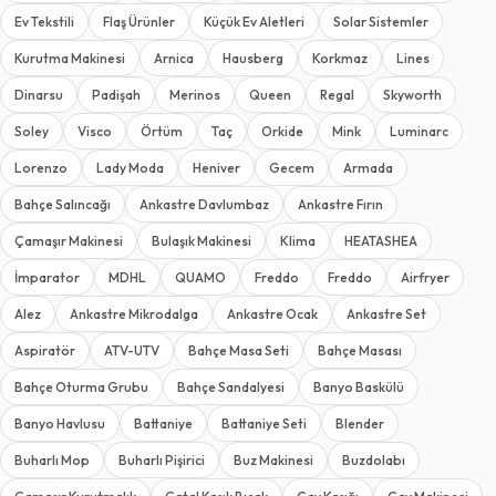
Ev Tekstili
Flaş Ürünler
Küçük Ev Aletleri
Solar Sistemler
Kurutma Makinesi
Arnica
Hausberg
Korkmaz
Lines
Dinarsu
Padişah
Merinos
Queen
Regal
Skyworth
Soley
Visco
Örtüm
Taç
Orkide
Mink
Luminarc
Lorenzo
Lady Moda
Heniver
Gecem
Armada
Bahçe Salıncağı
Ankastre Davlumbaz
Ankastre Fırın
Çamaşır Makinesi
Bulaşık Makinesi
Klima
HEATASHEA
İmparator
MDHL
QUAMO
Freddo
Freddo
Airfryer
Alez
Ankastre Mikrodalga
Ankastre Ocak
Ankastre Set
Aspiratör
ATV-UTV
Bahçe Masa Seti
Bahçe Masası
Bahçe Oturma Grubu
Bahçe Sandalyesi
Banyo Baskülü
Banyo Havlusu
Battaniye
Battaniye Seti
Blender
Buharlı Mop
Buharlı Pişirici
Buz Makinesi
Buzdolabı