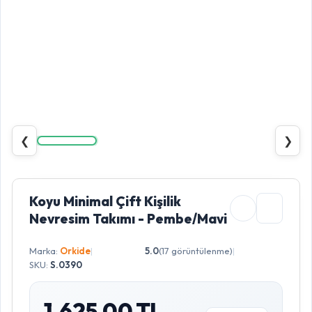
❮
❯
Koyu Minimal Çift Kişilik
Nevresim Takımı - Pembe/Mavi
Marka:
Orkide
|
5.0
(17 görüntülenme)
|
SKU:
S.0390
1.625,00 TL