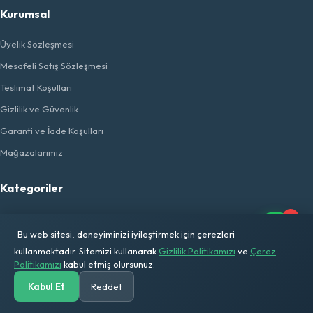
Kurumsal
Üyelik Sözleşmesi
Mesafeli Satış Sözleşmesi
Teslimat Koşulları
Gizlilik ve Güvenlik
Garanti ve İade Koşulları
Mağazalarımız
Kategoriler
1
Beyaz Eşya
Bu web sitesi, deneyiminizi iyileştirmek için çerezleri
Küçük Ev Aletleri
kullanmaktadır. Sitemizi kullanarak
Gizlilik Politikamızı
ve
Çerez
Bahçe Mobilyası
Politikamızı
kabul etmiş olursunuz.
Ev Tekstili
Kabul Et
Reddet
Anasayfa
Kategoriler
Ara
Solar Hesap
Sepetim
Hesabım
Ev Gereçleri