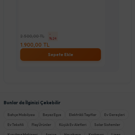
-
2.500,00 TL
%24
2.37
1.900,00 TL
1.9
Sepete Ekle
Bunlar da İlginizi Çekebilir
Bahçe Mobilyası
Beyaz Eşya
Elektrikli Taşıtlar
Ev Gereçleri
Ev Tekstili
Flaş Ürünler
Küçük Ev Aletleri
Solar Sistemler
Kurutma Makinesi
Arnica
Hausberg
Korkmaz
Lines