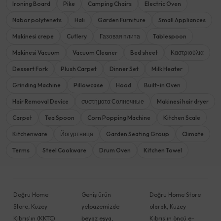
Ironing Board
Pike
Camping Chairs
Electric Oven
Nabor polytenets
Halı
Garden Furniture
Small Appliances
Makinesi crepe
Cutlery
Газовая плита
Tablespoon
Makinesi Vacuum
Vacuum Cleaner
Bed sheet
Καστριούλια
Dessert Fork
Plush Carpet
Dinner Set
Milk Heater
Grinding Machine
Pillowcase
Hood
Built-in Oven
Hair Removal Device
συστήματα Солнечные
Makinesi hair dryer
Carpet
Tea Spoon
Corn Popping Machine
Kitchen Scale
Kitchenware
Йогуртница
Garden Seating Group
Climate
Terms
Steel Cookware
Drum Oven
Kitchen Towel
Doğru Home
Geniş ürün
Doğru Home Store
Store, Kuzey
yelpazemizde
olarak, Kuzey
Kıbrıs'ın (KKTC)
beyaz eşya,
Kıbrıs'ın öncü e-