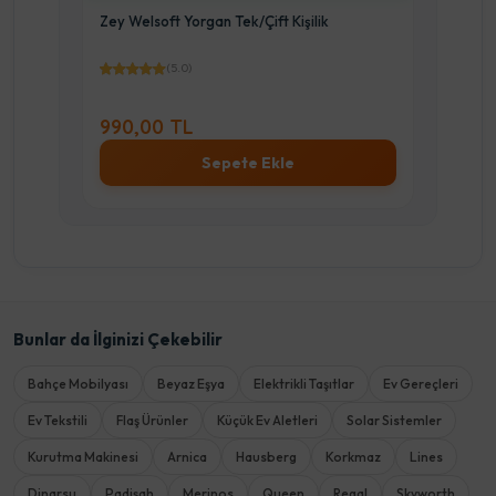
Zey Welsoft Yorgan Tek/Çift Kişilik
Lutic
(5.0)
990,00 TL
990
Sepete Ekle
Bunlar da İlginizi Çekebilir
Bahçe Mobilyası
Beyaz Eşya
Elektrikli Taşıtlar
Ev Gereçleri
Ev Tekstili
Flaş Ürünler
Küçük Ev Aletleri
Solar Sistemler
Kurutma Makinesi
Arnica
Hausberg
Korkmaz
Lines
Dinarsu
Padişah
Merinos
Queen
Regal
Skyworth