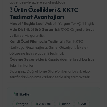
güvencesiyle sizlere sunulmaktadır.
? Ürün Özellikleri & KKTC
Teslimat Avantajları
Model / Başlık:
Leaf Welsoft Yorgan Tek/Çift Kişilik
Ada Distribütörü Garantisi:
%100 Orijinal ürün ve
yetkili servis garantisi.
Kendi Özel Filomuzla Teslimat:
Tüm KKTC
(Lefkoşa, Gazimağusa, Girne, Güzelyurt, İskele)
bölgesine hızlı ve güvenli teslimat.
Ödeme Seçenekleri:
Kapıda ödeme, kredi kartı ve
taksit imkanları.
Siparişiniz DoğruHome Store'un kendi lojistik ekibi
tarafından kapınıza kadar özenle ulaştırılmaktadır.
Etiketler
Yorgan
Ev Tekstili
Orkide
Leaf
#
#
#
#