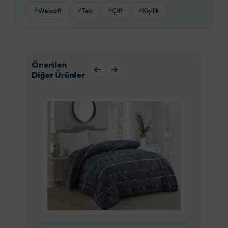
Welsoft
Tek
Çift
Kişilik
#
#
#
#
Önerilen
Diğer Ürünler