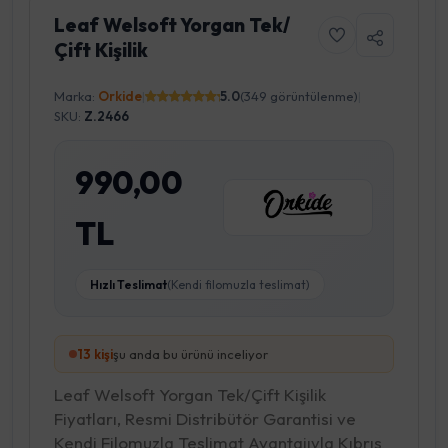
Leaf Welsoft Yorgan Tek/
Çift Kişilik
Marka:
Orkide
|
5.0
(349 görüntülenme)
|
SKU:
Z.2466
990,00
TL
Hızlı Teslimat
(Kendi filomuzla teslimat)
13
kişi
şu anda bu ürünü inceliyor
Leaf Welsoft Yorgan Tek/Çift Kişilik
Fiyatları, Resmi Distribütör Garantisi ve
Kendi Filomuzla Teslimat Avantajıyla Kıbrıs