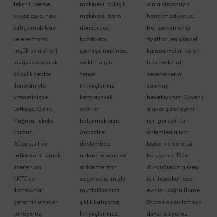
tekstili, perde,
makinesi, bulaşık
olma vizyonuyla
beyaz eşya, halı,
makinesi, derin
hareket ediyoruz.
bahçe mobilyası
dondurucu,
Her zaman en iyi
ve elektronik
buzdolabı,
fiyatları, en güncel
küçük ev aletleri
çamaşır makinesi
kampanyaları ve en
mağazası olarak
ve klima gibi
hızlı teslimat
35 yıllık sektör
temel
seçeneklerini
deneyimiyle
ihtiyaçlarınızı
sunmayı
hizmetinizde.
karşılayacak
hedefliyoruz. Güvenli
Lefkoşa, Girne,
ürünler
alışveriş deneyimi
Mağusa, İskele,
bulunmaktadır.
için gerekli tüm
Karpaz,
Ankastre
önlemleri alıyor,
Güzelyurt ve
davlumbaz,
kişisel verilerinizi
Lefke dahil olmak
ankastre ocak ve
koruyoruz. Bize
üzere tüm
ankastre fırın
duyduğunuz güven
KKTC'ye
seçeneklerimizle
için teşekkür eder,
distribütör
mutfaklarınıza
evinizi Doğru Home
garantili ürünler
şıklık katıyoruz.
Store ile yenilemeye
sunuyoruz.
İhtiyaçlarınıza
davet ediyoruz.