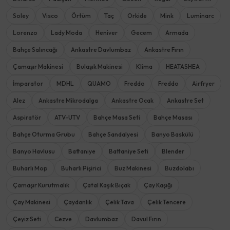
Soley
Visco
Örtüm
Taç
Orkide
Mink
Luminarc
Lorenzo
Lady Moda
Heniver
Gecem
Armada
Bahçe Salıncağı
Ankastre Davlumbaz
Ankastre Fırın
Çamaşır Makinesi
Bulaşık Makinesi
Klima
HEATASHEA
İmparator
MDHL
QUAMO
Freddo
Freddo
Airfryer
Alez
Ankastre Mikrodalga
Ankastre Ocak
Ankastre Set
Aspiratör
ATV-UTV
Bahçe Masa Seti
Bahçe Masası
Bahçe Oturma Grubu
Bahçe Sandalyesi
Banyo Baskülü
Banyo Havlusu
Battaniye
Battaniye Seti
Blender
Buharlı Mop
Buharlı Pişirici
Buz Makinesi
Buzdolabı
Çamaşır Kurutmalık
Çatal Kaşık Bıçak
Çay Kaşığı
Çay Makinesi
Çaydanlık
Çelik Tava
Çelik Tencere
Çeyiz Seti
Cezve
Davlumbaz
Davul Fırın