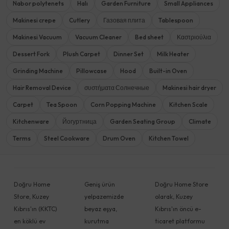
Nabor polytenets
Halı
Garden Furniture
Small Appliances
Makinesi crepe
Cutlery
Газовая плита
Tablespoon
Makinesi Vacuum
Vacuum Cleaner
Bed sheet
Καστριούλια
Dessert Fork
Plush Carpet
Dinner Set
Milk Heater
Grinding Machine
Pillowcase
Hood
Built-in Oven
Hair Removal Device
συστήματα Солнечные
Makinesi hair dryer
Carpet
Tea Spoon
Corn Popping Machine
Kitchen Scale
Kitchenware
Йогуртница
Garden Seating Group
Climate
Terms
Steel Cookware
Drum Oven
Kitchen Towel
Doğru Home
Geniş ürün
Doğru Home Store
Store, Kuzey
yelpazemizde
olarak, Kuzey
Kıbrıs'ın (KKTC)
beyaz eşya,
Kıbrıs'ın öncü e-
en köklü ev
kurutma
ticaret platformu