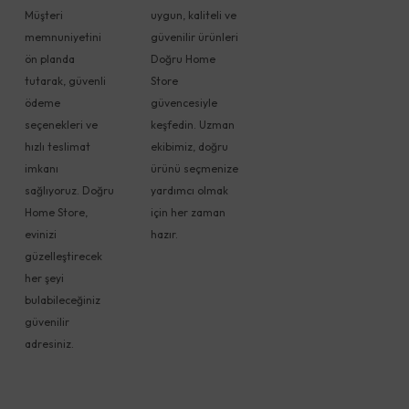
Müşteri
uygun, kaliteli ve
memnuniyetini
güvenilir ürünleri
ön planda
Doğru Home
tutarak, güvenli
Store
ödeme
güvencesiyle
seçenekleri ve
keşfedin. Uzman
hızlı teslimat
ekibimiz, doğru
imkanı
ürünü seçmenize
sağlıyoruz. Doğru
yardımcı olmak
Home Store,
için her zaman
evinizi
hazır.
güzelleştirecek
her şeyi
bulabileceğiniz
güvenilir
adresiniz.