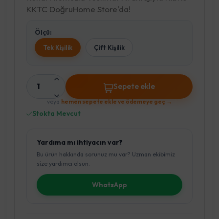
KKTC DoğruHome Store'da!
Ölçü:
Tek Kişilik
Çift Kişilik
1
Sepete ekle
veya
hemen sepete ekle ve ödemeye geç →
Stokta Mevcut
Yardıma mı ihtiyacın var?
Bu ürün hakkında sorunuz mu var? Uzman ekibimiz
size yardımcı olsun.
WhatsApp