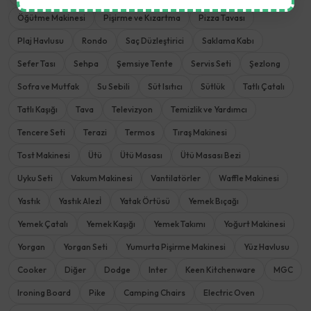
Öğütme Makinesi
Pişirme ve Kızartma
Pizza Tavası
Plaj Havlusu
Rondo
Saç Düzleştirici
Saklama Kabı
Sefer Tası
Sehpa
Şemsiye Tente
Servis Seti
Şezlong
Sofra ve Mutfak
Su Sebili
Süt Isıtıcı
Sütlük
Tatlı Çatalı
Tatlı Kaşığı
Tava
Televizyon
Temizlik ve Yardımcı
Tencere Seti
Terazi
Termos
Tıraş Makinesi
Tost Makinesi
Ütü
Ütü Masası
Ütü Masası Bezi
Uyku Seti
Vakum Makinesi
Vantilatörler
Waffle Makinesi
Yastık
Yastık Alezİ
Yatak Örtüsü
Yemek Bıçağı
Yemek Çatalı
Yemek Kaşığı
Yemek Takımı
Yoğurt Makinesi
Yorgan
Yorgan Seti
Yumurta Pişirme Makinesi
Yüz Havlusu
Cooker
Diğer
Dodge
Inter
Keen Kitchenware
MGC
Ironing Board
Pike
Camping Chairs
Electric Oven