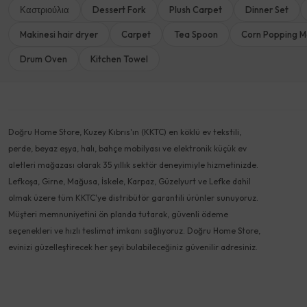
Καστριούλια
Dessert Fork
Plush Carpet
Dinner Set
Makinesi hair dryer
Carpet
Tea Spoon
Corn Popping M
Drum Oven
Kitchen Towel
Doğru Home Store, Kuzey Kıbrıs'ın (KKTC) en köklü ev tekstili,
perde, beyaz eşya, halı, bahçe mobilyası ve elektronik küçük ev
aletleri mağazası olarak 35 yıllık sektör deneyimiyle hizmetinizde.
Lefkoşa, Girne, Mağusa, İskele, Karpaz, Güzelyurt ve Lefke dahil
olmak üzere tüm KKTC'ye distribütör garantili ürünler sunuyoruz.
Müşteri memnuniyetini ön planda tutarak, güvenli ödeme
seçenekleri ve hızlı teslimat imkanı sağlıyoruz. Doğru Home Store,
evinizi güzelleştirecek her şeyi bulabileceğiniz güvenilir adresiniz.