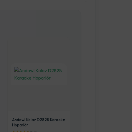
Andowl Kolav D2828 Karaoke
Hoparlör
JULIE LEYLA AYAK HAVLUS
50X70