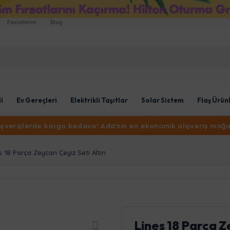
Favorilerim
Blog
li
Ev Gereçleri
Elektrikli Taşıtlar
Solar Sistem
Flaş Ürün
lışverişlerde kargo bedava! Ada'nın en ekonomik alışveriş mağa
s 18 Parça Zeycan Çeyiz Seti Altın
Lines 18 Parça Z