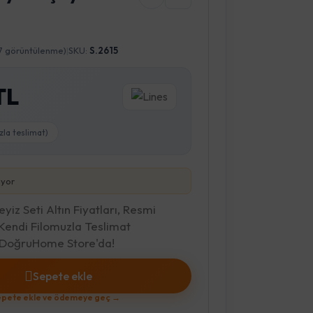
17 görüntülenme)
|
SKU:
S.2615
TL
zla teslimat)
iyor
iz Seti Altın Fiyatları, Resmi
 Kendi Filomuzla Teslimat
C DoğruHome Store'da!
Sepete ekle
pete ekle ve ödemeye geç →