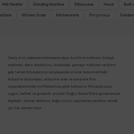
Milk Heater
Grinding Machine
Pillowcase
Hood
Built
achine
Kitchen Scale
Kitchenware
Йогуртница
Garden
Geniş ürün yelpazemizde beyaz eşya, kurutma makinesi, bulaşık
makinesi, derin dondurucu, buzdolabı, çamaşır makinesi ve klima
gibi temel ihtiyaçlarınızı karşılayacak ürünler bulunmaktadır.
Ankastre davlumbaz, ankastre ocak ve ankastre fırın
seçeneklerimizle mutfaklarınıza şıklık katıyoruz. İhtiyaçlarınıza
uygun, kaliteli ve güvenilir ürünleri Doğru Home Store güvencesiyle
keşfedin. Uzman ekibimiz, doğru ürünü seçmenize yardımcı olmak
için her zaman hazır.