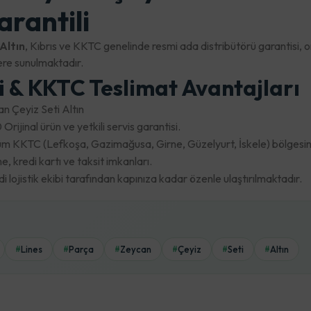
arantili
Altın
, Kıbrıs ve KKTC genelinde resmi ada distribütörü garantisi, o
re sunulmaktadır.
ri & KKTC Teslimat Avantajları
n Çeyiz Seti Altın
Orijinal ürün ve yetkili servis garantisi.
m KKTC (Lefkoşa, Gazimağusa, Girne, Güzelyurt, İskele) bölgesine 
 kredi kartı ve taksit imkanları.
lojistik ekibi tarafından kapınıza kadar özenle ulaştırılmaktadır.
Lines
Parça
Zeycan
Çeyiz
Seti
Altın
#
#
#
#
#
#