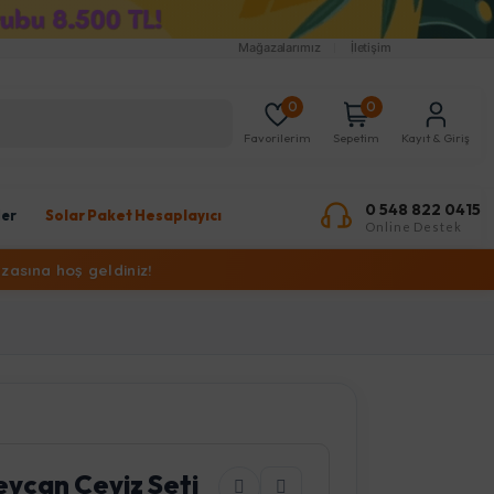
Mağazalarımız
İletişim
0
0
Favorilerim
Sepetim
Kayıt & Giriş
0 548 822 0415
ler
Solar Paket Hesaplayıcı
Online Destek
zasına hoş geldiniz!
eycan Çeyiz Seti