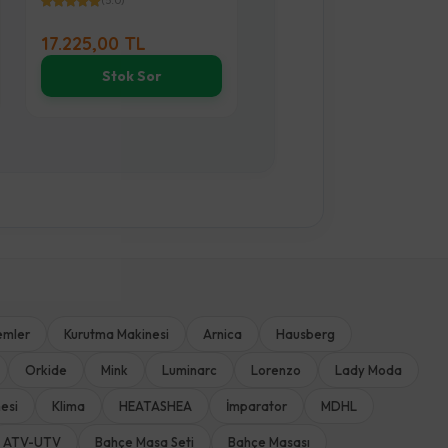
(5.0)
(5.0)
17.225,00 TL
185,00 TL
Stok Sor
Sepete Ekle
emler
Kurutma Makinesi
Arnica
Hausberg
Orkide
Mink
Luminarc
Lorenzo
Lady Moda
esi
Klima
HEATASHEA
İmparator
MDHL
ATV-UTV
Bahçe Masa Seti
Bahçe Masası