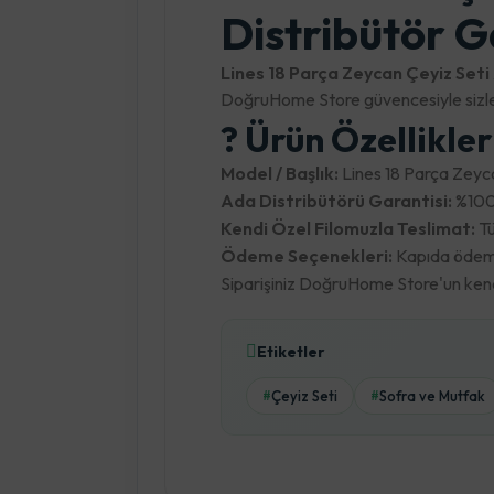
Distribütör G
Lines 18 Parça Zeycan Çeyiz Seti 
DoğruHome Store güvencesiyle sizle
? Ürün Özellikle
Model / Başlık:
Lines 18 Parça Zeyca
Ada Distribütörü Garantisi:
%100 
Kendi Özel Filomuzla Teslimat:
Tü
Ödeme Seçenekleri:
Kapıda ödeme,
Siparişiniz DoğruHome Store'un kendi 
Etiketler
Çeyiz Seti
Sofra ve Mutfak
#
#