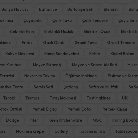
Banyo Havlusu
Battaniye
Battaniye Seti
Blender
Buha
akinesi
Çaydanlık
Çelik Tava
Çelik Tencere
Çeyiz Seti
Elektrikli Fırın
Elektrikli Musluk
Elektrikli Ocak
Elektrikli 
kinesi
Fritöz
Gazlı Ocak
Granit Tava
Granit Tencere
Kahve Makinesi
Kamp Sandalyeleri
Kettle
Kişisel Bakım
ve Kurutucu
Meyve Sıkacağı
Meyve ve Sebze Aletleri
Mikro
Terazisi
Nevresim Takımı
Öğütme Makinesi
Pişirme ve Kıza
emsiye Tente
Servis Seti
Şezlong
Sofra ve Mutfak
Su Se
Terazi
Termos
Tıraş Makinesi
Tost Makinesi
Ütü
atak Örtüsü
Yemek Bıçağı
Yemek Çatalı
Yemek Kaşığı
Dodge
Inter
Keen Kitchenware
MGC
Ironing Board
ces
Makinesi crepe
Cutlery
Газовая плита
Tablespoon