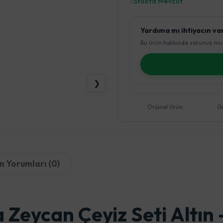
Stokta Mevcut
Yardıma mı ihtiyacın va
Bu ürün hakkında sorunuz mu 
❯
Orijinal Ürün
G
n Yorumları (0)
a Zeycan Çeyiz Seti Altın