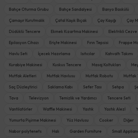
Bahçe Oturma Grubu
Bahçe Sandalyesi
Banyo Baskülü
Çamaşır Kurutmalık
Çatal Kaşık Bıçak
Çay Kaşığı
Çay M
Düdüklü Tencere
Ekmek Kızartma Makinesi
Elektrikli Cezve
Epilasyon Cihazı
Erişte Makinesi
Fırın Tepsisi
Frappe Ma
Havlu Seti
İçecek Hazırlama
Isıtıcılar
Kahvaltı Takımı
Kurabiye Makinesi
Kuskus Tencere
Masaj Koltukları
Mey
Mutfak Aletleri
Mutfak Havlusu
Mutfak Robotu
Mutfak 
Saç Düzleştirici
Saklama Kabı
Sefer Tası
Sehpa
Ş
Tava
Televizyon
Temizlik ve Yardımcı
Tencere Seti
Vantilatörler
Waffle Makinesi
Yastık
Yastık Alezİ
Y
Yumurta Pişirme Makinesi
Yüz Havlusu
Cooker
Diğer
Nabor polytenets
Halı
Garden Furniture
Small Applian