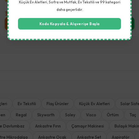
(5.0)
(5.0)
Küçük Ev Aletleri, Sofra ve Mutfak, Ev Tekstili ve 99 kategori
daha geçerlidir.
3.290,00 TL
11.490,00 TL
Sepete Ekle
Stok Sor
Kodu Kopyala & Alışverişe Başla
leri
Ev Tekstili
Flaş Ürünler
Küçük Ev Aletleri
Solar Sist
een
Regal
Skyworth
Soley
Visco
Örtüm
Taç
re Davlumbaz
Ankastre Fırın
Çamaşır Makinesi
Bulaşık Makin
tre Mikrodalga
Ankastre Ocak
Ankastre Set
Aspiratör