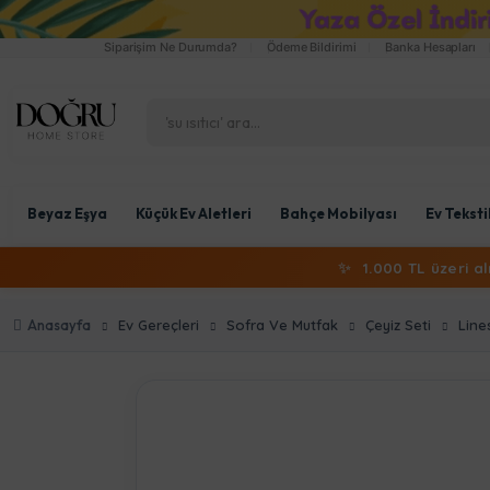
Siparişim Ne Durumda?
Ödeme Bildirimi
Banka Hesapları
Beyaz Eşya
Küçük Ev Aletleri
Bahçe Mobilyası
Ev Teksti
✨
1.000 TL üzeri a
Anasayfa
Ev Gereçleri
Sofra Ve Mutfak
Çeyiz Seti
Line