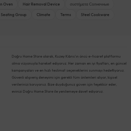
-in Oven
Hair Removal Device
συστήματα Солнечные
 Seating Group
Climate
Terms
Steel Cookware
Doğru Home Store olarak, Kuzey Kıbrıs'ın öncü e-ticaret platformu
olma vizyonuyla hareket ediyoruz. Her zaman en iyi fiyatları, en güncel
kampanyaları ve en hızlı teslimat seçeneklerini sunmayı hedefliyoruz.
Güvenli alışveriş deneyimi için gerekli tüm önlemleri alıyor, kişisel
verilerinizi koruyoruz. Bize duyduğunuz güven için teşekkür eder,
evinizi Doğru Home Store ile yenilemeye davet ediyoruz.