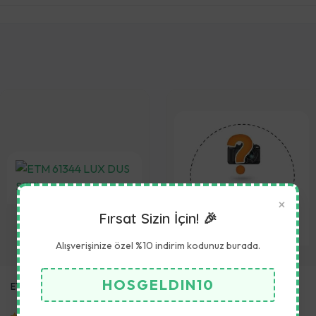
×
Fırsat Sizin İçin! 🎉
Alışverişinize özel %10 indirim kodunuz burada.
HOSGELDIN10
ETM 61344 LUX DUS SETI
Solara ET13452 Şarjlı Dik
Süpürge Beyaz