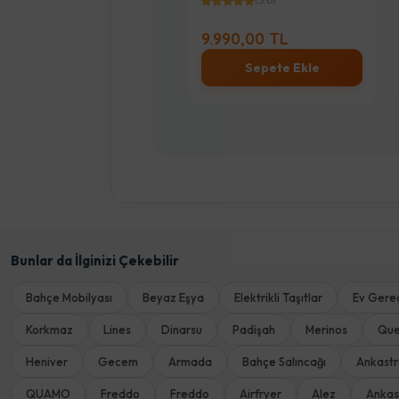
(5.0)
(5.0)
00,00 TL
9.990,00 TL
Sepete Ekle
Sepete Ekle
Bunlar da İlginizi Çekebilir
Bahçe Mobilyası
Beyaz Eşya
Elektrikli Taşıtlar
Ev Gereç
Korkmaz
Lines
Dinarsu
Padişah
Merinos
Qu
Heniver
Gecem
Armada
Bahçe Salıncağı
Ankast
QUAMO
Freddo
Freddo
Airfryer
Alez
Ankas