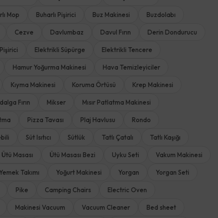
rlı Mop
Buharlı Pişirici
Buz Makinesi
Buzdolabı
Cezve
Davlumbaz
Davul Fırın
Derin Dondurucu
Pişirici
Elektrikli Süpürge
Elektrikli Tencere
Hamur Yoğurma Makinesi
Hava Temizleyiciler
Kıyma Makinesi
Koruma Örtüsü
Krep Makinesi
dalga Fırın
Mikser
Mısır Patlatma Makinesi
rtma
Pizza Tavası
Plaj Havlusu
Rondo
bili
Süt Isıtıcı
Sütlük
Tatlı Çatalı
Tatlı Kaşığı
Ütü Masası
Ütü Masası Bezi
Uyku Seti
Vakum Makinesi
Yemek Takımı
Yoğurt Makinesi
Yorgan
Yorgan Seti
Pike
Camping Chairs
Electric Oven
Makinesi Vacuum
Vacuum Cleaner
Bed sheet