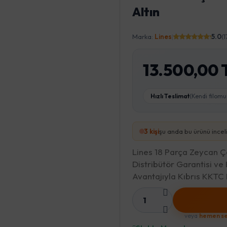
Altın
Marka:
Lines
|
5.0
(
13.500,00 
Hızlı Teslimat
(Kendi filomu
3
kişi
şu anda bu ürünü incel
Lines 18 Parça Zeycan Çey
Distribütör Garantisi ve
Avantajıyla Kıbrıs KKT
1
veya
hemen se