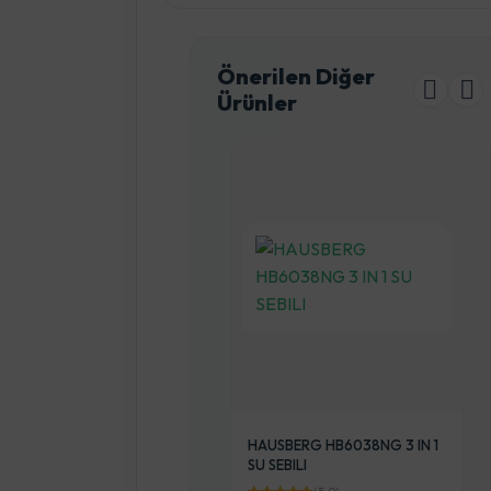
Önerilen Diğer
Ürünler
ecem Elektrikli Battaniye
HAUSBERG HB6038NG 3 IN 1
ft Kişilik
SU SEBILI