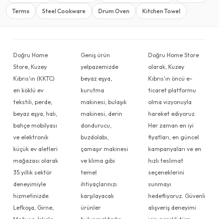
Terms
Steel Cookware
Drum Oven
Kitchen Towel
Doğru Home
Geniş ürün
Doğru Home Store
Store, Kuzey
yelpazemizde
olarak, Kuzey
Kıbrıs'ın (KKTC)
beyaz eşya,
Kıbrıs'ın öncü e-
en köklü ev
kurutma
ticaret platformu
tekstili, perde,
makinesi, bulaşık
olma vizyonuyla
beyaz eşya, halı,
makinesi, derin
hareket ediyoruz.
bahçe mobilyası
dondurucu,
Her zaman en iyi
ve elektronik
buzdolabı,
fiyatları, en güncel
küçük ev aletleri
çamaşır makinesi
kampanyaları ve en
mağazası olarak
ve klima gibi
hızlı teslimat
35 yıllık sektör
temel
seçeneklerini
deneyimiyle
ihtiyaçlarınızı
sunmayı
hizmetinizde.
karşılayacak
hedefliyoruz. Güvenli
Lefkoşa, Girne,
ürünler
alışveriş deneyimi