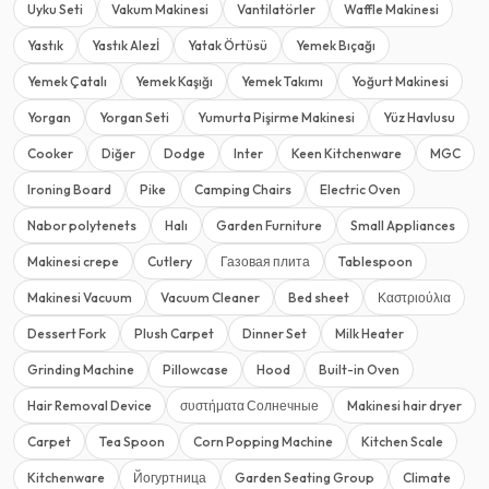
Uyku Seti
Vakum Makinesi
Vantilatörler
Waffle Makinesi
Yastık
Yastık Alezİ
Yatak Örtüsü
Yemek Bıçağı
Yemek Çatalı
Yemek Kaşığı
Yemek Takımı
Yoğurt Makinesi
Yorgan
Yorgan Seti
Yumurta Pişirme Makinesi
Yüz Havlusu
Cooker
Diğer
Dodge
Inter
Keen Kitchenware
MGC
Ironing Board
Pike
Camping Chairs
Electric Oven
Nabor polytenets
Halı
Garden Furniture
Small Appliances
Makinesi crepe
Cutlery
Газовая плита
Tablespoon
Makinesi Vacuum
Vacuum Cleaner
Bed sheet
Καστριούλια
Dessert Fork
Plush Carpet
Dinner Set
Milk Heater
Grinding Machine
Pillowcase
Hood
Built-in Oven
Hair Removal Device
συστήματα Солнечные
Makinesi hair dryer
Carpet
Tea Spoon
Corn Popping Machine
Kitchen Scale
Kitchenware
Йогуртница
Garden Seating Group
Climate