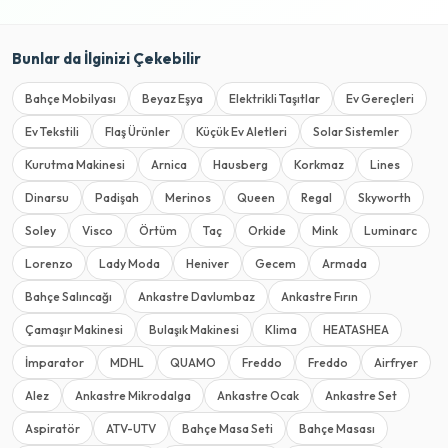
Bunlar da İlginizi Çekebilir
Bahçe Mobilyası
Beyaz Eşya
Elektrikli Taşıtlar
Ev Gereçleri
Ev Tekstili
Flaş Ürünler
Küçük Ev Aletleri
Solar Sistemler
Kurutma Makinesi
Arnica
Hausberg
Korkmaz
Lines
Dinarsu
Padişah
Merinos
Queen
Regal
Skyworth
Soley
Visco
Örtüm
Taç
Orkide
Mink
Luminarc
Lorenzo
Lady Moda
Heniver
Gecem
Armada
Bahçe Salıncağı
Ankastre Davlumbaz
Ankastre Fırın
Çamaşır Makinesi
Bulaşık Makinesi
Klima
HEATASHEA
İmparator
MDHL
QUAMO
Freddo
Freddo
Airfryer
Alez
Ankastre Mikrodalga
Ankastre Ocak
Ankastre Set
Aspiratör
ATV-UTV
Bahçe Masa Seti
Bahçe Masası