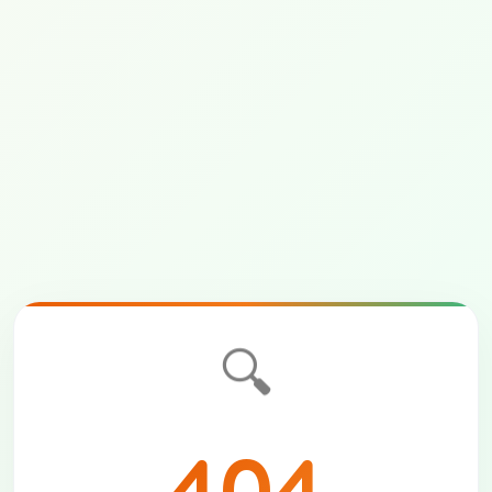
🔍
404