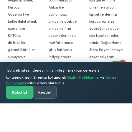
Mağusa, İskele,
bulunmaktadır.
için gerekli tüm
Karpaz,
Ankastre
önlemleri alıyor,
Güzelyurt ve
davlumbaz,
kişisel verilerinizi
Lefke dahil olmak
ankastre ocak ve
koruyoruz. Bize
üzere tüm
ankastre fırın
duyduğunuz güven
KKTC'ye
seçeneklerimizle
için teşekkür eder,
distribütör
mutfaklarınıza
evinizi Doğru Home
garantili ürünler
şıklık katıyoruz.
Store ile yenilemeye
sunuyoruz.
İhtiyaçlarınıza
davet ediyoruz.
1
Müşteri
uygun, kaliteli ve
Bu web sitesi, deneyiminizi iyileştirmek için çerezleri
memnuniyetini
güvenilir ürünleri
kullanmaktadır. Sitemizi kullanarak
Gizlilik Politikamızı
ve
Çerez
ön planda
Doğru Home
Politikamızı
kabul etmiş olursunuz.
tutarak, güvenli
Store
ödeme
güvencesiyle
Kabul Et
Reddet
Anasayfa
Kategoriler
Ara
Solar Hesap
Sepetim
Hesabım
seçenekleri ve
keşfedin. Uzman
hızlı teslimat
ekibimiz, doğru
imkanı
ürünü seçmenize
sağlıyoruz. Doğru
yardımcı olmak
Home Store,
için her zaman