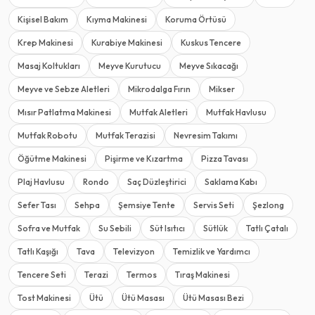
Kişisel Bakım
Kıyma Makinesi
Koruma Örtüsü
Krep Makinesi
Kurabiye Makinesi
Kuskus Tencere
Masaj Koltukları
Meyve Kurutucu
Meyve Sıkacağı
Meyve ve Sebze Aletleri
Mikrodalga Fırın
Mikser
Mısır Patlatma Makinesi
Mutfak Aletleri
Mutfak Havlusu
Mutfak Robotu
Mutfak Terazisi
Nevresim Takımı
Öğütme Makinesi
Pişirme ve Kızartma
Pizza Tavası
Plaj Havlusu
Rondo
Saç Düzleştirici
Saklama Kabı
Sefer Tası
Sehpa
Şemsiye Tente
Servis Seti
Şezlong
Sofra ve Mutfak
Su Sebili
Süt Isıtıcı
Sütlük
Tatlı Çatalı
Tatlı Kaşığı
Tava
Televizyon
Temizlik ve Yardımcı
Tencere Seti
Terazi
Termos
Tıraş Makinesi
Tost Makinesi
Ütü
Ütü Masası
Ütü Masası Bezi