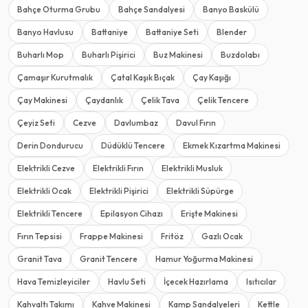
Bahçe Oturma Grubu
Bahçe Sandalyesi
Banyo Baskülü
Banyo Havlusu
Battaniye
Battaniye Seti
Blender
Buharlı Mop
Buharlı Pişirici
Buz Makinesi
Buzdolabı
Çamaşır Kurutmalık
Çatal Kaşık Bıçak
Çay Kaşığı
Çay Makinesi
Çaydanlık
Çelik Tava
Çelik Tencere
Çeyiz Seti
Cezve
Davlumbaz
Davul Fırın
Derin Dondurucu
Düdüklü Tencere
Ekmek Kızartma Makinesi
Elektrikli Cezve
Elektrikli Fırın
Elektrikli Musluk
Elektrikli Ocak
Elektrikli Pişirici
Elektrikli Süpürge
Elektrikli Tencere
Epilasyon Cihazı
Erişte Makinesi
Fırın Tepsisi
Frappe Makinesi
Fritöz
Gazlı Ocak
Granit Tava
Granit Tencere
Hamur Yoğurma Makinesi
Hava Temizleyiciler
Havlu Seti
İçecek Hazırlama
Isıtıcılar
Kahvaltı Takımı
Kahve Makinesi
Kamp Sandalyeleri
Kettle