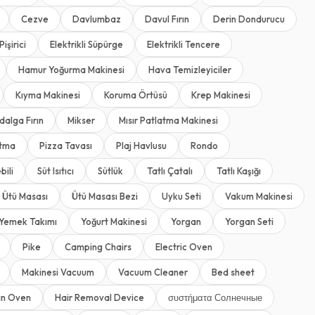
Cezve
Davlumbaz
Davul Fırın
Derin Dondurucu
Pişirici
Elektrikli Süpürge
Elektrikli Tencere
Hamur Yoğurma Makinesi
Hava Temizleyiciler
Kıyma Makinesi
Koruma Örtüsü
Krep Makinesi
dalga Fırın
Mikser
Mısır Patlatma Makinesi
rtma
Pizza Tavası
Plaj Havlusu
Rondo
bili
Süt Isıtıcı
Sütlük
Tatlı Çatalı
Tatlı Kaşığı
Ütü Masası
Ütü Masası Bezi
Uyku Seti
Vakum Makinesi
Yemek Takımı
Yoğurt Makinesi
Yorgan
Yorgan Seti
Pike
Camping Chairs
Electric Oven
Makinesi Vacuum
Vacuum Cleaner
Bed sheet
-in Oven
Hair Removal Device
συστήματα Солнечные