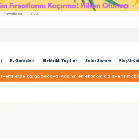
Favorilerim
Blog
li
Ev Gereçleri
Elektrikli Taşıtlar
Solar Sistem
Flaş Ürün
lışverişlerde kargo bedava! Ada'nın en ekonomik alışveriş mağa