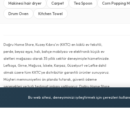
Makinesi hair dryer
Carpet
Tea Spoon
Corn Popping M
Drum Oven
Kitchen Towel
Doğru Home Store, Kuzey Kıbrıs'ın (KKTC) en köklü ev tekstili,
perde, beyaz eşya, halı, bahçe mobilyası ve elektronik küçük ev
aletleri mağazası olarak 35 yıllık sektör deneyimiyle hizmetinizde.
Lefkoşa, Girne, Mağusa, İskele, Karpaz, Güzelyurt ve Lefke dahil
olmak üzere tüm KKTC'ye distribütör garantili ürünler sunuyoruz.
Müşteri memnuniyetini ön planda tutarak, güvenli ödeme
seçenekleri ve hızlı teslimat imkanı sağlıyoruz. Doğru Home Store,
evinizi güzelleştirecek her şeyi bulabileceğiniz güvenilir adresiniz.
Bu web sitesi, deneyiminizi iyileştirmek için çerezleri kulla