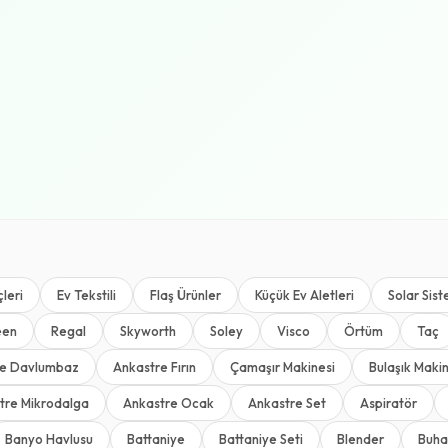
leri
Ev Tekstili
Flaş Ürünler
Küçük Ev Aletleri
Solar Sist
een
Regal
Skyworth
Soley
Visco
Örtüm
Taç
re Davlumbaz
Ankastre Fırın
Çamaşır Makinesi
Bulaşık Makin
tre Mikrodalga
Ankastre Ocak
Ankastre Set
Aspiratör
Banyo Havlusu
Battaniye
Battaniye Seti
Blender
Buha