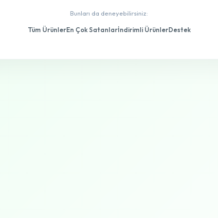
Bunları da deneyebilirsiniz:
×
Tüm Ürünler
En Çok Satanlar
İndirimli Ürünler
Destek
Fırsat Sizin İçin! 🎉
Alışverişinize özel %10 indirim kodunuz burada.
HOSGELDIN10
Küçük Ev Aletleri, Sofra ve Mutfak, Ev Tekstili ve 99 kategori
daha geçerlidir.
Kodu Kopyala & Alışverişe Başla