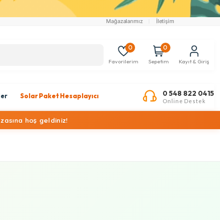
Mağazalarımız
İletişim
0
0
Favorilerim
Sepetim
Kayıt & Giriş
0 548 822 0415
ler
Solar Paket Hesaplayıcı
Online Destek
zasına hoş geldiniz!