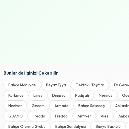
Bunlar da İlginizi Çekebilir
Bahçe Mobilyası
Beyaz Eşya
Elektrikli Taşıtlar
Ev Gereç
Korkmaz
Lines
Dinarsu
Padişah
Merinos
Qu
Heniver
Gecem
Armada
Bahçe Salıncağı
Ankast
QUAMO
Freddo
Freddo
Airfryer
Alez
Ankas
Bahçe Oturma Grubu
Bahçe Sandalyesi
Banyo Baskülü