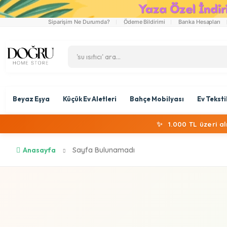
Siparişim Ne Durumda?
Ödeme Bildirimi
Banka Hesapları
Beyaz Eşya
Küçük Ev Aletleri
Bahçe Mobilyası
Ev Teksti
✨
1.000 TL üzeri a
Anasayfa
Sayfa Bulunamadı