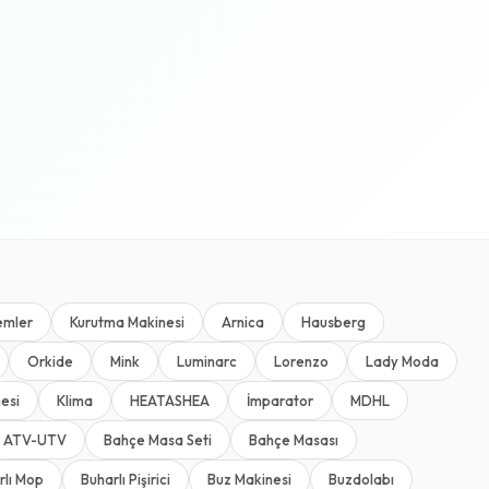
emler
Kurutma Makinesi
Arnica
Hausberg
Orkide
Mink
Luminarc
Lorenzo
Lady Moda
esi
Klima
HEATASHEA
İmparator
MDHL
ATV-UTV
Bahçe Masa Seti
Bahçe Masası
rlı Mop
Buharlı Pişirici
Buz Makinesi
Buzdolabı