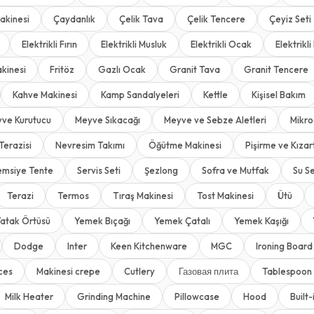
akinesi
Çaydanlık
Çelik Tava
Çelik Tencere
Çeyiz Seti
Elektrikli Fırın
Elektrikli Musluk
Elektrikli Ocak
Elektrikli 
kinesi
Fritöz
Gazlı Ocak
Granit Tava
Granit Tencere
Kahve Makinesi
Kamp Sandalyeleri
Kettle
Kişisel Bakım
ve Kurutucu
Meyve Sıkacağı
Meyve ve Sebze Aletleri
Mikro
Terazisi
Nevresim Takımı
Öğütme Makinesi
Pişirme ve Kıza
emsiye Tente
Servis Seti
Şezlong
Sofra ve Mutfak
Su Se
Terazi
Termos
Tıraş Makinesi
Tost Makinesi
Ütü
atak Örtüsü
Yemek Bıçağı
Yemek Çatalı
Yemek Kaşığı
Dodge
Inter
Keen Kitchenware
MGC
Ironing Board
ces
Makinesi crepe
Cutlery
Газовая плита
Tablespoon
Milk Heater
Grinding Machine
Pillowcase
Hood
Built