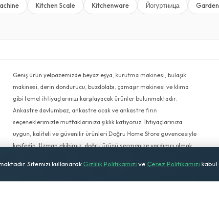
achine
Kitchen Scale
Kitchenware
Йогуртница
Garden
Geniş ürün yelpazemizde beyaz eşya, kurutma makinesi, bulaşık
makinesi, derin dondurucu, buzdolabı, çamaşır makinesi ve klima
gibi temel ihtiyaçlarınızı karşılayacak ürünler bulunmaktadır.
Ankastre davlumbaz, ankastre ocak ve ankastre fırın
seçeneklerimizle mutfaklarınıza şıklık katıyoruz. İhtiyaçlarınıza
uygun, kaliteli ve güvenilir ürünleri Doğru Home Store güvencesiyle
keşfedin. Uzman ekibimiz, doğru ürünü seçmenize yardımcı olmak
için her zaman hazır.
nmaktadır. Sitemizi kullanarak
Gizlilik Politikamızı
ve
Çerez Politikamızı
kabul 