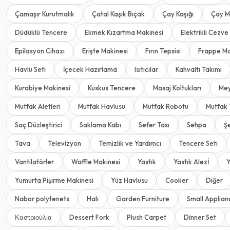
Çamaşır Kurutmalık
Çatal Kaşık Bıçak
Çay Kaşığı
Çay M
Düdüklü Tencere
Ekmek Kızartma Makinesi
Elektrikli Cezve
Epilasyon Cihazı
Erişte Makinesi
Fırın Tepsisi
Frappe Ma
Havlu Seti
İçecek Hazırlama
Isıtıcılar
Kahvaltı Takımı
Kurabiye Makinesi
Kuskus Tencere
Masaj Koltukları
Mey
Mutfak Aletleri
Mutfak Havlusu
Mutfak Robotu
Mutfak 
Saç Düzleştirici
Saklama Kabı
Sefer Tası
Sehpa
Ş
Tava
Televizyon
Temizlik ve Yardımcı
Tencere Seti
Vantilatörler
Waffle Makinesi
Yastık
Yastık Alezİ
Y
Yumurta Pişirme Makinesi
Yüz Havlusu
Cooker
Diğer
Nabor polytenets
Halı
Garden Furniture
Small Applian
Καστριούλια
Dessert Fork
Plush Carpet
Dinner Set