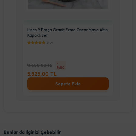
Lines 9 Parça Granit Ezme Oscar Maya Altın
Kapaklı Set
 Set
(5.0)
Lines
Metal 
-
11.650,00 TL
%50
9.60
5.825,00 TL
4.8
Sepete Ekle
Bunlar da İlginizi Çekebilir