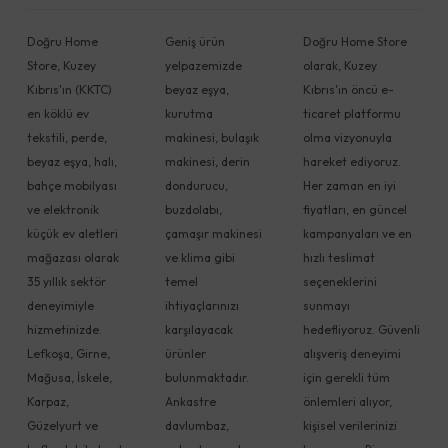
Doğru Home
Geniş ürün
Doğru Home Store
Store, Kuzey
yelpazemizde
olarak, Kuzey
Kıbrıs'ın (KKTC)
beyaz eşya,
Kıbrıs'ın öncü e-
en köklü ev
kurutma
ticaret platformu
tekstili, perde,
makinesi, bulaşık
olma vizyonuyla
beyaz eşya, halı,
makinesi, derin
hareket ediyoruz.
bahçe mobilyası
dondurucu,
Her zaman en iyi
ve elektronik
buzdolabı,
fiyatları, en güncel
küçük ev aletleri
çamaşır makinesi
kampanyaları ve en
mağazası olarak
ve klima gibi
hızlı teslimat
35 yıllık sektör
temel
seçeneklerini
deneyimiyle
ihtiyaçlarınızı
sunmayı
hizmetinizde.
karşılayacak
hedefliyoruz. Güvenli
Lefkoşa, Girne,
ürünler
alışveriş deneyimi
Mağusa, İskele,
bulunmaktadır.
için gerekli tüm
Karpaz,
Ankastre
önlemleri alıyor,
Güzelyurt ve
davlumbaz,
kişisel verilerinizi