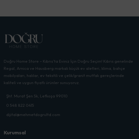
Doğru Home Store – Kıbrıs’ta Eviniz İçin Doğru Seçim! Kıbrıs genelinde
Regal, Arnica ve Hausberg markalı küçük ev aletleri, klima, bahçe
mobilyaları, halılar, ev tekstili ve çelik/granit mutfak gereçlerinde
kaliteli ve uygun fiyatlı ürünler sunuyoruz.
Şht. Murat Şen Sk, Lefkoşa 99010
0 548 822 0415
dijital@mehmetdogrultd.com
Kurumsal