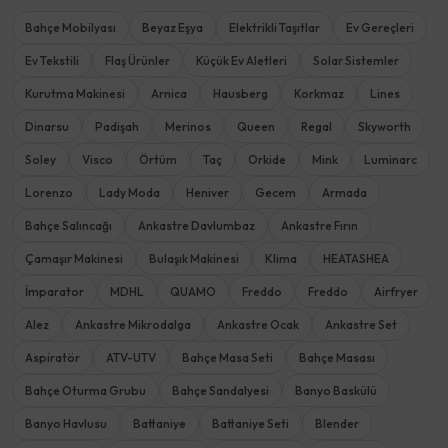
Bahçe Mobilyası
Beyaz Eşya
Elektrikli Taşıtlar
Ev Gereçleri
Ev Tekstili
Flaş Ürünler
Küçük Ev Aletleri
Solar Sistemler
Kurutma Makinesi
Arnica
Hausberg
Korkmaz
Lines
Dinarsu
Padişah
Merinos
Queen
Regal
Skyworth
Soley
Visco
Örtüm
Taç
Orkide
Mink
Luminarc
Lorenzo
Lady Moda
Heniver
Gecem
Armada
Bahçe Salıncağı
Ankastre Davlumbaz
Ankastre Fırın
Çamaşır Makinesi
Bulaşık Makinesi
Klima
HEATASHEA
İmparator
MDHL
QUAMO
Freddo
Freddo
Airfryer
Alez
Ankastre Mikrodalga
Ankastre Ocak
Ankastre Set
Aspiratör
ATV-UTV
Bahçe Masa Seti
Bahçe Masası
Bahçe Oturma Grubu
Bahçe Sandalyesi
Banyo Baskülü
Banyo Havlusu
Battaniye
Battaniye Seti
Blender