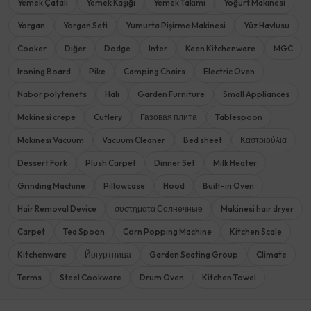
Yemek Çatalı
Yemek Kaşığı
Yemek Takımı
Yoğurt Makinesi
Yorgan
Yorgan Seti
Yumurta Pişirme Makinesi
Yüz Havlusu
Cooker
Diğer
Dodge
Inter
Keen Kitchenware
MGC
Ironing Board
Pike
Camping Chairs
Electric Oven
Nabor polytenets
Halı
Garden Furniture
Small Appliances
Makinesi crepe
Cutlery
Газовая плита
Tablespoon
Makinesi Vacuum
Vacuum Cleaner
Bed sheet
Καστριούλια
Dessert Fork
Plush Carpet
Dinner Set
Milk Heater
Grinding Machine
Pillowcase
Hood
Built-in Oven
Hair Removal Device
συστήματα Солнечные
Makinesi hair dryer
Carpet
Tea Spoon
Corn Popping Machine
Kitchen Scale
Kitchenware
Йогуртница
Garden Seating Group
Climate
Terms
Steel Cookware
Drum Oven
Kitchen Towel