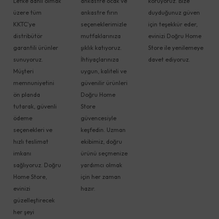
Lefke dahil olmak
ankastre ocak ve
koruyoruz. Bize
üzere tüm
ankastre fırın
duyduğunuz güven
KKTC'ye
seçeneklerimizle
için teşekkür eder,
distribütör
mutfaklarınıza
evinizi Doğru Home
garantili ürünler
şıklık katıyoruz.
Store ile yenilemeye
sunuyoruz.
İhtiyaçlarınıza
davet ediyoruz.
Müşteri
uygun, kaliteli ve
memnuniyetini
güvenilir ürünleri
ön planda
Doğru Home
tutarak, güvenli
Store
ödeme
güvencesiyle
seçenekleri ve
keşfedin. Uzman
hızlı teslimat
ekibimiz, doğru
imkanı
ürünü seçmenize
sağlıyoruz. Doğru
yardımcı olmak
Home Store,
için her zaman
evinizi
hazır.
güzelleştirecek
her şeyi