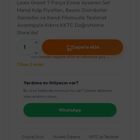
Lines Granit 7 Parça Ezme Ayseren Set
Metal Kulp Fiyatları, Resmi Distribütör
Garantisi ve Kendi Filomuzla Teslimat
Avantajıyla Kıbrıs KKTC DoğruHome
Store'da!
1
Sepete ekle
veya
hemen sepete ekle ve ödemeye geç →
Son 2 ürün!
Yardıma mı ihtiyacın var?
Bu ürün hakkında sorunuz mu var? Uzman ekibimiz
size yardımcı olsun.
WhatsApp
Orijinal Ürün
Güvenli Ödeme
KKTC'ye Teslimat