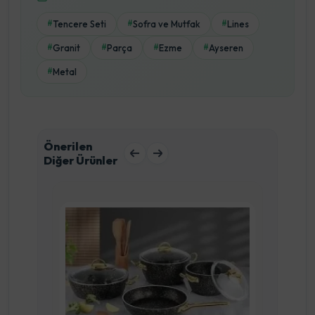
Tencere Seti
Sofra ve Mutfak
Lines
#
#
#
Granit
Parça
Ezme
Ayseren
#
#
#
#
Metal
#
Önerilen
Diğer Ürünler