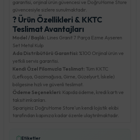
garantisi, orijinal ürün güvencesi ve DoğruHome Store
güvencesiyle sizlere sunulmaktadır.
? Ürün Özellikleri & KKTC
Teslimat Avantajları
Model / Başlık:
Lines Granit 7 Parça Ezme Ayseren
Set Metal Kulp
Ada Distribütörü Garantisi:
%100 Orijinal ürün ve
yetkili servis garantisi.
Kendi Özel Filomuzla Teslimat:
Tüm KKTC
(Lefkoşa, Gazimağusa, Girne, Güzelyurt, İskele)
bölgesine hızlı ve güvenli teslimat.
Ödeme Seçenekleri:
Kapıda ödeme, kredi kartı ve
taksit imkanları.
Siparişiniz DoğruHome Store'un kendi lojistik ekibi
tarafından kapınıza kadar özenle ulaştırılmaktadır.
Etiketler