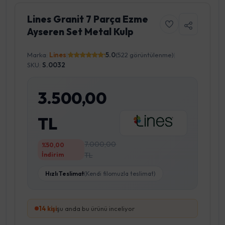
Lines Granit 7 Parça Ezme
Ayseren Set Metal Kulp
Marka:
Lines
|
5.0
(522 görüntülenme)
|
SKU:
S.0032
3.500,00
TL
7.000,00
%50,00
İndirim
TL
Hızlı Teslimat
(Kendi filomuzla teslimat)
13
kişi
şu anda bu ürünü inceliyor