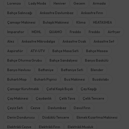
Lorenzo
Lady Moda
Heniver
Gecem
Armada
Bahçe Salıncağı
Ankastre Davlumbaz
Ankastre Fırın
Çamaşır Makinesi
Bulaşık Makinesi
Klima
HEATASHEA
İmparator
MDHL
QUAMO
Freddo
Freddo
Airfryer
Alez
Ankastre Mikrodalga
Ankastre Ocak
Ankastre Set
Aspiratör
ATV-UTV
Bahçe Masa Seti
Bahçe Masası
Bahçe Oturma Grubu
Bahçe Sandalyesi
Banyo Baskülü
Banyo Havlusu
Battaniye
Battaniye Seti
Blender
Buharlı Mop
Buharlı Pişirici
Buz Makinesi
Buzdolabı
Çamaşır Kurutmalık
Çatal Kaşık Bıçak
Çay Kaşığı
Çay Makinesi
Çaydanlık
Çelik Tava
Çelik Tencere
Çeyiz Seti
Cezve
Davlumbaz
Davul Fırın
Derin Dondurucu
Düdüklü Tencere
Ekmek Kızartma Makinesi
Elektrikli Cezve
Elektrikli Fırın
Elektrikli Musluk