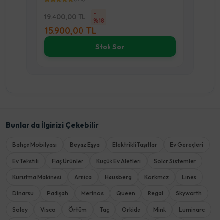
Çekm
-
19.400,00 TL
%18
15.900,00 TL
21.
Stok Sor
Bunlar da İlginizi Çekebilir
Bahçe Mobilyası
Beyaz Eşya
Elektrikli Taşıtlar
Ev Gereçleri
Ev Tekstili
Flaş Ürünler
Küçük Ev Aletleri
Solar Sistemler
Kurutma Makinesi
Arnica
Hausberg
Korkmaz
Lines
Dinarsu
Padişah
Merinos
Queen
Regal
Skyworth
Soley
Visco
Örtüm
Taç
Orkide
Mink
Luminarc