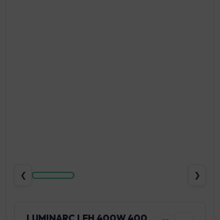
❮
❯
LUMINARC LFH 400W 400