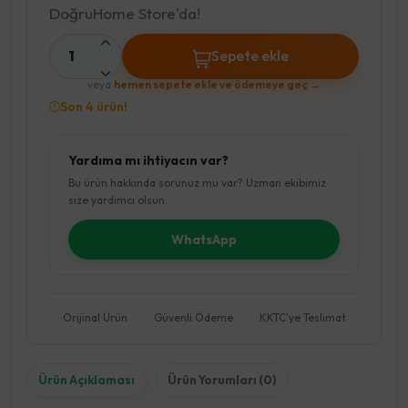
DoğruHome Store'da!
1
Sepete ekle
veya
hemen sepete ekle ve ödemeye geç →
Son 4 ürün!
Yardıma mı ihtiyacın var?
Bu ürün hakkında sorunuz mu var? Uzman ekibimiz
size yardımcı olsun.
WhatsApp
Orijinal Ürün
Güvenli Ödeme
KKTC'ye Teslimat
Ürün Açıklaması
Ürün Yorumları (0)