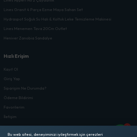
Lines Ayperi No 2 Çaydanlık
Lines Granit 4 Parça Ezme Maya Sahan Set
Hydraspot Soğuk Su Halı & Koltuk Leke Temizleme Makinesi
Lines Menemen Tava 20Cm Outlet
Heniver Zanobia Sandalye
Hızlı Erişim
Kayıt Ol
Giriş Yap
Siparişim Ne Durumda?
Ödeme Bildirimi
Favorilerim
İletişim
1
Bu web sitesi, deneyiminizi iyileştirmek için çerezleri