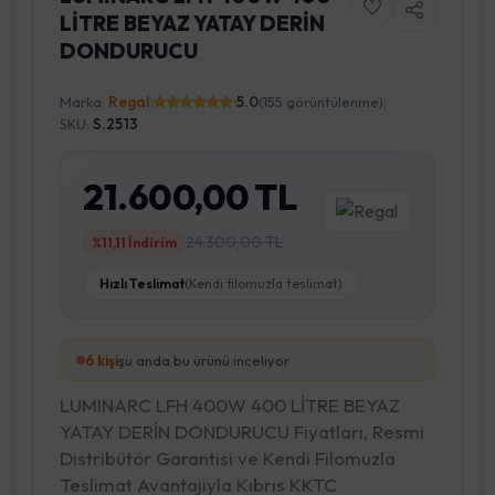
LİTRE BEYAZ YATAY DERİN
DONDURUCU
Marka:
Regal
|
5.0
(155 görüntülenme)
|
SKU:
S.2513
21.600,00 TL
24.300,00 TL
%11,11 İndirim
Hızlı Teslimat
(Kendi filomuzla teslimat)
6
kişi
şu anda bu ürünü inceliyor
LUMINARC LFH 400W 400 LİTRE BEYAZ
YATAY DERİN DONDURUCU Fiyatları, Resmi
Distribütör Garantisi ve Kendi Filomuzla
Teslimat Avantajıyla Kıbrıs KKTC