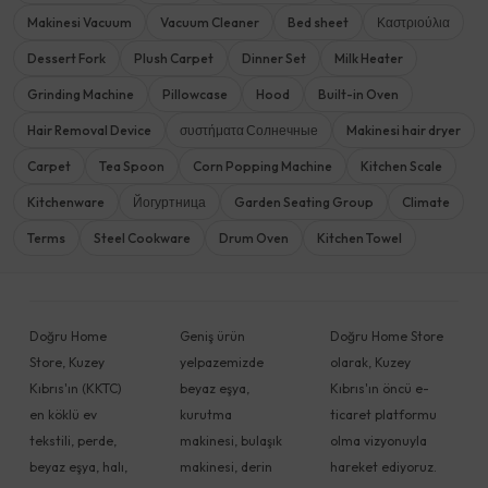
Makinesi Vacuum
Vacuum Cleaner
Bed sheet
Καστριούλια
Dessert Fork
Plush Carpet
Dinner Set
Milk Heater
Grinding Machine
Pillowcase
Hood
Built-in Oven
Hair Removal Device
συστήματα Солнечные
Makinesi hair dryer
Carpet
Tea Spoon
Corn Popping Machine
Kitchen Scale
Kitchenware
Йогуртница
Garden Seating Group
Climate
Terms
Steel Cookware
Drum Oven
Kitchen Towel
Doğru Home
Geniş ürün
Doğru Home Store
Store, Kuzey
yelpazemizde
olarak, Kuzey
Kıbrıs'ın (KKTC)
beyaz eşya,
Kıbrıs'ın öncü e-
en köklü ev
kurutma
ticaret platformu
tekstili, perde,
makinesi, bulaşık
olma vizyonuyla
beyaz eşya, halı,
makinesi, derin
hareket ediyoruz.