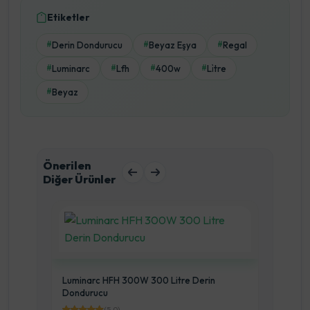
Etiketler
Derin Dondurucu
Beyaz Eşya
Regal
#
#
#
Luminarc
Lfh
400w
Li̇tre
#
#
#
#
Beyaz
#
Önerilen
Diğer Ürünler
Luminarc HFH 300W 300 Litre Derin
Z
Dondurucu
ARNI
(5.0)