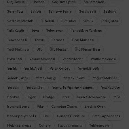
Plaj Havlusu
Rondo
Saç Düzleştirici
Saklama Kabı
Sefer Tası
Sehpa
Şemsiye Tente
Servis Seti
Şezlong
Sofra ve Mutfak
Su Sebili
Süt Isıtıcı
Sütlük
Tatlı Çatalı
Tatlı Kaşığı
Tava
Televizyon
Temizlik ve Yardımcı
Tencere Seti
Terazi
Termos
Tıraş Makinesi
Tost Makinesi
Ütü
Ütü Masası
Ütü Masası Bezi
Uyku Seti
Vakum Makinesi
Vantilatörler
Waffle Makinesi
Yastık
Yastık Alezİ
Yatak Örtüsü
Yemek Bıçağı
Yemek Çatalı
Yemek Kaşığı
Yemek Takımı
Yoğurt Makinesi
Yorgan
Yorgan Seti
Yumurta Pişirme Makinesi
Yüz Havlusu
Cooker
Diğer
Dodge
Inter
Keen Kitchenware
MGC
Ironing Board
Pike
Camping Chairs
Electric Oven
Nabor polytenets
Halı
Garden Furniture
Small Appliances
Makinesi crepe
Cutlery
Газовая плита
Tablespoon