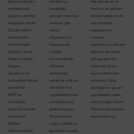
bahçe mobilyası
dondurucu,
Her zaman en iyi
ve elektronik
buzdolabı,
fiyatları, en güncel
küçük ev aletleri
çamaşır makinesi
kampanyaları ve en
mağazası olarak
ve klima gibi
hızlı teslimat
35 yıllık sektör
temel
seçeneklerini
deneyimiyle
ihtiyaçlarınızı
sunmayı
hizmetinizde.
karşılayacak
hedefliyoruz. Güvenli
Lefkoşa, Girne,
ürünler
alışveriş deneyimi
Mağusa, İskele,
bulunmaktadır.
için gerekli tüm
Karpaz,
Ankastre
önlemleri alıyor,
Güzelyurt ve
davlumbaz,
kişisel verilerinizi
Lefke dahil olmak
ankastre ocak ve
koruyoruz. Bize
üzere tüm
ankastre fırın
duyduğunuz güven
KKTC'ye
seçeneklerimizle
için teşekkür eder,
distribütör
mutfaklarınıza
evinizi Doğru Home
garantili ürünler
şıklık katıyoruz.
Store ile yenilemeye
sunuyoruz.
İhtiyaçlarınıza
davet ediyoruz.
Müşteri
uygun, kaliteli ve
memnuniyetini
güvenilir ürünleri