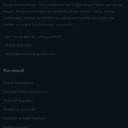
Doğru Home Store – Kıbrıs’ta Eviniz İçin Doğru Seçim! Kıbrıs genelinde
Regal, Arnica ve Hausberg markalı küçük ev aletleri, klima, bahçe
mobilyaları, halılar, ev tekstili ve çelik/granit mutfak gereçlerinde
kaliteli ve uygun fiyatlı ürünler sunuyoruz.
Şht. Murat Şen Sk, Lefkoşa 99010
0 548 822 0415
dijital@mehmetdogrultd.com
Kurumsal
Üyelik Sözleşmesi
Mesafeli Satış Sözleşmesi
Teslimat Koşulları
Gizlilik ve Güvenlik
Garanti ve İade Koşulları
Mağazalarımız