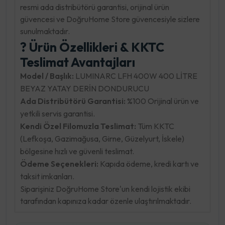
resmi ada distribütörü garantisi, orijinal ürün
güvencesi ve DoğruHome Store güvencesiyle sizlere
sunulmaktadır.
? Ürün Özellikleri & KKTC
Teslimat Avantajları
Model / Başlık:
LUMINARC LFH 400W 400 LİTRE
BEYAZ YATAY DERİN DONDURUCU
Ada Distribütörü Garantisi:
%100 Orijinal ürün ve
yetkili servis garantisi.
Kendi Özel Filomuzla Teslimat:
Tüm KKTC
(Lefkoşa, Gazimağusa, Girne, Güzelyurt, İskele)
bölgesine hızlı ve güvenli teslimat.
Ödeme Seçenekleri:
Kapıda ödeme, kredi kartı ve
taksit imkanları.
Siparişiniz DoğruHome Store'un kendi lojistik ekibi
tarafından kapınıza kadar özenle ulaştırılmaktadır.