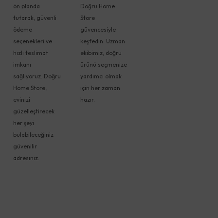
ön planda
Doğru Home
tutarak, güvenli
Store
ödeme
güvencesiyle
seçenekleri ve
keşfedin. Uzman
hızlı teslimat
ekibimiz, doğru
imkanı
ürünü seçmenize
sağlıyoruz. Doğru
yardımcı olmak
Home Store,
için her zaman
evinizi
hazır.
güzelleştirecek
her şeyi
bulabileceğiniz
güvenilir
adresiniz.