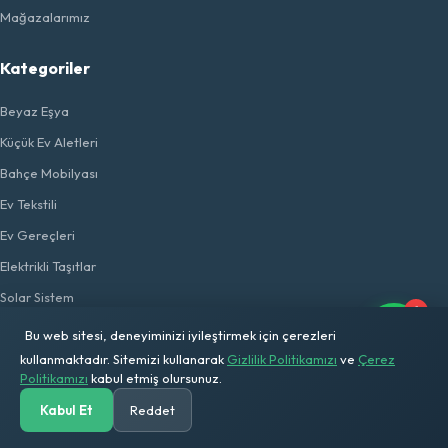
Mağazalarımız
Kategoriler
Beyaz Eşya
Küçük Ev Aletleri
Bahçe Mobilyası
Ev Tekstili
Ev Gereçleri
Elektrikli Taşıtlar
Solar Sistem
1
Flaş Ürünler
Bu web sitesi, deneyiminizi iyileştirmek için çerezleri
kullanmaktadır. Sitemizi kullanarak
Gizlilik Politikamızı
ve
Çerez
Popüler Ürünler
Politikamızı
kabul etmiş olursunuz.
Kabul Et
Reddet
Lines 9 Parça Seramik Güveç Set
Anasayfa
Kategoriler
Ara
Solar Hesap
Sepetim
Hesabım