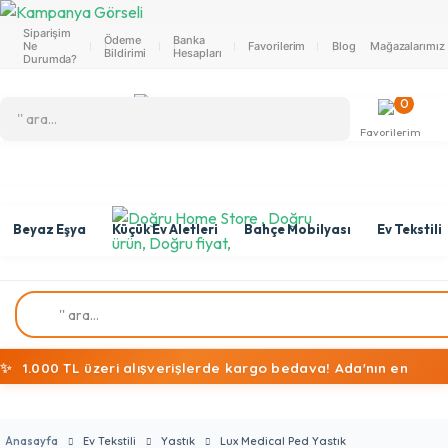
Siparişim
Ödeme
Banka
Ne
Favorilerim
Blog
Mağazalarımız
Bildirimi
Hesapları
Durumda?
0
Favorilerim
Beyaz Eşya
Küçük Ev Aletleri
Bahçe Mobilyası
Ev Tekstili
✨
1.000 TL üzeri alışverişlerde kargo bedava! Ada'nın en
ekonomik alışveriş mağazasına hoş geldiniz!
Anasayfa
Ev Tekstili
Yastık
Lux Medical Ped Yastık