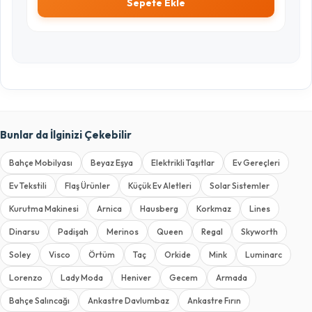
Sepete Ekle
Bunlar da İlginizi Çekebilir
Bahçe Mobilyası
Beyaz Eşya
Elektrikli Taşıtlar
Ev Gereçleri
Ev Tekstili
Flaş Ürünler
Küçük Ev Aletleri
Solar Sistemler
Kurutma Makinesi
Arnica
Hausberg
Korkmaz
Lines
Dinarsu
Padişah
Merinos
Queen
Regal
Skyworth
Soley
Visco
Örtüm
Taç
Orkide
Mink
Luminarc
Lorenzo
Lady Moda
Heniver
Gecem
Armada
Bahçe Salıncağı
Ankastre Davlumbaz
Ankastre Fırın