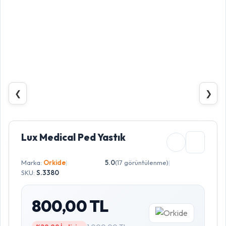
❮
❯
Lux Medical Ped Yastık
Marka:
Orkide
|
5.0
(17 görüntülenme)
|
SKU:
S.3380
800,00 TL