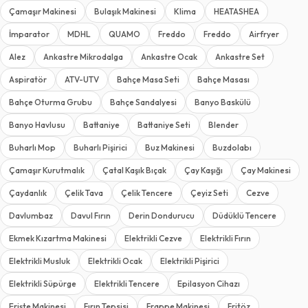
Çamaşır Makinesi
Bulaşık Makinesi
Klima
HEATASHEA
İmparator
MDHL
QUAMO
Freddo
Freddo
Airfryer
Alez
Ankastre Mikrodalga
Ankastre Ocak
Ankastre Set
Aspiratör
ATV-UTV
Bahçe Masa Seti
Bahçe Masası
Bahçe Oturma Grubu
Bahçe Sandalyesi
Banyo Baskülü
Banyo Havlusu
Battaniye
Battaniye Seti
Blender
Buharlı Mop
Buharlı Pişirici
Buz Makinesi
Buzdolabı
Çamaşır Kurutmalık
Çatal Kaşık Bıçak
Çay Kaşığı
Çay Makinesi
Çaydanlık
Çelik Tava
Çelik Tencere
Çeyiz Seti
Cezve
Davlumbaz
Davul Fırın
Derin Dondurucu
Düdüklü Tencere
Ekmek Kızartma Makinesi
Elektrikli Cezve
Elektrikli Fırın
Elektrikli Musluk
Elektrikli Ocak
Elektrikli Pişirici
Elektrikli Süpürge
Elektrikli Tencere
Epilasyon Cihazı
Erişte Makinesi
Fırın Tepsisi
Frappe Makinesi
Fritöz