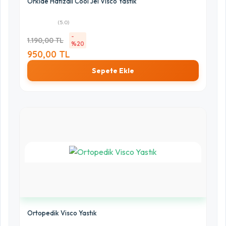
Orkide Hafızalı Cool Jel Visco Yastık
(5.0)
-
1.190,00 TL
%20
950,00 TL
Sepete Ekle
Ortopedik Visco Yastık