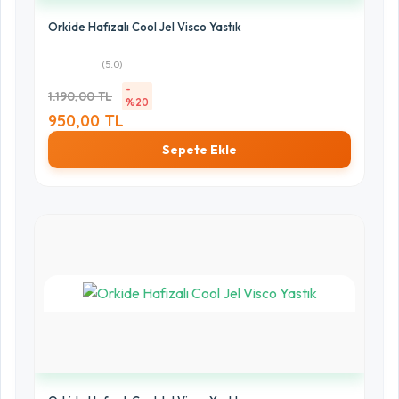
Orkide Hafızalı Cool Jel Visco Yastık
(5.0)
-
1.190,00 TL
%20
950,00 TL
Sepete Ekle