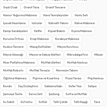
Gazlı Ocak
Granit Tava
Granit Tencere
Hamur Yoğurma Makinesi
Hava Temizleyiciler
Havlu Seti
İçecek Hazırlama
Isıtıcılar
Kahvaltı Takımı
Kahve Makinesi
Kamp Sandalyeleri
Kettle
Kişisel Bakım
Kıyma Makinesi
Koruma Örtüsü
Krep Makinesi
Kurabiye Makinesi
Kuskus Tencere
Masaj Koltukları
Meyve Kurutucu
Meyve Sıkacağı
Meyve ve Sebze Aletleri
Mikrodalga Fırın
Mikser
Mısır Patlatma Makinesi
Mutfak Aletleri
Mutfak Havlusu
Mutfak Robotu
Mutfak Terazisi
Nevresim Takımı
Öğütme Makinesi
Pişirme ve Kızartma
Pizza Tavası
Plaj Havlusu
Rondo
Saç Düzleştirici
Saklama Kabı
Sefer Tası
Sehpa
Şemsiye Tente
Servis Seti
Şezlong
Sofra ve Mutfak
Su Sebili
Süt Isıtıcı
Sütlük
Tatlı Çatalı
Tatlı Kaşığı
Tava