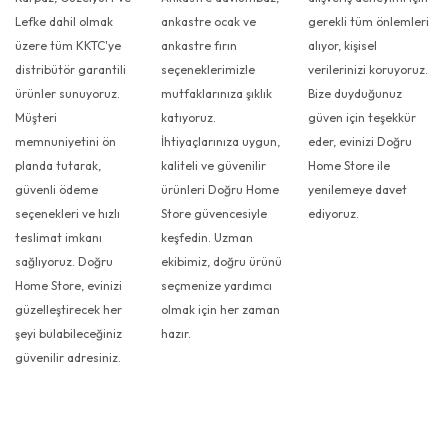
Lefke dahil olmak
ankastre ocak ve
gerekli tüm önlemleri
üzere tüm KKTC'ye
ankastre fırın
alıyor, kişisel
distribütör garantili
seçeneklerimizle
verilerinizi koruyoruz.
ürünler sunuyoruz.
mutfaklarınıza şıklık
Bize duyduğunuz
Müşteri
katıyoruz.
güven için teşekkür
memnuniyetini ön
İhtiyaçlarınıza uygun,
eder, evinizi Doğru
planda tutarak,
kaliteli ve güvenilir
Home Store ile
güvenli ödeme
ürünleri Doğru Home
yenilemeye davet
seçenekleri ve hızlı
Store güvencesiyle
ediyoruz.
teslimat imkanı
keşfedin. Uzman
sağlıyoruz. Doğru
ekibimiz, doğru ürünü
Home Store, evinizi
seçmenize yardımcı
güzelleştirecek her
olmak için her zaman
şeyi bulabileceğiniz
hazır.
güvenilir adresiniz.