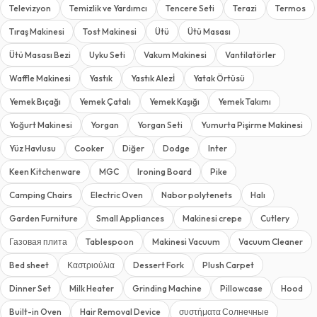
Televizyon
Temizlik ve Yardımcı
Tencere Seti
Terazi
Termos
Tıraş Makinesi
Tost Makinesi
Ütü
Ütü Masası
Ütü Masası Bezi
Uyku Seti
Vakum Makinesi
Vantilatörler
Waffle Makinesi
Yastık
Yastık Alezİ
Yatak Örtüsü
Yemek Bıçağı
Yemek Çatalı
Yemek Kaşığı
Yemek Takımı
Yoğurt Makinesi
Yorgan
Yorgan Seti
Yumurta Pişirme Makinesi
Yüz Havlusu
Cooker
Diğer
Dodge
Inter
Keen Kitchenware
MGC
Ironing Board
Pike
Camping Chairs
Electric Oven
Nabor polytenets
Halı
Garden Furniture
Small Appliances
Makinesi crepe
Cutlery
Газовая плита
Tablespoon
Makinesi Vacuum
Vacuum Cleaner
Bed sheet
Καστριούλια
Dessert Fork
Plush Carpet
Dinner Set
Milk Heater
Grinding Machine
Pillowcase
Hood
Built-in Oven
Hair Removal Device
συστήματα Солнечные