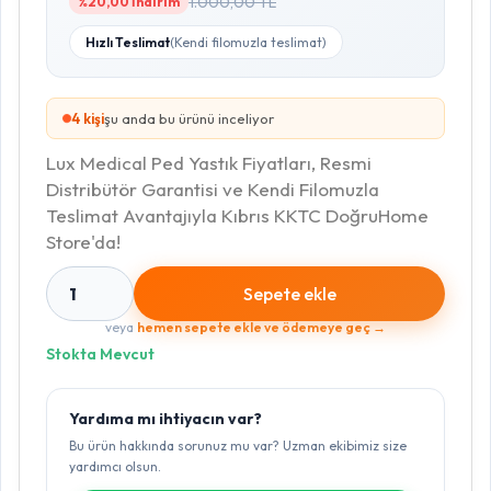
1.000,00 TL
%20,00 İndirim
Hızlı Teslimat
(Kendi filomuzla teslimat)
3
kişi
şu anda bu ürünü inceliyor
Lux Medical Ped Yastık Fiyatları, Resmi
Distribütör Garantisi ve Kendi Filomuzla
Teslimat Avantajıyla Kıbrıs KKTC DoğruHome
Store'da!
1
Sepete ekle
veya
hemen sepete ekle ve ödemeye geç →
Stokta Mevcut
Yardıma mı ihtiyacın var?
Bu ürün hakkında sorunuz mu var? Uzman ekibimiz size
yardımcı olsun.