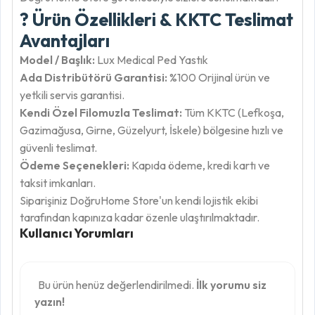
? Ürün Özellikleri & KKTC Teslimat
Avantajları
Model / Başlık:
Lux Medical Ped Yastık
Ada Distribütörü Garantisi:
%100 Orijinal ürün ve
yetkili servis garantisi.
Kendi Özel Filomuzla Teslimat:
Tüm KKTC (Lefkoşa,
Gazimağusa, Girne, Güzelyurt, İskele) bölgesine hızlı ve
güvenli teslimat.
Ödeme Seçenekleri:
Kapıda ödeme, kredi kartı ve
taksit imkanları.
Siparişiniz DoğruHome Store'un kendi lojistik ekibi
tarafından kapınıza kadar özenle ulaştırılmaktadır.
Kullanıcı Yorumları
Bu ürün henüz değerlendirilmedi.
İlk yorumu siz
yazın!