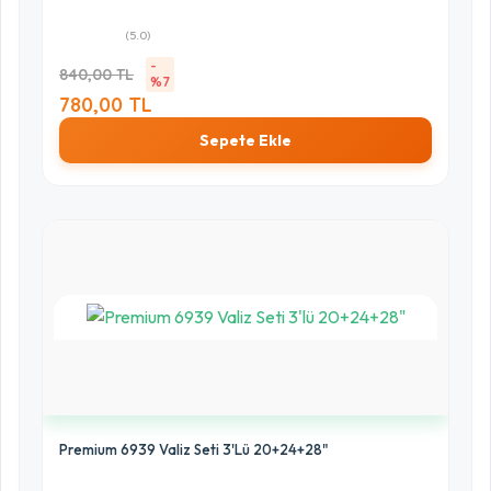
(5.0)
-
840,00 TL
%7
780,00 TL
Sepete Ekle
Premium 6939 Valiz Seti 3'lü 20+24+28"