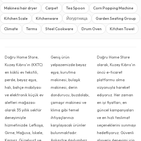
Makinesi hair dryer
Carpet
Tea Spoon
Corn Popping Machine
Kitchen Scale
Kitchenware
Йогуртница
Garden Seating Group
Climate
Terms
Steel Cookware
Drum Oven
Kitchen Towel
Doğru Home Store,
Geniş ürün
Doğru Home Store
Kuzey Kıbrıs'ın (KKTC)
yelpazemizde beyaz
olarak, Kuzey Kıbrıs'ın
en köklü ev tekstili,
eşya, kurutma
öncü e-ticaret
perde, beyaz eşya,
makinesi, bulaşık
platformu olma
halı, bahçe mobilyası
makinesi, derin
vizyonuyla hareket
ve elektronik küçük ev
dondurucu, buzdolabı,
ediyoruz. Her zaman
aletleri mağazası
çamaşır makinesi ve
en iyi fiyatları, en
olarak 35 yıllık sektör
klima gibi temel
güncel kampanyaları
deneyimiyle
ihtiyaçlarınızı
ve en hızlı teslimat
hizmetinizde. Lefkoşa,
karşılayacak ürünler
seçeneklerini sunmayı
Girne, Mağusa, İskele,
bulunmaktadır.
hedefliyoruz. Güvenli
Karpaz, Güzelyurt ve
Ankastre davlumbaz,
alışveriş deneyimi için