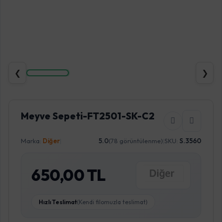
❮
❯
Meyve Sepeti-FT2501-SK-C2
Marka:
Diğer
|
5.0
(78 görüntülenme)
|
SKU:
S.3560
650,00 TL
Hızlı Teslimat
(Kendi filomuzla teslimat)