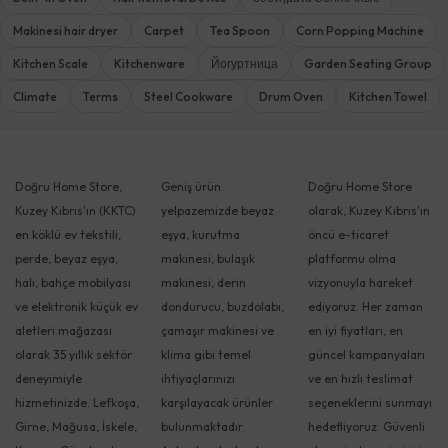
Makinesi hair dryer
Carpet
Tea Spoon
Corn Popping Machine
Kitchen Scale
Kitchenware
Йогуртница
Garden Seating Group
Climate
Terms
Steel Cookware
Drum Oven
Kitchen Towel
Doğru Home Store,
Geniş ürün
Doğru Home Store
Kuzey Kıbrıs'ın (KKTC)
yelpazemizde beyaz
olarak, Kuzey Kıbrıs'ın
en köklü ev tekstili,
eşya, kurutma
öncü e-ticaret
perde, beyaz eşya,
makinesi, bulaşık
platformu olma
halı, bahçe mobilyası
makinesi, derin
vizyonuyla hareket
ve elektronik küçük ev
dondurucu, buzdolabı,
ediyoruz. Her zaman
aletleri mağazası
çamaşır makinesi ve
en iyi fiyatları, en
olarak 35 yıllık sektör
klima gibi temel
güncel kampanyaları
deneyimiyle
ihtiyaçlarınızı
ve en hızlı teslimat
hizmetinizde. Lefkoşa,
karşılayacak ürünler
seçeneklerini sunmayı
Girne, Mağusa, İskele,
bulunmaktadır.
hedefliyoruz. Güvenli