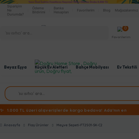
Siparişim
Ödeme
Banka
Ne
Favorilerim
Blog
Mağazalarımız
Bildirimi
Hesapları
Durumda?
0
Favorilerim
Beyaz Eşya
Küçük Ev Aletleri
Bahçe Mobilyası
Ev Tekstili
✨
1.000 TL üzeri alışverişlerde kargo bedava! Ada'nın en
ekonomik alışveriş mağazasına hoş geldiniz!
Anasayfa
Flaş Ürünler
Meyve Sepeti-FT2501-SK-C2