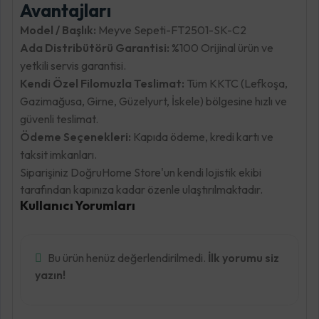
Avantajları
Model / Başlık:
Meyve Sepeti-FT2501-SK-C2
Ada Distribütörü Garantisi:
%100 Orijinal ürün ve
yetkili servis garantisi.
Kendi Özel Filomuzla Teslimat:
Tüm KKTC (Lefkoşa,
Gazimağusa, Girne, Güzelyurt, İskele) bölgesine hızlı ve
güvenli teslimat.
Ödeme Seçenekleri:
Kapıda ödeme, kredi kartı ve
taksit imkanları.
Siparişiniz DoğruHome Store'un kendi lojistik ekibi
tarafından kapınıza kadar özenle ulaştırılmaktadır.
Kullanıcı Yorumları
Bu ürün henüz değerlendirilmedi.
İlk yorumu siz
yazın!