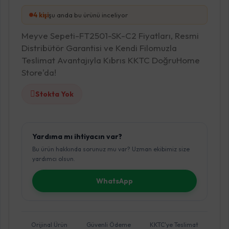
3
kişi
şu anda bu ürünü inceliyor
Meyve Sepeti-FT2501-SK-C2 Fiyatları, Resmi
Distribütör Garantisi ve Kendi Filomuzla
Teslimat Avantajıyla Kıbrıs KKTC DoğruHome
Store'da!
Stokta Yok
Yardıma mı ihtiyacın var?
Bu ürün hakkında sorunuz mu var? Uzman ekibimiz size
yardımcı olsun.
WhatsApp
Orijinal Ürün
Güvenli Ödeme
KKTC'ye Teslimat