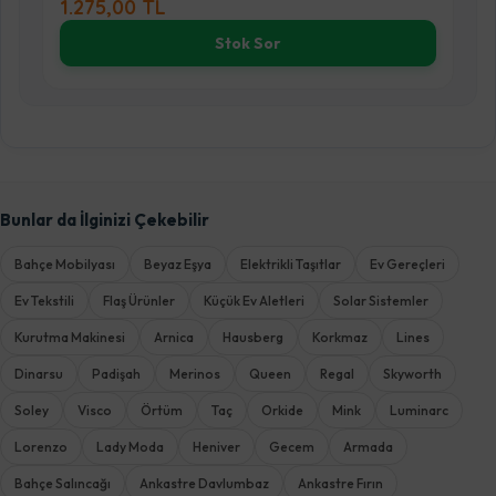
1.740,00 TL
Stok Sor
St
Bunlar da İlginizi Çekebilir
Bahçe Mobilyası
Beyaz Eşya
Elektrikli Taşıtlar
Ev Gereçleri
Ev Tekstili
Flaş Ürünler
Küçük Ev Aletleri
Solar Sistemler
Kurutma Makinesi
Arnica
Hausberg
Korkmaz
Lines
Dinarsu
Padişah
Merinos
Queen
Regal
Skyworth
Soley
Visco
Örtüm
Taç
Orkide
Mink
Luminarc
Lorenzo
Lady Moda
Heniver
Gecem
Armada
Bahçe Salıncağı
Ankastre Davlumbaz
Ankastre Fırın