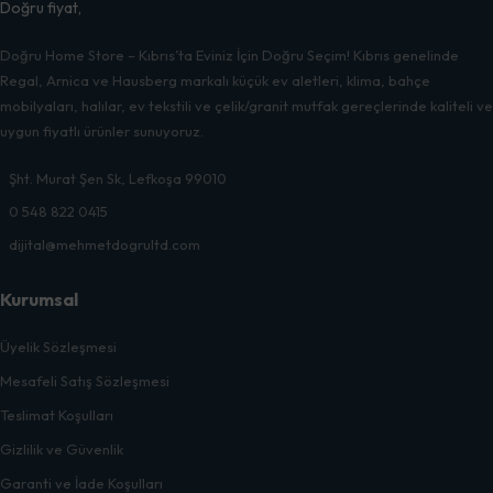
Doğru Home Store – Kıbrıs’ta Eviniz İçin Doğru Seçim! Kıbrıs genelinde
Regal, Arnica ve Hausberg markalı küçük ev aletleri, klima, bahçe
mobilyaları, halılar, ev tekstili ve çelik/granit mutfak gereçlerinde kaliteli ve
uygun fiyatlı ürünler sunuyoruz.
Şht. Murat Şen Sk, Lefkoşa 99010
0 548 822 0415
dijital@mehmetdogrultd.com
Kurumsal
Üyelik Sözleşmesi
Mesafeli Satış Sözleşmesi
Teslimat Koşulları
Gizlilik ve Güvenlik
Garanti ve İade Koşulları