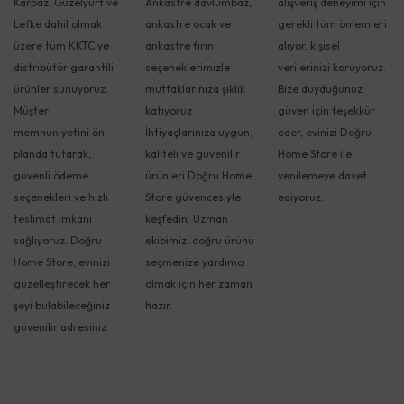
Karpaz, Güzelyurt ve
Ankastre davlumbaz,
alışveriş deneyimi için
Lefke dahil olmak
ankastre ocak ve
gerekli tüm önlemleri
üzere tüm KKTC'ye
ankastre fırın
alıyor, kişisel
distribütör garantili
seçeneklerimizle
verilerinizi koruyoruz.
ürünler sunuyoruz.
mutfaklarınıza şıklık
Bize duyduğunuz
Müşteri
katıyoruz.
güven için teşekkür
memnuniyetini ön
İhtiyaçlarınıza uygun,
eder, evinizi Doğru
planda tutarak,
kaliteli ve güvenilir
Home Store ile
güvenli ödeme
ürünleri Doğru Home
yenilemeye davet
seçenekleri ve hızlı
Store güvencesiyle
ediyoruz.
teslimat imkanı
keşfedin. Uzman
sağlıyoruz. Doğru
ekibimiz, doğru ürünü
Home Store, evinizi
seçmenize yardımcı
güzelleştirecek her
olmak için her zaman
şeyi bulabileceğiniz
hazır.
güvenilir adresiniz.