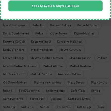
Erişte Makinesi
Fırın Tepsisi
Frappe Makinesi
Fritöz
Kodu Kopyala & Alışverişe Başla
Gazlı Ocak
Granit Tava
Granit Tencere
Hamur Yoğurma Makinesi
Hava Temizleyiciler
Havlu Seti
İçecek Hazırlama
Isıtıcılar
Kahvaltı Takımı
Kahve Makinesi
Kamp Sandalyeleri
Kettle
Kişisel Bakım
Kıyma Makinesi
Koruma Örtüsü
Krep Makinesi
Kurabiye Makinesi
Kuskus Tencere
Masaj Koltukları
Meyve Kurutucu
Meyve Sıkacağı
Meyve ve Sebze Aletleri
Mikrodalga Fırın
Mikser
Mısır Patlatma Makinesi
Mutfak Aletleri
Mutfak Havlusu
Mutfak Robotu
Mutfak Terazisi
Nevresim Takımı
Öğütme Makinesi
Pişirme ve Kızartma
Pizza Tavası
Plaj Havlusu
Rondo
Saç Düzleştirici
Saklama Kabı
Sefer Tası
Sehpa
Şemsiye Tente
Servis Seti
Şezlong
Sofra ve Mutfak
Su Sebili
Süt Isıtıcı
Sütlük
Tatlı Çatalı
Tatlı Kaşığı
Tava