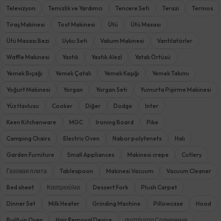
Televizyon
Temizlik ve Yardımcı
Tencere Seti
Terazi
Termos
Tıraş Makinesi
Tost Makinesi
Ütü
Ütü Masası
Ütü Masası Bezi
Uyku Seti
Vakum Makinesi
Vantilatörler
Waffle Makinesi
Yastık
Yastık Alezİ
Yatak Örtüsü
Yemek Bıçağı
Yemek Çatalı
Yemek Kaşığı
Yemek Takımı
Yoğurt Makinesi
Yorgan
Yorgan Seti
Yumurta Pişirme Makinesi
Yüz Havlusu
Cooker
Diğer
Dodge
Inter
Keen Kitchenware
MGC
Ironing Board
Pike
Camping Chairs
Electric Oven
Nabor polytenets
Halı
Garden Furniture
Small Appliances
Makinesi crepe
Cutlery
Газовая плита
Tablespoon
Makinesi Vacuum
Vacuum Cleaner
Bed sheet
Καστριούλια
Dessert Fork
Plush Carpet
Dinner Set
Milk Heater
Grinding Machine
Pillowcase
Hood
Built-in Oven
Hair Removal Device
συστήματα Солнечные