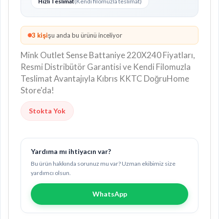
Hızlı Teslimat
(Kendi filomuzla teslimat)
2
kişi
şu anda bu ürünü inceliyor
Mink Outlet Sense Battaniye 220X240 Fiyatları,
Resmi Distribütör Garantisi ve Kendi Filomuzla
Teslimat Avantajıyla Kıbrıs KKTC DoğruHome
Store'da!
Stokta Yok
Yardıma mı ihtiyacın var?
Bu ürün hakkında sorunuz mu var? Uzman ekibimiz size
yardımcı olsun.
WhatsApp