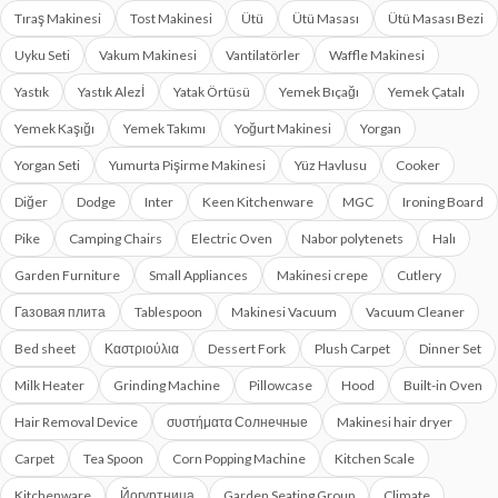
Tıraş Makinesi
Tost Makinesi
Ütü
Ütü Masası
Ütü Masası Bezi
Uyku Seti
Vakum Makinesi
Vantilatörler
Waffle Makinesi
Yastık
Yastık Alezİ
Yatak Örtüsü
Yemek Bıçağı
Yemek Çatalı
Yemek Kaşığı
Yemek Takımı
Yoğurt Makinesi
Yorgan
Yorgan Seti
Yumurta Pişirme Makinesi
Yüz Havlusu
Cooker
Diğer
Dodge
Inter
Keen Kitchenware
MGC
Ironing Board
Pike
Camping Chairs
Electric Oven
Nabor polytenets
Halı
Garden Furniture
Small Appliances
Makinesi crepe
Cutlery
Газовая плита
Tablespoon
Makinesi Vacuum
Vacuum Cleaner
Bed sheet
Καστριούλια
Dessert Fork
Plush Carpet
Dinner Set
Milk Heater
Grinding Machine
Pillowcase
Hood
Built-in Oven
Hair Removal Device
συστήματα Солнечные
Makinesi hair dryer
Carpet
Tea Spoon
Corn Popping Machine
Kitchen Scale
Kitchenware
Йогуртница
Garden Seating Group
Climate