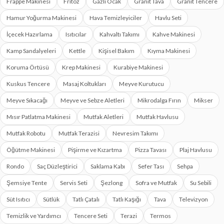
Frappe Makinesi
Fritöz
Gazlı Ocak
Granit Tava
Granit Tencere
Hamur Yoğurma Makinesi
Hava Temizleyiciler
Havlu Seti
İçecek Hazırlama
Isıtıcılar
Kahvaltı Takımı
Kahve Makinesi
Kamp Sandalyeleri
Kettle
Kişisel Bakım
Kıyma Makinesi
Koruma Örtüsü
Krep Makinesi
Kurabiye Makinesi
Kuskus Tencere
Masaj Koltukları
Meyve Kurutucu
Meyve Sıkacağı
Meyve ve Sebze Aletleri
Mikrodalga Fırın
Mikser
Mısır Patlatma Makinesi
Mutfak Aletleri
Mutfak Havlusu
Mutfak Robotu
Mutfak Terazisi
Nevresim Takımı
Öğütme Makinesi
Pişirme ve Kızartma
Pizza Tavası
Plaj Havlusu
Rondo
Saç Düzleştirici
Saklama Kabı
Sefer Tası
Sehpa
Şemsiye Tente
Servis Seti
Şezlong
Sofra ve Mutfak
Su Sebili
Süt Isıtıcı
Sütlük
Tatlı Çatalı
Tatlı Kaşığı
Tava
Televizyon
Temizlik ve Yardımcı
Tencere Seti
Terazi
Termos