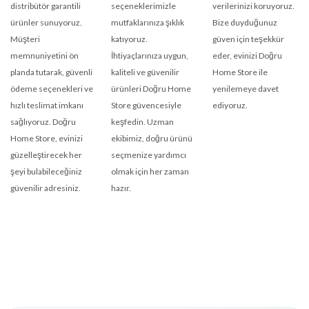
distribütör garantili
seçeneklerimizle
verilerinizi koruyoruz.
ürünler sunuyoruz.
mutfaklarınıza şıklık
Bize duyduğunuz
Müşteri
katıyoruz.
güven için teşekkür
memnuniyetini ön
İhtiyaçlarınıza uygun,
eder, evinizi Doğru
planda tutarak, güvenli
kaliteli ve güvenilir
Home Store ile
ödeme seçenekleri ve
ürünleri Doğru Home
yenilemeye davet
hızlı teslimat imkanı
Store güvencesiyle
ediyoruz.
sağlıyoruz. Doğru
keşfedin. Uzman
Home Store, evinizi
ekibimiz, doğru ürünü
güzelleştirecek her
seçmenize yardımcı
şeyi bulabileceğiniz
olmak için her zaman
güvenilir adresiniz.
hazır.