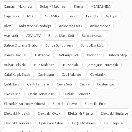
Çamaşır Makinesi
Bulaşık Makinesi
Klima
HEATASHEA
İmparator
MDHL
QUAMO
Freddo
Freddo
Airfryer
Alez
Ankastre Mikrodalga
Ankastre Ocak
Ankastre Set
Aspiratör
ATV-UTV
Bahçe Masa Seti
Bahçe Masası
Bahçe Oturma Grubu
Bahçe Sandalyesi
Banyo Baskülü
Banyo Havlusu
Battaniye
Battaniye Seti
Blender
Buharlı Mop
Buharlı Pişirici
Buz Makinesi
Buzdolabı
Çamaşır Kurutmalık
Çatal Kaşık Bıçak
Çay Kaşığı
Çay Makinesi
Çaydanlık
Çelik Tava
Çelik Tencere
Çeyiz Seti
Cezve
Davlumbaz
Davul Fırın
Derin Dondurucu
Düdüklü Tencere
Ekmek Kızartma Makinesi
Elektrikli Cezve
Elektrikli Fırın
Elektrikli Musluk
Elektrikli Ocak
Elektrikli Pişirici
Elektrikli Süpürge
Elektrikli Tencere
Epilasyon Cihazı
Erişte Makinesi
Fırın Tepsisi