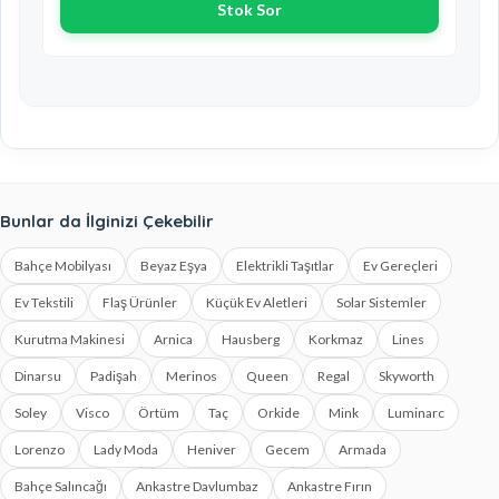
Stok Sor
Bunlar da İlginizi Çekebilir
Bahçe Mobilyası
Beyaz Eşya
Elektrikli Taşıtlar
Ev Gereçleri
Ev Tekstili
Flaş Ürünler
Küçük Ev Aletleri
Solar Sistemler
Kurutma Makinesi
Arnica
Hausberg
Korkmaz
Lines
Dinarsu
Padişah
Merinos
Queen
Regal
Skyworth
Soley
Visco
Örtüm
Taç
Orkide
Mink
Luminarc
Lorenzo
Lady Moda
Heniver
Gecem
Armada
Bahçe Salıncağı
Ankastre Davlumbaz
Ankastre Fırın