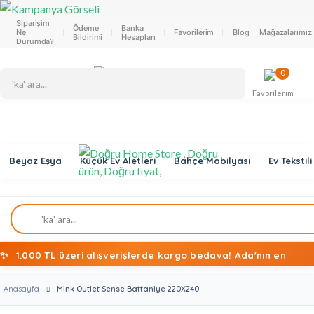
Siparişim
Ödeme
Banka
Ne
Favorilerim
Blog
Mağazalarımız
Bildirimi
Hesapları
Durumda?
0
Favorilerim
Beyaz Eşya
Küçük Ev Aletleri
Bahçe Mobilyası
Ev Tekstili
✨
1.000 TL üzeri alışverişlerde kargo bedava! Ada'nın en
ekonomik alışveriş mağazasına hoş geldiniz!
Anasayfa
Mink Outlet Sense Battaniye 220X240