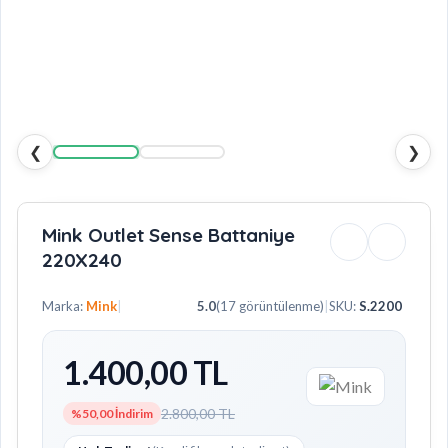
❮
❯
Mink Outlet Sense Battaniye
220X240
Marka:
Mink
|
5.0
(17 görüntülenme)
|
SKU:
S.2200
1.400,00 TL
2.800,00 TL
%50,00 İndirim