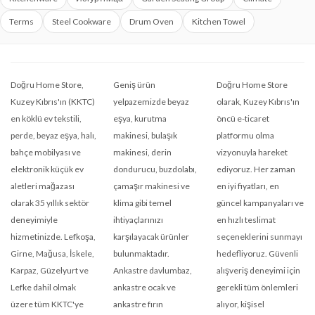
Terms
Steel Cookware
Drum Oven
Kitchen Towel
Doğru Home Store,
Geniş ürün
Doğru Home Store
Kuzey Kıbrıs'ın (KKTC)
yelpazemizde beyaz
olarak, Kuzey Kıbrıs'ın
en köklü ev tekstili,
eşya, kurutma
öncü e-ticaret
perde, beyaz eşya, halı,
makinesi, bulaşık
platformu olma
bahçe mobilyası ve
makinesi, derin
vizyonuyla hareket
elektronik küçük ev
dondurucu, buzdolabı,
ediyoruz. Her zaman
aletleri mağazası
çamaşır makinesi ve
en iyi fiyatları, en
olarak 35 yıllık sektör
klima gibi temel
güncel kampanyaları ve
deneyimiyle
ihtiyaçlarınızı
en hızlı teslimat
hizmetinizde. Lefkoşa,
karşılayacak ürünler
seçeneklerini sunmayı
Girne, Mağusa, İskele,
bulunmaktadır.
hedefliyoruz. Güvenli
Karpaz, Güzelyurt ve
Ankastre davlumbaz,
alışveriş deneyimi için
Lefke dahil olmak
ankastre ocak ve
gerekli tüm önlemleri
üzere tüm KKTC'ye
ankastre fırın
alıyor, kişisel